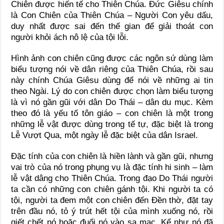
Chiên được hiến tế cho Thiên Chúa. Đức Giêsu chính
là Con Chiên của Thiên Chúa – Người Con yêu dấu,
duy nhất được sai đến thế gian để giải thoát con
người khỏi ách nô lệ của tội lỗi.
Hình ảnh con chiên cũng được các ngôn sứ dùng làm
biểu tượng nói về dân riêng của Thiên Chúa, rồi sau
này chính Chúa Giêsu dùng để nói về những ai tin
theo Ngài. Lý do con chiên được chọn làm biểu tượng
là vì nó gần gũi với dân Do Thái – dân du mục. Kèm
theo đó là yếu tố tôn giáo – con chiên là một trong
những lễ vật được dùng trong tế tự, đặc biệt là trong
Lễ Vượt Qua, một ngày lễ đặc biệt của dân Israel.
Đặc tính của con chiên là hiền lành và gần gũi, nhưng
vai trò của nó trong phụng vụ là đặc tính hi sinh – làm
lễ vật dâng cho Thiên Chúa. Trong đạo Do Thái người
ta cần có những con chiên gánh tội. Khi người ta có
tội, người ta đem một con chiên đến Đền thờ, đặt tay
trên đầu nó, tỏ ý trút hết tội của mình xuống nó, rồi
giết chết nó hoặc đuổi nó vào sa mạc. Kể như nó đã