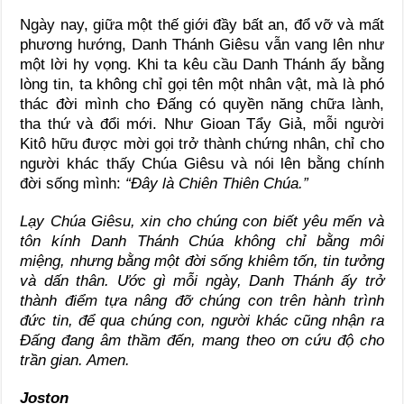
Ngày nay, giữa một thế giới đầy bất an, đổ vỡ và mất
phương hướng, Danh Thánh Giêsu vẫn vang lên như
một lời hy vọng. Khi ta kêu cầu Danh Thánh ấy bằng
lòng tin, ta không chỉ gọi tên một nhân vật, mà là phó
thác đời mình cho Đấng có quyền năng chữa lành,
tha thứ và đổi mới. Như Gioan Tẩy Giả, mỗi người
Kitô hữu được mời gọi trở thành chứng nhân, chỉ cho
người khác thấy Chúa Giêsu và nói lên bằng chính
đời sống mình:
“Đây là Chiên Thiên Chúa.”
Lạy Chúa Giêsu, xin cho chúng con biết yêu mến và
tôn kính Danh Thánh Chúa không chỉ bằng môi
miệng, nhưng bằng một đời sống khiêm tốn, tin tưởng
và dấn thân. Ước gì mỗi ngày, Danh Thánh ấy trở
thành điểm tựa nâng đỡ chúng con trên hành trình
đức tin, để qua chúng con, người khác cũng nhận ra
Đấng đang âm thầm đến, mang theo ơn cứu độ cho
trần gian. Amen.
Joston