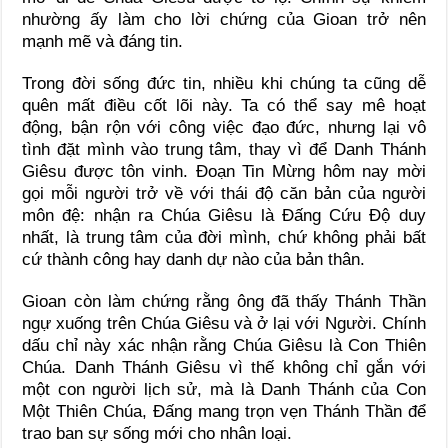
nhường ấy làm cho lời chứng của Gioan trở nên
mạnh mẽ và đáng tin.
Trong đời sống đức tin, nhiều khi chúng ta cũng dễ
quên mất điều cốt lõi này. Ta có thể say mê hoạt
động, bận rộn với công việc đạo đức, nhưng lại vô
tình đặt mình vào trung tâm, thay vì để Danh Thánh
Giêsu được tôn vinh. Đoạn Tin Mừng hôm nay mời
gọi mỗi người trở về với thái độ căn bản của người
môn đệ: nhận ra Chúa Giêsu là Đấng Cứu Độ duy
nhất, là trung tâm của đời mình, chứ không phải bất
cứ thành công hay danh dự nào của bản thân.
Gioan còn làm chứng rằng ông đã thấy Thánh Thần
ngự xuống trên Chúa Giêsu và ở lại với Người. Chính
dấu chỉ này xác nhận rằng Chúa Giêsu là Con Thiên
Chúa. Danh Thánh Giêsu vì thế không chỉ gắn với
một con người lịch sử, mà là Danh Thánh của Con
Một Thiên Chúa, Đấng mang trọn vẹn Thánh Thần để
trao ban sự sống mới cho nhân loại.