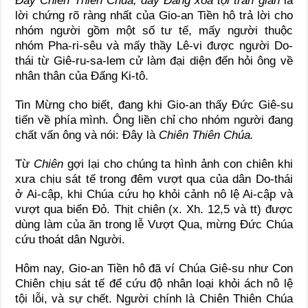
Đây Chiên Thiên Chúa, đây Đấng xóa tội trần gian
là
lời chứng rõ ràng nhất của Gio-an Tiền hô trả lời cho
nhóm người gồm một số tư tế, mấy người thuộc
nhóm Pha-ri-sêu và mấy thầy Lê-vi được người Do-
thái từ Giê-ru-sa-lem cử làm đại diện đến hỏi ông về
nhân thân của Đấng Ki-tô.
Tin Mừng cho biết, đang khi Gio-an thấy Đức Giê-su
tiến về phía mình. Ông liền chỉ cho nhóm người đang
chất vấn ông và nói: Đây là
Chiên Thiên Chúa.
Từ
Chiên
gợi lại cho chúng ta hình ảnh con chiên khi
xưa chịu sát tế trong đêm vượt qua của dân Do-thái
ở Ai-cập, khi Chúa cứu họ khỏi cảnh nô lệ Ai-cập và
vượt qua biển Đỏ. Thịt chiên (x. Xh. 12,5 và tt) được
dùng làm của ăn trong lễ Vượt Qua, mừng Đức Chúa
cứu thoát dân Người.
Hôm nay, Gio-an Tiền hô đã ví Chúa Giê-su như Con
Chiên chịu sát tế để cứu độ nhân loại khỏi ách nô lệ
tội lỗi, và sự chết. Người chính là Chiên Thiên Chúa