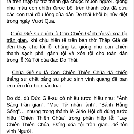
ra trên thập tự trở thành giá chuộc muôn người, giống
như máu con chiên được bôi trên thành cửa đã cứu
các con trai đầu lòng của dân Do thái khỏi bị hủy diệt
trong ngày Vượt Qua.
–
Chúa Giê-su chính là Con Chiên Gánh tội và xóa tội
trần gian
, khi chịu hiến tế trên bàn thờ Thập Giá để
đền thay cho tội lỗi chúng ta, giống như con chiên
thanh sạch phải gánh tội và xóa tội cho toàn dân
trong lễ Xá Tội của đạo Do Thái.
–
Chúa Giê-su là Con Chiên Thiên Chúa đã chiến
thắng sự chết bằng sự phục sinh vinh quang để ban
ơn cứu độ cho nhân loại
.
Do đó, dù Đức Giê-su có nhiều tước hiệu như: “Ánh
Sáng trần gian”, “Mục Tử nhân lành”, “Bánh Hằng
Sống”… nhưng trong thánh lễ Giáo Hội đã dùng tước
hiệu “Chiên Thiên Chúa” trong phần hiệp lễ: “Lạy
Chiên Thiên Chúa, Đấng xóa tội trần gian…để tôn
vinh Người.