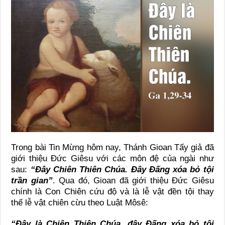
Trong bài Tin Mừng hôm nay, Thánh Gioan Tẩy giả đã
giới thiệu Đức Giêsu với các môn đệ của ngài như
sau:
“Đây Chiên Thiên Chúa. Đây Đấng xóa bỏ tội
trần gian”
. Qua đó, Gioan đã giới thiệu Đức Giêsu
chính là Con Chiên cứu độ và là lễ vật đền tội thay
thế lễ vật chiên cừu theo Luật Môsê:
“Đây là Chiên Thiên Chúa, đây Đấng xóa bỏ tội