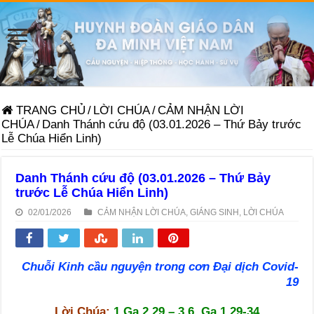
TRANG CHỦ
/
LỜI CHÚA
/
CẢM NHẬN LỜI
CHÚA
/
Danh Thánh cứu độ (03.01.2026 – Thứ Bảy trước
Lễ Chúa Hiển Linh)
Danh Thánh cứu độ (03.01.2026 – Thứ Bảy
trước Lễ Chúa Hiển Linh)
02/01/2026
CẢM NHẬN LỜI CHÚA
,
GIÁNG SINH
,
LỜI CHÚA
Chuỗi Kinh cầu nguyện trong cơn Đại dịch Covid-
19
Lời Chúa:
1 Ga 2,29 – 3,6, Ga 1,29-34