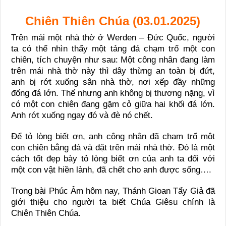
Chiên Thiên Chúa (03.01.2025)
Trên mái một nhà thờ ở Werden – Đức Quốc, người
ta có thể nhìn thấy một tảng đá chạm trổ một con
chiên, tích chuyện như sau: Một công nhân đang làm
trên mái nhà thờ này thì dây thừng an toàn bị đứt,
anh bị rớt xuống sân nhà thờ, nơi xếp đầy những
đống đá lớn. Thế nhưng anh không bị thương nặng, vì
có một con chiên đang gặm cỏ giữa hai khối đá lớn.
Anh rớt xuống ngay đó và đè nó chết.
Để tỏ lòng biết ơn, anh công nhân đã chạm trổ một
con chiên bằng đá và đặt trên mái nhà thờ. Đó là một
cách tốt đẹp bày tỏ lòng biết ơn của anh ta đối với
một con vật hiền lành, đã chết cho anh được sống….
Trong bài Phúc Âm hôm nay, Thánh Gioan Tẩy Giả đã
giới thiệu cho người ta biết Chúa Giêsu chính là
Chiên Thiên Chúa.