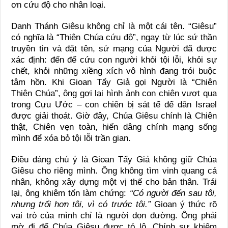
ơn cứu độ cho nhân loại.
Danh Thánh Giêsu không chỉ là một cái tên. “Giêsu”
có nghĩa là “Thiên Chúa cứu độ”, ngay từ lúc sứ thần
truyền tin và đặt tên, sứ mạng của Người đã được
xác định: đến để cứu con người khỏi tội lỗi, khỏi sự
chết, khỏi những xiềng xích vô hình đang trói buộc
tâm hồn. Khi Gioan Tẩy Giả gọi Người là “Chiên
Thiên Chúa”, ông gợi lại hình ảnh con chiên vượt qua
trong Cựu Ước – con chiên bị sát tế để dân Israel
được giải thoát. Giờ đây, Chúa Giêsu chính là Chiên
thật, Chiên vẹn toàn, hiến dâng chính mạng sống
mình để xóa bỏ tội lỗi trần gian.
Điều đáng chú ý là Gioan Tẩy Giả không giữ Chúa
Giêsu cho riêng mình. Ông không tìm vinh quang cá
nhân, không xây dựng một vị thế cho bản thân. Trái
lại, ông khiêm tốn làm chứng:
“Có người đến sau tôi,
nhưng trổi hơn tôi, vì có trước tôi.”
Gioan ý thức rõ
vai trò của mình chỉ là người dọn đường. Ông phải
mờ đi để Chúa Giêsu được tỏ lộ. Chính sự khiêm