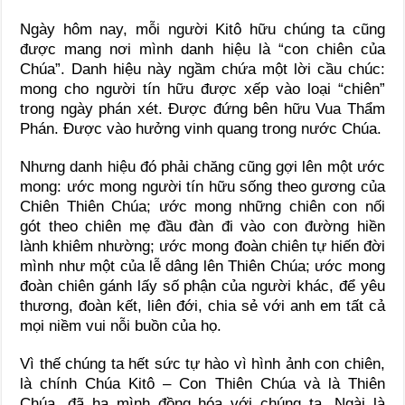
Ngày hôm nay, mỗi người Kitô hữu chúng ta cũng
được mang nơi mình danh hiệu là “con chiên của
Chúa”. Danh hiệu này ngầm chứa một lời cầu chúc:
mong cho người tín hữu được xếp vào loại “chiên”
trong ngày phán xét. Ðược đứng bên hữu Vua Thẩm
Phán. Ðược vào hưởng vinh quang trong nước Chúa.
Nhưng danh hiệu đó phải chăng cũng gợi lên một ước
mong: ước mong người tín hữu sống theo gương của
Chiên Thiên Chúa; ước mong những chiên con nối
gót theo chiên mẹ đầu đàn đi vào con đường hiền
lành khiêm nhường; ước mong đoàn chiên tự hiến đời
mình như một của lễ dâng lên Thiên Chúa; ước mong
đoàn chiên gánh lấy số phận của người khác, để yêu
thương, đoàn kết, liên đới, chia sẻ với anh em tất cả
mọi niềm vui nỗi buồn của họ.
Vì thế chúng ta hết sức tự hào vì hình ảnh con chiên,
là chính Chúa Kitô – Con Thiên Chúa và là Thiên
Chúa, đã hạ mình đồng hóa với chúng ta. Ngài là