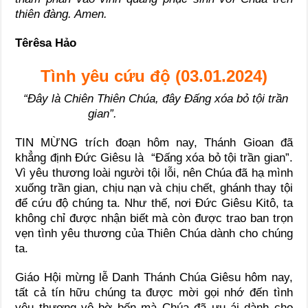
thiên đàng. Amen.
Têrêsa Hảo
Tình yêu cứu độ (03.01.2024)
“Đây là Chiên Thiên Chúa, đây Đấng xóa bỏ tội trần
gian”.
TIN MỪNG trích đoạn hôm nay, Thánh Gioan đã
khẳng định Đức Giêsu là “Đấng xóa bỏ tội trần gian”.
Vì yêu thương loài người tội lỗi, nên Chúa đã hạ mình
xuống trần gian, chịu nạn và chịu chết, ghánh thay tội
để cứu độ chúng ta. Như thế, nơi Đức Giêsu Kitô, ta
không chỉ được nhận biết mà còn được trao ban trọn
vẹn tình yêu thương của Thiên Chúa dành cho chúng
ta.
Giáo Hội mừng lễ Danh Thánh Chúa Giêsu hôm nay,
tất cả tín hữu chúng ta được mời gọi nhớ đến tình
yêu thương vô bờ bến mà Chúa đã ưu ái dành cho