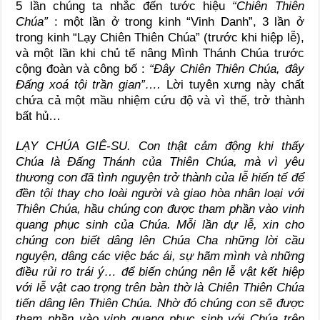
5 lần chúng ta nhắc đến tước hiệu
“Chiên Thiên
Chúa”
: một lần ở trong kinh “Vinh Danh”, 3 lần ở
trong kinh “Lạy Chiên Thiên Chúa” (trước khi hiệp lễ),
và một lần khi chủ tế nâng Mình Thánh Chúa trước
cộng đoàn và công bố :
“Đây Chiên Thiên Chúa, đây
Đấng xoá tội trần gian”….
Lời tuyên xưng này chất
chứa cả một mầu nhiệm cứu độ và vì thế, trở thành
bất hủ…
LẠY CHÚA GIÊ-SU. Con thật cảm động khi thấy
Chúa là Đấng Thánh của Thiên Chúa, mà vì yêu
thương con đã tình nguyện trở thành của lễ hiến tế để
đền tội thay cho loài người và giao hòa nhân loại với
Thiên Chúa, hầu chúng con được tham phần vào vinh
quang phục sinh của Chúa. Mỗi lần dự lễ, xin cho
chúng con biết dâng lên Chúa Cha những lời cầu
nguyện, dâng các việc bác ái, sự hãm mình và những
điều rủi ro trái ý… để biến chúng nên lễ vật kết hiệp
với lễ vật cao trọng trên bàn thờ là Chiên Thiên Chúa
tiến dâng lên Thiên Chúa. Nhờ đó chúng con sẽ được
tham phần vào vinh quang phục sinh với Chúa trên