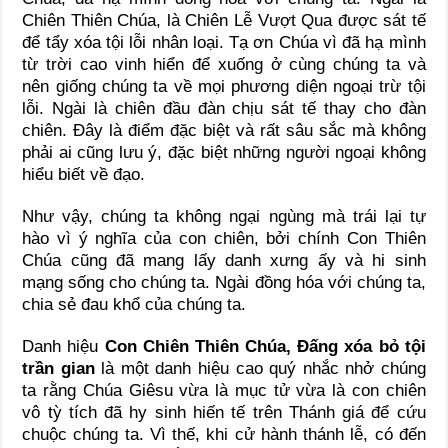
Chiên Thiên Chúa, là Chiên Lễ Vượt Qua được sát tế
để tẩy xóa tội lỗi nhân loại. Tạ ơn Chúa vì đã hạ mình
từ trời cao vinh hiển để xuống ở cùng chúng ta và
nên giống chúng ta về mọi phương diện ngoại trừ tội
lỗi. Ngài là chiên đầu đàn chịu sát tế thay cho đàn
chiên. Đây là điểm đặc biệt và rất sâu sắc mà không
phải ai cũng lưu ý, đặc biệt những người ngoại không
hiểu biết về đạo.
Như vậy, chúng ta không ngại ngùng mà trái lại tự
hào vì ý nghĩa của con chiên, bởi chính Con Thiên
Chúa cũng đã mang lấy danh xưng ấy và hi sinh
mạng sống cho chúng ta. Ngài đồng hóa với chúng ta,
chia sẻ đau khổ của chúng ta.
Danh hiệu
Con Chiên Thiên Chúa, Đấng xóa bỏ tội
trần gian
là một danh hiệu cao quý nhắc nhở chúng
ta rằng Chúa Giêsu vừa là mục tử vừa là con chiên
vô tỳ tích đã hy sinh hiến tế trên Thánh giá để cứu
chuộc chúng ta. Vì thế, khi cử hành thánh lễ, có đến