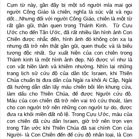
Cụm từ này, gần đây bị một số người mỉa mai gọi
người Công Giáo là chiên, nghĩa là súc vật và ngu
dốt…Nhưng đối với người Công Giáo, chiên là một từ
rất gần gũi, thân quen trong Thánh Kinh. Từ Cựu
Ước cho đến Tân Ước, đã rất nhiều lần hình ảnh Con
Chiên được nhắc đến, hình ảnh đó không còn xa lạ
nhưng đã trở nên thật gần gũi, quen thuộc và là biểu
tượng độc nhất. Sự xuất hiện của con chiên trong
Thánh kinh là một hình ảnh đẹp. Nó được ví như là
con vật hiền lành và khiêm nhường. Nhìn lại những
trang lịch sử cứu độ của dân tộc Israen, khi Thiên
Chúa chuẩn bị đưa dân của Ngài ra khỏi Ai Cập, Ngài
đã hướng dẫn dân lấy máu chiên bôi lên khung cửa,
làm dấu cho Thiên Chúa, để được Người cứu độ.
Máu của con chiên đã trở nên vai trò cứu thoát, làm
cho con người trở nên những con người tự do, được
đưa ra khỏi miền đất nô lệ. Trong Cựu Ước, máu của
con chiên đã cứu dân Israen, giờ trở nên trọn vẹn
trong Tân ước khi Thiên Chúa đã sai chính Con của
Người- là Con Chiên đến để cứu độ nhân loại, là Con