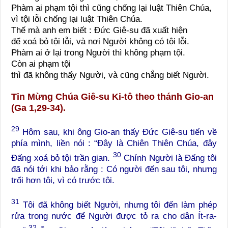
Phàm ai phạm tội thì cũng chống lại luật Thiên Chúa,
vì tội lỗi chống lại luật Thiên Chúa.
Thế mà anh em biết : Đức Giê-su đã xuất hiện
để xoá bỏ tội lỗi, và nơi Người không có tội lỗi.
Phàm ai ở lại trong Người thì không phạm tội.
Còn ai phạm tội
thì đã không thấy Người, và cũng chẳng biết Người.
Tin Mừng Chúa Giê-su Ki-tô theo thánh Gio-an
(Ga 1,29-34).
29
Hôm sau, khi ông Gio-an thấy Đức Giê-su tiến về
phía mình, liền nói : “Đây là Chiên Thiên Chúa, đây
30
Đấng xoá bỏ tội trần gian.
Chính Người là Đấng tôi
đã nói tới khi bảo rằng : Có người đến sau tôi, nhưng
trổi hơn tôi, vì có trước tôi.
31
Tôi đã không biết Người, nhưng tôi đến làm phép
rửa trong nước để Người được tỏ ra cho dân Ít-ra-
32