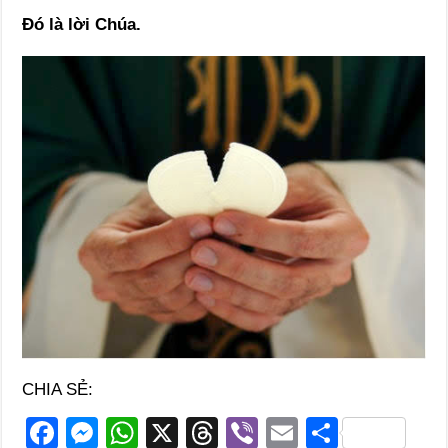
Ðó là lời Chúa.
CHIA SẺ:
F
M
W
X
T
Vi
E
S