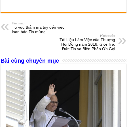
a
e
h
hr
b
m
h
c
ss
at
e
er
ail
ar
e
e
s
a
e
Hình sau
Từ vực thẳm ma túy đến việc
b
n
A
d
loan báo Tin mừng
Hình trước
o
g
p
s
Tài Liệu Làm Việc của Thượng
Hội Đồng năm 2018: Giới Trẻ,
o
er
p
Đức Tin và Biện Phân Ơn Gọi
k
Bài cùng chuyên mục