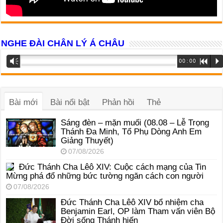
NGHE ĐÀI CHÂN LÝ Á CHÂU
Trình
Vm
00:00
R
P
phát
âm
thanh
Bài mới
Bài nổi bật
Phản hồi
Thẻ
Sáng đèn – mặn muối (08.08 – Lễ Trọng
Thánh Đa Minh, Tổ Phụ Dòng Anh Em
Giảng Thuyết)
07/08/2026
Đức Thánh Cha Lêô XIV: Cuộc cách mạng của Tin
Mừng phá đổ những bức tường ngăn cách con người
07/08/2026
Đức Thánh Cha Lêô XIV bổ nhiệm cha
Benjamin Earl, OP làm Tham vấn viên Bộ
Đời sống Thánh hiến