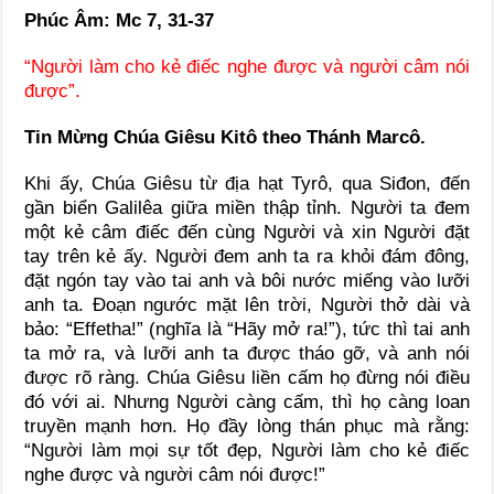
Phúc Âm: Mc 7, 31-37
“Người làm cho kẻ điếc nghe được và người câm nói
được”.
Tin Mừng Chúa Giêsu Kitô theo Thánh Marcô.
Khi ấy, Chúa Giêsu từ địa hạt Tyrô, qua Siđon, đến
gần biển Galilêa giữa miền thập tỉnh. Người ta đem
một kẻ câm điếc đến cùng Người và xin Người đặt
tay trên kẻ ấy. Người đem anh ta ra khỏi đám đông,
đặt ngón tay vào tai anh và bôi nước miếng vào lưỡi
anh ta. Ðoạn ngước mặt lên trời, Người thở dài và
bảo: “Effetha!” (nghĩa là “Hãy mở ra!”), tức thì tai anh
ta mở ra, và lưỡi anh ta được tháo gỡ, và anh nói
được rõ ràng. Chúa Giêsu liền cấm họ đừng nói điều
đó với ai. Nhưng Người càng cấm, thì họ càng loan
truyền mạnh hơn. Họ đầy lòng thán phục mà rằng:
“Người làm mọi sự tốt đẹp, Người làm cho kẻ điếc
nghe được và người câm nói được!”