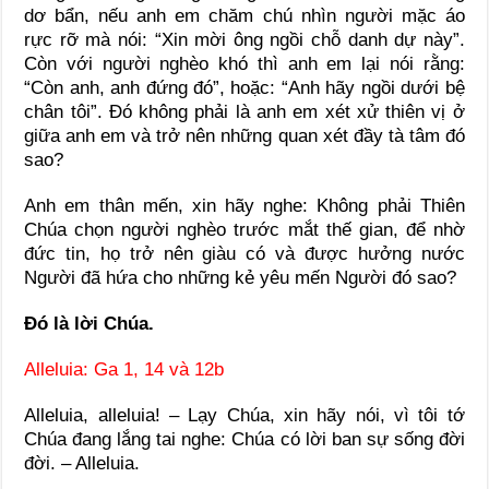
dơ bẩn, nếu anh em chăm chú nhìn người mặc áo
rực rỡ mà nói: “Xin mời ông ngồi chỗ danh dự này”.
Còn với người nghèo khó thì anh em lại nói rằng:
“Còn anh, anh đứng đó”, hoặc: “Anh hãy ngồi dưới bệ
chân tôi”. Ðó không phải là anh em xét xử thiên vị ở
giữa anh em và trở nên những quan xét đầy tà tâm đó
sao?
Anh em thân mến, xin hãy nghe: Không phải Thiên
Chúa chọn người nghèo trước mắt thế gian, để nhờ
đức tin, họ trở nên giàu có và được hưởng nước
Người đã hứa cho những kẻ yêu mến Người đó sao?
Ðó là lời Chúa.
Alleluia: Ga 1, 14 và 12b
Alleluia, alleluia! – Lạy Chúa, xin hãy nói, vì tôi tớ
Chúa đang lắng tai nghe: Chúa có lời ban sự sống đời
đời. – Alleluia.