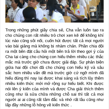
Trong những phút giây chia sẻ, Cha vẫn luôn tạo ra
cho chúng con rất nhiều trò chơi xen kẽ để không khí
lúc nào cũng sôi nổi, cuốn hút được tất cả mọi người
vào bài giảng mà không bị nhàm chán. Phần chia đội
ra một bên đặt câu hỏi một bên trả lời theo gợi ý của
Cha lại càng cho chúng con hiểu thêm nhiều các thắc
mắc mà trước giờ chưa được giải đáp. Sự phản biện
giữa hai đội chơi đã cho chúng con hiểu kỹ và sâu
sắc hơn nhiều vấn đề mà trước giờ cứ ngỡ mình đã
hiểu đúng thì nay lại được khai sáng và tích lũy thêm
nhiều kiến thức mới mở rộng sự hiểu biết. Khi được
nói lên ý kiến của mình và được Cha giải thích thêm
cũng như là sửa chữa những chỗ sai thì tất cả mọi
người ai ai cũng rất tâm đắc và nhớ rất lâu cũng như
lấp đầy những lỗ hỏng về kiến thức .