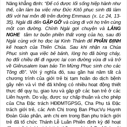
Năng khẳng định:
“Để có được lối sống hiệp hành như
thế, cần làm ba việc như Đức Kitô phục sinh đã làm
đối với hai môn đệ trên đường Emmaus (x. Lc 24, 13-
35). Ngài đã đến
GẶP GỠ
và cùng đi với họ trên cùng
một con đường. Chính Ngài gợi chuyện và
LẮNG
NGHE
tâm tư buồn phiền thất vọng của họ, sau đó
Ngài cùng với họ đọc lại Kinh Thánh để
PHÂN ĐỊNH
kế hoạch của Thiên Chúa. Sau khi nhận ra Chúa
Phục sinh qua việc bẻ bánh, lòng họ đã bừng cháy,
họ đổi chiều để đi ngược lại con đường vừa đi và trở
về Giêrusalem loan báo Tin Mừng Phục sinh cho các
Tông đồ”.
Với ý nghĩa đó, sau gần hai năm tất cả
chương trình của giới trẻ bị tạm hoãn do dịch bệnh
gây nên và vì thế đã không có nhiều hoạt động thiết
thực để quy tụ, giao lưu và gặp gỡ các bạn trẻ ở các
Liên huynh. Do vậy, được sự chấp thuận và cho phép
của Cha Đặc trách HĐĐMTGPSG, Cha Phụ tá Đặc
trách giới trẻ, các Anh Chị trong Ban PhụcVụ Huynh
Đoàn Giáo phận, anh chị em trong Ban phụ trách giới
trẻ đã tổ chức Thánh Lễ Luân Phiên định kỳ để hoạt