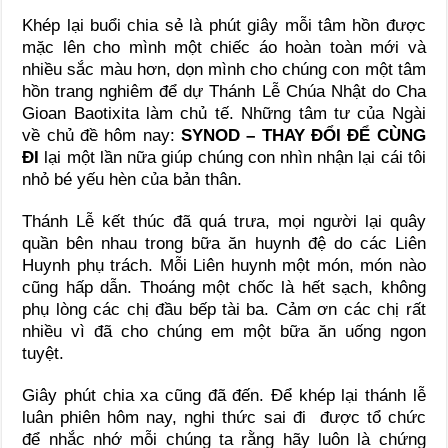
Khép lại buổi chia sẻ là phút giây mỗi tâm hồn được
mặc lên cho mình một chiếc áo hoàn toàn mới và
nhiều sắc màu hơn, dọn mình cho chúng con một tâm
hồn trang nghiêm để dự Thánh Lễ Chúa Nhật do Cha
Gioan Baotixita làm chủ tế. Những tâm tư của Ngài
về chủ đề hôm nay:
SYNOD – THAY ĐỔI ĐỂ CÙNG
ĐI
lại một lần nữa giúp chúng con nhìn nhận lại cái tôi
nhỏ bé yếu hèn của bản thân.
Thánh Lễ kết thúc đã quá trưa, mọi người lại quây
quần bên nhau trong bữa ăn huynh đệ do các Liên
Huynh phụ trách. Mỗi Liên huynh một món, món nào
cũng hấp dẫn. Thoáng một chốc là hết sạch, không
phụ lòng các chị đầu bếp tài ba. Cảm ơn các chị rất
nhiều vì đã cho chúng em một bữa ăn uống ngon
tuyệt.
Giây phút chia xa cũng đã đến. Để khép lại thánh lễ
luân phiên hôm nay, nghi thức sai đi được tổ chức
để nhắc nhớ mỗi chúng ta rằng hãy luôn là chứng