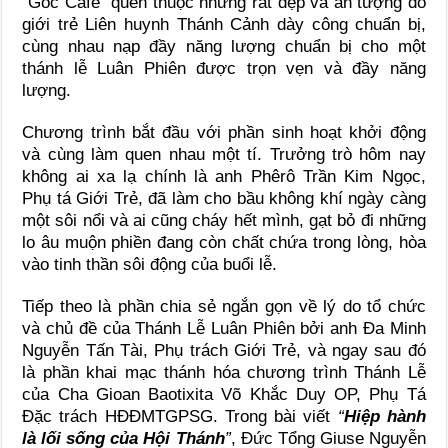
“Góc Café” quen thuộc nhưng rất đẹp và ấn tượng do
giới trẻ Liên huynh Thánh Cảnh dày công chuẩn bị,
cùng nhau nạp đầy năng lượng chuẩn bị cho một
thánh lễ Luân Phiên được trọn vẹn và đầy năng
lượng.
Chương trình bắt đầu với phần sinh hoạt khởi động
và cùng làm quen nhau một tí. Trưởng trò hôm nay
không ai xa lạ chính là anh Phêrô Trần Kim Ngọc,
Phụ tá Giới Trẻ, đã làm cho bầu không khí ngày càng
một sôi nổi và ai cũng cháy hết mình, gạt bỏ đi những
lo âu muộn phiền đang còn chất chứa trong lòng, hòa
vào tinh thần sôi động của buổi lễ.
Tiếp theo là phần chia sẻ ngắn gọn về lý do tổ chức
và chủ đề của Thánh Lễ Luân Phiên bởi anh Đa Minh
Nguyễn Tấn Tài, Phụ trách Giới Trẻ, và ngay sau đó
là phần khai mạc thánh hóa chương trình Thánh Lễ
của Cha Gioan Baotixita Võ Khắc Duy OP, Phụ Tá
Đặc trách HĐĐMTGPSG. Trong bài viết
“
Hiệp hành
là lối sống của Hội Thánh
”
, Đức Tổng Giuse Nguyễn