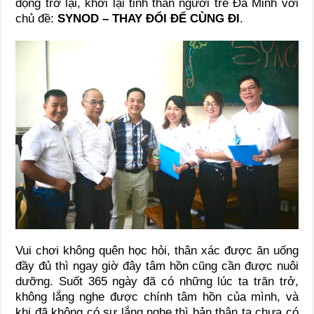
động trở lại, khơi lại tinh thần người trẻ Đa Minh với
chủ đề:
SYNOD – THAY ĐỔI ĐỂ CÙNG ĐI
.
Vui chơi không quên học hỏi, thân xác được ăn uống
đầy đủ thì ngay giờ đây tâm hồn cũng cần được nuôi
dưỡng. Suốt 365 ngày đã có những lúc ta trăn trở,
không lắng nghe được chính tâm hồn của mình, và
khi đã không có sự lắng nghe thì bản thân ta chưa có