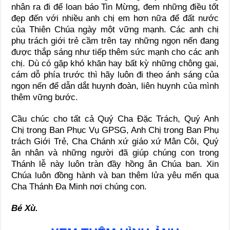
nhân ra đi để loan báo Tin Mừng, đem những điều tốt
đẹp đến với nhiều anh chị em hơn nữa để đất nước
của Thiên Chúa ngày một vững mạnh. Các anh chị
phụ trách giới trẻ cầm trên tay những ngọn nến đang
được thắp sáng như tiếp thêm sức mạnh cho các anh
chị. Dù có gặp khó khăn hay bất kỳ những chông gai,
cám dỗ phía trước thì hãy luôn đi theo ánh sáng của
ngọn nến để dẫn dắt huynh đoàn, liên huynh của mình
thêm vững bước.
Cầu chúc cho tất cả Quý Cha Đặc Trách, Quý Anh
Chị trong Ban Phục Vụ GPSG, Anh Chị trong Ban Phụ
trách Giới Trẻ, Cha Chánh xứ giáo xứ Mân Côi, Quý
ân nhân và những người đã giúp chúng con trong
Thánh lễ này luôn tràn đầy hồng ân Chúa ban. Xin
Chúa luôn đồng hành và ban thêm lửa yêu mến qua
Cha Thánh Đa Minh nơi chúng con.
Bé Xù.