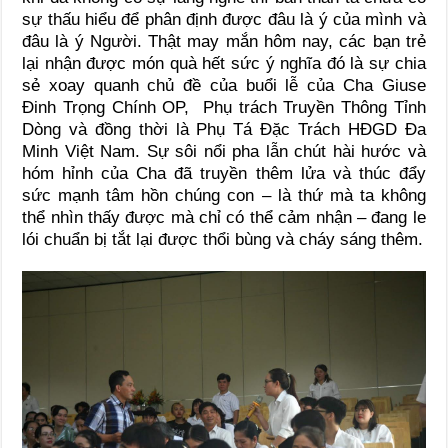
sự thấu hiểu để phân định được đâu là ý của mình và
đâu là ý Người. Thật may mắn hôm nay, các bạn trẻ
lại nhận được món quà hết sức ý nghĩa đó là sự chia
sẻ xoay quanh chủ đề của buổi lễ của Cha Giuse
Đinh Trọng Chính OP, Phụ trách Truyền Thông Tỉnh
Dòng và đồng thời là Phụ Tá Đặc Trách HĐGD Đa
Minh Việt Nam. Sự sôi nổi pha lẫn chút hài hước và
hóm hỉnh của Cha đã truyền thêm lửa và thúc đẩy
sức mạnh tâm hồn chúng con – là thứ mà ta không
thể nhìn thấy được mà chỉ có thể cảm nhận – đang le
lói chuẩn bị tắt lại được thổi bùng và cháy sáng thêm.