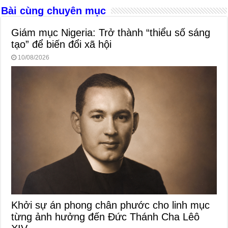
k
Bài cùng chuyên mục
Giám mục Nigeria: Trở thành “thiểu số sáng
tạo” để biến đổi xã hội
10/08/2026
Khởi sự án phong chân phước cho linh mục
từng ảnh hưởng đến Đức Thánh Cha Lêô