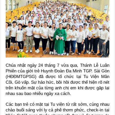
Chúa nhật ngày 24 tháng 7 vừa qua, Thánh Lễ Luân
Phiên của giới trẻ Huynh Đoàn Đa Minh TGP. Sài Gòn
(HĐĐMTGPSG) đã được tổ chức tại Tu Viện Mân
Côi, Gò vấp. Sự háo hức, bồi hồi được thể hiện rõ nét
trên khuôn mặt của từng anh chị em khi được gặp lại
nhau sau bao nhiêu ngày xa cách.
Các bạn trẻ có mặt tại Tu viện từ rất sớm, cùng nhau
chào buổi sáng với ly cà phê thơm phức, check-in tại