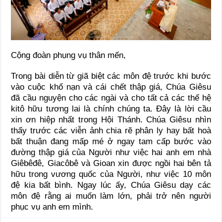
Cộng đoàn phụng vụ thân mến,
Trong bài diễn từ giã biệt các môn đệ trước khi bước
vào cuộc khổ nạn và cái chết thập giá, Chúa Giêsu
đã cầu nguyện cho các ngài và cho tất cả các thế hệ
kitô hữu tương lai là chính chúng ta. Đây là lời cầu
xin ơn hiệp nhất trong Hội Thánh. Chúa Giêsu nhìn
thấy trước các viễn ảnh chia rẽ phân ly hay bất hoà
bất thuận đang mấp mé ở ngay tam cấp bước vào
đường thập giá của Người như việc hai anh em nhà
Giêbêđê, Giacôbê và Gioan xin được ngồi hai bên tả
hữu trong vương quốc của Người, như việc 10 môn
đệ kia bất bình. Ngay lúc ấy, Chúa Giêsu dạy các
môn đệ rằng ai muốn làm lớn, phải trở nên người
phục vụ anh em mình.