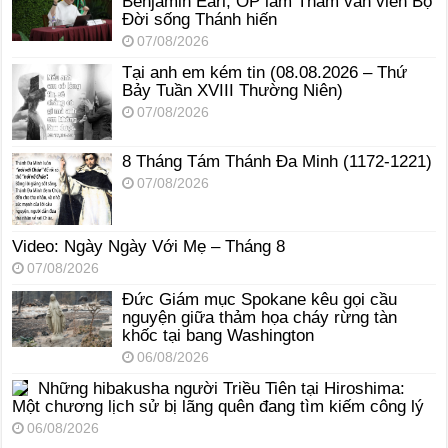
Benjamin Earl, OP làm Tham vấn viên Bộ
Đời sống Thánh hiến
07/08/2026
Tại anh em kém tin (08.08.2026 – Thứ
Bảy Tuần XVIII Thường Niên)
07/08/2026
8 Tháng Tám Thánh Ða Minh (1172-1221)
07/08/2026
Video: Ngày Ngày Với Mẹ – Tháng 8
07/08/2026
Đức Giám mục Spokane kêu gọi cầu
nguyện giữa thảm họa cháy rừng tàn
khốc tại bang Washington
06/08/2026
Những hibakusha người Triều Tiên tại Hiroshima:
Một chương lịch sử bị lãng quên đang tìm kiếm công lý
06/08/2026