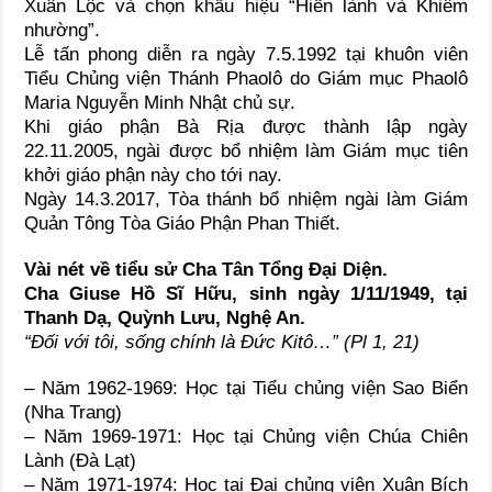
Xuân Lộc và chọn khẩu hiệu “Hiền lành và Khiêm
nhường”.
Lễ tấn phong diễn ra ngày 7.5.1992 tại khuôn viên
Tiểu Chủng viện Thánh Phaolô do Giám mục Phaolô
Maria Nguyễn Minh Nhật chủ sự.
Khi giáo phận Bà Rịa được thành lập ngày
22.11.2005, ngài được bổ nhiệm làm Giám mục tiên
khởi giáo phận này cho tới nay.
Ngày 14.3.2017, Tòa thánh bổ nhiệm ngài làm Giám
Quản Tông Tòa Giáo Phận Phan Thiết.
Vài nét về tiểu sử Cha Tân Tổng Đại Diện.
Cha Giuse Hồ Sĩ Hữu, sinh ngày 1/11/1949, tại
Thanh Dạ, Quỳnh Lưu, Nghệ An.
“Đối với tôi, sống chính là Đức Kitô…” (Pl 1, 21)
– Năm 1962-1969: Học tại Tiểu chủng viện Sao Biển
(Nha Trang)
– Năm 1969-1971: Học tại Chủng viện Chúa Chiên
Lành (Đà Lạt)
– Năm 1971-1974: Học tại Đại chủng viện Xuân Bích