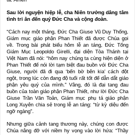
Sau lời nguyện hiệp lễ, cha Niên trưởng dâng tâm
tình tri ân đến quý Đức Cha và cộng đoàn.
“Cách nay một tháng, Đức Cha Giuse Vũ Duy Thống,
Giám mục giáo phận Phan Thiết đã được Chúa gọi
về. Trong bài phát biểu hôm lễ an táng, Đức Tổng
Giám Mục Leopoldo Girelli, đại diện Tòa Thánh tại
Việt Nam đã nói: “hôm nay chúng ta cùng hiện diện ở
Phan Thiết để nói lời tạm biệt đau buồn vói Đức Cha
Giuse, người đã đi qua ‘bến bờ bên kia’ cách đột
ngột, trong lúc còn đang độ tuổi rất tốt để dẫn dắt giáo
phận yêu quý của mình.” Vâng, đó là đại tang đau
buồn của toàn giáo phận Phan Thiết, như lời Đức Cha
Giuse Trần Văn Toản, Giám mục phụ tá giáo phận
Long Xuyên chia sẻ trong lễ an táng: “từ kỳ diệu đến
ngỡ ngàng”.
Nhưng giữa cảnh tang thương này, chúng con được
Chúa nâng đỡ với niềm hy vọng vào lời hứa: “Thầy