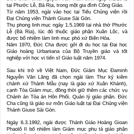
tại Phước Lễ, Bà Rịa, trong một gia đình Công Giáo.
Từ năm 1953, ngài vào học tại Tiểu Chủng viện rồi
Đại Chủng viện Thánh Giuse Sài Gòn.
Thụ phong linh mục ngày 1.5.1969 tại nhà thờ Phước
Lễ (Bà Rịa), lúc đó thuộc giáo phận Xuân Lộc, và
được bổ nhiệm làm linh mục phó xứ Biên Hòa.
Năm 1970, Đức Cha được gởi đi du học tại Đại học
Giáo hoàng Urbaniana của Bộ Truyền giáo và tốt
nghiệp với học vị tiến sĩ Giáo luật năm 1974.
Sau khi trở về Việt Nam, Đức Giám Mục Đaminh
Nguyễn Văn Lãng đã chọn ngài làm Thư ký kiêm
chánh xứ Thánh Mẫu (nay là giáo xứ Xuân Khánh),
cạnh Tòa Giám mục, đồng thời giữ thêm các chức vụ
Chánh án Tòa án Hôn Phối, Quản lý giáo phận. Đức
Cha cũng là giáo sư môn Giáo luật tại Đại Chủng viện
Thánh Giuse Sài Gòn.
Ngày 6.3.1992, ngài được Thánh Giáo Hoàng Gioan
Phaolô II bổ nhiệm làm Giám mục phụ tá giáo phận