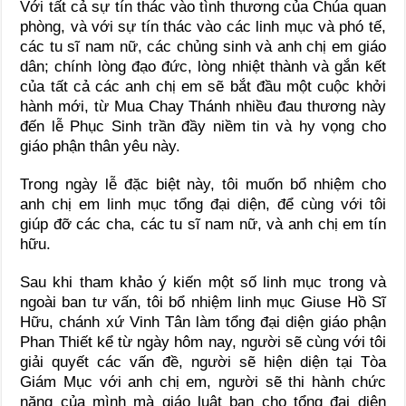
Với tất cả sự tín thác vào tình thương của Chúa quan
phòng, và với sự tín thác vào các linh mục và phó tế,
các tu sĩ nam nữ, các chủng sinh và anh chị em giáo
dân; chính lòng đạo đức, lòng nhiệt thành và gắn kết
của tất cả các anh chị em sẽ bắt đầu một cuộc khởi
hành mới, từ Mua Chay Thánh nhiều đau thương này
đến lễ Phục Sinh trần đầy niềm tin và hy vọng cho
giáo phận thân yêu này.
Trong ngày lễ đặc biệt này, tôi muốn bổ nhiệm cho
anh chị em linh mục tổng đại diện, để cùng với tôi
giúp đỡ các cha, các tu sĩ nam nữ, và anh chị em tín
hữu.
Sau khi tham khảo ý kiến một số linh mục trong và
ngoài ban tư vấn, tôi bổ nhiệm linh mục Giuse Hồ Sĩ
Hữu, chánh xứ Vinh Tân làm tổng đại diện giáo phận
Phan Thiết kể từ ngày hôm nay, người sẽ cùng với tôi
giải quyết các vấn đề, người sẽ hiện diện tại Tòa
Giám Mục với anh chị em, người sẽ thi hành chức
năng của mình mà giáo luật ban cho tổng đại diện