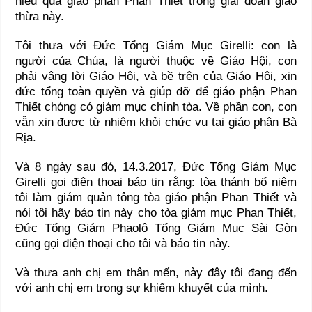
hiệu quả giáo phận Phan Thiết trong giai đoạn giao
thừa này.
Tôi thưa với Đức Tổng Giám Mục Girelli: con là
người của Chúa, là người thuộc về Giáo Hội, con
phải vâng lời Giáo Hội, và bề trên của Giáo Hội, xin
đức tổng toàn quyền và giúp đỡ để giáo phận Phan
Thiết chóng có giám mục chính tòa. Về phần con, con
vẫn xin được từ nhiệm khỏi chức vụ tại giáo phận Bà
Rịa.
Và 8 ngày sau đó, 14.3.2017, Đức Tổng Giám Mục
Girelli gọi điện thoại báo tin rằng: tòa thánh bổ niệm
tôi làm giám quản tông tòa giáo phận Phan Thiết và
nói tôi hãy báo tin này cho tòa giám mục Phan Thiết,
Đức Tổng Giám Phaolô Tổng Giám Mục Sài Gòn
cũng gọi điện thoại cho tôi và báo tin này.
Và thưa anh chị em thân mến, này đây tôi đang đến
với anh chị em trong sự khiếm khuyết của mình.