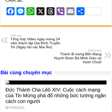
CHIA SẺ:
F
M
W
X
T
Vi
E
S
a
e
h
hr
b
m
h
c
ss
at
e
er
ail
ar
e
e
s
a
e
Hình sau
Tổng hợp Video ngày mừng 24
b
n
A
d
năm thành lập Gia Đình Truyền
Tin (Ngày hội các Mái Ấm)
o
g
p
s
Hình trước
Thánh lễ mừng Bổn Mạng
o
er
p
Huynh Đoàn Đa Minh Giáo xứ
Vườn Chuối
k
Bài cùng chuyên mục
Đức Thánh Cha Lêô XIV: Cuộc cách mạng
của Tin Mừng phá đổ những bức tường ngăn
cách con người
07/08/2026