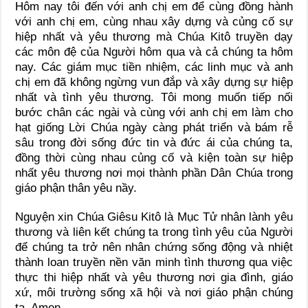
Hôm nay tôi đến với anh chị em để cùng đồng hành
với anh chị em, cùng nhau xây dựng và củng cố sự
hiệp nhất và yêu thương mà Chúa Kitô truyền dạy
các môn đệ của Người hôm qua và cả chúng ta hôm
nay. Các giám mục tiền nhiệm, các linh mục và anh
chị em đã không ngừng vun đắp và xây dựng sự hiệp
nhất và tình yêu thương. Tôi mong muốn tiếp nối
bước chân các ngài và cùng với anh chị em làm cho
hạt giống Lời Chúa ngày càng phát triển và bám rễ
sâu trong đời sống đức tin và đức ái của chúng ta,
đồng thời cùng nhau củng cố và kiện toàn sự hiệp
nhất yêu thương nơi mọi thành phần Dân Chúa trong
giáo phận thân yêu nầy.
Nguyện xin Chúa Giêsu Kitô là Mục Tử nhân lành yêu
thương và liên kết chúng ta trong tình yêu của Người
để chúng ta trở nên nhân chứng sống động và nhiệt
thành loan truyền nền văn minh tình thương qua việc
thực thi hiệp nhất và yêu thương nơi gia đình, giáo
xứ, môi trường sống xã hội và nơi giáo phận chúng
ta. Amen