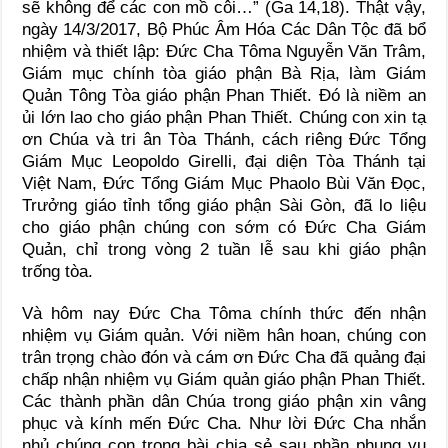
sẽ không để các con mồ côi…” (Ga 14,18). Thật vậy,
ngày 14/3/2017, Bộ Phúc Âm Hóa Các Dân Tộc đã bổ
nhiệm và thiết lập: Đức Cha Tôma Nguyễn Văn Trâm,
Giám mục chính tòa giáo phận Bà Rịa, làm Giám
Quản Tông Tòa giáo phận Phan Thiết. Đó là niềm an
ủi lớn lao cho giáo phận Phan Thiết. Chúng con xin tạ
ơn Chúa và tri ân Tòa Thánh, cách riêng Đức Tổng
Giám Mục Leopoldo Girelli, đại diện Tòa Thánh tại
Việt Nam, Đức Tổng Giám Mục Phaolo Bùi Văn Đọc,
Trưởng giáo tỉnh tổng giáo phận Sài Gòn, đã lo liệu
cho giáo phận chúng con sớm có Đức Cha Giám
Quản, chỉ trong vòng 2 tuần lễ sau khi giáo phận
trống tòa.
Và hôm nay Đức Cha Tôma chính thức đến nhận
nhiệm vụ Giám quản. Với niềm hân hoan, chúng con
trân trọng chào đón và cám ơn Đức Cha đã quảng đại
chấp nhận nhiệm vụ Giám quản giáo phận Phan Thiết.
Các thành phần dân Chúa trong giáo phận xin vâng
phục và kính mến Đức Cha. Như lời Đức Cha nhắn
nhủ chúng con trong bài chia sẻ sau phần phụng vụ