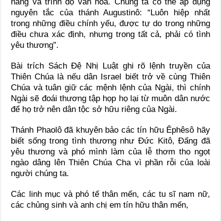
năng và trình độ văn hoá. Chúng ta có thế áp dụng
nguyên tắc của thánh Augustinô: “Luôn hiệp nhất
trong những điều chính yếu, được tự do trong những
điều chưa xác định, nhưng trong tất cả, phải có tình
yêu thương”.
Bài trích Sách Đệ Nhị Luật ghi rõ lệnh truyền của
Thiên Chúa là nếu dân Israel biết trở về cùng Thiên
Chúa và tuân giữ các mệnh lệnh của Ngài, thì chính
Ngài sẽ đoái thương tập họp họ lại từ muôn dân nước
để họ trở nên dân tộc sở hữu riêng của Ngài.
Thánh Phaolô đã khuyên bảo các tín hữu Êphêsô hãy
biết sống trong tình thương như Đức Kitô, Đấng đã
yêu thương và phó mình làm của lễ thơm tho ngọt
ngào dâng lên Thiên Chúa Cha vì phần rỗi của loài
người chúng ta.
Các linh mục và phó tế thân mến, các tu sĩ nam nữ,
các chủng sinh và anh chị em tín hữu thân mến,