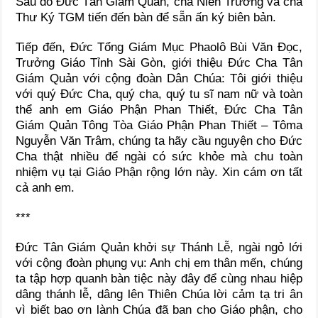
Sau đó Đức Tân Giám Quản, cha Niên Trưởng và cha
Thư Ký TGM tiến đến bàn để sẵn ấn ký biên bản.
Tiếp đến, Đức Tổng Giám Mục Phaolô Bùi Văn Đọc,
Trưởng Giáo Tỉnh Sài Gòn, giới thiệu Đức Cha Tân
Giám Quản với cộng đoàn Dân Chúa: Tôi giới thiệu
với quý Đức Cha, quý cha, quý tu sĩ nam nữ và toàn
thể anh em Giáo Phận Phan Thiết, Đức Cha Tân
Giám Quản Tông Tòa Giáo Phận Phan Thiết – Tôma
Nguyễn Văn Trâm, chúng ta hãy cầu nguyện cho Đức
Cha thật nhiều để ngài có sức khỏe mà chu toàn
nhiệm vụ tại Giáo Phận rộng lớn này. Xin cám ơn tất
cả anh em.
***
Đức Tân Giám Quản khởi sự Thánh Lễ, ngài ngỏ lới
với cộng đoàn phụng vụ: Anh chị em thân mến, chúng
ta tập hợp quanh bàn tiệc này đây để cùng nhau hiệp
dâng thánh lễ, dâng lên Thiên Chúa lời cảm tạ tri ân
vì biết bao ơn lành Chúa đã ban cho Giáo phận, cho