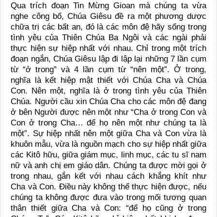
Qua trích đoạn Tin Mừng Gioan mà chúng ta vừa
nghe công bố, Chúa Giêsu đề ra một phương dược
chữa trị các bất an, đó là các môn đệ hãy sống trong
tình yêu của Thiên Chúa Ba Ngôi và các ngài phải
thực hiện sự hiệp nhất với nhau. Chỉ trong một trích
đoạn ngắn, Chúa Giêsu lập đi lập lại những 7 lần cụm
từ “ở trong” và 4 lần cụm từ “nên một”. Ở trong,
nghĩa là kết hiệp mật thiết với Chúa Cha và Chúa
Con. Nên một, nghĩa là ở trong tình yêu của Thiên
Chúa. Người cầu xin Chúa Cha cho các môn đệ đang
ở bên Người được nên một như “Cha ở trong Con và
Con ở trong Cha… để họ nên một như chúng ta là
một”. Sự hiệp nhất nên một giữa Cha và Con vừa là
khuôn mẫu, vừa là nguồn mạch cho sự hiệp nhất giữa
các Kitô hữu, giữa giám mục, linh mục, các tu sĩ nam
nữ và anh chị em giáo dân. Chúng ta được mời gọi ở
trong nhau, gắn kết với nhau cách khắng khít như
Cha và Con. Điều này không thể thực hiện được, nếu
chúng ta không được đưa vào trong mối tương quan
thân thiết giữa Cha và Con: “để họ cũng ở trong