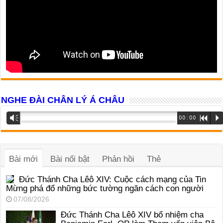
NGHE ĐÀI CHÂN LÝ Á CHÂU
Trình
Vm
00:00
R
P
phát
âm
thanh
Bài mới
Bài nổi bật
Phản hồi
Thẻ
Đức Thánh Cha Lêô XIV: Cuộc cách mạng của Tin
Mừng phá đổ những bức tường ngăn cách con người
07/08/2026
Đức Thánh Cha Lêô XIV bổ nhiệm cha