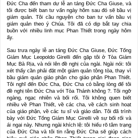
Đức Cha đến tham dự lễ an táng Đức Cha Giuse, và
tôi được biết ban tư vấn ngày hôm sau đó sẽ bầu vị
giám quản. Tôi cầu nguyện cho ban tư vấn bầu vị
giám quản theo ý Chúa. Tôi đã có dịp bắt tay chia
buồn với nhiều linh mục Phan Thiết trong ngày hôm
ấy.
Sau trưa ngày lễ an táng Đức Cha Giuse, Đức Tổng
Giám Mục Leopoldo Girelli đến gặp tôi ở Tòa Giám
Mục Bà Rịa, và nói lên đề nghị của ngài. Ngài nói: tôi
xét thấy cần phải đặt một giám quản tông tòa, thay vì
bầu giám quản giáo phận cho giáo phận Phan Thiết.
Tôi nghĩ đến Đức Cha, Đức Cha có bằng lòng để tôi
đề nghị tên Đức Cha với Tòa Thánh không ?. Tôi ngỡ
ngàng, ngạc nhiên và bối rối. Tôi không quen biết
nhiều về Phan Thiết, về các cha, về cách sinh hoạt
của giáo phận, về các tu sĩ và giáo dân. Tôi đã trình
bày với Đức Tổng Giám Mục Girelli về sự bối rối và
ái ngại này. Nhưng ngài khích lệ: tôi hiểu rõ tâm trạng
của Đức Cha và tôi tin rằng Đức Cha sẽ giúp cách