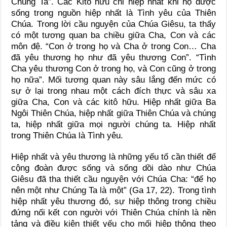
Chúng Ta”. Các Kitô hữu chỉ hiệp nhất khi họ được
sống trong nguồn hiệp nhất là Tình yêu của Thiên
Chúa. Trong lời cầu nguyện của Chúa Giêsu, ta thấy
có một tương quan ba chiều giữa Cha, Con và các
môn đệ. “Con ở trong họ và Cha ở trong Con… Cha
đã yêu thương họ như đã yêu thương Con”. “Tình
Cha yêu thương Con ở trong họ, và Con cũng ở trong
họ nữa”. Mối tương quan này sâu lắng đến mức có
sự ở lại trong nhau một cách đích thực và sâu xa
giữa Cha, Con và các kitô hữu. Hiệp nhất giữa Ba
Ngôi Thiên Chúa, hiệp nhất giữa Thiên Chúa và chúng
ta, hiệp nhất giữa mọi người chúng ta. Hiệp nhất
trong Thiên Chúa là Tình yêu.
Hiệp nhất và yêu thương là những yếu tố cần thiết để
cộng đoàn được sống và sống dồi dào như Chúa
Giêsu đã tha thiết cầu nguyện với Chúa Cha: “để họ
nên một như Chúng Ta là một” (Ga 17, 22). Trong tình
hiệp nhất yêu thương đó, sự hiệp thông trong chiều
đứng nối kết con người với Thiên Chúa chính là nền
tảng và điều kiện thiết yếu cho mối hiệp thông theo