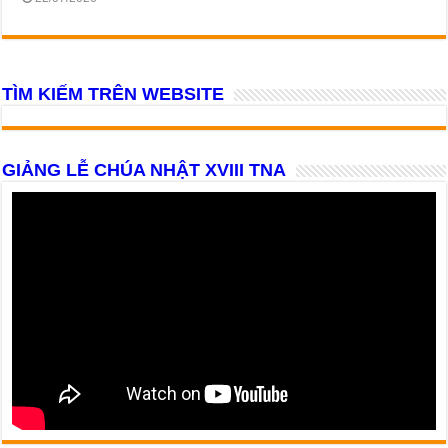
TÌM KIẾM TRÊN WEBSITE
GIẢNG LỄ CHÚA NHẬT XVIII TNA