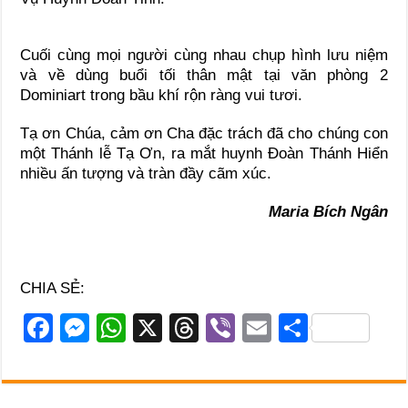
Cuối cùng mọi người cùng nhau chụp hình lưu niệm
và về dùng buổi tối thân mật tại văn phòng 2
Dominiart trong bầu khí rộn ràng vui tươi.
Tạ ơn Chúa, cảm ơn Cha đặc trách đã cho chúng con
một Thánh lễ Tạ Ơn, ra mắt huynh Đoàn Thánh Hiển
nhiều ấn tượng và tràn đầy cãm xúc.
Maria Bích Ngân
CHIA SẺ:
F
M
W
X
T
Vi
E
S
a
e
h
hr
b
m
h
c
ss
at
e
er
ail
ar