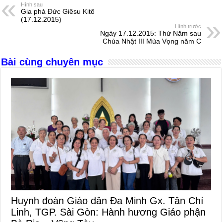
e
e
s
a
e
Hình sau
Gia phả Đức Giêsu Kitô
b
n
A
d
(17.12.2015)
Hình trước
o
g
p
s
Ngày 17.12.2015: Thứ Năm sau
Chúa Nhật III Mùa Vọng năm C
o
er
p
Bài cùng chuyên mục
k
Huynh đoàn Giáo dân Đa Minh Gx. Tân Chí
Linh, TGP. Sài Gòn: Hành hương Giáo phận