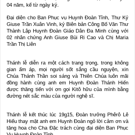
04 năm, kể từ ngày ký.
Đại diện cho Ban Phục vụ Huynh Đoàn Tỉnh, Thư Ký
Giuse Trần Xuân Vinh, ký Biên bản Công Bố Văn Thư
Thành Lập Huynh Đoàn Giáo Dân Đa Minh cùng với
02 nhân chứng Anh Giuse Bùi Ri Cao và Chị Maria
Trần Thị Liên
Thánh lễ diễn ra một cách trang trọng, trong không
gian ấm áp, mọi người sốt sắng cầu nguyện, xin
Chúa Thánh Thần soi sáng và Thiên Chúa luôn mãi
đồng hành cùng anh em Huynh Đoàn Thánh Hiến
được thăng tiến với ơn gọi Kitô hữu của mình bằng
đường nét sắc màu của người nghệ sĩ.
Thánh lễ kết thúc lúc 19g15, Đoàn trưởng Phêrô Lê
Hiếu thay mặt anh em Huynh Đoàn ngỏ lời cảm ơn và
tặng hoa cho Cha Đặc trách cùng đại diện Ban Phục
Vụ Huynh Đoàn Tỉnh.