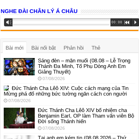
NGHE ĐÀI CHÂN LÝ Á CHÂU
Trình
Vm
00:00
R
P
phát
âm
thanh
Bài mới
Bài nổi bật
Phản hồi
Thẻ
Sáng đèn – mặn muối (08.08 – Lễ Trọng
Thánh Đa Minh, Tổ Phụ Dòng Anh Em
Giảng Thuyết)
07/08/2026
Đức Thánh Cha Lêô XIV: Cuộc cách mạng của Tin
Mừng phá đổ những bức tường ngăn cách con người
07/08/2026
Đức Thánh Cha Lêô XIV bổ nhiệm cha
Benjamin Earl, OP làm Tham vấn viên Bộ
Đời sống Thánh hiến
07/08/2026
Tại anh em kém tin (08.08.2026 – Thứ