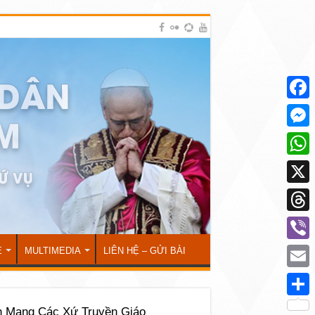
Face
Mess
What
X
Thre
Viber
Ẻ
MULTIMEDIA
LIÊN HỆ – GỬI BÀI
Emai
Shar
n Mạng Các Xứ Truyền Giáo