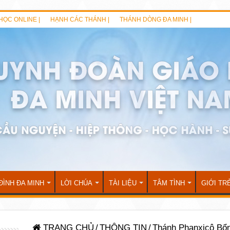
HỌC ONLINE |
HẠNH CÁC THÁNH |
THÁNH DÒNG ĐA MINH |
ĐÌNH ĐA MINH
LỜI CHÚA
TÀI LIỆU
TÂM TÌNH
GIỚI TR
TRANG CHỦ
/
THÔNG TIN
/
Thánh Phanxicô Bổ