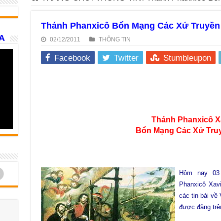
Thánh Phanxicô Bổn Mạng Các Xứ Truyền
A
02/12/2011
THÔNG TIN
Facebook
Twitter
Stumbleupon
Thánh Phanxicô X
Bổn Mạng Các Xứ Tru
d
Hôm nay 03 
Phanxicô Xav
các tin bài về
được đăng trê