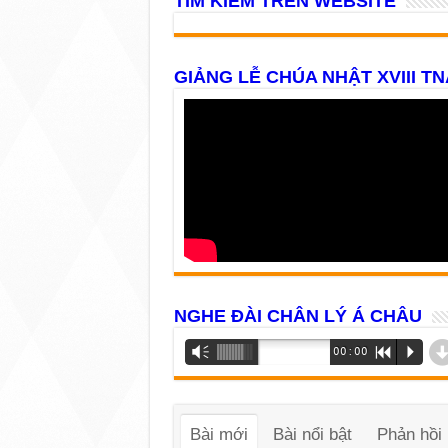
TÌM KIẾM TRÊN WEBSITE
GIẢNG LỄ CHÚA NHẬT XVIII TN
NGHE ĐÀI CHÂN LÝ Á CHÂU
Trình
Vm
00:00
R
P
phát
âm
thanh
Bài mới
Bài nổi bật
Phản hồi