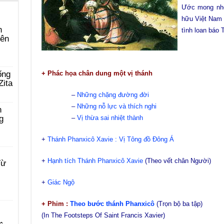
Ước mong nhờ
hữu Việt Nam 
n
tình loan báo 
yên
+ Phác họa chân dung một vị thánh
ống
Zita
–
Những chặng đường đời
–
Những nỗ lực và thích nghi
n
–
Vị thừa sai nhiệt thành
g
+
Thánh Phanxicô Xavie : Vị Tông đồ Đông Á
+
Hạnh tích Thánh Phanxicô Xavie
(Theo vết chân Người)
Từ
+
Giác Ngộ
+ Phim :
Theo bước thánh Phanxicô
(Trọn bộ ba tập)
(In The Footsteps Of Saint Francis Xavier)