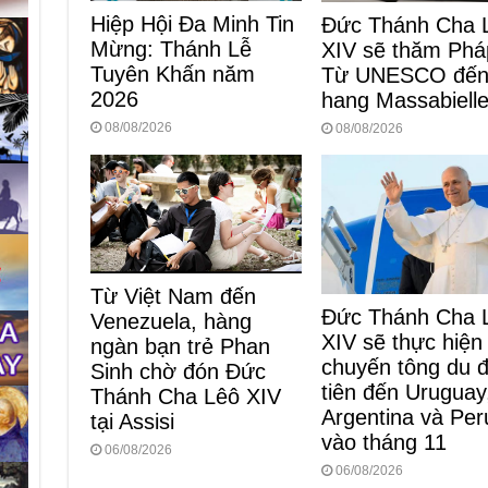
Hiệp Hội Đa Minh Tin
Đức Thánh Cha 
Mừng: Thánh Lễ
XIV sẽ thăm Phá
Tuyên Khấn năm
Từ UNESCO đế
2026
hang Massabiell
08/08/2026
08/08/2026
Từ Việt Nam đến
Đức Thánh Cha 
Venezuela, hàng
XIV sẽ thực hiện
ngàn bạn trẻ Phan
chuyến tông du 
Sinh chờ đón Đức
tiên đến Uruguay
Thánh Cha Lêô XIV
Argentina và Per
tại Assisi
vào tháng 11
06/08/2026
06/08/2026