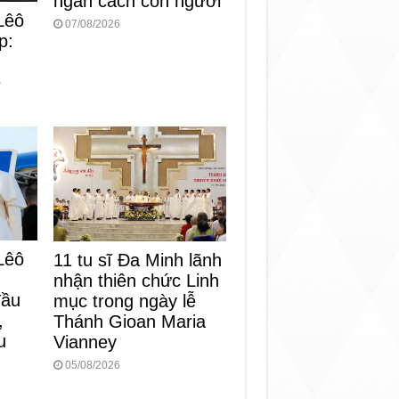
ngăn cách con người
Lêô
07/08/2026
p:
n
e
Lêô
11 tu sĩ Đa Minh lãnh
nhận thiên chức Linh
đầu
mục trong ngày lễ
,
Thánh Gioan Maria
u
Vianney
05/08/2026