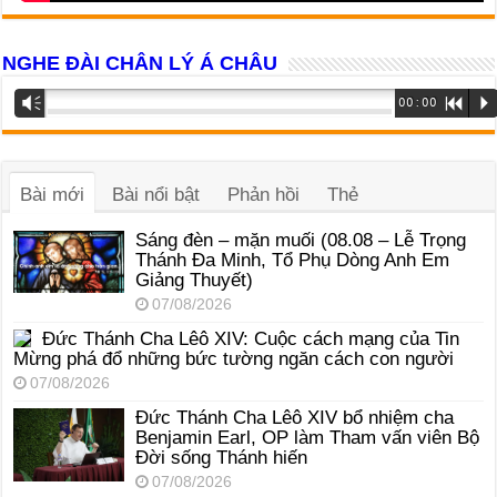
NGHE ĐÀI CHÂN LÝ Á CHÂU
Trình
Vm
00:00
R
P
phát
âm
thanh
Bài mới
Bài nổi bật
Phản hồi
Thẻ
Sáng đèn – mặn muối (08.08 – Lễ Trọng
Thánh Đa Minh, Tổ Phụ Dòng Anh Em
Giảng Thuyết)
07/08/2026
Đức Thánh Cha Lêô XIV: Cuộc cách mạng của Tin
Mừng phá đổ những bức tường ngăn cách con người
07/08/2026
Đức Thánh Cha Lêô XIV bổ nhiệm cha
Benjamin Earl, OP làm Tham vấn viên Bộ
Đời sống Thánh hiến
07/08/2026