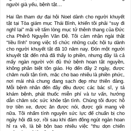
người già yếu, bệnh tật…
Hai lần tham dự đại hội Noel dành cho người khuyết
tật tại Tòa giám mục Thái Bình, khiến tôi phải “suy đi
nghĩ lại” mãi về tấm lòng mục tử thênh thang của Đức
cha Phêrô Nguyễn Văn Đệ. Tôi cảm nhận ngài thật
“liều lĩnh” trong việc tổ chức những cuộc hội tụ dành
cho người khuyết tật đã 10 năm nay. Đón một người
khuyết tật đến nhà đã thấy lo phiền, nhưng đây là cả
mấy ngàn người với đủ thứ bệnh hoạn tật nguyền,
không phân biệt tôn giáo. Họ đến đây 2 ngày, được
chăm nuôi tận tình, mặc cho bao nhiêu là phiền phức,
nơi mái nhà chung đang sạch đẹp như thiên đàng.
Mỗi bệnh nhân đến đây đều được các bác sĩ, y tá
khám bệnh, phát thuốc miễn phí và tư vấn, hướng
dẫn chăm sóc sức khỏe tận tình. Chúng tôi được hỗ
trợ tiền xe, được ăn được nói, được gói mang về
nữa. Tôi nhẩm tính nguyên sức lực để chuẩn bị cho
ngày hội đã sợ, rồi sau khi đám đông ngút ngàn hoan
hỉ ra về, là bề bộn bao nhiêu việc “thu dọn chiến