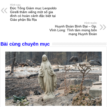
e
e
s
a
e
Hình sau
Đức Tổng Giám mục Leopoldo
b
n
A
d
Girelli thăm viếng một số gia
đình có hoàn cảnh đặc biệt tại
o
g
p
s
Giáo phận Bà Rịa
Hình trước
o
er
p
Huynh Đoàn Bình Đại – Gp.
Vĩnh Long: Tĩnh tâm mừng bổn
k
mạng Huynh Đoàn
Bài cùng chuyên mục