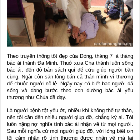
Theo truyền thống tốt đẹp của Dòng, tháng 7 là tháng
bác ái thánh Đa Minh. Thuở xưa Cha thánh luôn sống
bác ái, đến độ bán sách quí để cứu giúp người bần
cùng. Ngài còn sẵn lòng bán cả thân mình vì thương
để chuộc người nô lệ. Ngày nay có biết bao người đã
sống và đang bước theo con đường bác ái yêu
thương như Chúa đã dạy.
Là người bệnh tật yếu ớt, nhiều khi không thể tự thân,
nên tôi cần đến nhiều người giúp đỡ, chẳng kỳ ai. Tôi
luôn nặng nợ nghĩa tình bác ái nhận về từ mọi người.
Sau mỗi nghĩa cử mọi người giúp đỡ, với lòng biết ơn
tôi cảm nhận rõ tình thương được nhận về mà lại