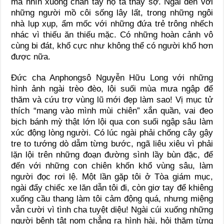
mà nhìn xuống chân tay họ ta thấy sợ. Ngài đến với
những người mồ côi sống lây lất, trong những ngôi
nhà lụp xụp, ẩm mốc với những đứa trẻ trông nhếch
nhác vì thiếu ăn thiếu mặc. Có những hoàn cảnh vô
cùng bi đát, khổ cực như không thể có người khổ hơn
được nữa.
Đức cha Anphongsô Nguyễn Hữu Long với những
hình ảnh ngài trèo đèo, lội suối mùa mưa ngập để
thăm và cứu trợ vùng lũ mới đẹp làm sao! Vị mục tử
thích “mang vào mình mùi chiên” xắn quần, vai đeo
bịch bánh mỳ thật lớn lội qua con suối ngập sâu làm
xúc động lòng người. Có lúc ngài phải chống cây gậy
tre to tướng dò dẫm từng bước, ngã liêu xiêu vì phải
lặn lội trên những đoạn đường sình lầy bùn đặc, để
đến với những con chiên khốn khổ vùng sâu, làm
người đọc rơi lệ. Một lần gặp tôi ở Tòa giám mục,
ngài đẩy chiếc xe lăn dẫn tôi đi, còn giơ tay để khiêng
xuống cầu thang làm tôi cảm động quá, nhưng miệng
vẫn cười vì tình cha tuyệt diệu! Ngài cúi xuống những
người bệnh tật nom chẳng ra hình hài, hỏi thăm từng