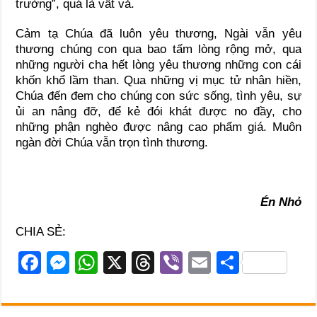
trường”, quá là vất vả.
Cảm tạ Chúa đã luôn yêu thương, Ngài vẫn yêu
thương chúng con qua bao tấm lòng rộng mở, qua
những người cha hết lòng yêu thương những con cái
khốn khổ lầm than. Qua những vị mục tử nhân hiền,
Chúa đến đem cho chúng con sức sống, tình yêu, sự
ủi an nâng đỡ, để kẻ đói khát được no đầy, cho
những phận nghèo được nâng cao phẩm giá. Muôn
ngàn đời Chúa vẫn trọn tình thương.
Én Nhỏ
CHIA SẺ:
F
M
W
X
T
Vi
E
S
a
e
h
hr
b
m
h
c
ss
at
e
er
ail
ar