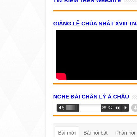
TÌM KIẾM TRÊN WEBSITE
GIẢNG LỄ CHÚA NHẬT XVIII TN
NGHE ĐÀI CHÂN LÝ Á CHÂU
Trình
Vm
00:00
R
P
phát
âm
thanh
Bài mới
Bài nổi bật
Phản hồi