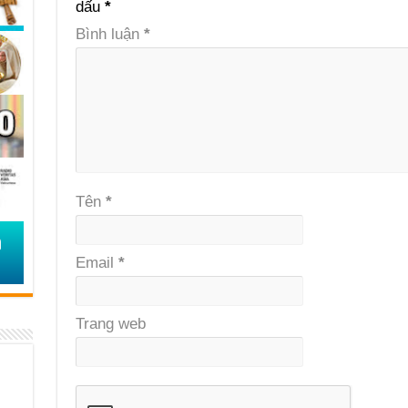
dấu
*
Bình luận
*
Tên
*
Email
*
Trang web