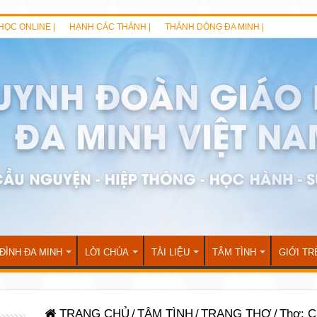
HỌC ONLINE |
HẠNH CÁC THÁNH |
THÁNH DÒNG ĐA MINH |
 ĐÌNH ĐA MINH
LỜI CHÚA
TÀI LIỆU
TÂM TÌNH
GIỚI TR
TRANG CHỦ
/
TÂM TÌNH
/
TRANG THƠ
/
Thơ: C