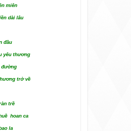
ền miên
iền dài lâu
n đầu
àu yêu thương
i đường
phương trở về
ràn trề
 huề hoan ca
bao la