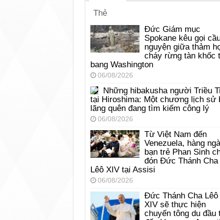
Thẻ
Đức Giám mục
Spokane kêu gọi cầ
nguyện giữa thảm h
cháy rừng tàn khốc t
bang Washington
06/08/2026
Những hibakusha người Triều T
tại Hiroshima: Một chương lịch sử 
lãng quên đang tìm kiếm công lý
06/08/2026
Từ Việt Nam đến
Venezuela, hàng ng
bạn trẻ Phan Sinh c
đón Đức Thánh Cha
Lêô XIV tại Assisi
06/08/2026
Đức Thánh Cha Lêô
XIV sẽ thực hiện
chuyến tông du đầu 