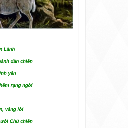
n Lành
hành đàn chiên
ình yên
thêm rạng ngời
, vâng lời
gười Chủ chiên