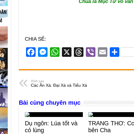
Chúa là Mục Tử vô vàn 
CHIA SẺ:
F
M
W
X
T
Vi
E
S
a
e
h
hr
b
m
h
c
ss
at
e
er
ail
ar
e
e
s
a
e
Hình sau
Các Ân Xá: Đại Xá và Tiểu Xá
b
n
A
d
o
g
p
s
Bài cùng chuyên mục
o
er
p
k
Dụ ngôn: Lúa tốt và
TRANG THƠ: Co
cỏ lùng
bên Cha