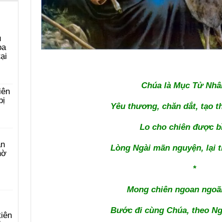
u
ọa
ại
Chúa là Mục Tử Nhâ
iên
bị
Yêu thương, chăn dắt, tạo t
Lo cho chiên được b
àn
Lòng Ngài mãn nguyện, lại 
hờ
*
Mong chiên ngoan ngoãn
Bước đi cùng Chúa, theo N
tiên