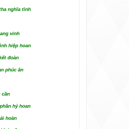
tha nghĩa tình
ang vinh
ình hiệp hoan
kết đoàn
àn phúc ân
 cần
 phần hỷ hoan
ải hoàn