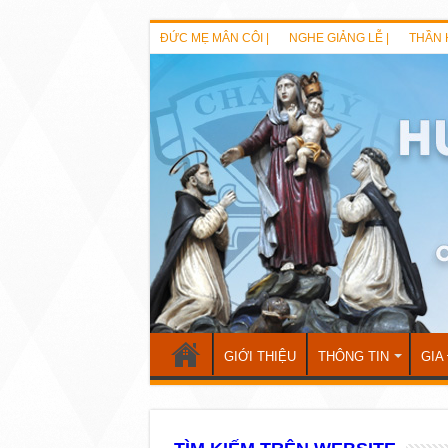
ĐỨC MẸ MÂN CÔI |
NGHE GIẢNG LỄ |
THẦN 
GIỚI THIỆU
THÔNG TIN
GIA