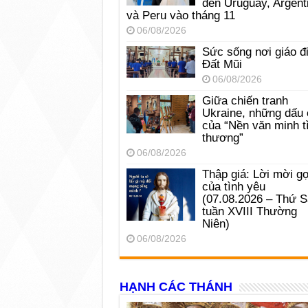
đến Uruguay, Argent
và Peru vào tháng 11
06/08/2026
Sức sống nơi giáo đ
Đất Mũi
06/08/2026
Giữa chiến tranh
Ukraine, những dấu 
của “Nền văn minh t
thương”
06/08/2026
Thập giá: Lời mời gọ
của tình yêu
(07.08.2026 – Thứ 
tuần XVIII Thường
Niên)
06/08/2026
HẠNH CÁC THÁNH