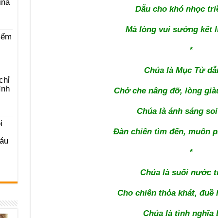
ina
Dẫu cho khó nhọc tri
Mà lòng vui sướng kết l
iểm
*
Chúa là Mục Tử dẫ
chỉ
ình
Chở che nâng đỡ, lòng gi
Chúa là ánh sáng so
i
Đàn chiên tìm đến, muôn 
Sáu
*
Chúa là suối nước t
Cho chiên thỏa khát, đuề
Chúa là tình nghĩa 