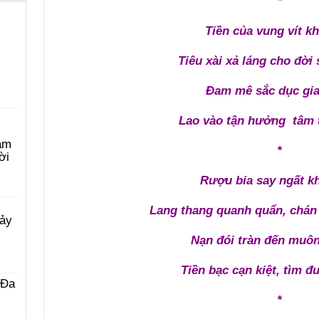
*
Tiền của vung vít k
Tiêu xài xả láng cho đời
Đam mê sắc dục gia
Lao vào tận hưởng tâm 
àm
*
ời
Rượu bia say ngất k
Lang thang quanh quẩn, chá
Bảy
Nạn đói tràn đến muô
Tiền bạc cạn kiệt, tìm đ
 Ða
*