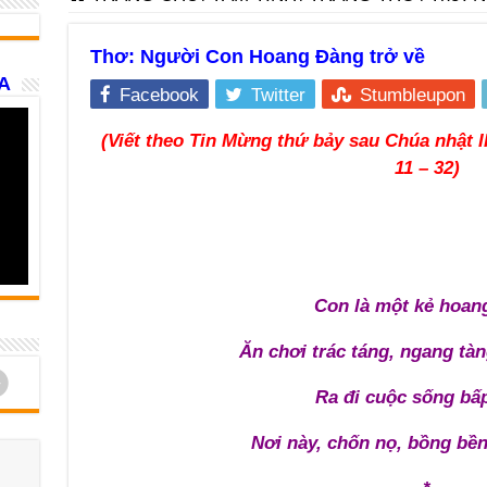
Thơ: Người Con Hoang Đàng trở về
A
Facebook
Twitter
Stumbleupon
(Viết theo Tin Mừng thứ bảy sau Chúa nhật 
11 – 32)
Con là một kẻ hoan
Ăn chơi trác táng, ngang tà
d
Ra đi cuộc sống bấ
Nơi này, chốn nọ, bồng bề