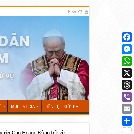
Face
Mess
What
X
Thre
Viber
Ẻ
MULTIMEDIA
LIÊN HỆ – GỬI BÀI
Emai
Shar
gười Con Hoang Đàng trở về