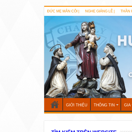
ĐỨC MẸ MÂN CÔI |
NGHE GIẢNG LỄ |
THẦN 
GIỚI THIỆU
THÔNG TIN
GIA