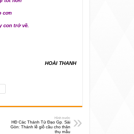
ì tốt hơn
o cơn
 con trở về.
HOÀI THANH
Hình trước
HĐ Các Thánh Tử Đạo Gp. Sài
Gòn: Thánh lễ giỗ cầu cho thân
thụ mẫu