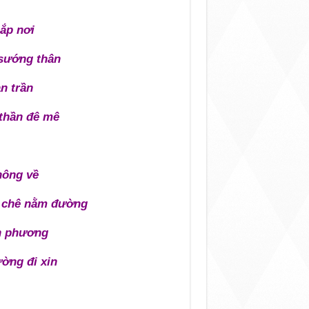
hắp nơi
 sướng thân
n trần
thần đê mê
hông về
n chê nằm đường
n phương
ường đi xin