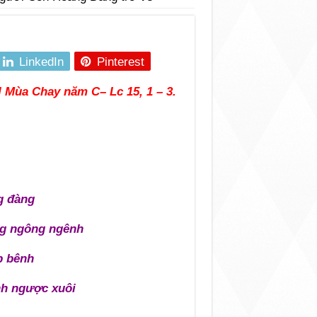
LinkedIn
Pinterest
II Mùa Chay năm C
– Lc 15, 1 – 3.
g đàng
ng ngông ngênh
p bênh
nh ngược xuôi