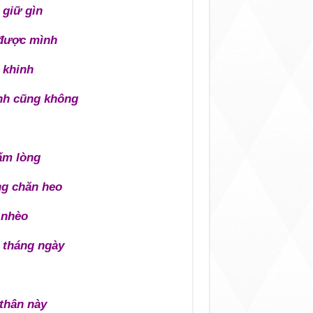
 giữ gìn
n được mình
 khinh
ình cũng không
ấm lòng
ng chăn heo
 nhèo
 tháng ngày
thân này