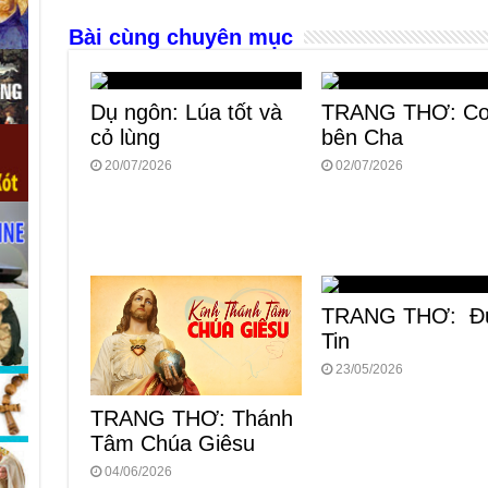
o
g
p
s
Bài cùng chuyên mục
o
er
p
k
Dụ ngôn: Lúa tốt và
TRANG THƠ: Co
cỏ lùng
bên Cha
20/07/2026
02/07/2026
TRANG THƠ: Đ
Tin
23/05/2026
TRANG THƠ: Thánh
Tâm Chúa Giêsu
04/06/2026