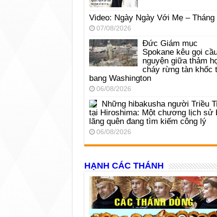
Video: Ngày Ngày Với Mẹ – Tháng
07/08/2026
Đức Giám mục
Spokane kêu gọi cầ
nguyện giữa thảm h
cháy rừng tàn khốc t
bang Washington
06/08/2026
Những hibakusha người Triều T
tại Hiroshima: Một chương lịch sử 
lãng quên đang tìm kiếm công lý
06/08/2026
HẠNH CÁC THÁNH