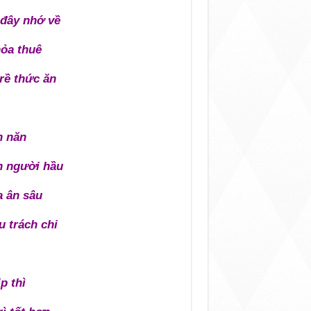
 đây nhớ về
ỏa thuê
trề thức ăn
n năn
ân người hầu
a ân sâu
u trách chi
p thì