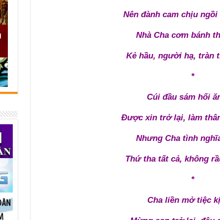
Nên đành cam chịu ngồi
Nhà Cha cơm bánh th
Kẻ hầu, người hạ, tràn 
*
Cúi đầu sám hối ă
Được xin trở lại, làm th
Nhưng Cha tình nghĩ
Thứ tha tất cả, không rầ
*
Cha liền mở tiệc kị