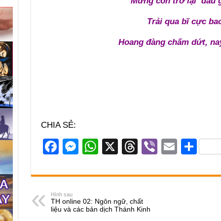
Mừng con trở lại đâu g
Trải qua bĩ cực ba
Hoang đàng chấm dứt, nay
CHIA SẺ:
F
M
W
X
T
Vi
E
S
a
e
h
hr
b
m
h
c
ss
at
e
er
ail
ar
e
e
s
a
e
Hình sau
TH online 02: Ngôn ngữ, chất
b
n
A
d
liệu và các bản dịch Thánh Kinh