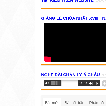
TÌM KIẾM TRÊN WEBSITE
GIẢNG LỄ CHÚA NHẬT XVIII TN
NGHE ĐÀI CHÂN LÝ Á CHÂU
Trình
Vm
00:00
R
P
phát
âm
thanh
Bài mới
Bài nổi bật
Phản hồi