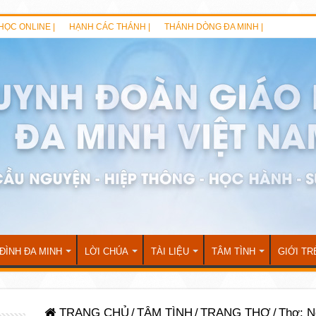
HỌC ONLINE |
HẠNH CÁC THÁNH |
THÁNH DÒNG ĐA MINH |
 ĐÌNH ĐA MINH
LỜI CHÚA
TÀI LIỆU
TÂM TÌNH
GIỚI TR
TRANG CHỦ
/
TÂM TÌNH
/
TRANG THƠ
/
Thơ: N