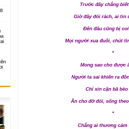
Trước đây chẳng biết
 8
Giờ đây đói rách, ai ti
Đến đâu cũng bị coi
u
ọa
Mọi người xua đuổi, chút t
ại
*
iên
Mong sao cho được 
bị
Người ta sai khiến ra đồ
Chỉ xin cặn bã bèo
Ăn cho đỡ đói, sống theo
*
Chẳng ai thương cảm 