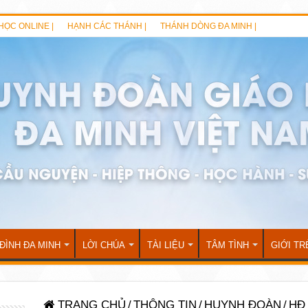
HỌC ONLINE |
HẠNH CÁC THÁNH |
THÁNH DÒNG ĐA MINH |
 ĐÌNH ĐA MINH
LỜI CHÚA
TÀI LIỆU
TÂM TÌNH
GIỚI TR
TRANG CHỦ
/
THÔNG TIN
/
HUYNH ĐOÀN
/
HĐ 