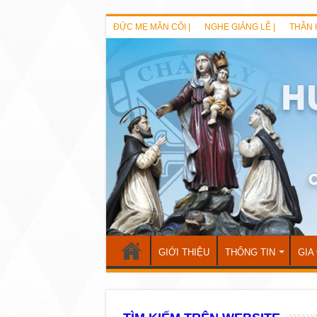
ĐỨC MẸ MÂN CÔI |
NGHE GIẢNG LỄ |
THẦN 
GIỚI THIỆU
THÔNG TIN
GIA