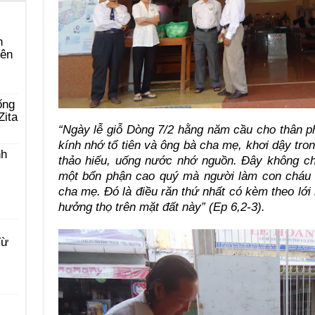
n
yên
ống
Zita
“Ngày lễ giỗ Dòng 7/2 hằng năm cầu cho thân p
kính nhớ tổ tiên và ông bà cha mẹ, khơi dậy tro
nh
thảo hiếu, uống nước nhớ nguồn. Đây không ch
một bổn phận cao quý mà người làm con cháu ph
cha mẹ. Đó là điều răn thứ nhất có kèm theo lớ
hưởng thọ trên mặt đất này” (Ep 6,2-3).
Từ