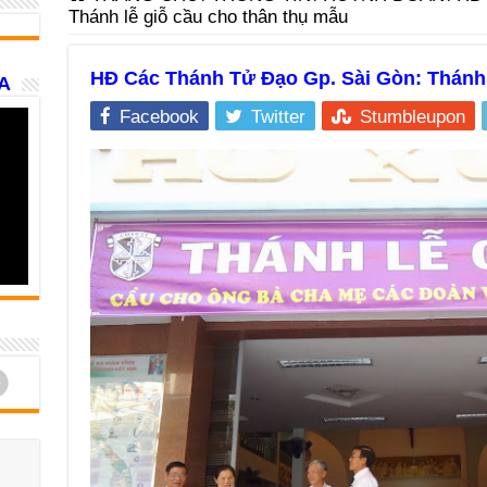
Thánh lễ giỗ cầu cho thân thụ mẫu
HĐ Các Thánh Tử Đạo Gp. Sài Gòn: Thánh 
A
Facebook
Twitter
Stumbleupon
d