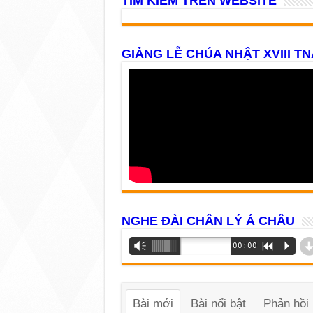
TÌM KIẾM TRÊN WEBSITE
GIẢNG LỄ CHÚA NHẬT XVIII TN
NGHE ĐÀI CHÂN LÝ Á CHÂU
Trình
Vm
00:00
R
P
phát
âm
thanh
Bài mới
Bài nổi bật
Phản hồi