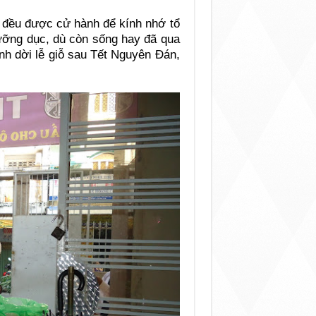
̀u được cử hành để kính nhớ tổ
ưỡng dục, dù còn sống hay đã qua
ynh dời lễ giỗ sau Tết Nguyên Đán,