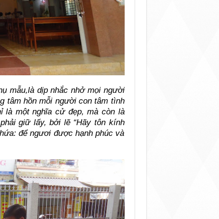
hụ mẫu,là dịp nhắc nhở mọi người
ng tâm hồn mỗi người con tâm tình
ỉ là một nghĩa cử đẹp, mà còn là
ải giữ lấy, bởi lẽ “Hãy tôn kính
i hứa: để ngươi được hạnh phúc và