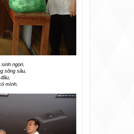
 sinh ngọn,
g sông sâu,
 đâu,
có mình.