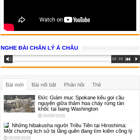
NGHE ĐÀI CHÂN LÝ Á CHÂU
Trình
Vm
00:00
R
P
phát
âm
thanh
Bài mới
Bài nổi bật
Phản hồi
Thẻ
Đức Giám mục Spokane kêu gọi cầu
nguyện giữa thảm họa cháy rừng tàn
khốc tại bang Washington
06/08/2026
Những hibakusha người Triều Tiên tại Hiroshima:
Một chương lịch sử bị lãng quên đang tìm kiếm công lý
06/08/2026