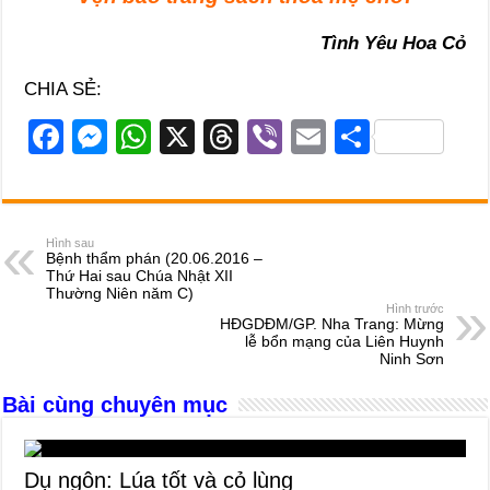
Tình Yêu Hoa Cỏ
CHIA SẺ:
F
M
W
X
T
Vi
E
S
a
e
h
hr
b
m
h
c
ss
at
e
er
ail
ar
e
e
s
a
e
Hình sau
Bệnh thẩm phán (20.06.2016 –
b
n
A
d
Thứ Hai sau Chúa Nhật XII
Thường Niên năm C)
o
g
p
s
Hình trước
HĐGDĐM/GP. Nha Trang: Mừng
o
er
p
lễ bổn mạng của Liên Huynh
Ninh Sơn
k
Bài cùng chuyên mục
Dụ ngôn: Lúa tốt và cỏ lùng