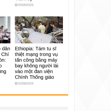
05/08/2026
o dân
Ethiopia: Tám tu sĩ
 Chí
thiệt mạng trong vụ
òn:
tấn công bằng máy
o
bay không người lái
ũng
vào một đan viện
Chính Thống giáo
02/08/2026