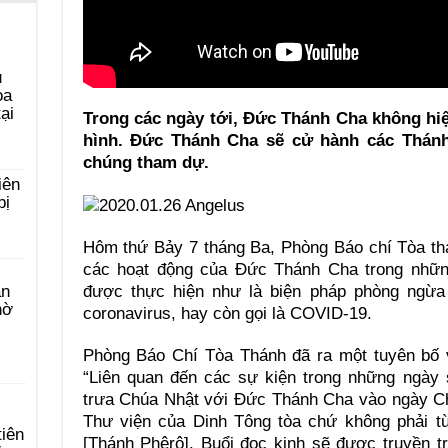
u
ọa
ại
Trong các ngày tới, Đức Thánh Cha không hiệ
hình. Đức Thánh Cha sẽ cử hành các Thánh
chúng tham dự.
iên
bị
Hôm thứ Bảy 7 tháng Ba, Phòng Báo chí Tòa thá
các hoạt động của Đức Thánh Cha trong nhữn
được thực hiện như là biện pháp phòng ngừa 
àn
hờ
coronavirus, hay còn gọi là COVID-19.
Phòng Báo Chí Tòa Thánh đã ra một tuyên bố v
“Liên quan đến các sự kiện trong những ngày s
trưa Chúa Nhật với Đức Thánh Cha vào ngày Ch
Thư viện của Dinh Tông tòa chứ không phải t
tiên
[Thánh Phêrô]. Buổi đọc kinh sẽ được truyền t