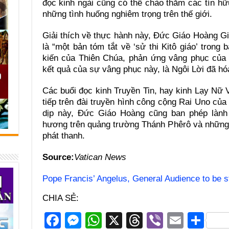
đọc kinh ngài cũng có thể chào thăm các tín h
những tình huống nghiêm trọng trên thế giới.
Giải thích về thực hành này, Đức Giáo Hoàng Gio
là “một bản tóm tắt về ‘sử thi Kitô giáo’ trong
kiến của Thiên Chúa, phản ứng vâng phục của c
kết quả của sự vâng phục này, là Ngôi Lời đã hó
Các buổi đọc kinh Truyền Tin, hay kinh Lạy Nữ
tiếp trên đài truyền hình công cộng Rai Uno của
dịp này, Đức Giáo Hoàng cũng ban phép lành
hương trên quảng trường Thánh Phêrô và những a
phát thanh.
Source:
Vatican News
Pope Francis’ Angelus, General Audience to be 
CHIA SẺ:
F
M
W
X
T
Vi
E
S