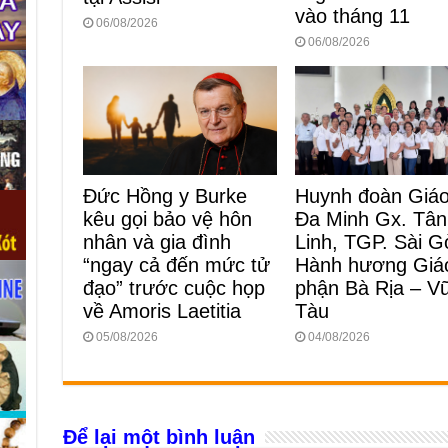
vào tháng 11
06/08/2026
06/08/2026
Huynh đoàn Giá
Đức Hồng y Burke
Đa Minh Gx. Tân
kêu gọi bảo vệ hôn
Linh, TGP. Sài G
nhân và gia đình
Hành hương Giá
“ngay cả đến mức tử
phận Bà Rịa – V
đạo” trước cuộc họp
Tàu
về Amoris Laetitia
04/08/2026
05/08/2026
Để lại một bình luận