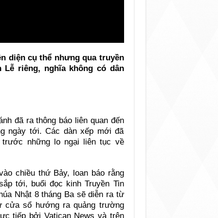
n diện cụ thể nhưng qua truyền
 Lễ riêng, nghĩa không có dân
nh đã ra thông báo liên quan đến
g ngày tới. Các dàn xếp mới đã
trước những lo ngại liên tục về
ào chiều thứ Bảy, loan báo rằng
ắp tới, buổi đọc kinh Truyền Tin
úa Nhật 8 tháng Ba sẽ diễn ra từ
ừ cửa sổ hướng ra quảng trường
rực tiếp bởi Vatican News và trên