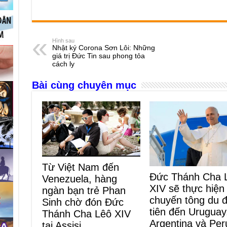
a
e
h
hr
b
m
h
c
ss
at
e
er
ail
ar
e
e
s
a
e
Hình sau
Nhật ký Corona Sơn Lôi: Những
b
n
A
d
giá trị Đức Tin sau phong tỏa
cách ly
o
g
p
s
Bài cùng chuyên mục
o
er
p
k
Từ Việt Nam đến
Đức Thánh Cha 
Venezuela, hàng
XIV sẽ thực hiện
ngàn bạn trẻ Phan
chuyến tông du 
Sinh chờ đón Đức
tiên đến Uruguay
Thánh Cha Lêô XIV
Argentina và Per
tại Assisi