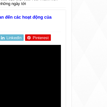
những ngày tới
an đến các hoạt động của
LinkedIn
Pinterest