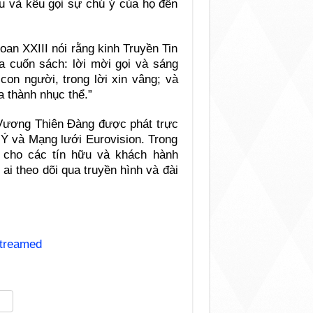
ữu và kêu gọi sự chú ý của họ đến
an XXIII nói rằng kinh Truyền Tin
 ba cuốn sách: lời mời gọi và sáng
on người, trong lời xin vâng; và
a thành nhục thể.”
 Vương Thiên Đàng được phát trực
 Ý và Mạng lưới Eurovision. Trong
 cho các tín hữu và khách hành
i theo dõi qua truyền hình và đài
streamed