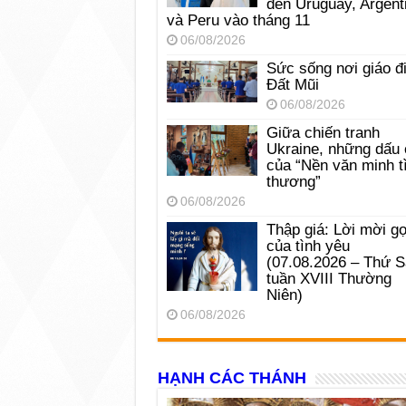
đến Uruguay, Argent
và Peru vào tháng 11
06/08/2026
Sức sống nơi giáo đ
Đất Mũi
06/08/2026
Giữa chiến tranh
Ukraine, những dấu 
của “Nền văn minh t
thương”
06/08/2026
Thập giá: Lời mời gọ
của tình yêu
(07.08.2026 – Thứ 
tuần XVIII Thường
Niên)
06/08/2026
HẠNH CÁC THÁNH