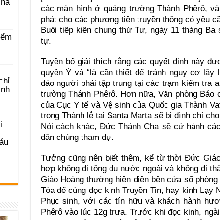
ina
các màn hình ở quảng trường Thánh Phêrô, và
phát cho các phương tiện truyền thông có yêu cầ
Buổi tiếp kiến chung thứ Tư, ngày 11 tháng Ba
iểm
tự.
Tuyên bố giải thích rằng các quyết định này đ
quyền Ý và “là cần thiết để tránh nguy cơ lâ
chỉ
đảo người phải tập trung tại các trạm kiểm tra 
ình
trường Thánh Phêrô. Hơn nữa, Văn phòng Báo ch
của Cục Y tế và Vệ sinh của Quốc gia Thành Va
trong Thánh lễ tại Santa Marta sẽ bị đình chỉ c
i
Nói cách khác, Đức Thánh Cha sẽ cử hành các 
dân chúng tham dự.
Sáu
Tưởng cũng nên biết thêm, kể từ thời Đức Giáo
hợp không đi tông du nước ngoài và không đi thă
Giáo Hoàng thường hiện diện bên cửa sổ phòng 
Tòa để cùng đọc kinh Truyền Tin, hay kinh Lạy
Phục sinh, với các tín hữu và khách hành hươ
Phêrô vào lúc 12g trưa. Trước khi đọc kinh, ngà