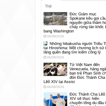
Thẻ
Đức Giám mục
Spokane kêu gọi cầ
nguyện giữa thảm h
cháy rừng tàn khốc t
bang Washington
06/08/2026
Những hibakusha người Triều T
tại Hiroshima: Một chương lịch sử 
lãng quên đang tìm kiếm công lý
06/08/2026
Từ Việt Nam đến
Venezuela, hàng ng
bạn trẻ Phan Sinh c
đón Đức Thánh Cha
Lêô XIV tại Assisi
06/08/2026
Đức Thánh Cha Lêô
XIV sẽ thực hiện
chuyến tông du đầu 