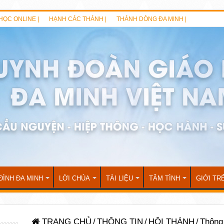
HỌC ONLINE |
HẠNH CÁC THÁNH |
THÁNH DÒNG ĐA MINH |
ĐÌNH ĐA MINH
LỜI CHÚA
TÀI LIỆU
TÂM TÌNH
GIỚI TR
TRANG CHỦ
/
THÔNG TIN
/
HỘI THÁNH
/
Thông 