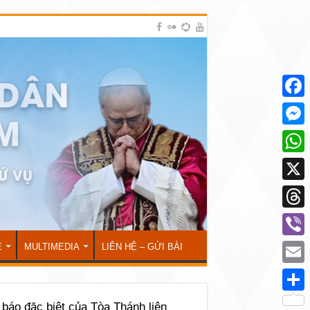
Face
Mess
What
X
Thre
Viber
Ẻ
MULTIMEDIA
LIÊN HỆ – GỬI BÀI
Emai
Shar
báo đặc biệt của Tòa Thánh liên