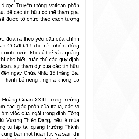
 được Truyền thông Vatican phân
u, để các tín hữu có thể tham gia.
 sẽ được tổ chức theo cách tương
ược đưa ra theo yêu cầu của chính
y lan COVID-19 khi một nhóm đông
an ninh trước khi có thể vào quảng
í cho biết, tuân thủ các quy định
tican, sự tham dự của các tín hữu
ho đến ngày Chúa Nhật 15 tháng Ba.
Thánh Lễ riêng”, nghĩa không có
 Hoàng Gioan XXIII, trong trường
m các giáo phận của Italia, các vị
làm việc của ngài trong dinh Tông
 Nữ Vương Thiên Đàng, nếu là mùa
ng tụ tập tại quảng trường Thánh
i cũng ban một huấn từ, và sau khi