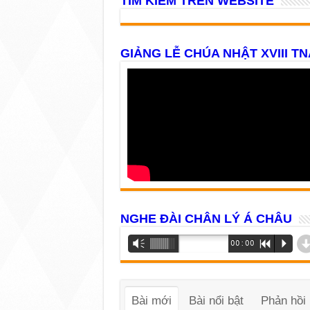
TÌM KIẾM TRÊN WEBSITE
GIẢNG LỄ CHÚA NHẬT XVIII TN
NGHE ĐÀI CHÂN LÝ Á CHÂU
Trình
Vm
00:00
R
P
phát
âm
thanh
Bài mới
Bài nổi bật
Phản hồi