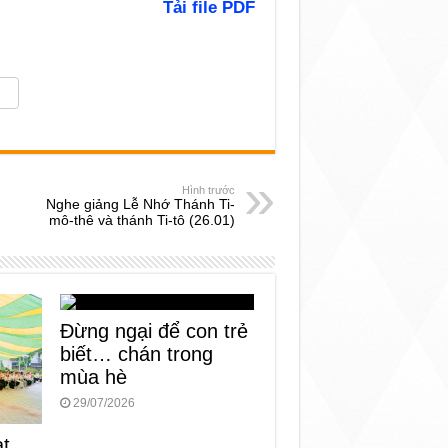
Tải file PDF
Hình trước
Nghe giảng Lễ Nhớ Thánh Ti-
mô-thê và thánh Ti-tô (26.01)
Đừng ngại để con trẻ
biết… chán trong
mùa hè
29/07/2026
ạt