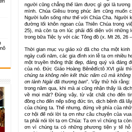
ên
người cũng chẳng thể làm được gì gọi là tương 
mình. Chúa Giêsu trong phúc âm cũng muốn ch
Người luôn sống như thế với Chúa Cha. Người k
đường lối khôn ngoan của Thiên Chúa trong vi
25), mà còn tạ ơn lúc phải đối diện với những
trong bữa Tiệc ly với các Tông đồ (x. Mt 26, 26 –
n
-nô
Thời gian mục vụ giáo xứ đã cho cha một kinh
ngày cuối năm, các gia đình xin lễ tạ ơn nhiều 
một truyền thống thật đẹp, đáng quý và đáng 
của nó. Đức Giáo Hoàng Bênêđíctô XVI giải thí
chúng ta không nên kết thúc năm cũ mà không 
ơn lành Ngài đã thương ban
”. Vậy thử hỏi rằng:
trong năm qua, khi mà ai cũng nhận thấy là dịch
về mọi mặt? Đúng vậy, từ vật chất cho đến ti
đồng cho đến nếp sống đức tin, dịch bệnh đã lấy
của chúng ta. Thế nhưng, đứng về phía của nh
cơ hội để nói lời tạ ơn như câu chuyện của vua K
ta phải nói lời tạ ơn Chúa: Tạ ơn vì chúng ta cò
ơn vì chúng ta có những phương tiện y tế hỗ 