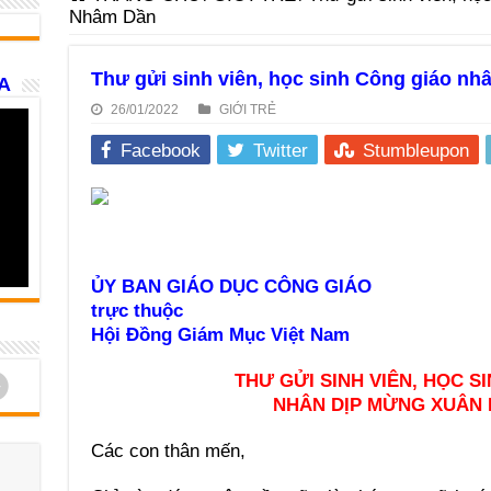
Nhâm Dần
Thư gửi sinh viên, học sinh Công giáo n
A
26/01/2022
GIỚI TRẺ
Facebook
Twitter
Stumbleupon
ỦY BAN GIÁO DỤC CÔNG GIÁO
trực thuộc
Hội Đồng Giám Mục Việt Nam
d
THƯ GỬI SINH VIÊN, HỌC S
NHÂN DỊP MỪNG XUÂN
Các con thân mến,