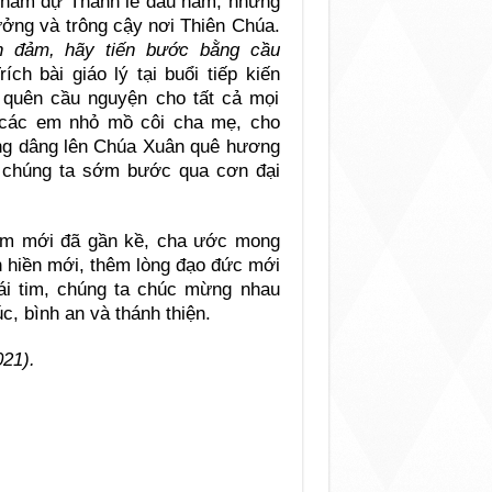
 tham dự Thánh lễ đầu năm, nhưng
ưởng và trông cậy nơi Thiên Chúa.
 đảm, hãy tiến bước bằng cầu
Trích bài giáo lý tại buổi tiếp kiến
 quên cầu nguyện cho tất cả mọi
o các em nhỏ mồ côi cha mẹ, cho
ùng dâng lên Chúa Xuân quê hương
t chúng ta sớm bước qua cơn đại
ăm mới đã gần kề, cha ước mong
n hiền mới, thêm lòng đạo đức mới
ái tim
, chúng ta
chúc mừng
nhau
úc
, bình an
và thánh thiện.
21).