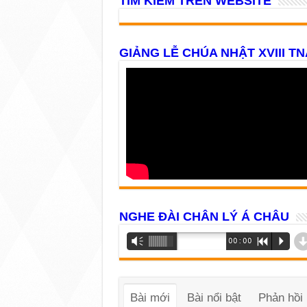
TÌM KIẾM TRÊN WEBSITE
GIẢNG LỄ CHÚA NHẬT XVIII TN
NGHE ĐÀI CHÂN LÝ Á CHÂU
Trình
Vm
00:00
R
P
phát
âm
thanh
Bài mới
Bài nổi bật
Phản hồi