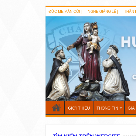
ĐỨC MẸ MÂN CÔI |
NGHE GIẢNG LỄ |
THẦN 
GIỚI THIỆU
THÔNG TIN
GIA