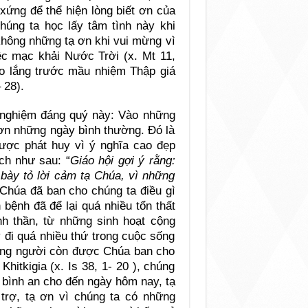
xứng để thể hiện lòng biết ơn của
úng ta học lấy tâm tình này khi
hông những tạ ơn khi vui mừng vì
ệc mạc khải Nước Trời (x. Mt 11,
 lo lắng trước mầu nhiệm Thập giá
 28).
 nghiệm đáng quý này: Vào những
hơn những ngày bình thường. Đó là
được phát huy vì ý nghĩa cao đẹp
ch như sau: “
Giáo hội gợi ý rằng:
bày tỏ lời cảm tạ Chúa, vì những
 Chúa đã ban cho chúng ta điều gì
 bệnh đã để lại quá nhiều tổn thất
nh thần, từ những sinh hoạt cộng
 đi quá nhiều thứ trong cuộc sống
ững người còn được Chúa ban cho
hitkigia (x. Is 38, 1- 20 ), chúng
n bình an cho đến ngày hôm nay, tạ
trợ, tạ ơn vì chúng ta có những