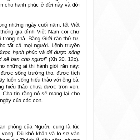
ảm cho hạnh phúc ở đời này và đời
ong những ngày cuối năm, tết Việt
 thống gia đình Việt Nam coi chữ
trong nhà. Bằng Giới răn thứ tư,
ho tất cả mọi người. Lệnh truyền
được hạnh phúc và để được sống
i sẽ ban cho ngươi
” (Xh 20, 12b).
o những ai thi hành giới răn này:
, được sống trường thọ, được tích
hãy luôn sống hiếu thảo với ông bà,
ng hiếu thảo chưa được trọn vẹn,
y. Cha tin rằng nó sẽ mang lại cho
 ngày của các con.
an phòng của Người, cũng là lúc
 vọng. Dù khó khăn và lo sợ vẫn