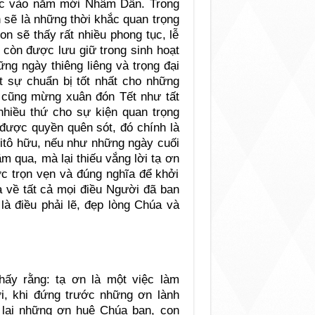
ớc vào năm mới Nhâm Dần. Trong
 sẽ là những thời khắc quan trọng
n sẽ thấy rất nhiều phong tục, lễ
ẫn còn được lưu giữ trong sinh hoạt
ng ngày thiêng liêng và trọng đại
t sự chuẩn bị tốt nhất cho những
 cũng mừng xuân đón Tết như tất
nhiều thứ cho sự kiện quan trọng
 được quyền quên sót, đó chính là
Kitô hữu, nếu như những ngày cuối
m qua, mà lại thiếu vắng lời tạ ơn
ợc trọn vẹn và đúng nghĩa để khởi
 về tất cả mọi điều Người đã ban
là điều phải lẽ, đẹp lòng Chúa và
hấy rằng: tạ ơn là một việc làm
, khi đứng trước những ơn lành
n lại những ơn huệ Chúa ban, con