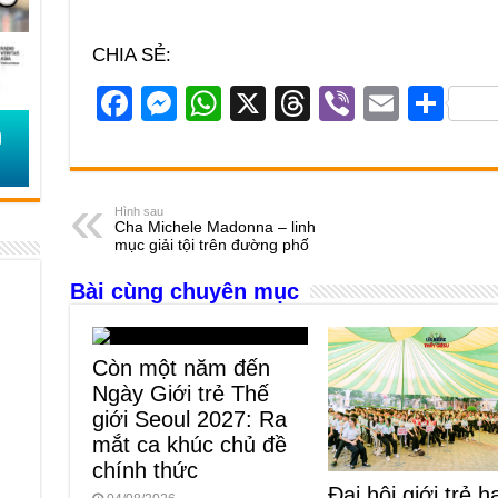
CHIA SẺ:
F
M
W
X
T
Vi
E
S
a
e
h
hr
b
m
h
c
ss
at
e
er
ail
ar
e
e
s
a
e
Hình sau
Cha Michele Madonna – linh
b
n
A
d
mục giải tội trên đường phố
o
g
p
s
Bài cùng chuyên mục
o
er
p
k
Còn một năm đến
Ngày Giới trẻ Thế
giới Seoul 2027: Ra
mắt ca khúc chủ đề
chính thức
Đại hội giới trẻ h