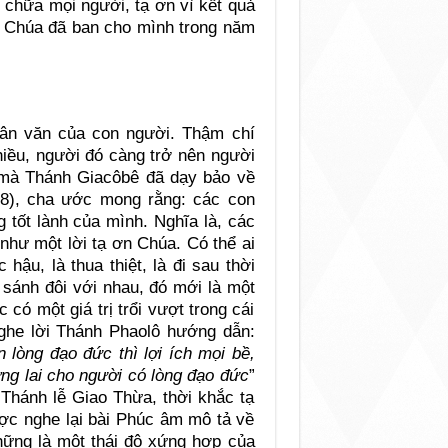
 chữa mọi người, tạ ơn vì kết quả
ều Chúa đã ban cho mình trong năm
hân văn của con người. Thậm chí
nhiều, người đó càng trở nên người
o mà Thánh Giacôbê đã dạy bảo về
18), cha ước mong rằng: các con
 tốt lành của mình. Nghĩa là, các
như một lời tạ ơn Chúa. Có thể ai
hậu, là thua thiệt, là đi sau thời
 sánh đôi với nhau, đó mới là một
có một giá trị trổi vượt trong cái
nghe lời Thánh Phaolô hướng dẫn:
n lòng đạo đức thì lợi ích mọi bề,
ng lai cho người có lòng đạo đức
”
 Thánh lễ Giao Thừa, thời khắc tạ
ợc nghe lại bài Phúc âm mô tả về
ững là một thái độ xứng hợp của