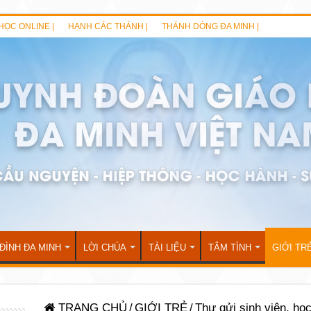
HỌC ONLINE |
HẠNH CÁC THÁNH |
THÁNH DÒNG ĐA MINH |
 ĐÌNH ĐA MINH
LỜI CHÚA
TÀI LIỆU
TÂM TÌNH
GIỚI TR
TRANG CHỦ
/
GIỚI TRẺ
/
Thư gửi sinh viên, họ