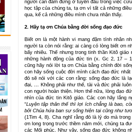
người can đảm đứng ở tuyến đầu trong việc cứu
học tập của chúng ta, tạ ơn vì tất cả những đi
qua, kể cả những điều mình chưa nhận thấy.
2. Hãy tạ ơn Chúa bằng đời sống đạo đức
Biết ơn là một hành vi mang đậm tính nhân n
người ta còn nói rằng: ai càng có lòng biết ơn 
bấy nhiêu. Thế nhưng trong tinh thần Kitô giá
những hành động của đức tin (x. Gc 2, 17 – 
cũng hãy nói lời tạ ơn Chúa bằng chính đời sống
con hãy sống cuộc đời mình cách đạo đức nhất 
đó sẽ nói với các con rằng: sống đạo đức là lạc 
đại, … Không phải như thế, tài và đức phải luôn
con người hoàn thiện. Hơn thế nữa, lòng đạo đức 
nhìn của đức tin Kitô giáo. Các con hãy lắng 
“
Luyện tập thân thể thì lợi ích chẳng là bao, cò
bởi Chúa hứa ban sự sống hiện tại cũng như tươ
(1Tim 4, 8). Cha nghĩ rằng đó là lý do mà trong
ơn long trọng trước thềm năm mới, chúng ta đư
các Mối phúc. Như vậy, sống đạo đức không nh