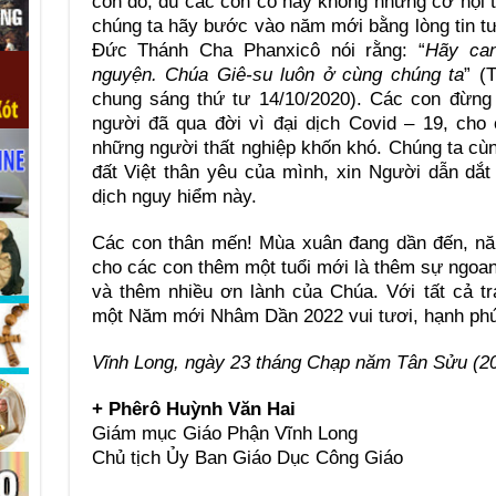
còn đó, dù các con có hay không những cơ hội
chúng ta hãy bước vào năm mới bằng lòng tin t
Đức Thánh Cha Phanxicô nói rằng: “
Hãy can
nguyện. Chúa Giê-su luôn ở cùng chúng ta
” (
chung sáng thứ tư 14/10/2020). Các con đừng
người đã qua đời vì đại dịch Covid – 19, ch
những người thất nghiệp khốn khó. Chúng ta c
đất Việt thân yêu của mình, xin Người dẫn dắ
dịch nguy hiểm này.
Các con thân mến! Mùa xuân đang dần đến, n
cho các con thêm một tuổi mới là thêm sự ngoa
và thêm nhiều ơn lành của Chúa. V
ới tất cả tr
một
Năm mới
Nhâm Dần 2022
vui
tươi
, hạnh ph
Vĩnh Long, ngày 23 tháng Chạp năm Tân Sửu (20
+ Phêrô Huỳnh Văn Hai
Giám mục Giáo Phận Vĩnh Long
Chủ tịch Ủy Ban Giáo Dục Công Giáo