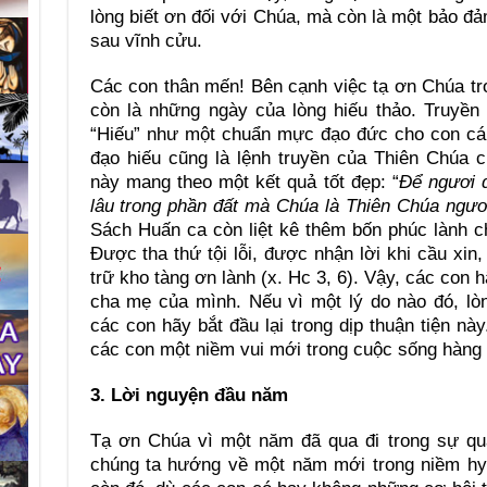
lòng biết ơn đối với Chúa, mà còn là một bảo đ
sau vĩnh cửu.
Các con thân mến! Bên cạnh việc tạ ơn Chúa tr
còn là những ngày của lòng hiếu thảo. Truyền
“Hiếu” như một chuẩn mực đạo đức cho con cái 
đạo hiếu cũng là lệnh truyền của Thiên Chúa c
này mang theo một kết quả tốt đẹp: “
Để ngươi 
lâu trong phần đất mà Chúa là Thiên Chúa ngươ
Sách Huấn ca còn liệt kê thêm bốn phúc lành ch
Được tha thứ tội lỗi, được nhận lời khi cầu xin
trữ kho tàng ơn lành (x. Hc 3, 6). Vậy, các con 
cha mẹ của mình. Nếu vì một lý do nào đó, lò
các con hãy bắt đầu lại trong dịp thuận tiện nà
các con một niềm vui mới trong cuộc sống hàng
3. Lời nguyện đầu năm
Tạ ơn Chúa vì một năm đã qua đi trong sự qu
chúng ta hướng về một năm mới trong niềm hy