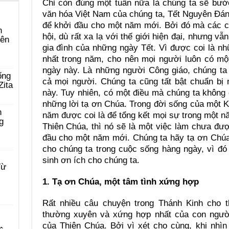
Chỉ còn đúng một tuần nữa là chúng ta sẽ bư
văn hóa Việt Nam của chúng ta, Tết Nguyên Đán
để khởi đầu cho một năm mới. Bởi đó mà các co
n
hội, dù rất xa lạ với thế giới hiện đại, nhưng v
yên
gia đình của những ngày Tết. Vì được coi là nhữ
nhất trong năm, cho nên mọi người luôn có mộ
ngày này. Là những người Công giáo, chúng ta
ống
cả mọi người. Chúng ta cũng tất bật chuẩn bị 
Zita
này. Tuy nhiên, có một điều mà chúng ta không
những lời tạ ơn Chúa. Trong đời sống của một 
n
năm được coi là để tổng kết mọi sự trong một nă
g
Thiên Chúa, thì nó sẽ là một việc làm chưa đư
đầu cho một năm mới. Chúng ta hãy tạ ơn Chúa
cho chúng ta trong cuộc sống hàng ngày, vì đó 
sinh ơn ích cho chúng ta.
Từ
1. Tạ ơn Chúa, một tâm tình xứng hợp
Rất nhiều câu chuyện trong Thánh Kinh cho t
thường xuyên và xứng hợp nhất của con người
của Thiên Chúa. Bởi vì xét cho cùng, khi nhì