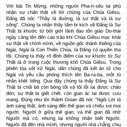
Với bài Tin Mừng, những người Pha-ri-sêu lại phủ
nhận sự chân thật về lời chứng của Chúa Giêsu,
Đấng đã nói: “Thầy là đường, là sự thật và là sự
sống”. Chúng ta nhận thấy tấm bi kịch về Đấng là Sự
Thật bị khước từ bởi giới lãnh đạo tôn giáo Do-thái
ngày càng lên đến cao trào khi Chúa Giêsu mạc khải
sự thật về chính mình, về nguồn gốc thánh thiêng của
Ngài, Ngài là Con Thiên Chúa, là Đấng có quyền tha
tội. Chúng ta thấy rõ đỉnh điểm của sự khước từ Sự
Thật là ở trong cuộc thương khó Chúa Giêsu. Trong
phiên tòa xét xử Ngài, dân chúng đã kết án tử cho
Ngài và yêu cầu phóng thích tên Ba-ra-ba, một tù
nhân khét tiếng. Qua đây chúng ta thấy Đấng là Sự
Thật bị chối bỏ còn bóng tối và tội lỗi lại được chào
đón; sự thật bị giết chết, còn gian ác lại được cưu
mang. Đúng như lời thánh Gioan đã nói: “Ngôi Lời là
ánh sáng thật, ánh sáng đến thế gian và chiếu soi mọi
người. Người ở giữa thế gian, và thế gian đã nhờ
Người mà có, nhưng lại không nhận biết Người.
Người đã đến nhà mình, nhưng người nhà chẳng chịu