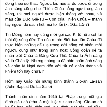
động theo sự thật. Ngược lại, nếu ai đó bước đi trong
ánh sáng cũng như Thiên Chúa hằng ngự trong ánh
sáng, thì mọi người được hiệp thông với nhau, và
máu của Đức Giê-su – Con của Thiên Chúa – thanh
tẩy người đó sạch hết mọi tội lỗi (x. 1Ga.1,5-7)
Tin Mừng hôm nay cũng mời gọi các Ki-tô hữu xét lại
thái độ sống đức Tin của mình: Biết bao lần Chúa đã
thực hiện những dấu lạ trong đời sống cá nhân mỗi
người, cũng như trong sinh hoạt Cộng đoàn để ta
nhận biết Chúa là Đấng Cứu Thế; Chúa là Ánh sáng
và là Chân lý. Nhưng chúng ta đã nhìn nhận ánh sáng
và chân lý Ngài đem đến với tất cả chân thành và
khiêm tốn hay chưa ?
Hôm nay Giáo hội mừng kính thánh Gio-an La-san
(John Baptist De La Salle)
Thánh nhân sinh năm 1615 tại Pháp trong một gia
đình giàu có (cha là một luật sư cao cấp). Gio-an có