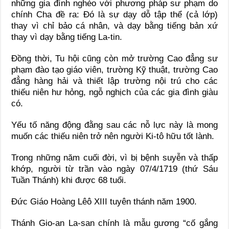
những gia đình nghèo với phương pháp sư phạm do
chính Cha đề ra: Đó là sự dạy dỗ tập thể (cả lớp)
thay vì chỉ bảo cá nhân, và dạy bằng tiếng bản xứ
thay vì dạy bằng tiếng La-tin.
Ðồng thời, Tu hội cũng còn mở trường Cao đẳng sư
phạm đào tạo giáo viên, trường Kỹ thuật, trường Cao
đẳng hàng hải và thiết lập trường nội trú cho các
thiếu niên hư hỏng, ngỗ nghịch của các gia đình giàu
có.
Yếu tố năng động đằng sau các nỗ lực này là mong
muốn các thiếu niên trở nên người Ki-tô hữu tốt lành.
Trong những năm cuối đời, vì bị bệnh suyễn và thấp
khớp, người từ trần vào ngày 07/4/1719 (thứ Sáu
Tuần Thánh) khi được 68 tuổi.
Ðức Giáo Hoàng Lêô XIII tuyên thánh năm 1900.
Thánh Gio-an La-san chính là mẫu gương “cố gắng