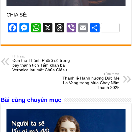
CHIA SẺ:
F
M
W
X
T
Vi
E
S
a
e
h
hr
b
m
h
c
ss
at
e
er
ail
ar
e
e
s
a
e
Hình sau
Đền thờ Thánh Phêrô sẽ trưng
b
n
A
d
bày thánh tích Tấm khăn bà
Veronica lau mặt Chúa Giêsu
o
g
p
s
Hình trước
Thánh lễ Hành hương Đức Mẹ
o
er
p
La Vang trong Mùa Chay Năm
Thánh 2025
k
Bài cùng chuyên mục