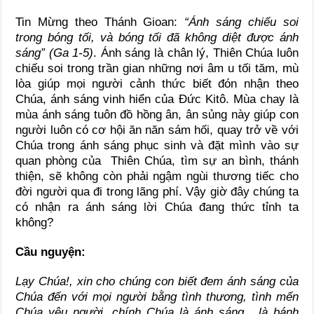
Tin Mừng theo Thánh Gioan:
“Ánh sáng chiếu soi
trong bóng tối, và bóng tối đã không diệt được ánh
sáng” (Ga 1-5)
. Ánh sáng là chân lý, Thiên Chúa luôn
chiếu soi trong trần gian những nơi âm u tối tăm, mù
lòa giúp mọi người cảnh thức biết đón nhận theo
Chúa, ánh sáng vinh hiển của Đức Kitô. Mùa chay là
mùa ánh sáng tuôn đồ hồng ân, ân sủng này giúp con
người luôn có cơ hội ăn năn sám hối, quay trở về với
Chúa trong ánh sáng phục sinh và đặt mình vào sự
quan phòng của Thiên Chúa, tìm sự an bình, thánh
thiện, sẽ không còn phải ngậm ngùi thương tiếc cho
đời người qua đi trong lãng phí. Vậy giờ đây chúng ta
có nhận ra ánh sáng lời Chúa đang thức tỉnh ta
không?
Cầu nguyện:
Lạy Chúa!, xin cho chúng con biết đem ánh sáng của
Chúa đến với mọi người bằng tình thương, tình mến
Chúa yêu người, chính Chúa là ánh sáng , là bánh