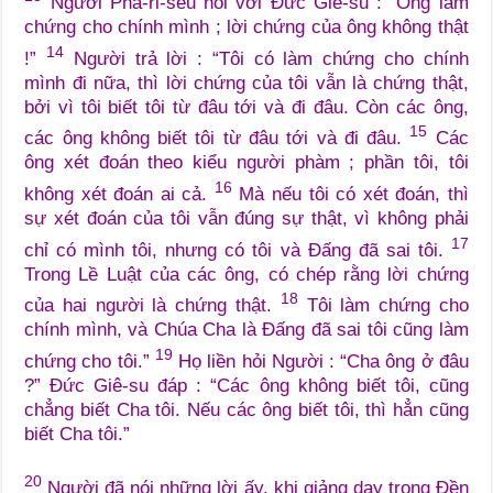
Người Pha-ri-sêu nói với Đức Giê-su : “Ông làm
chứng cho chính mình ; lời chứng của ông không thật
14
!”
Người trả lời : “Tôi có làm chứng cho chính
mình đi nữa, thì lời chứng của tôi vẫn là chứng thật,
bởi vì tôi biết tôi từ đâu tới và đi đâu. Còn các ông,
15
các ông không biết tôi từ đâu tới và đi đâu.
Các
ông xét đoán theo kiểu người phàm ; phần tôi, tôi
16
không xét đoán ai cả.
Mà nếu tôi có xét đoán, thì
sự xét đoán của tôi vẫn đúng sự thật, vì không phải
17
chỉ có mình tôi, nhưng có tôi và Đấng đã sai tôi.
Trong Lề Luật của các ông, có chép rằng lời chứng
18
của hai người là chứng thật.
Tôi làm chứng cho
chính mình, và Chúa Cha là Đấng đã sai tôi cũng làm
19
chứng cho tôi.”
Họ liền hỏi Người : “Cha ông ở đâu
?” Đức Giê-su đáp : “Các ông không biết tôi, cũng
chẳng biết Cha tôi. Nếu các ông biết tôi, thì hẳn cũng
biết Cha tôi.”
20
Người đã nói những lời ấy, khi giảng dạy trong Đền