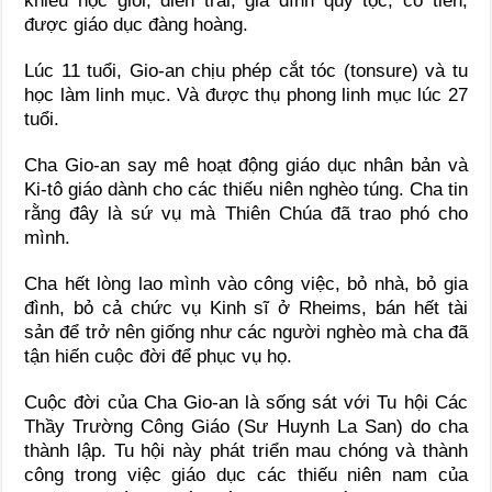
khiếu học giỏi, điển trai, gia đình quý tộc, có tiền,
được giáo dục đàng hoàng.
Lúc 11 tuổi, Gio-an chịu phép cắt tóc (tonsure) và tu
học làm linh mục. Và được thụ phong linh mục lúc 27
tuổi.
Cha Gio-an say mê hoạt động giáo dục nhân bản và
Ki-tô giáo dành cho các thiếu niên nghèo túng. Cha tin
rằng đây là sứ vụ mà Thiên Chúa đã trao phó cho
mình.
Cha hết lòng lao mình vào công việc, bỏ nhà, bỏ gia
đình, bỏ cả chức vụ Kinh sĩ ở Rheims, bán hết tài
sản để trở nên giống như các người nghèo mà cha đã
tận hiến cuộc đời để phục vụ họ.
Cuộc đời của Cha Gio-an là sống sát với Tu hội Các
Thầy Trường Công Giáo (Sư Huynh La San) do cha
thành lập. Tu hội này phát triển mau chóng và thành
công trong việc giáo dục các thiếu niên nam của