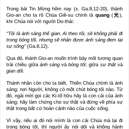
Trong bài Tin Mừng hôm nay (x. Ga.8,12-20), thánh
Gio-an cho ta rõ Chúa Giê-su chính là
quang
(
光
),
khi Chúa nói với người Do-thái:
“Tôi là ánh sáng thế gian. Ai theo tôi, sẽ không phải đi
trong bóng tối, nhưng sẽ nhận được ánh sáng đem lại
sự sống”
(Ga.8,12).
Qua đó, thánh Gio-an muốn trình bày mối tương quan
trái chiều giữa
ánh sáng
và
bóng tối
; giữa
sự thật
và
gian dối
.
Thánh nhân còn cho ta biết, Thiên Chúa chính là ánh
sáng; nơi Người, không có một chút bóng tối nào. Từ
đó, ngài mời gọi các Ki-tô hữu hãy là con cái của ánh
sáng; hãy làm chứng cho sự thật và đứng về phía sự
thật trong bất cứ hoàn cảnh nào của cuộc sống.
Vì vậy, nếu ai đó nói mình là con cái Chúa mà lại đi
trong bóng tối, thì người ấy nói dối và không hành