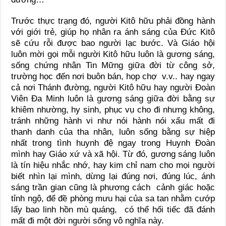
Trước thực trạng đó, người Kitô hữu phải đồng hành
với giới trẻ, giúp họ nhân ra ánh sáng của Đức Kitô
sẽ cứu rỗi được bao người lạc bước. Và Giáo hội
luôn mời gọi mỗi người Kitô hữu luôn là gương sáng,
sống chứng nhân Tin Mững giữa đời từ công sở,
trường học đến nơi buôn bán, họp chợ v.v.. hay ngay
cả nơi Thánh đường, người Kitô hữu hay người Đoàn
Viên Đa Minh luôn là gương sáng giữa đời bằng sự
khiêm nhường, hy sinh, phục vụ cho đi nhưng không,
tránh những hành vi như nói hành nói xấu mất đi
thanh danh của tha nhân, luôn sống bằng sự hiệp
nhất trong tình huynh đệ ngay trong Huynh Đoàn
mình hay Giáo xứ và xã hội. Từ đó, gương sáng luôn
là tín hiệu nhắc nhớ, hay kim chỉ nam cho mọi người
biết nhìn lại mình, dừng lại đúng nơi, đúng lúc, ánh
sáng trần gian cũng là phương cách cảnh giác hoặc
tỉnh ngộ, để đề phòng mưu hại của sa tan nhằm cướp
lấy bao linh hồn mù quáng, có thể hối tiếc đã đánh
mất đi một đời người sống vô nghĩa này.