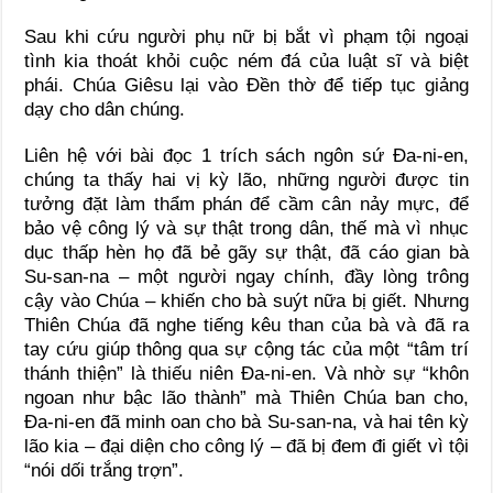
Sau khi cứu người phụ nữ bị bắt vì phạm tội ngoại
tình kia thoát khỏi cuộc ném đá của luật sĩ và biệt
phái. Chúa Giêsu lại vào Đền thờ để tiếp tục giảng
dạy cho dân chúng.
Liên hệ với bài đọc 1 trích sách ngôn sứ Đa-ni-en,
chúng ta thấy hai vị kỳ lão, những người được tin
tưởng đặt làm thẩm phán để cầm cân nảy mực, để
bảo vệ công lý và sự thật trong dân, thế mà vì nhục
dục thấp hèn họ đã bẻ gãy sự thật, đã cáo gian bà
Su-san-na – một người ngay chính, đầy lòng trông
cậy vào Chúa – khiến cho bà suýt nữa bị giết. Nhưng
Thiên Chúa đã nghe tiếng kêu than của bà và đã ra
tay cứu giúp thông qua sự cộng tác của một “tâm trí
thánh thiện” là thiếu niên Đa-ni-en. Và nhờ sự “khôn
ngoan như bậc lão thành” mà Thiên Chúa ban cho,
Đa-ni-en đã minh oan cho bà Su-san-na, và hai tên kỳ
lão kia – đại diện cho công lý – đã bị đem đi giết vì tội
“nói dối trắng trợn”.