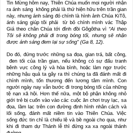
Tin Mừng hôm nay, Thiên Chúa muốn mọi người nhận
ra ánh sáng không phải là thứ hiện hữu trên trần gian
này, nhưng ánh sáng đó chính là hình ảnh Chúa KiTô,
ánh sáng giúp tôi phải từ bỏ chính mình vác Thập
Giá theo chân Chúa tới đỉnh đồi Gôgôtha vì
“Ai theo
Tôi sẽ không phải đi trong bóng tối, nhưng sẽ nhận
được ánh sáng đem lại sự sống” (Ga 8, 12).
Do đó, đứng trước những sa đọa, gian trá, bất công,
đen tối của trần gian, nếu không có sự đấu tranh
bênh vực công lý và hòa bình, hoặc làm ngơ trước
những hậu quả ta gây ra thì chúng ta đã đánh mất đi
chính mình, tổn thương đến lương tâm mình. Con
người ngày nay vẫn bước đi trong bóng tối của những
tệ nạn xã hội. Hơn thế nữa, một bộ phận không nhỏ
giới trẻ bị cuốn vào vào các cuộc ăn chơi trụy lạc, sa
đọa, lầm lạc trên con đường định hình nhân cách và
lối sống, đánh mất niềm tin vào Thiên Chúa. Việc
sống đức tin chỉ là chiếu lệ và bề ngoài cho qua, như
khi đi tham dự Thánh lễ thì đứng xa xa ngoài thánh
đường…