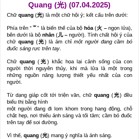
Quang (光) (07.04.2025)
Chữ
quang
(
光
) là một chữ hội ý; kết cấu trên dưới:
Phía trên “
⺌
” là biến thể của bộ
hỏa
(
火 –
ngọn lửa),
bên dưới là bộ
nhân
(
儿 –
người). Tính chất hội ý của
chữ
quang
(
光
) là ám chỉ
một người đang cầm bó
đuốc sáng rực trên tay
.
Chữ
quang
(
光
) khắc họa lại cảnh sống của con
người thời nguyên thủy, khi mà lửa là một trong
những nguồn năng lượng thiết yếu nhất của con
người.
Từ dạng giáp cốt tới triện văn, chữ
quang
(
光
) đều
biểu thị bằng hình
một người đang đi lom khom trong hang động, chỗ
chật hẹp, nơi thiếu ánh sáng và tối tăm; cầm bó đuốc
trên tay để soi đường.
Vì thế,
quang
(
光
) mang ý nghĩa là ánh sáng.