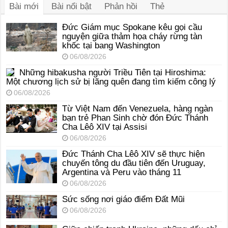
Bài mới
Bài nổi bật
Phản hồi
Thẻ
Đức Giám mục Spokane kêu gọi cầu
nguyện giữa thảm họa cháy rừng tàn
khốc tại bang Washington
06/08/2026
Những hibakusha người Triều Tiên tại Hiroshima:
Một chương lịch sử bị lãng quên đang tìm kiếm công lý
06/08/2026
Từ Việt Nam đến Venezuela, hàng ngàn
bạn trẻ Phan Sinh chờ đón Đức Thánh
Cha Lêô XIV tại Assisi
06/08/2026
Đức Thánh Cha Lêô XIV sẽ thực hiện
chuyến tông du đầu tiên đến Uruguay,
Argentina và Peru vào tháng 11
06/08/2026
Sức sống nơi giáo điểm Đất Mũi
06/08/2026