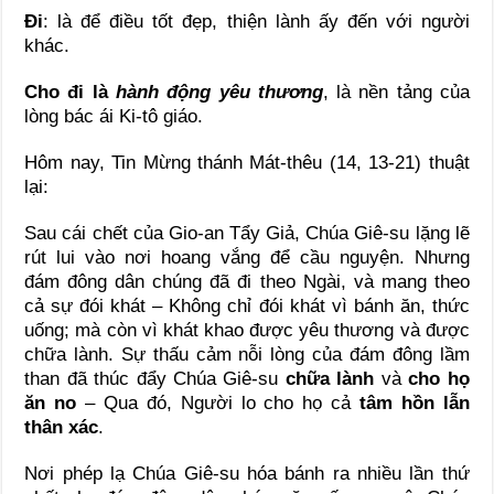
Đi
: là để điều tốt đẹp, thiện lành ấy đến với người
khác.
Cho đi
là
hành động yêu thương
, là nền tảng của
lòng bác ái Ki-tô giáo.
Hôm nay, Tin Mừng thánh Mát-thêu (14, 13-21) thuật
lại:
Sau cái chết của Gio-an Tẩy Giả, Chúa Giê-su lặng lẽ
rút lui vào nơi hoang vắng để cầu nguyện. Nhưng
đám đông dân chúng đã đi theo Ngài, và mang theo
cả sự đói khát – Không chỉ đói khát vì bánh ăn, thức
uống; mà còn vì khát khao được yêu thương và được
chữa lành. Sự thấu cảm nỗi lòng của đám đông lầm
than đã thúc đẩy Chúa Giê-su
chữa lành
và
cho họ
ăn no
– Qua đó, Người lo cho họ cả
tâm hồn lẫn
thân xác
.
Nơi phép lạ Chúa Giê-su hóa bánh ra nhiều lần thứ