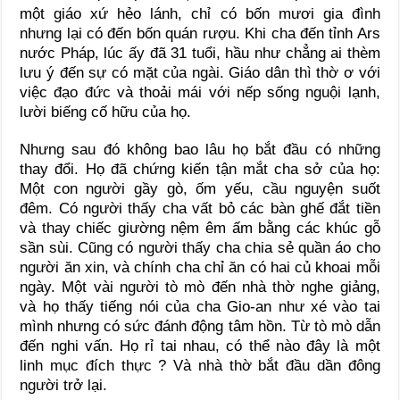
một giáo xứ hẻo lánh, chỉ có bốn mươi gia đình
nhưng lại có đến bốn quán rượu. Khi cha đến tỉnh Ars
nước Pháp, lúc ấy đã 31 tuổi, hầu như chẳng ai thèm
lưu ý đến sự có mặt của ngài. Giáo dân thì thờ ơ với
việc đạo đức và thoải mái với nếp sống nguội lạnh,
lười biếng cố hữu của họ.
Nhưng sau đó không bao lâu họ bắt đầu có những
thay đổi. Họ đã chứng kiến tận mắt cha sở của họ:
Một con người gầy gò, ốm yếu, cầu nguyện suốt
đêm. Có người thấy cha vất bỏ các bàn ghế đắt tiền
và thay chiếc giường nệm êm ấm bằng các khúc gỗ
sần sùi. Cũng có người thấy cha chia sẻ quần áo cho
người ăn xin, và chính cha chỉ ăn có hai củ khoai mỗi
ngày. Một vài người tò mò đến nhà thờ nghe giảng,
và họ thấy tiếng nói của cha Gio-an như xé vào tai
mình nhưng có sức đánh động tâm hồn. Từ tò mò dẫn
đến nghi vấn. Họ rỉ tai nhau, có thể nào đây là một
linh mục đích thực ? Và nhà thờ bắt đầu dần đông
người trở lại.