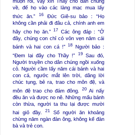
muộn rồi, vậy xin Thầy cho dân chúng
về, để họ vào các làng mạc mua lấy
16
thức ăn.”
Đức Giê-su bảo : “Họ
không cần phải đi đâu cả, chính anh em
17
hãy cho họ ăn.”
Các ông đáp : “Ở
đây, chúng con chỉ có vỏn vẹn năm cái
18
bánh và hai con cá !”
Người bảo :
19
“Đem lại đây cho Thầy !”
Sau đó,
Người truyền cho dân chúng ngồi xuống
cỏ. Người cầm lấy năm cái bánh và hai
con cá, ngước mắt lên trời, dâng lời
chúc tụng, bẻ ra, trao cho môn đệ, và
20
môn đệ trao cho đám đông.
Ai nấy
đều ăn và được no nê. Những mẩu bánh
còn thừa, người ta thu lại được mười
21
hai giỏ đầy.
Số người ăn khoảng
chừng năm ngàn đàn ông, không kể đàn
bà và trẻ con.