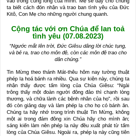
vào trong cung lòng của mình. Mẹ sẽ dạy cho chúng
ta biết cách đón nhận và trao ban tình yêu của Đức
Kitô, Con Mẹ cho những người chung quanh.
Cộng tác với ơn Chúa để lan toả
tình yêu (07.08.2023)
“Ngước mắt lên trời, Đức Giêsu dâng lời chúc tụng,
và bẻ ra, trao cho môn đệ, còn các môn đệ trao cho
dân chúng.”
Tin Mừng theo thánh Mát-thêu hôm nay tường thuật
phép lạ hoá bánh ra nhiều. Qua sự kiện này, chúng ta
nhận thấy được tấm lòng của Chúa Giêsu: “Ngài
trông thấy một đoàn người đông đảo thì chạnh lòng
thương, và chữa lành các bệnh nhân của họ”, rồi sau
đó còn giảng dạy và làm phép lạ cho họ có bánh ăn.
Chúng ta hãy nhớ trong trình thuật Tin Mừng, không
một ai trong đám đông xin Chúa hãy cho mình ăn;
sáng kiến làm nên phép lạ này đều xuất phát từ tấm
lòng của Chúa Giêsu. Ngoài ra, phép lạ này cũng tiên