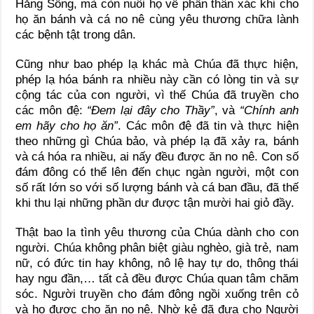
Hằng Sống, mà còn nuôi họ về phần thân xác khi cho
họ ăn bánh và cá no nê cùng yêu thương chữa lành
các bệnh tật trong dân.
Cũng như bao phép lạ khác mà Chúa đã thực hiện,
phép lạ hóa bánh ra nhiều này cần có lòng tin và sự
cộng tác của con người, vì thế Chúa đã truyền cho
các môn đệ:
“Đem lại đây cho Thầy”
, và
“Chính anh
em hãy cho họ ăn”
. Các môn đệ đã tin và thực hiện
theo những gì Chúa bảo, và phép lạ đã xảy ra, bánh
và cá hóa ra nhiều, ai nấy đều được ăn no nê. Con số
đám đông có thể lên đến chục ngàn người, một con
số rất lớn so với số lượng bánh và cá ban đầu, đã thế
khi thu lại những phần dư được tận mười hai giỏ đầy.
Thật bao la tình yêu thương của Chúa dành cho con
người. Chúa không phân biệt giàu nghèo, già trẻ, nam
nữ, có đức tin hay không, nô lệ hay tự do, thông thái
hay ngu đần,… tất cả đều được Chúa quan tâm chăm
sóc. Người truyền cho đám đông ngồi xuống trên cỏ
và họ được cho ăn no nê. Nhờ kẻ đã đưa cho Người