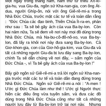
Một ngày trong tháng năm, năm thứ tư triều Xít-ki-
gia-hu, vua Giu-đa, ngôn sứ Kha-nan-gia, con ông Át-
dua, người Ghíp-ôn, nói với ông Giê-rê-mi-a trong
Nhà Đức Chúa, trước mặt các tư tế và toàn dân rằng
: “Đức Chúa các đạo binh, Thiên Chúa Ít-ra-en, phán
như sau : Ta sẽ bẻ gãy ách của vua Ba-by-lon. Còn
hai năm nữa, Ta sẽ đem về nơi này mọi đồ dùng trong
Nhà Đức Chúa, mà Na-bu-cô-đô-nô-xo, vua Ba-by-
lon, đã lấy ra khỏi nơi này đưa sang Ba-by-lon. Cả
Giơ-khon-gia, con của Giơ-hô-gia-kim, vua Giu-đa và
tất cả những người Giu-đa bị lưu đày sang Ba-by-lon,
chính Ta sẽ dẫn chúng về nơi đây, – sấm ngôn của
Đức Chúa -, vì Ta bẻ gãy ách của vua Ba-by-lon !”
Bấy giờ ngôn sứ Giê-rê-mi-a trả lời ngôn sứ Kha-nan-
gia trước mặt các tư tế và toàn dân đang đứng trong
Nhà Đức Chúa. Ngôn sứ Giê-rê-mi-a nói : “A-men !
Ước gì Đức Chúa làm như thế ! Ước gì Người thực
hiện các điều ông vừa tuyên sấm, và đưa các đồ
dùng trong Nhà Đức Chúa cũng như tất cả những
người lưu đày từ Ba-by-lon trở lại nơi này. Nhưng