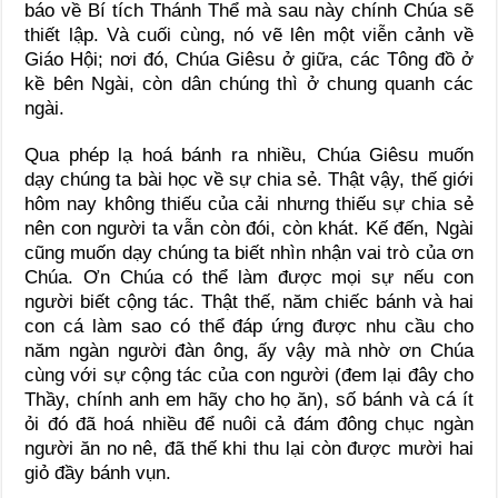
báo về Bí tích Thánh Thể mà sau này chính Chúa sẽ
thiết lập. Và cuối cùng, nó vẽ lên một viễn cảnh về
Giáo Hội; nơi đó, Chúa Giêsu ở giữa, các Tông đồ ở
kề bên Ngài, còn dân chúng thì ở chung quanh các
ngài.
Qua phép lạ hoá bánh ra nhiều, Chúa Giêsu muốn
dạy chúng ta bài học về sự chia sẻ. Thật vậy, thế giới
hôm nay không thiếu của cải nhưng thiếu sự chia sẻ
nên con người ta vẫn còn đói, còn khát. Kế đến, Ngài
cũng muốn dạy chúng ta biết nhìn nhận vai trò của ơn
Chúa. Ơn Chúa có thể làm được mọi sự nếu con
người biết cộng tác. Thật thế, năm chiếc bánh và hai
con cá làm sao có thể đáp ứng được nhu cầu cho
năm ngàn người đàn ông, ấy vậy mà nhờ ơn Chúa
cùng với sự cộng tác của con người (đem lại đây cho
Thầy, chính anh em hãy cho họ ăn), số bánh và cá ít
ỏi đó đã hoá nhiều để nuôi cả đám đông chục ngàn
người ăn no nê, đã thế khi thu lại còn được mười hai
giỏ đầy bánh vụn.