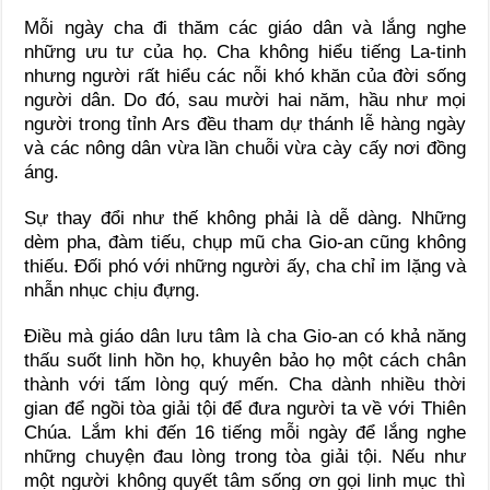
Mỗi ngày cha đi thăm các giáo dân và lắng nghe
những ưu tư của họ. Cha không hiểu tiếng La-tinh
nhưng người rất hiểu các nỗi khó khăn của đời sống
người dân. Do đó, sau mười hai năm, hầu như mọi
người trong tỉnh Ars đều tham dự thánh lễ hàng ngày
và các nông dân vừa lần chuỗi vừa cày cấy nơi đồng
áng.
Sự thay đổi như thế không phải là dễ dàng. Những
dèm pha, đàm tiếu, chụp mũ cha Gio-an cũng không
thiếu. Ðối phó với những người ấy, cha chỉ im lặng và
nhẫn nhục chịu đựng.
Điều mà giáo dân lưu tâm là cha Gio-an có khả năng
thấu suốt linh hồn họ, khuyên bảo họ một cách chân
thành với tấm lòng quý mến. Cha dành nhiều thời
gian để ngồi tòa giải tội để đưa người ta về với Thiên
Chúa. Lắm khi đến 16 tiếng mỗi ngày để lắng nghe
những chuyện đau lòng trong tòa giải tội. Nếu như
một người không quyết tâm sống ơn gọi linh mục thì