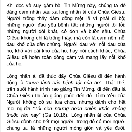
Khi đọc và suy gẫm bài Tin Mừng này, chúng ta dễ
dàng cảm nhận sâu xa lòng nhân ái của Chúa Giêsu.
Người trông thấy đám đông mệt lã vì phải đi bộ;
những người đau yếu bệnh tật; những người tội lỗi;
những người đói khát, cô đơn và buồn sầu. Chúa
Giêsu không chỉ là trông thấy, mà còn là cảm nếm nỗi
đau khổ của dân chúng. Người đau với nỗi đau của
họ, khổ với cái khổ của họ, hay nói cách khác, Chúa
Giêsu đã hoàn toàn đồng cảm và mang lấy nỗi khổ
của họ.
Lòng nhân ái đã thúc đẩy Chúa Giêsu đi đến hành
động là
“chữa lành các bệnh tật của họ”
. Thật thế,
trên suốt hành trình rao giảng Tin Mừng, đi đến đâu là
Chúa Giêsu thi ân giáng phúc đến đó. Tình Yêu của
Người không có sự lựa chọn, nhưng dành cho hết
mọi người
“Tôi còn những đoàn chiên khác không
thuộc ràn này”
(Ga 10,16). Lòng nhân ái của Chúa
Giêsu dành cho hết mọi người, trong đó có mỗi người
chúng ta, là những người mỏng giòn và yếu đuối.