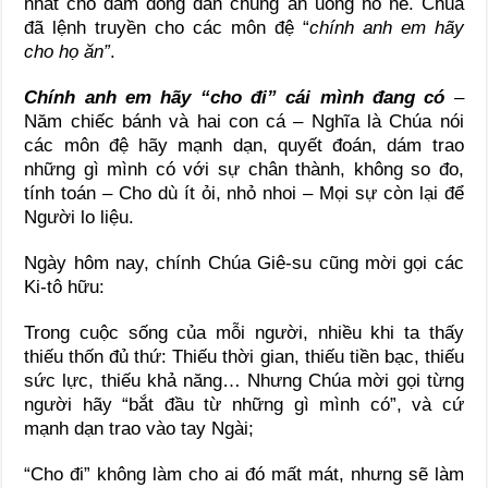
nhất cho đám đông dân chúng ăn uống no nê. Chúa
đã lệnh truyền cho các môn đệ “
chính anh em hãy
cho họ ăn”
.
Chính anh em hãy “cho đi” cái mình đang có
–
Năm chiếc bánh và hai con cá – Nghĩa là Chúa nói
các môn đệ hãy mạnh dạn, quyết đoán, dám trao
những gì mình có với sự chân thành, không so đo,
tính toán – Cho dù ít ỏi, nhỏ nhoi – Mọi sự còn lại để
Người lo liệu.
Ngày hôm nay, chính Chúa Giê-su cũng mời gọi các
Ki-tô hữu:
Trong cuộc sống của mỗi người, nhiều khi ta thấy
thiếu thốn đủ thứ: Thiếu thời gian, thiếu tiền bạc, thiếu
sức lực, thiếu khả năng… Nhưng Chúa mời gọi từng
người hãy “bắt đầu từ những gì mình có”, và cứ
mạnh dạn trao vào tay Ngài;
“Cho đi” không làm cho ai đó mất mát, nhưng sẽ làm