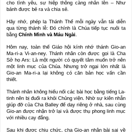
cho tình yêu, sự hiệp thông càng nhân lên – Như
bánh được bẻ ra và chia sẻ.
Hãy nhớ, phép lạ Thánh Thể mỗi ngày vẫn tái diễn
qua từng thánh lễ: Đó chính là Chúa tiếp tục nuôi ta
bằng
Chính Mình và Máu Ngài
.
Hôm nay, toàn thể Giáo hội kính nhớ thánh Gio-an
Ma-ri-a Vi-an-ney. Thánh nhân còn được gọi là Cha
Sở họ Ars: Là một người có quyết tâm muốn trở nên
một linh mục của Chúa. Nhưng trở ngại lớn nhất là
Gio-an Ma-ri-a lại không có căn bản học vấn cần
thiết.
Thánh nhân không hiểu nổi các bài học bằng tiếng La-
tinh nên bị đuổi ra khỏi Chủng viện. Nhờ sự kiên nhẫn
giúp đỡ của Cha Balley để dạy riêng ở nhà, sau cùng
Gio-an được nhận trở lại và được thụ phong linh mục
với nhiều cay đắng.
Sau khi được chịu chức, cha Gio-an nhận bài sai về