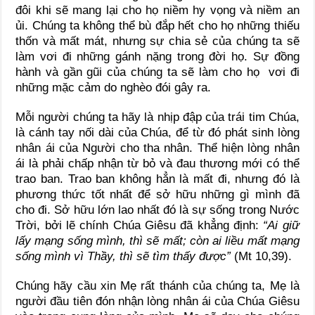
đôi khi sẽ mang lại cho họ niềm hy vọng và niềm an
ủi. Chúng ta không thể bù đắp hết cho họ những thiếu
thốn và mất mát, nhưng sự chia sẻ của chúng ta sẽ
làm vơi đi những gánh nặng trong đời họ. Sự đồng
hành và gần gũi của chúng ta sẽ làm cho họ vơi đi
những mặc cảm do nghèo đói gây ra.
Mỗi người chúng ta hãy là nhịp đập của trái tim Chúa,
là cánh tay nối dài của Chúa, để từ đó phát sinh lòng
nhân ái của Người cho tha nhân. Thể hiện lòng nhân
ái là phải chấp nhận từ bỏ và đau thương mới có thể
trao ban. Trao ban không hẳn là mất đi, nhưng đó là
phương thức tốt nhất để sở hữu những gì mình đã
cho đi. Sở hữu lớn lao nhất đó là sự sống trong Nước
Trời, bởi lẽ chính Chúa Giêsu đã khẳng định:
“Ai giữ
lấy mạng sống mình, thì sẽ mất; còn ai liều mất mạng
sống mình vì Thầy, thì sẽ tìm thấy được”
(Mt 10,39).
Chúng hãy cầu xin Mẹ rất thánh của chúng ta, Mẹ là
người đầu tiên đón nhận lòng nhân ái của Chúa Giêsu