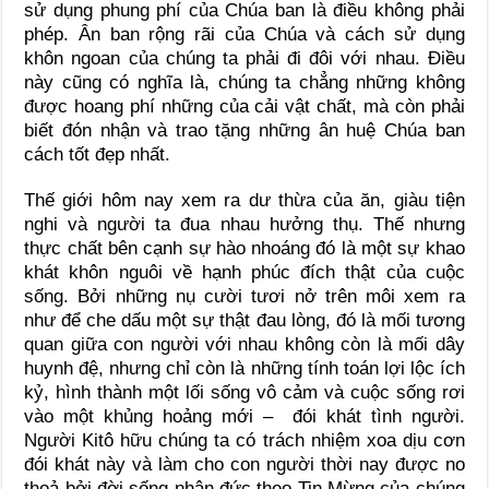
sử dụng phung phí của Chúa ban là điều không phải
phép. Ân ban rộng rãi của Chúa và cách sử dụng
khôn ngoan của chúng ta phải đi đôi với nhau. Điều
này cũng có nghĩa là, chúng ta chẳng những không
được hoang phí những của cải vật chất, mà còn phải
biết đón nhận và trao tặng những ân huệ Chúa ban
cách tốt đẹp nhất.
Thế giới hôm nay xem ra dư thừa của ăn, giàu tiện
nghi và người ta đua nhau hưởng thụ. Thế nhưng
thực chất bên cạnh sự hào nhoáng đó là một sự khao
khát khôn nguôi về hạnh phúc đích thật của cuộc
sống. Bởi những nụ cười tươi nở trên môi xem ra
như để che dấu một sự thật đau lòng, đó là mối tương
quan giữa con người với nhau không còn là mối dây
huynh đệ, nhưng chỉ còn là những tính toán lợi lộc ích
kỷ, hình thành một lối sống vô cảm và cuộc sống rơi
vào một khủng hoảng mới – đói khát tình người.
Người Kitô hữu chúng ta có trách nhiệm xoa dịu cơn
đói khát này và làm cho con người thời nay được no
thoả bởi đời sống nhân đức theo Tin Mừng của chúng