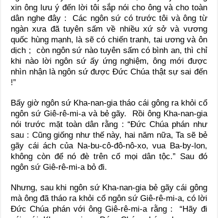
xin ông lưu ý đến lời tôi sắp nói cho ông và cho toàn
dân nghe đây : Các ngôn sứ có trước tôi và ông từ
ngàn xưa đã tuyên sấm về nhiều xứ sở và vương
quốc hùng mạnh, là sẽ có chiến tranh, tai ương và ôn
dịch ; còn ngôn sứ nào tuyên sấm có bình an, thì chỉ
khi nào lời ngôn sứ ấy ứng nghiệm, ông mới được
nhìn nhận là ngôn sứ được Đức Chúa thật sự sai đến
!”
Bấy giờ ngôn sứ Kha-nan-gia tháo cái gông ra khỏi cổ
ngôn sứ Giê-rê-mi-a và bẻ gãy. Rồi ông Kha-nan-gia
nói trước mặt toàn dân rằng : “Đức Chúa phán như
sau : Cũng giống như thế này, hai năm nữa, Ta sẽ bẻ
gãy cái ách của Na-bu-cô-đô-nô-xo, vua Ba-by-lon,
không còn để nó đè trên cổ mọi dân tộc.” Sau đó
ngôn sứ Giê-rê-mi-a bỏ đi.
Nhưng, sau khi ngôn sứ Kha-nan-gia bẻ gãy cái gông
mà ông đã tháo ra khỏi cổ ngôn sứ Giê-rê-mi-a, có lời
Đức Chúa phán với ông Giê-rê-mi-a rằng : “Hãy đi