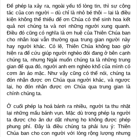
Để phép lạ xảy ra, ngoài yếu tố lòng tin, thì sự cộng
tác của con người – dù chỉ là nhỏ bé thôi – lại là điều
kiện không thể thiếu để ơn Chúa có thể sinh hoa kết
quả nơi chúng ta và nơi những người xung quanh.
Điều đó cũng có nghĩa là ơn huệ của Thiên Chúa ban
cho nhân loại vẫn thường qua trung gian người này
hay người khác. Có lẽ, Thiên Chúa không bao giờ
hiện ra để cứu giúp người nghèo đói đang ở bên cạnh
chúng ta, nhưng Ngài muốn chúng ta là những trung
gian để qua đó, người anh em nghèo khổ của mình có
cơm ăn áo mặc. Như vậy cũng có thể nói, chúng ta
đón nhận được ơn Chúa qua người khác, và ngược
lại, họ đón nhận được ơn Chúa qua trung gian là
chính chúng ta.
Ở cuối phép lạ hoá bánh ra nhiều, người ta thu nhặt
lại những mẩu bánh vụn. Mặc dù trong phép lạ người
ta được cho ăn dư dật nhưng họ không được phép
phung phí. Đây là điều chúng ta phải lưu ý: Thiên
Chúa ban cho con người với lòng rộng lượng nhưng