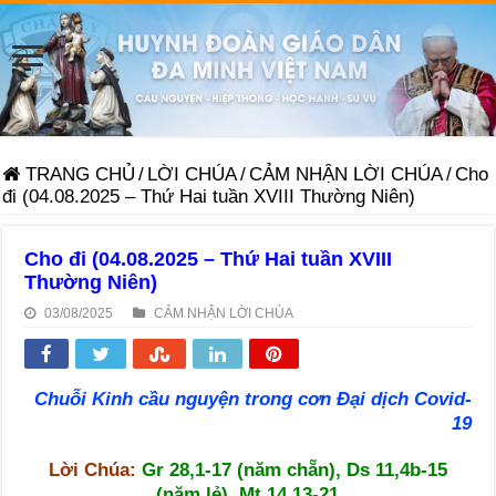
TRANG CHỦ
/
LỜI CHÚA
/
CẢM NHẬN LỜI CHÚA
/
Cho
đi (04.08.2025 – Thứ Hai tuần XVIII Thường Niên)
Cho đi (04.08.2025 – Thứ Hai tuần XVIII
Thường Niên)
03/08/2025
CẢM NHẬN LỜI CHÚA
Chuỗi Kinh cầu nguyện trong cơn Đại dịch Covid-
19
Lời Chúa:
Gr 28,1-17 (năm chẵn),
Ds 11,4b-15
(năm lẻ), Mt 14,13-21