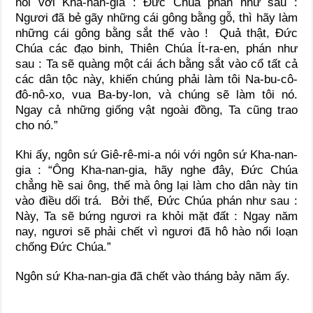
nói với Kha-nan-gia : Đức Chúa phán như sau :
Ngươi đã bẻ gãy những cái gông bằng gỗ, thì hãy làm
những cái gông bằng sắt thế vào ! Quả thật, Đức
Chúa các đạo binh, Thiên Chúa Ít-ra-en, phán như
sau : Ta sẽ quàng một cái ách bằng sắt vào cổ tất cả
các dân tộc này, khiến chúng phải làm tôi Na-bu-cô-
đô-nô-xo, vua Ba-by-lon, và chúng sẽ làm tôi nó.
Ngay cả những giống vật ngoài đồng, Ta cũng trao
cho nó.”
Khi ấy, ngôn sứ Giê-rê-mi-a nói với ngôn sứ Kha-nan-
gia : “Ông Kha-nan-gia, hãy nghe đây, Đức Chúa
chẳng hề sai ông, thế mà ông lại làm cho dân này tin
vào điều dối trá. Bởi thế, Đức Chúa phán như sau :
Này, Ta sẽ bứng ngươi ra khỏi mặt đất : Ngay năm
nay, ngươi sẽ phải chết vì ngươi đã hô hào nổi loạn
chống Đức Chúa.”
Ngôn sứ Kha-nan-gia đã chết vào tháng bảy năm ấy.