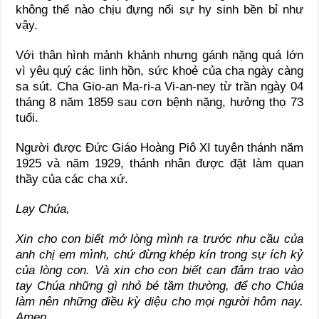
không thể nào chịu đựng nổi sự hy sinh bền bỉ như
vậy.
Với thân hình mảnh khảnh nhưng gánh nặng quá lớn
vì yêu quý các linh hồn, sức khoẻ của cha ngày càng
sa sút. Cha Gio-an Ma-ri-a Vi-an-ney từ trần ngày 04
tháng 8 năm 1859 sau cơn bệnh nặng, hưởng thọ 73
tuổi.
Người được Ðức Giáo Hoàng Piô XI tuyên thánh năm
1925 và năm 1929, thánh nhân được đặt làm quan
thầy của các cha xứ.
Lạy Chúa,
Xin cho con biết mở lòng mình ra trước nhu cầu của
anh chị em mình, chứ đừng khép kín trong sự ích kỷ
của lòng con. Và xin cho con biết can đảm trao vào
tay Chúa những gì nhỏ bé tầm thường, để cho Chúa
làm nên những điều kỳ diệu cho mọi người hôm nay.
Amen.