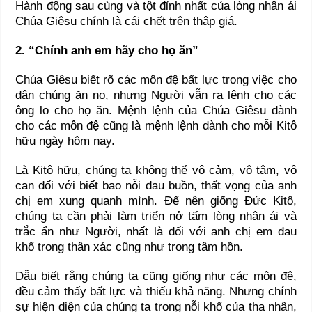
Hành động sau cùng và tột đỉnh nhất của lòng nhân ái
Chúa Giêsu chính là cái chết trên thập giá.
2. “Chính anh em hãy cho họ ăn”
Chúa Giêsu biết rõ các môn đệ bất lực trong việc cho
dân chúng ăn no, nhưng Người vẫn ra lệnh cho các
ông lo cho họ ăn. Mệnh lệnh của Chúa Giêsu dành
cho các môn đệ cũng là mệnh lệnh dành cho mỗi Kitô
hữu ngày hôm nay.
Là Kitô hữu, chúng ta không thể vô cảm, vô tâm, vô
can đối với biết bao nỗi đau buồn, thất vọng của anh
chị em xung quanh mình. Để nên giống Đức Kitô,
chúng ta cần phải làm triển nở tấm lòng nhân ái và
trắc ẩn như Người, nhất là đối với anh chị em đau
khổ trong thân xác cũng như trong tâm hồn.
Dẫu biết rằng chúng ta cũng giống như các môn đệ,
đều cảm thấy bất lực và thiếu khả năng. Nhưng chính
sự hiện diện của chúng ta trong nỗi khổ của tha nhân,