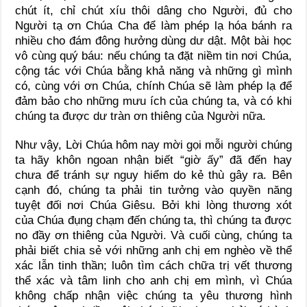
chút ít, chỉ chút xíu thôi dâng cho Người, đủ cho
Người tạ ơn Chúa Cha để làm phép lạ hóa bánh ra
nhiều cho đám đông hưởng dùng dư dật. Một bài học
vô cùng quý báu: nếu chúng ta đặt niềm tin nơi Chúa,
cộng tác với Chúa bằng khả năng và những gì mình
có, cùng với ơn Chúa, chính Chúa sẽ làm phép lạ để
đảm bảo cho những mưu ích của chúng ta, và có khi
chúng ta được dư tràn ơn thiêng của Người nữa.
Như vậy, Lời Chúa hôm nay mời gọi mỗi người chúng
ta hãy khôn ngoan nhận biết “giờ ấy” đã đến hay
chưa để tránh sự nguy hiểm do kẻ thù gây ra. Bên
cạnh đó, chúng ta phải tin tưởng vào quyền năng
tuyệt đối nơi Chúa Giêsu. Bởi khi lòng thương xót
của Chúa đụng chạm đến chúng ta, thì chúng ta được
no đầy ơn thiêng của Người. Và cuối cùng, chúng ta
phải biết chia sẻ với những anh chị em nghèo về thể
xác lẫn tinh thần; luôn tìm cách chữa trị vết thương
thể xác và tâm linh cho anh chị em mình, vì Chúa
không chấp nhận việc chúng ta yêu thương hình