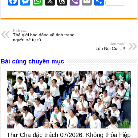
F
M
W
X
T
Vi
E
S
a
e
h
hr
b
m
h
c
ss
at
e
er
ail
ar
e
e
s
a
e
Hình sau
Thế giới báo động về tình trạng
b
n
A
d
người trẻ tự tử
Hình trước
o
g
p
s
Lên Núi Cúi…!!
o
er
p
Bài cùng chuyên mục
k
Thư Cha đặc trách 07/2026: Không thỏa hiệp