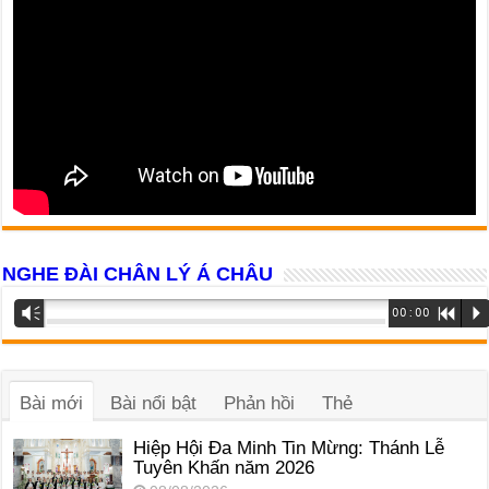
NGHE ĐÀI CHÂN LÝ Á CHÂU
Trình
Vm
00:00
R
P
phát
âm
thanh
Bài mới
Bài nổi bật
Phản hồi
Thẻ
Hiệp Hội Đa Minh Tin Mừng: Thánh Lễ
Tuyên Khấn năm 2026