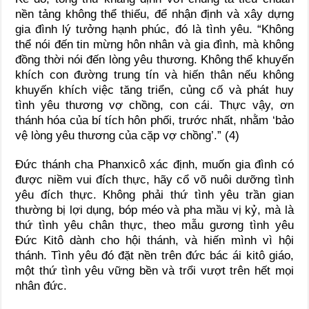
nền tảng không thể thiếu, để nhận định và xây dựng
gia đình lý tưởng hạnh phúc, đó là tình yêu. “Không
thể nói đến tin mừng hôn nhân và gia đình, mà không
đồng thời nói đến lòng yêu thương. Không thể khuyến
khích con đường trung tín và hiến thân nếu không
khuyến khích việc tăng triển, củng cố và phát huy
tình yêu thương vợ chồng, con cái. Thực vậy, ơn
thánh hóa của bí tích hôn phối, trước nhất, nhằm ‘bảo
vệ lòng yêu thương của cặp vợ chồng’.” (4)
Đức thánh cha Phanxicô xác định, muốn gia đình có
được niềm vui đích thực, hãy cổ võ nuôi dưỡng tình
yêu đích thực. Không phải thứ tình yêu trần gian
thường bị lợi dụng, bóp méo và pha mầu vị kỷ, mà là
thứ tình yêu chân thực, theo mẫu gương tình yêu
Đức Kitô dành cho hội thánh, và hiến mình vì hội
thánh. Tình yêu đó đặt nền trên đức bác ái kitô giáo,
một thứ tình yêu vững bền và trổi vượt trên hết mọi
nhân đức.