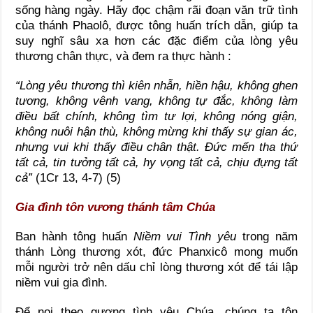
sống hàng ngày. Hãy đọc chậm rãi đoạn văn trữ tình
của thánh Phaolô, được tông huấn trích dẫn, giúp ta
suy nghĩ sâu xa hơn các đặc điểm của lòng yêu
thương chân thực, và đem ra thực hành :
“Lòng yêu thương thì kiên nhẫn, hiền hậu, không ghen
tương, không vênh vang, không tự đắc, không làm
điều bất chính, không tìm tư lợi, không nóng giận,
không nuôi hận thù, không mừng khi thấy sự gian ác,
nhưng vui khi thấy điều chân thật. Đức mến tha thứ
tất cả, tin tưởng tất cả, hy vọng tất cả, chịu đựng tất
cả”
(1Cr 13, 4-7) (5)
Gia đình tôn vương thánh tâm Chúa
Ban hành tông huấn
Niềm vui Tình yêu
trong năm
thánh Lòng thương xót, đức Phanxicô mong muốn
mỗi người trở nên dấu chỉ lòng thương xót để tái lập
niềm vui gia đình.
Để noi theo gương tình yêu Chúa, chúng ta tôn