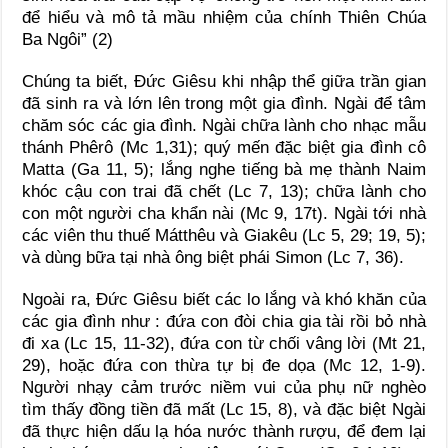
để hiểu và mô tả mầu nhiệm của chính Thiên Chúa
Ba Ngôi” (2)
Chúng ta biết, Đức Giêsu khi nhập thể giữa trần gian
đã sinh ra và lớn lên trong một gia đình. Ngài để tâm
chăm sóc các gia đình. Ngài chữa lành cho nhạc mẫu
thánh Phêrô (Mc 1,31); quý mến đặc biệt gia đình cô
Matta (Ga 11, 5); lắng nghe tiếng bà mẹ thành Naim
khóc cậu con trai đã chết (Lc 7, 13); chữa lành cho
con một người cha khẩn nài (Mc 9, 17t). Ngài tới nhà
các viên thu thuế Mátthêu và Giakêu (Lc 5, 29; 19, 5);
và dùng bữa tại nhà ông biệt phái Simon (Lc 7, 36).
Ngoài ra, Đức Giêsu biết các lo lắng và khó khăn của
các gia đình như : đứa con đòi chia gia tài rồi bỏ nhà
đi xa (Lc 15, 11-32), đứa con từ chối vâng lời (Mt 21,
29), hoặc đứa con thừa tự bị đe dọa (Mc 12, 1-9).
Người nhạy cảm trước niềm vui của phụ nữ nghèo
tìm thấy đồng tiền đã mất (Lc 15, 8), và đặc biệt Ngài
đã thực hiện dấu lạ hóa nước thành rượu, để đem lại