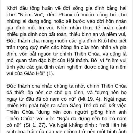
Khởi đầu tông huấn về đời sống gia đình bằng hai
chữ “Niềm Vui”, đức Phanxicô muốn công bố cho
những ai đang sống hoặc sẽ bước vào đời hôn nhân
gia đình một tin vui. Nhìn nhận thực tế hoàn cảnh
nhiều gia đình còn bất toàn, thiếu bình an và niềm vui,
Đức thánh cha mong muốn các gia đình Kitô hữu biết
trân trọng quý mến các hồng ân của hôn nhân và gia
đình, vốn bắt nguồn từ chính Thiên Chúa, và cũng là
mối quan tâm đặc biệt của Hội thánh. Bởi vì “niềm vui
tình yêu các gia đình cảm nghiệm được cũng là niềm
vui của Giáo Hội” (1).
Đức thánh cha nhắc chúng ta nhớ, chính Thiên Chúa
đã thiết lập nên cơ chế gia đình, và “dựng nên họ
ngay từ đầu đã có nam có nữ” (Mt 19, 4). Ngài ngạc
nhiên khi phát hiện ra sách Sáng Thế đã nối kết việc
Thiên Chúa “dựng nên con người giống hình ảnh
Thiên Chúa” với việc “Ngài đã dựng nên họ có nam
có nữ” (St 1, 27). Và Ngài khẳng định : “mối liên hệ
sinh hoa trái của cặp vợ chồng trở nên một hình ảnh