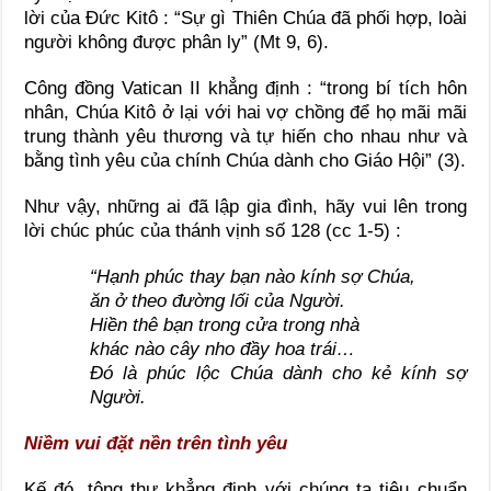
lời của Đức Kitô : “Sự gì Thiên Chúa đã phối hợp, loài
người không được phân ly” (Mt 9, 6).
Công đồng Vatican II khẳng định : “trong bí tích hôn
nhân, Chúa Kitô ở lại với hai vợ chồng để họ mãi mãi
trung thành yêu thương và tự hiến cho nhau như và
bằng tình yêu của chính Chúa dành cho Giáo Hội” (3).
Như vậy, những ai đã lập gia đình, hãy vui lên trong
lời chúc phúc của thánh vịnh số 128 (cc 1-5) :
“Hạnh phúc thay bạn nào kính sợ Chúa,
ăn ở theo đường lối của Người.
Hiền thê bạn trong cửa trong nhà
khác nào cây nho đầy hoa trái…
Đó là phúc lộc Chúa dành cho kẻ kính sợ
Người.
Niềm vui đặt nền trên tình yêu
Kế đó, tông thư khẳng định với chúng ta tiêu chuẩn