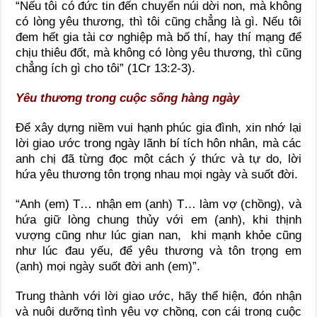
“Nếu tôi có đức tin đến chuyển núi dời non, mà không
có lòng yêu thương, thì tôi cũng chẳng là gì. Nếu tôi
đem hết gia tài cơ nghiệp mà bố thí, hay thí mạng để
chịu thiêu đốt, mà không có lòng yêu thương, thì cũng
chẳng ích gì cho tôi” (1Cr 13:2-3).
Yêu thương trong cuộc sống hàng ngày
Để xây dựng niềm vui hạnh phúc gia đình, xin nhớ lại
lời giao ước trong ngày lãnh bí tích hôn nhân, mà các
anh chị đã từng đọc một cách ý thức và tự do, lời
hứa yêu thương tôn trọng nhau mọi ngày và suốt đời.
“Anh (em) T… nhận em (anh) T… làm vợ (chồng), và
hứa giữ lòng chung thủy với em (anh), khi thịnh
vượng cũng như lúc gian nan, khi mạnh khỏe cũng
như lúc đau yếu, để yêu thương và tôn trọng em
(anh) mọi ngày suốt đời anh (em)”.
Trung thành với lời giao ước, hãy thể hiện, đón nhận
và nuôi dưỡng tình yêu vợ chồng, con cái trong cuộc