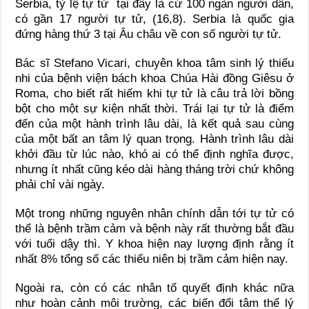
Serbia, tỷ lệ tự tử tại đây là cứ 100 ngàn người dân,
có gần 17 người tự tử, (16,8). Serbia là quốc gia
đứng hàng thứ 3 tại Âu châu về con số người tự tử.
Bác sĩ Stefano Vicari, chuyên khoa tâm sinh lý thiếu
nhi của bệnh viện bách khoa Chúa Hài đồng Giêsu ở
Roma, cho biết rất hiếm khi tự tử là câu trả lời bồng
bột cho một sự kiện nhất thời. Trái lại tự tử là điểm
đến của một hành trình lâu dài, là kết quả sau cùng
của một bất an tâm lý quan trọng. Hành trình lâu dài
khởi đầu từ lúc nào, khó ai có thể định nghĩa được,
nhưng ít nhất cũng kéo dài hàng tháng trời chứ không
phải chỉ vài ngày.
Một trong những nguyên nhân chính dẫn tới tự tử có
thể là bệnh trầm cảm và bệnh này rất thường bắt đầu
với tuổi dậy thì. Y khoa hiện nay lượng định rằng ít
nhất 8% tổng số các thiếu niên bị trầm cảm hiện nay.
Ngoài ra, còn có các nhân tố quyết định khác nữa
như hoàn cảnh môi trường, các biến đổi tâm thể lý