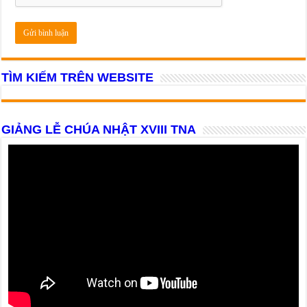
TÌM KIẾM TRÊN WEBSITE
GIẢNG LỄ CHÚA NHẬT XVIII TNA