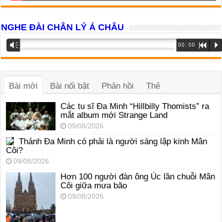
NGHE ĐÀI CHÂN LÝ Á CHÂU
Trình
Vm
00:00
R
P
phát
âm
thanh
Bài mới
Bài nổi bật
Phản hồi
Thẻ
Các tu sĩ Đa Minh “Hillbilly Thomists” ra
mắt album mới Strange Land
09/08/2026
Thánh Đa Minh có phải là người sáng lập kinh Mân
Côi?
09/08/2026
Hơn 100 người đàn ông Úc lần chuỗi Mân
Côi giữa mưa bão
09/08/2026