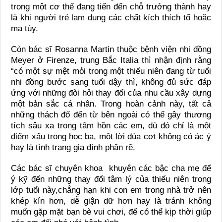
trong một cơ thể đang tiến đến chỗ trưởng thành hay
là khi người trẻ lạm dụng các chất kích thích tố hoặc
ma túy.
Còn bác sĩ Rosanna Martin thuộc bệnh viện nhi đồng
Meyer ở Firenze, trung Bắc Italia thì nhận định rằng
“có một sự mệt mỏi trong một thiếu niên đang từ tuổi
nhi đồng bước sang tuổi dậy thì, không đủ sức đáp
ứng với những đòi hỏi thay đổi của nhu cầu xây dựng
một bản sắc cá nhân. Trong hoàn cảnh này, tất cả
những thách đố đến từ bên ngoài có thể gây thương
tích sâu xa trong tâm hồn các em, dù đó chỉ là một
điểm xấu trong học bạ, một lời đùa cợt không có ác ý
hay là tình trạng gia đình phân rẽ.
Các bác sĩ chuyên khoa khuyên các bậc cha mẹ để
ý kỹ đến những thay đổi tâm lý của thiếu niên trong
lớp tuổi này,chẳng hạn khi con em trong nhà trở nên
khép kín hơn, dễ giận dữ hơn hay là tránh không
muốn gặp mặt bạn bè vui chơi, để có thể kịp thời giúp