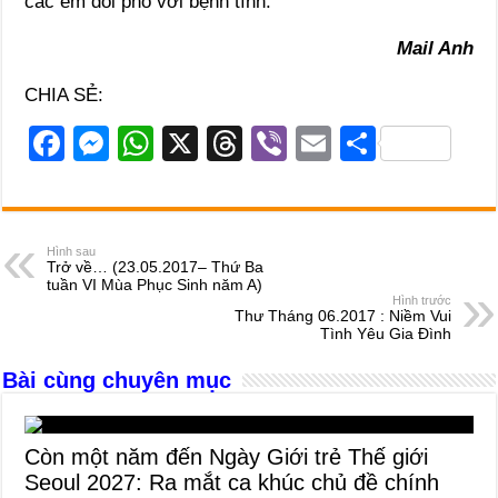
các em đối phó với bệnh tình.
Mail Anh
CHIA SẺ:
F
M
W
X
T
Vi
E
S
a
e
h
hr
b
m
h
c
ss
at
e
er
ail
ar
e
e
s
a
e
Hình sau
Trở về… (23.05.2017– Thứ Ba
b
n
A
d
tuần VI Mùa Phục Sinh năm A)
Hình trước
o
g
p
s
Thư Tháng 06.2017 : Niềm Vui
Tình Yêu Gia Đình
o
er
p
Bài cùng chuyên mục
k
Còn một năm đến Ngày Giới trẻ Thế giới
Seoul 2027: Ra mắt ca khúc chủ đề chính