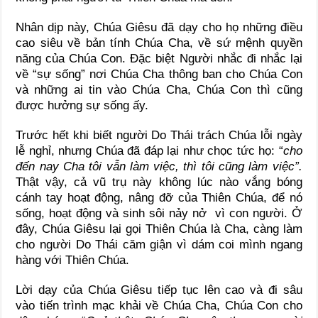
Nhân dịp này, Chúa Giêsu đã dạy cho họ những điều
cao siêu về bản tính Chúa Cha, về sứ mệnh quyền
năng của Chúa Con. Đặc biệt Người nhắc đi nhắc lại
về “sự sống” nơi Chúa Cha thông ban cho Chúa Con
và những ai tin vào Chúa Cha, Chúa Con thì cũng
được hưởng sự sống ấy.
Trước hết khi biết người Do Thái trách Chúa lỗi ngày
lễ nghỉ, nhưng Chúa đã đáp lại như chọc tức họ: “
cho
đến nay Cha tôi vẫn làm việc, thì tôi cũng làm việc”.
Thật vậy, cả vũ trụ này không lúc nào vắng bóng
cánh tay hoạt động, nâng đỡ của Thiên Chúa, để nó
sống, hoạt động và sinh sôi nảy nở vì con người. Ở
đây, Chúa Giêsu lại gọi Thiên Chúa là Cha, càng làm
cho người Do Thái căm giận vì dám coi mình ngang
hàng với Thiên Chúa.
Lời dạy của Chúa Giêsu tiếp tục lên cao và đi sâu
vào tiến trình mạc khải về Chúa Cha, Chúa Con cho