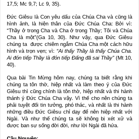
17,5; Mc 9,7; Lc 9, 35).
Đức Giêsu là Con yêu dấu của Chúa Cha và cũng là
hình ảnh, là hiện thân của Đức Chúa Cha: Bởi vì:
“Thầy ở trong Cha và Cha ở trong Thầy; Tôi và Chúa
Cha là một”(Ga 10, 30). Như vậy, qua Đức Giêsu
chúng ta được chiêm ngắm Chúa Cha một cách hữu
hình và trọn vẹn; vì:
“Ai thấy Thầy là thấy Chúa Cha.
Ai đón tiếp Thầy là đón tiếp Đấng đã sai Thầy”
(Mt 10,
40).
Qua bài Tin Mừng hôm nay, chúng ta biết rằng khi
chúng ta tôn thờ, hiệp nhất và làm theo ý của Đức
Giêsu thì cũng chính là tôn thờ, hiệp nhất và thi hành
thánh ý Đức Chúa Cha vậy. Vì thế cho nên chúng ta
phải tuyệt đối tin tưởng, phó thác, và nhất là thi hành
những điều Đức Giêsu chỉ dạy để nên hiệp nhất với
Ngài. Và như thế chúng ta sẽ không bị xét xử và
được ban sự sống đời đời, như lời Ngài đã hứa.
Cầu Nguyện: