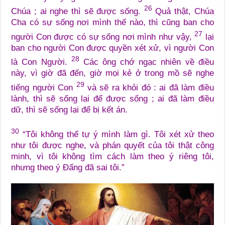
26
Chúa ; ai nghe thì sẽ được sống.
Quả thật, Chúa
Cha có sự sống nơi mình thế nào, thì cũng ban cho
27
người Con được có sự sống nơi mình như vậy,
lại
ban cho người Con được quyền xét xử, vì người Con
28
là Con Người.
Các ông chớ ngạc nhiên về điều
này, vì giờ đã đến, giờ mọi kẻ ở trong mồ sẽ nghe
29
tiếng người Con
và sẽ ra khỏi đó : ai đã làm điều
lành, thì sẽ sống lại để được sống ; ai đã làm điều
dữ, thì sẽ sống lại để bị kết án.
30
“Tôi không thể tự ý mình làm gì. Tôi xét xử theo
như tôi được nghe, và phán quyết của tôi thật công
minh, vì tôi không tìm cách làm theo ý riêng tôi,
nhưng theo ý Đấng đã sai tôi.”