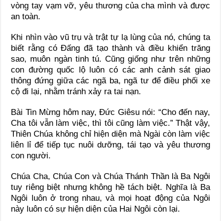
vòng tay vạm vỡ, yêu thương của cha mình và được
an toàn.
Khi nhìn vào vũ trụ và trật tự lạ lùng của nó, chúng ta
biết rằng có Đấng đã tạo thành và điều khiển trăng
sao, muôn ngàn tinh tú. Cũng giống như trên những
con đường quốc lộ luôn có các anh cảnh sát giao
thông đứng giữa các ngã ba, ngã tư để điều phối xe
cộ đi lại, nhằm tránh xảy ra tai nạn.
Bài Tin Mừng hôm nay, Đức Giêsu nói: “Cho đến nay,
Cha tôi vẫn làm việc, thì tôi cũng làm việc.” Thật vậy,
Thiên Chúa không chỉ hiện diện mà Ngài còn làm việc
liên lỉ để tiếp tục nuôi dưỡng, tái tạo và yêu thương
con người.
Chúa Cha, Chúa Con và Chúa Thánh Thần là Ba Ngôi
tuy riêng biệt nhưng không hề tách biệt. Nghĩa là Ba
Ngôi luôn ở trong nhau, và mọi hoạt động của Ngôi
này luôn có sự hiện diện của Hai Ngôi còn lại.