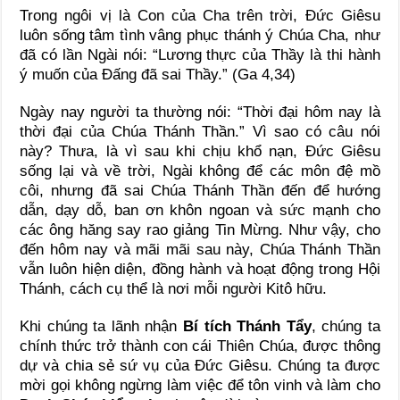
Trong ngôi vị là Con của Cha trên trời, Đức Giêsu
luôn sống tâm tình vâng phục thánh ý Chúa Cha, như
đã có lần Ngài nói: “Lương thực của Thầy là thi hành
ý muốn của Đấng đã sai Thầy.” (Ga 4,34)
Ngày nay người ta thường nói: “Thời đại hôm nay là
thời đại của Chúa Thánh Thần.” Vì sao có câu nói
này? Thưa, là vì sau khi chịu khổ nạn, Đức Giêsu
sống lại và về trời, Ngài không để các môn đệ mồ
côi, nhưng đã sai Chúa Thánh Thần đến để hướng
dẫn, dạy dỗ, ban ơn khôn ngoan và sức mạnh cho
các ông hăng say rao giảng Tin Mừng. Như vậy, cho
đến hôm nay và mãi mãi sau này, Chúa Thánh Thần
vẫn luôn hiện diện, đồng hành và hoạt động trong Hội
Thánh, cách cụ thể là nơi mỗi người Kitô hữu.
Khi chúng ta lãnh nhận
Bí tích Thánh Tẩy
, chúng ta
chính thức trở thành con cái Thiên Chúa, được thông
dự và chia sẻ sứ vụ của Đức Giêsu. Chúng ta được
mời gọi không ngừng làm việc để tôn vinh và làm cho