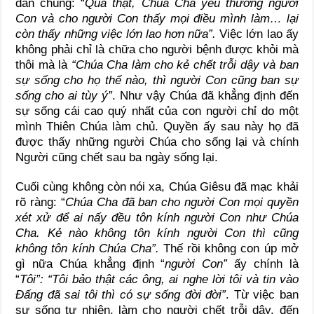
dân chúng: “
Quả thật, Chúa Cha yêu thương người
Con và cho người Con thấy mọi điều mình làm… lại
còn thấy những việc lớn lao hơn nữa”.
Việc lớn lao ấy
không phải chỉ là chữa cho người bệnh được khỏi mà
thôi mà là
“Chúa Cha làm cho kẻ chết trỗi dậy và ban
sự sống cho họ thế nào, thì người Con cũng ban sự
sống cho ai tùy ý”
. Như vậy Chúa đã khẳng định đến
sự sống cái cao quý nhất của con người chỉ do một
mình Thiên Chúa làm chủ. Quyền ấy sau này họ đã
được thấy những người Chúa cho sống lại và chính
Người cũng chết sau ba ngày sống lại.
Cuối cùng không còn nói xa, Chúa Giêsu đã mạc khải
rõ ràng: “
Chúa Cha đã ban cho người Con mọi quyền
xét xử để ai nấy đều tôn kính người Con như Chúa
Cha. Kẻ nào không tôn kính người Con thì cũng
không tôn kính Chúa Cha”.
Thế rồi không con úp mở
gì nữa Chúa khẳng định “
người Con”
ấy chính là
“
Tôi”: “Tôi bảo thật các ông, ai nghe lời tôi và tin vào
Đấng đã sai tôi thì có sự sống đời đời”
. Từ việc ban
sự sống tự nhiên, làm cho người chết trỗi dậy, đến