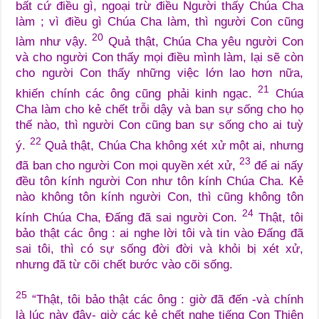
bất cứ điều gì, ngoại trừ điều Người thấy Chúa Cha
làm ; vì điều gì Chúa Cha làm, thì người Con cũng
20
làm như vậy.
Quả thật, Chúa Cha yêu người Con
và cho người Con thấy mọi điều mình làm, lại sẽ còn
cho người Con thấy những việc lớn lao hơn nữa,
21
khiến chính các ông cũng phải kinh ngạc.
Chúa
Cha làm cho kẻ chết trỗi dậy và ban sự sống cho họ
thế nào, thì người Con cũng ban sự sống cho ai tuỳ
22
ý.
Quả thật, Chúa Cha không xét xử một ai, nhưng
23
đã ban cho người Con mọi quyền xét xử,
để ai nấy
đều tôn kính người Con như tôn kính Chúa Cha. Kẻ
nào không tôn kính người Con, thì cũng không tôn
24
kính Chúa Cha, Đấng đã sai người Con.
Thật, tôi
bảo thật các ông : ai nghe lời tôi và tin vào Đấng đã
sai tôi, thì có sự sống đời đời và khỏi bị xét xử,
nhưng đã từ cõi chết bước vào cõi sống.
25
“Thật, tôi bảo thật các ông : giờ đã đến -và chính
là lúc này đây- giờ các kẻ chết nghe tiếng Con Thiên