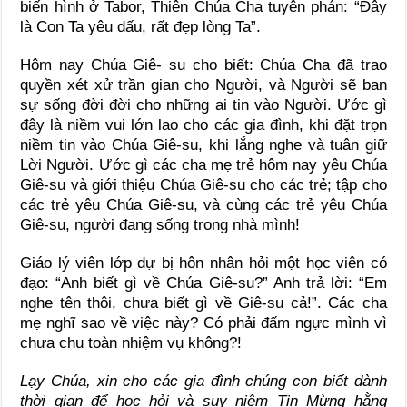
biến hình ở Tabor, Thiên Chúa Cha tuyên phán: “Đây
là Con Ta yêu dấu, rất đẹp lòng Ta”.
Hôm nay Chúa Giê- su cho biết: Chúa Cha đã trao
quyền xét xử trần gian cho Người, và Người sẽ ban
sự sống đời đời cho những ai tin vào Người. Ước gì
đây là niềm vui lớn lao cho các gia đình, khi đặt trọn
niềm tin vào Chúa Giê-su, khi lắng nghe và tuân giữ
Lời Người. Ước gì các cha mẹ trẻ hôm nay yêu Chúa
Giê-su và giới thiệu Chúa Giê-su cho các trẻ; tập cho
các trẻ yêu Chúa Giê-su, và cùng các trẻ yêu Chúa
Giê-su, người đang sống trong nhà mình!
Giáo lý viên lớp dự bị hôn nhân hỏi một học viên có
đạo: “Anh biết gì về Chúa Giê-su?” Anh trả lời: “Em
nghe tên thôi, chưa biết gì về Giê-su cả!”. Các cha
mẹ nghĩ sao về việc này? Có phải đấm ngực mình vì
chưa chu toàn nhiệm vụ không?!
Lạy Chúa, xin cho các gia đình chúng con biết dành
thời gian để học hỏi và suy niệm Tin Mừng hằng