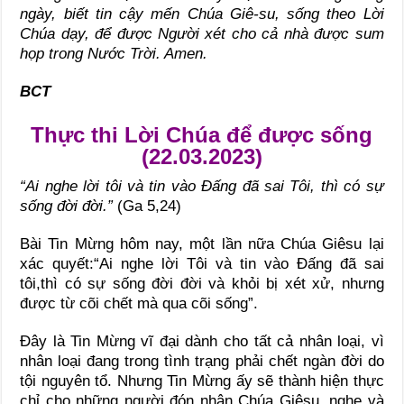
ngày, biết tin cậy mến Chúa Giê-su, sống theo Lời
Chúa dạy, để được Người xét cho cả nhà được sum
họp trong Nước Trời. Amen.
BCT
Thực thi Lời Chúa để được sống
(22.03.2023)
“Ai nghe lời tôi và tin vào Đấng đã sai Tôi, thì có sự
sống đời đời.”
(Ga 5,24)
Bài Tin Mừng hôm nay, một lần nữa Chúa Giêsu lại
xác quyết:“Ai nghe lời Tôi và tin vào Đấng đã sai
tôi,thì có sự sống đời đời và khỏi bị xét xử, nhưng
được từ cõi chết mà qua cõi sống”.
Đây là Tin Mừng vĩ đại dành cho tất cả nhân loại, vì
nhân loại đang trong tình trạng phải chết ngàn đời do
tội nguyên tổ. Nhưng Tin Mừng ấy sẽ thành hiện thực
chỉ cho những người đón nhận Chúa Giêsu, nghe và