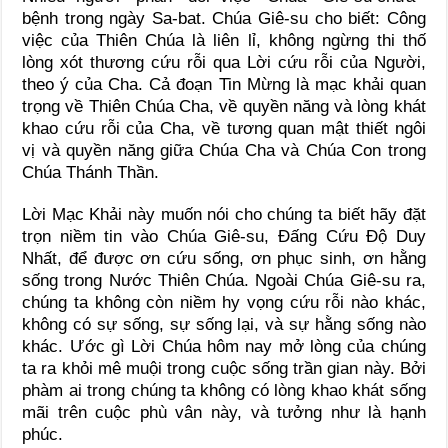
bệnh trong ngày Sa-bat. Chúa Giê-su cho biết: Công
việc của Thiên Chúa là liên lỉ, không ngừng thi thố
lòng xót thương cứu rỗi qua Lời cứu rỗi của Người,
theo ý của Cha. Cả đoạn Tin Mừng là mạc khải quan
trọng về Thiên Chúa Cha, về quyền năng và lòng khát
khao cứu rỗi của Cha, về tương quan mật thiết ngôi
vị và quyền năng giữa Chúa Cha và Chúa Con trong
Chúa Thánh Thần.
Lời Mạc Khải này muốn nói cho chúng ta biết hãy đặt
trọn niềm tin vào Chúa Giê-su, Đấng Cứu Độ Duy
Nhất, để được ơn cứu sống, ơn phục sinh, ơn hằng
sống trong Nước Thiên Chúa. Ngoài Chúa Giê-su ra,
chúng ta không còn niềm hy vọng cứu rỗi nào khác,
không có sự sống, sự sống lại, và sự hằng sống nào
khác. Ước gì Lời Chúa hôm nay mở lòng của chúng
ta ra khỏi mê muội trong cuộc sống trần gian này. Bởi
phàm ai trong chúng ta không có lòng khao khát sống
mãi trên cuộc phù vân này, và tưởng như là hạnh
phúc.