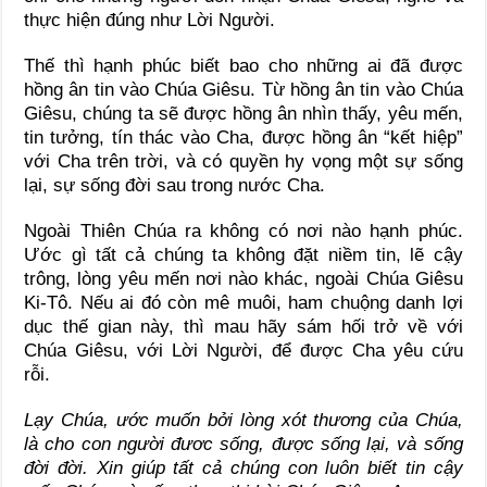
thực hiện đúng như Lời Người.
Thế thì hạnh phúc biết bao cho những ai đã được
hồng ân tin vào Chúa Giêsu. Từ hồng ân tin vào Chúa
Giêsu, chúng ta sẽ được hồng ân nhìn thấy, yêu mến,
tin tưởng, tín thác vào Cha, được hồng ân “kết hiệp”
với Cha trên trời, và có quyền hy vọng một sự sống
lại, sự sống đời sau trong nước Cha.
Ngoài Thiên Chúa ra không có nơi nào hạnh phúc.
Ước gì tất cả chúng ta không đặt niềm tin, lẽ cậy
trông, lòng yêu mến nơi nào khác, ngoài Chúa Giêsu
Ki-Tô. Nếu ai đó còn mê muôi, ham chuộng danh lợi
dục thế gian này, thì mau hãy sám hối trở về với
Chúa Giêsu, với Lời Người, để được Cha yêu cứu
rỗi.
Lạy Chúa, ước muốn bởi lòng xót thương của Chúa,
là cho con người đươc sống, được sống lại, và sống
đời đời. Xin giúp tất cả chúng con luôn biết tin cậy