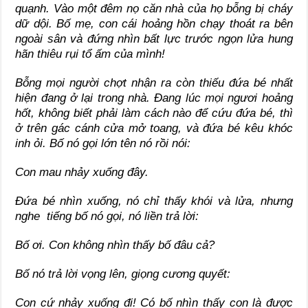
quạnh. Vào một đêm nọ căn nhà của họ bỗng bị cháy
dữ dội. Bố mẹ, con cái hoảng hồn chạy thoát ra bên
ngoài sân và đứng nhìn bất lực trước ngọn lửa hung
hãn thiêu rụi tổ ấm của mình!
Bỗng mọi người chợt nhận ra còn thiếu đứa bé nhất
hiện đang ở lại trong nhà. Đang lúc mọi ngươi hoảng
hốt, không biết phải làm cách nào để cứu đứa bé, thì
ở trên gác cánh cửa mở toang, và đứa bé kêu khóc
inh ỏi. Bố nó gọi lớn tên nó rồi nói:
Con mau nhảy xuống đây.
Đứa bé nhìn xuống, nó chỉ thấy khói và lửa, nhưng
nghe tiếng bố nó gọi, nó liền trả lời:
Bố ơi. Con không nhìn thấy bố đâu cả?
Bố nó trả lời vọng lên, giọng cương quyết:
Con cứ nhảy xuống đi! Có bố nhìn thấy con là được