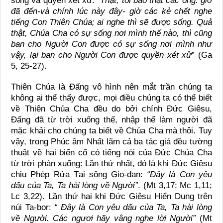
sống và quyền xét xử: “
Thật, tôi bảo thật các ông: giờ
đã đến-và chính lúc này đây- giờ các kẻ chết nghe
tiếng Con Thiên Chúa; ai nghe thì sẽ được sống. Quả
thật, Chúa Cha có sự sống nơi mình thế nào, thì cũng
ban cho Người Con được có sự sống nơi mình như
vậy, lại ban cho Người Con được quyền xét xử
” (Ga
5, 25-27).
Thiên Chúa là Đấng vô hình nên mắt trần chúng ta
không ai thể thấy được, mọi điều chúng ta có thể biết
về Thiên Chúa Cha đều do bởi chính Đức Giêsu,
Đấng đã từ trời xuống thế, nhập thể làm người đã
mặc khải cho chúng ta biết về Chúa Cha mà thôi. Tuy
vậy, trong Phúc âm Nhất lãm cả ba tác giả đều tường
thuật về hai biến cố có tiếng nói của Đức Chúa Cha
từ trời phán xuống: Lần thứ nhất, đó là khi Đức Giêsu
chịu Phép Rửa Tại sông Gio-đan:
“Đây là Con yêu
dấu của Ta, Ta hài lòng về Người”
. (Mt 3,17; Mc 1,11;
Lc 3,22). Lần thứ hai khi Đức Giêsu Hiển Dung trên
núi Ta-bor:
“ Đây là Con yêu dấu của Ta, Ta hài lòng
về Người. Các ngươi hãy vâng nghe lời Người”
(Mt