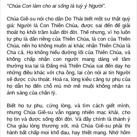
“Chúa Con làm cho ai sống là tuỳ ý Người”.
Chúa Giê-su nói cho dân Do Thái biết một sự thật quý
giá: Người là Con Thiên Chúa, được sai đến để giải
thoát họ khỏi trầm luân đời đời. Thế nhưng, vì họ luôn
tự phụ là dân riêng của Thiên Chúa, là con của Thiên
Chúa, nên họ không muốn ai khác nhận Thiên Chúa là
Cha cả. Họ không hiểu đường lối của Thiên Chúa, và
không chấp nhận con người mang dáng vẻ tầm
thường kia lại là Đấng mà Thiên Chúa sai đến dạy họ
những điều khác với cha ông, lại còn nói ai tin Người
sẽ được cứu thoát. Hoá ra, lòng kiêu căng tự phụ của
họ dẫn họ đến chỗ mù mờ mê muội không nhận ra
ánh sáng của chân lý.
Biết họ tự phụ, cứng lòng, và tìm cách giết mình,
nhưng Chúa Giê-su vẫn ngang nhiên mạc khải, cho
họ tin và được sống đời đời. Và đây chính là thánh ý
Cha giàu lòng thương xót, mà Chúa Giê-su phải thi
hành bất chấp mọi khổ đau, hay thiệt mạng. Nhớ hôm