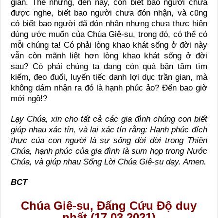
gian. Thế nhưng, đến nay, còn biết bao người chưa
được nghe, biết bao người chưa đón nhận, và cũng
có biết bao người đã đón nhận nhưng chưa thực hiện
đúng ước muốn của Chúa Giê-su, trong đó, có thể có
mỗi chúng ta! Có phải lòng khao khát sống ở đời này
vẫn còn mãnh liệt hơn lòng khao khát sống ở đời
sau? Có phải chúng ta đang còn quá bận tâm tìm
kiếm, đeo đuổi, luyến tiếc danh lợi dục trần gian, mà
không dám nhận ra đó là hạnh phúc ảo? Đến bao giờ
mới ngộ!?
Lạy Chúa, xin cho tất cả các gia đình chúng con biết
giúp nhau xác tín, và lại xác tín rằng: Hạnh phúc đích
thực của con người là sự sống đời đời trong Thiên
Chúa, hạnh phúc của gia đình là sum họp trong Nước
Chúa, và giúp nhau Sống Lời Chúa Giê-su dạy. Amen.
BCT
Chúa Giê-su, Đấng Cứu Độ duy
nhất (17.03.2021)