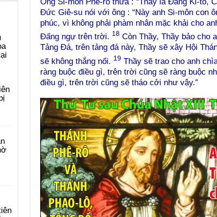
Ông Si-môn Phê-rô thưa : “Thầy là Đấng Ki-tô, 
Đức Giê-su nói với ông : “Này anh Si-môn con ôn
phúc, vì không phải phàm nhân mặc khải cho anh
18
Đấng ngự trên trời.
Còn Thầy, Thầy bảo cho anh
u
ọa
Tảng Đá, trên tảng đá này, Thầy sẽ xây Hội Thán
ại
19
sẽ không thắng nổi.
Thầy sẽ trao cho anh chìa
ràng buộc điều gì, trên trời cũng sẽ ràng buộc nh
điều gì, trên trời cũng sẽ tháo cởi như vậy.”
iên
bị
àn
hờ
tiên