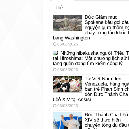
Thẻ
Đức Giám mục
Spokane kêu gọi cầ
nguyện giữa thảm h
cháy rừng tàn khốc t
bang Washington
06/08/2026
Những hibakusha người Triều T
tại Hiroshima: Một chương lịch sử 
lãng quên đang tìm kiếm công lý
06/08/2026
Từ Việt Nam đến
Venezuela, hàng ng
bạn trẻ Phan Sinh c
đón Đức Thánh Cha
Lêô XIV tại Assisi
06/08/2026
Đức Thánh Cha Lêô
XIV sẽ thực hiện
chuyến tông du đầu 