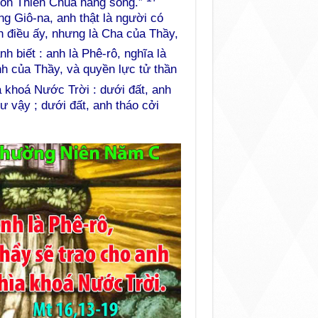
Con Thiên Chúa hằng sống.”
g Giô-na, anh thật là người có
 điều ấy, nhưng là Cha của Thầy,
 biết : anh là Phê-rô, nghĩa là
h của Thầy, và quyền lực tử thần
 khoá Nước Trời : dưới đất, anh
ư vậy ; dưới đất, anh tháo cởi