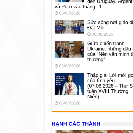
đến Uruguay, Argent
và Peru vào tháng 11
06/08/2026
Sức sống nơi giáo đ
Đất Mũi
06/08/2026
Giữa chiến tranh
Ukraine, những dấu 
của “Nền văn minh t
thương”
06/08/2026
Thập giá: Lời mời gọ
của tình yêu
(07.08.2026 – Thứ 
tuần XVIII Thường
Niên)
06/08/2026
HẠNH CÁC THÁNH