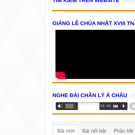
TÌM KIẾM TRÊN WEBSITE
GIẢNG LỄ CHÚA NHẬT XVIII TN
NGHE ĐÀI CHÂN LÝ Á CHÂU
Trình
Vm
00:00
R
P
phát
âm
thanh
Bài mới
Bài nổi bật
Phản hồi