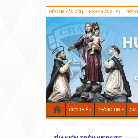
ĐỨC MẸ MÂN CÔI |
NGHE GIẢNG LỄ |
THẦN 
GIỚI THIỆU
THÔNG TIN
GIA