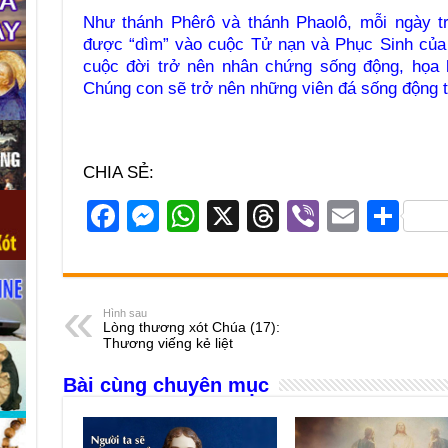
Như thánh Phêrô và thánh Phaolô, mỗi ngày t
được “dìm” vào cuộc Tử nạn và Phục Sinh của 
cuộc đời trở nên nhân chứng sống động, họa 
Chúng con sẽ trở nên những viên đá sống động t
CHIA SẺ:
F
M
W
X
T
Vi
E
S
a
e
h
hr
b
m
h
c
ss
at
e
er
ail
ar
e
e
s
a
e
Hình sau
Lòng thương xót Chúa (17):
b
n
A
d
Thương viếng kẻ liệt
o
g
p
s
Bài cùng chuyên mục
o
er
p
k