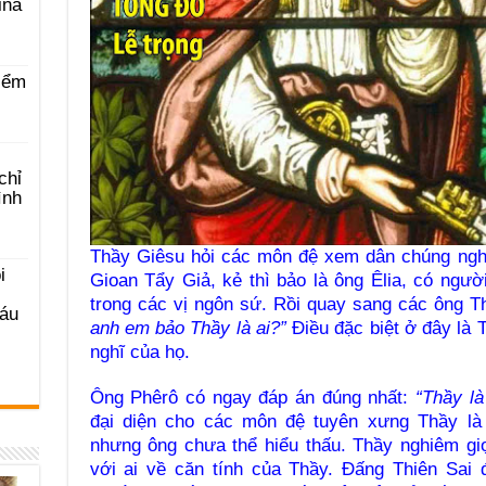
ina
iểm
chỉ
ình
Thầy Giêsu hỏi các môn đệ xem dân chúng nghĩ 
i
Gioan Tẩy Giả, kẻ thì bảo là ông Êlia, có ngườ
trong các vị ngôn sứ. Rồi quay sang các ông Th
Sáu
anh em bảo Thầy là ai?”
Điều đặc biệt ở đây là 
nghĩ của họ.
Ông Phêrô có ngay đáp án đúng nhất:
“Thầy là
đại diện cho các môn đệ tuyên xưng Thầy là
nhưng ông chưa thể hiểu thấu. Thầy nghiêm g
với ai về căn tính của Thầy. Đấng Thiên Sai 