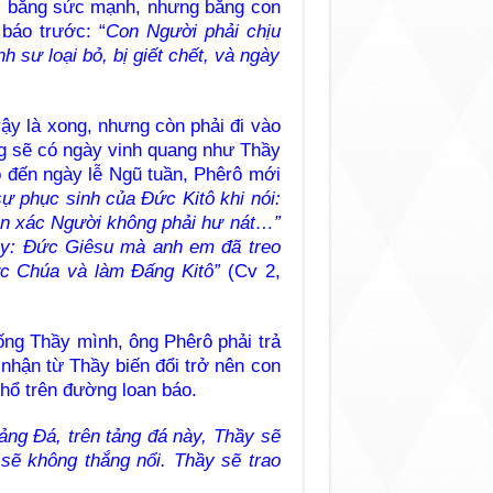
rị bằng sức mạnh, nhưng bằng con
báo trước: “
Con Người phải chịu
h sư loại bỏ, bị giết chết, và ngày
ậy là xong, nhưng còn phải đi vào
 sẽ có ngày vinh quang như Thầy
o đến ngày lễ Ngũ tuần, Phêrô mới
ự phục sinh của Đức Kitô khi nói:
hân xác Người không phải hư nát…”
 này: Đức Giêsu mà anh em đã treo
ức Chúa và làm Đấng Kitô”
(Cv 2,
ống Thầy mình, ông Phêrô phải trả
nhận từ Thầy biến đổi trở nên con
hổ trên đường loan báo.
Tảng Đá, trên tảng đá này, Thầy sẽ
sẽ không thắng nổi. Thầy sẽ trao