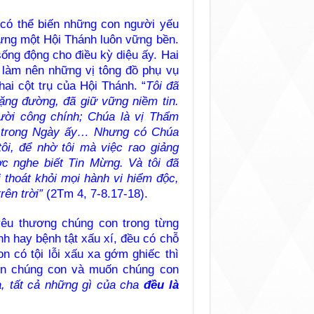
 có thể biến những con người yếu
dựng một Hội Thánh luôn vững bền.
ống động cho điều kỳ diệu ấy. Hai
 làm nên những vị tông đồ phụ vụ
ai cột trụ của Hội Thánh. “
Tôi đã
hặng đường, đã giữ vững niềm tin.
ười công chính; Chúa là vị Thẩm
i trong Ngày ấy… Nhưng có Chúa
i, để nhờ tôi mà việc rao giảng
c nghe biết Tin Mừng. Và tôi đã
 thoát khỏi mọi hành vi hiểm độc,
ên trời”
(2Tm 4, 7-8.17-18).
êu thương chúng con trong từng
ành hay bệnh tật xấu xí, đều có chỗ
n có tội lỗi xấu xa gớm ghiếc thì
ìn chúng con và muốn chúng con
, tất cả những gì của cha
đều là