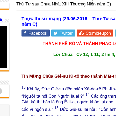
Thứ Tư sau Chúa Nhật XIII Thường Niên năm C)
Thực thi sứ mạng (29.06.2016 – Thứ Tư sa
A
năm C)
Facebook
Twitter
Stumbleupon
THÁNH PHÊ-RÔ VÀ THÁNH PHAO-LÔ
Lời Chúa:
Cv 12, 1-11; 2Tm 4,
Tin Mừng Chúa Giê-su Ki-tô theo thánh Mát-t
13
Khi ấy, Đức Giê-su đến miền Xê-da-rê Phi-líp
d
14
“Người ta nói Con Người là ai ?”
Các ông thưa 
Giả, kẻ thì bảo là ông Ê-li-a, người khác lại cho
15
các vị ngôn sứ.”
Đức Giê-su lại hỏi : “Còn an