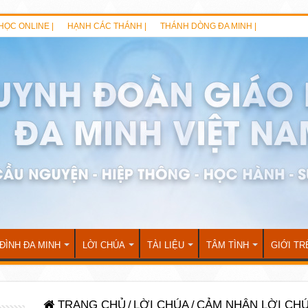
HỌC ONLINE |
HẠNH CÁC THÁNH |
THÁNH DÒNG ĐA MINH |
 ĐÌNH ĐA MINH
LỜI CHÚA
TÀI LIỆU
TÂM TÌNH
GIỚI TR
TRANG CHỦ
/
LỜI CHÚA
/
CẢM NHẬN LỜI CH