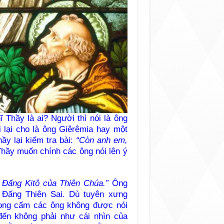
Thầy là ai? Người thì nói là ông
i lại cho là ông Giêrêmia hay một
ầy lại kiểm tra bài:
“Còn anh em,
Thầy muốn chính các ông nói lên ý
 Đấng Kitô của Thiên Chúa.”
Ông
 Đấng Thiên Sai. Dù tuyên xưng
iọng cấm các ông không được nói
đến không phải như cái nhìn của