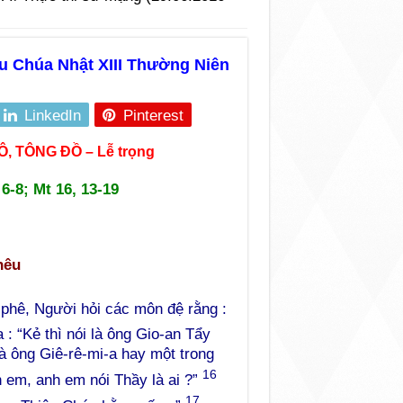
u Chúa Nhật XIII Thường Niên
LinkedIn
Pinterest
, TÔNG ĐỒ – L
ễ trọng
 6-8; Mt 16, 13-19
hêu
-phê, Người hỏi các môn đệ rằng :
: “Kẻ thì nói là ông Gio-an Tẩy
 là ông Giê-rê-mi-a hay một trong
16
h em, anh em nói Thầy là ai ?”
17