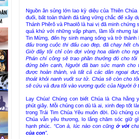
Nguồn ân sủng lớn lao kỳ diệu của Thiên Chúa
đuối, bất toàn thành đá tảng vững chắc để xây 
Thánh Phêrô và Phaolô là hai vị đã minh chứng s
quá khứ với những vấp phạm, lầm lỗi nhưng lại
Tin Mừng, đến hy sinh mạng sống và trở thành h
đấu trong cuộc thi đấu cao đẹp, đã chạy hết c
Giờ đây tôi chỉ còn đợi vòng hoa dành cho ng
Phán chí công sẽ trao phần thưởng đó cho tô
đứng bên cạnh, Người đã ban sức mạnh cho tô
được hoàn thành, và tất cả các dân ngoại đượ
thoát khỏi nanh vuốt sư tử. Chúa sẽ còn cho tôi
sẽ cứu và đưa tôi vào vương quốc của Người ở tr
Lạy Chúa! Chúng con biết Chúa là Cha hằng y
phút giây. Mỗi chúng con dù là ai, xinh đẹp tốt l
trong Trái Tim Chúa Yêu muôn đời. Dù chúng co
Chúa vẫn yêu thương, lo lắng chăm sóc giữ g
hạnh phúc.
“Con à, lúc nào con cũng
ở với
cha
của con
”.