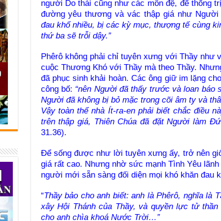
người Do thái cũng như các môn đệ, để thống t
đường yêu thương và vác thập giá như Người 
đau khổ nhiều, bị các kỳ mục, thượng tế cùng kin
thứ ba sẽ trỗi dậy.”
Phêrô không phải chỉ tuyên xưng với Thầy như v
cuộc Thương Khó với Thầy mà theo Thầy. Nhưng
đã phục sinh khải hoàn. Các ông giữ im lặng ch
công bố:
“nên Người đã thấy trước và loan báo s
Người đã không bị bỏ mặc trong cõi âm ty và t
Vậy toàn thể nhà Ít-ra-en phải biết chắc điều
trên thập giá, Thiên Chúa đã đặt Người làm Đ
31.36).
Để sống được như lời tuyên xưng ấy, trở nên gi
giá rất cao. Nhưng nhờ sức mạnh Tình Yêu lãnh 
người mới sẵn sàng đối diện mọi khó khăn đau k
“
Thầy bảo cho anh biết: anh là Phêrô, nghĩa là 
xây Hội Thánh của Thầy, và quyền lực tử thần 
cho anh chìa khoá Nước Trời…”