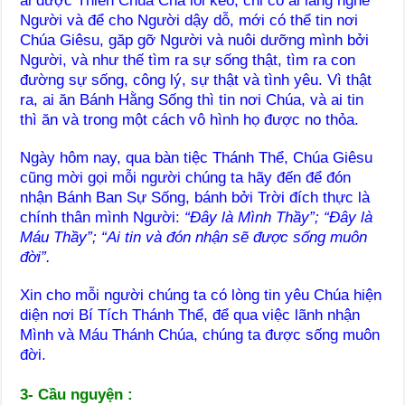
ai được Thiên Chúa Cha lôi kéo, chỉ có ai lắng nghe
Người và để cho Người dậy dỗ, mới có thể tin nơi
Chúa Giêsu, găp gỡ Người và nuôi dưỡng mình bởi
Người, và như thế tìm ra sự sống thật, tìm ra con
đường sự sống, công lý, sự thật và tình yêu. Vì thật
ra, ai ăn Bánh Hằng Sống thì tin nơi Chúa, và ai tin
thì ăn và trong một cách vô hình họ được no thỏa.
Ngày hôm nay, qua bàn tiệc Thánh Thể, Chúa Giêsu
cũng mời gọi mỗi người chúng ta hãy đến để đón
nhận Bánh Ban Sự Sống, bánh bởi Trời đích thực là
chính thân mình Người:
“Đây là Mình Thầy”; “Đây là
Máu Thầy”; “Ai tin và đón nhận sẽ được sống muôn
đời”.
Xin cho mỗi người chúng ta có lòng tin yêu Chúa hiện
diện nơi Bí Tích Thánh Thể, để qua việc lãnh nhận
Mình và Máu Thánh Chúa, chúng ta được sống muôn
đời.
3- Cầu nguyện :