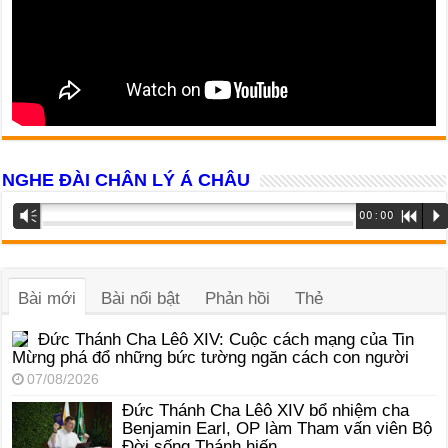
NGHE ĐÀI CHÂN LÝ Á CHÂU
Trình
Vm
00:00
R
P
phát
âm
thanh
Bài mới
Bài nổi bật
Phản hồi
Thẻ
Đức Thánh Cha Lêô XIV: Cuộc cách mạng của Tin
Mừng phá đổ những bức tường ngăn cách con người
07/08/2026
Đức Thánh Cha Lêô XIV bổ nhiệm cha
Benjamin Earl, OP làm Tham vấn viên Bộ
Đời sống Thánh hiến