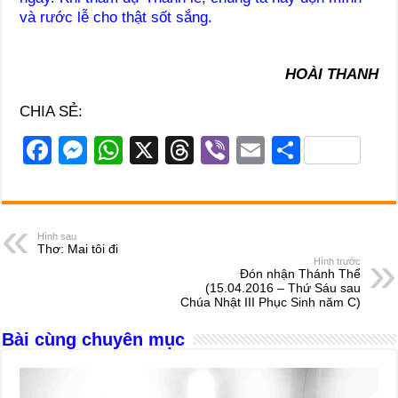
và rước lễ cho thật sốt sắng.
HOÀI THANH
CHIA SẺ:
F
M
W
X
T
Vi
E
S
a
e
h
hr
b
m
h
c
ss
at
e
er
ail
ar
e
e
s
a
e
Hình sau
Thơ: Mai tôi đi
b
n
A
d
Hình trước
Đón nhận Thánh Thể
o
g
p
s
(15.04.2016 – Thứ Sáu sau
Chúa Nhật III Phục Sinh năm C)
o
er
p
Bài cùng chuyên mục
k