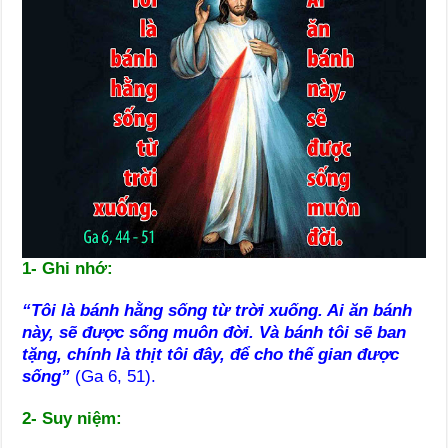
1- Ghi nhớ:
“Tôi là bánh hằng sống từ trời xuống.
Ai ăn bánh
này, sẽ được sống muôn đời. Và bánh tôi sẽ ban
tặng, chính là thịt tôi đây, để cho thế gian được
sống”
(Ga 6, 51).
2- Suy niệm: