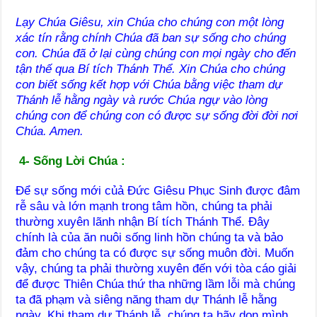
Lạy Chúa Giêsu, xin Chúa cho chúng con một lòng
xác tín rằng chính Chúa đã ban sự sống cho chúng
con. Chúa đã ở lại cùng chúng con mọi ngày cho đến
tận thế qua Bí tích Thánh Thể. Xin Chúa cho chúng
con biết sống kết hợp với Chúa bằng việc tham dự
Thánh lễ hằng ngày và rước Chúa ngự vào lòng
chúng con để chúng con có được sự sống đời đời nơi
Chúa. Amen.
4- Sống Lời Chúa :
Để sự sống mới củả Đức Giêsu Phục Sinh được đâm
rễ sâu và lớn mạnh trong tâm hồn, chúng ta phải
thường xuyên lãnh nhận Bí tích Thánh Thể. Đây
chính là của ăn nuôi sống linh hồn chúng ta và bảo
đảm cho chúng ta có được sự sống muôn đời. Muốn
vậy, chúng ta phải thường xuyên đến với tòa cáo giải
để được Thiên Chúa thứ tha những lầm lỗi mà chúng
ta đã phạm và siêng năng tham dự Thánh lễ hằng
ngày. Khi tham dự Thánh lễ, chúng ta hãy dọn mình