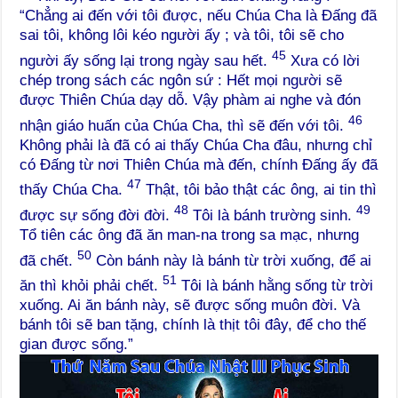
“Chẳng ai đến với tôi được, nếu Chúa Cha là Đấng đã
sai tôi, không lôi kéo người ấy ; và tôi, tôi sẽ cho
45
người ấy sống lại trong ngày sau hết.
Xưa có lời
chép trong sách các ngôn sứ : Hết mọi người sẽ
được Thiên Chúa dạy dỗ. Vậy phàm ai nghe và đón
46
nhận giáo huấn của Chúa Cha, thì sẽ đến với tôi.
Không phải là đã có ai thấy Chúa Cha đâu, nhưng chỉ
có Đấng từ nơi Thiên Chúa mà đến, chính Đấng ấy đã
47
thấy Chúa Cha.
Thật, tôi bảo thật các ông, ai tin thì
48
49
được sự sống đời đời.
Tôi là bánh trường sinh.
Tổ tiên các ông đã ăn man-na trong sa mạc, nhưng
50
đã chết.
Còn bánh này là bánh từ trời xuống, để ai
51
ăn thì khỏi phải chết.
Tôi là bánh hằng sống từ trời
xuống. Ai ăn bánh này, sẽ được sống muôn đời. Và
bánh tôi sẽ ban tặng, chính là thịt tôi đây, để cho thế
gian được sống.”