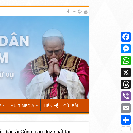
Face
Mess
What
X
Thre
Viber
Ẻ
MULTIMEDIA
LIÊN HỆ – GỬI BÀI
Emai
Shar
c bác ái Công giáo duy nhất tại