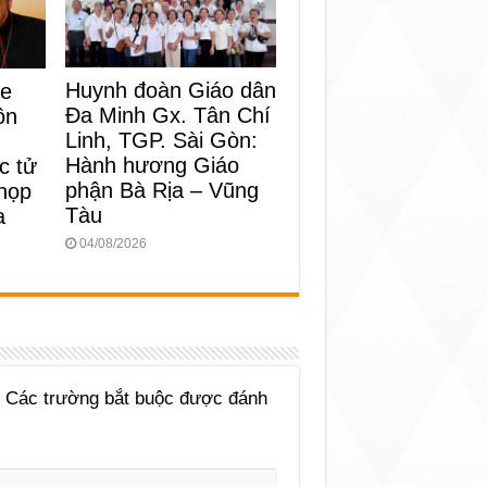
Huynh đoàn Giáo dân
ke
Đa Minh Gx. Tân Chí
ôn
Linh, TGP. Sài Gòn:
Hành hương Giáo
c tử
phận Bà Rịa – Vũng
 họp
Tàu
a
04/08/2026
Các trường bắt buộc được đánh