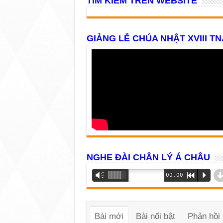
TÌM KIẾM TRÊN WEBSITE
GIẢNG LỄ CHÚA NHẬT XVIII TN
NGHE ĐÀI CHÂN LÝ Á CHÂU
Trình
Vm
00:00
R
P
phát
âm
thanh
Bài mới
Bài nổi bật
Phản hồi