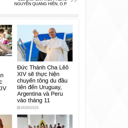
NGUYỄN QUANG HIẾN, O.P.
Đức Thánh Cha Lêô
XIV sẽ thực hiện
an
chuyến tông du đầu
c
tiên đến Uruguay,
XIV
Argentina và Peru
vào tháng 11
06/08/2026