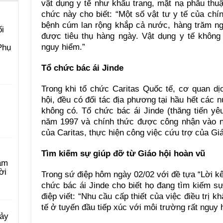
vật dụng y tế như khẩu trang, mặt nạ phẫu thu
chức này cho biết: “Một số vật tư y tế của chín
bệnh cúm lan rộng khắp cả nước, hàng trăm ng
i
được tiêu thụ hàng ngày. Vật dụng y tế không
nguy hiểm.”
Phụ
Tổ chức bác ái Jinde
Trong khi tổ chức Caritas Quốc tế, cơ quan dị
hội, đều có đối tác địa phương tại hầu hết các n
không có. Tổ chức bác ái Jinde (thăng tiến yê
năm 1997 và chính thức được công nhận vào n
của Caritas, thực hiện công việc cứu trợ của Giá
Tìm kiếm sự giúp đỡ từ Giáo hội hoàn vũ
àm
ời
Trong sứ điệp hôm ngày 02/02 với đề tựa “Lời kê
chức bác ái Jinde cho biết họ đang tìm kiếm s
điệp viết: “Nhu cầu cấp thiết của việc điều trị 
tế ở tuyến đầu tiếp xúc với môi trường rất nguy 
Bảy