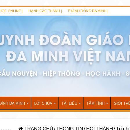
HỌC ONLINE |
HẠNH CÁC THÁNH |
THÁNH DÒNG ĐA MINH |
ĐÌNH ĐA MINH
LỜI CHÚA
TÀI LIỆU
TÂM TÌNH
GIỚI TR
TRANG CHỦ
/
THÔNG TIN
/
HỘI THÁNH
/
Tổ chứ