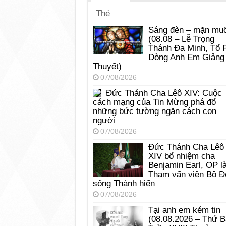
Thẻ
Sáng đèn – mặn muố
(08.08 – Lễ Trọng
Thánh Đa Minh, Tổ 
Dòng Anh Em Giảng
Thuyết)
07/08/2026
Đức Thánh Cha Lêô XIV: Cuộc
cách mạng của Tin Mừng phá đổ
những bức tường ngăn cách con
người
07/08/2026
Đức Thánh Cha Lêô
XIV bổ nhiệm cha
Benjamin Earl, OP l
Tham vấn viên Bộ Đ
sống Thánh hiến
07/08/2026
Tại anh em kém tin
(08.08.2026 – Thứ 