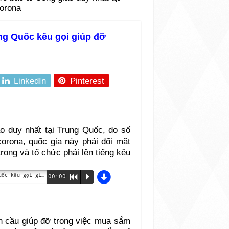
corona
ung Quốc kêu gọi giúp đỡ
LinkedIn
Pinterest
áo duy nhất tại Trung Quốc, do số
 corona, quốc gia này phải đối mặt
trọng và tổ chức phải lên tiếng kêu
d
Tổ chức từ thiện Công giáo duy nhất tại Trung Quốc kêu gọi giúp đỡ
00:00
R
P
àn cầu giúp đỡ trong việc mua sắm