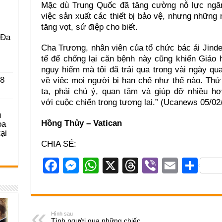
Mặc dù Trung Quốc đã tăng cường nỗ lực ngăn
việc sản xuất các thiết bị bảo vệ, nhưng những
tăng vọt, sứ điệp cho biết.
 Ða
Cha Trương, nhân viên của tổ chức bác ái Jinde 
tế để chống lại căn bệnh này cũng khiến Giáo h
nguy hiểm mà tôi đã trải qua trong vài ngày qua
 8
về việc mọi người bị hạn chế như thế nào. Th
ta, phải chú ý, quan tâm và giúp đỡ nhiều h
với cuộc chiến trong tương lai.” (Ucanews 05/02
u
Hồng Thủy – Vatican
ọa
ại
CHIA SẺ:
F
M
W
X
T
Vi
E
S
a
e
h
hr
b
m
h
c
ss
at
e
er
ail
ar
e
e
s
a
e
Hình sau
Tình người qua những chiếc