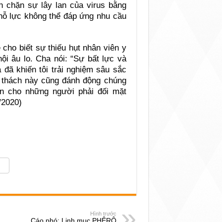
 chặn sự lây lan của virus bằng
 nỗ lực không thể đáp ứng nhu cầu
cho biết sự thiếu hụt nhân viên y
ội âu lo. Cha nói: “Sự bất lực và
 đã khiến tôi trải nghiệm sâu sắc
ử thách này cũng đánh động chúng
ơn cho những người phải đối mặt
/2020)
Hình trước
Cáo phó: Linh mục PHÊRÔ