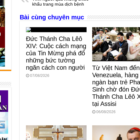
b
n
A
d
khẩu trang mùa dịch bệnh
o
g
p
s
Bài cùng chuyên mục
o
er
p
k
Đức Thánh Cha Lêô
XIV: Cuộc cách mạng
của Tin Mừng phá đổ
những bức tường
ngăn cách con người
Từ Việt Nam đến
Venezuela, hàng
07/08/2026
ngàn bạn trẻ Ph
Sinh chờ đón Đứ
Thánh Cha Lêô 
tại Assisi
06/08/2026