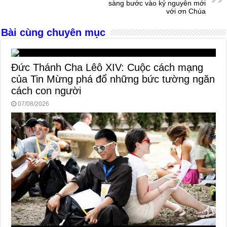
sàng bước vào kỷ nguyên mới
o
er
p
với ơn Chúa
k
Bài cùng chuyên mục
Đức Thánh Cha Lêô XIV: Cuộc cách mạng
của Tin Mừng phá đổ những bức tường ngăn
cách con người
07/08/2026