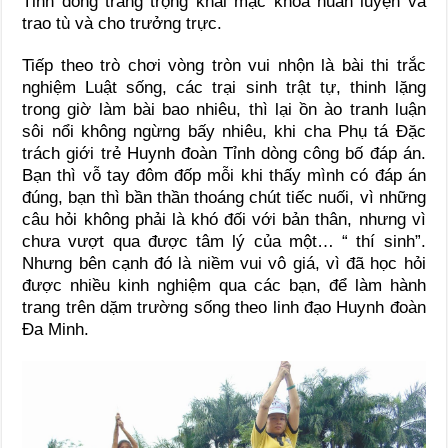
Tỉnh dòng trang trọng khai mạc khóa huấn luyện và
trao tù và cho trưởng trực.
Tiếp theo trò chơi vòng tròn vui nhộn là bài thi trắc
nghiệm Luật sống, các trại sinh trật tự, thinh lặng
trong giờ làm bài bao nhiêu, thì lại ồn ào tranh luận
sôi nổi không ngừng bấy nhiêu, khi cha Phụ tá Đặc
trách giới trẻ Huynh đoàn Tỉnh dòng công bố đáp án.
Bạn thì vỗ tay đôm đốp mỗi khi thấy mình có đáp án
đúng, bạn thì bần thần thoáng chút tiếc nuối, vì những
câu hỏi không phải là khó đối với bản thân, nhưng vì
chưa vượt qua được tâm lý của một… “ thí sinh”.
Nhưng bên cạnh đó là niềm vui vô giá, vì đã học hỏi
được nhiều kinh nghiệm qua các bạn, để làm hành
trang trên dặm trường sống theo linh đạo Huynh đoàn
Đa Minh.