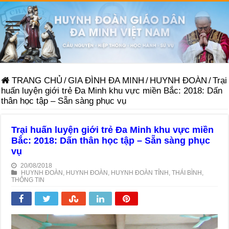
TRANG CHỦ
/
GIA ĐÌNH ĐA MINH
/
HUYNH ĐOÀN
/
Trại
huấn luyện giới trẻ Đa Minh khu vực miền Bắc: 2018: Dấn
thân học tập – Sẵn sàng phục vụ
Trại huấn luyện giới trẻ Đa Minh khu vực miền
Bắc: 2018: Dấn thân học tập – Sẵn sàng phục
vụ
20/08/2018
HUYNH ĐOÀN
,
HUYNH ĐOÀN
,
HUYNH ĐOÀN TỈNH
,
THÁI BÌNH
,
THÔNG TIN