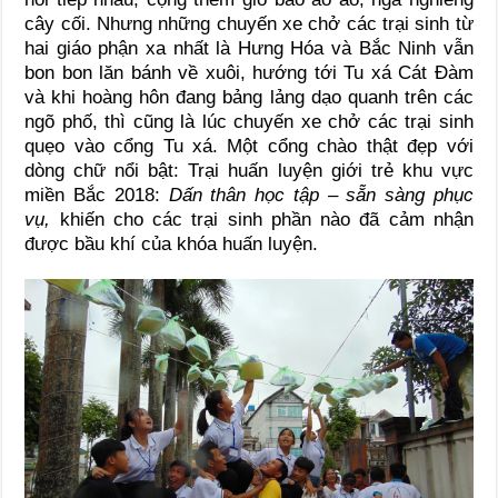
cây cối. Nhưng những chuyến xe chở các trại sinh từ
hai giáo phận xa nhất là Hưng Hóa và Bắc Ninh vẫn
bon bon lăn bánh về xuôi, hướng tới Tu xá Cát Đàm
và khi hoàng hôn đang bảng lảng dạo quanh trên các
ngõ phố, thì cũng là lúc chuyến xe chở các trại sinh
quẹo vào cổng Tu xá. Một cổng chào thật đẹp với
dòng chữ nổi bật: Trại huấn luyện giới trẻ khu vực
miền Bắc 2018:
Dấn thân học tập – sẵn sàng phục
vụ,
khiến cho các trại sinh phần nào đã cảm nhận
được bầu khí của khóa huấn luyện.