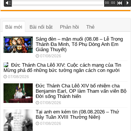
Trình
Vm
00:00
R
P
phát
âm
thanh
Bài mới
Bài nổi bật
Phản hồi
Thẻ
Sáng đèn – mặn muối (08.08 – Lễ Trọng
Thánh Đa Minh, Tổ Phụ Dòng Anh Em
Giảng Thuyết)
07/08/2026
Đức Thánh Cha Lêô XIV: Cuộc cách mạng của Tin
Mừng phá đổ những bức tường ngăn cách con người
07/08/2026
Đức Thánh Cha Lêô XIV bổ nhiệm cha
Benjamin Earl, OP làm Tham vấn viên Bộ
Đời sống Thánh hiến
07/08/2026
Tại anh em kém tin (08.08.2026 – Thứ
Bảy Tuần XVIII Thường Niên)
07/08/2026