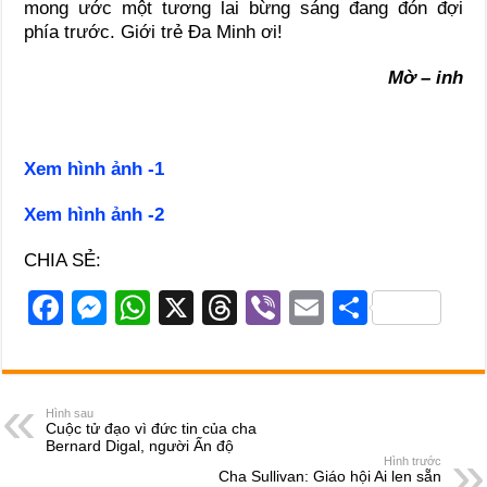
mong ước một tương lai bừng sáng đang đón đợi
phía trước. Giới trẻ Đa Minh ơi!
Mờ – inh
Xem hình ảnh -1
Xem hình ảnh -2
CHIA SẺ:
F
M
W
X
T
Vi
E
S
a
e
h
hr
b
m
h
c
ss
at
e
er
ail
ar
e
e
s
a
e
Hình sau
Cuộc tử đạo vì đức tin của cha
b
n
A
d
Bernard Digal, người Ấn độ
Hình trước
o
g
p
s
Cha Sullivan: Giáo hội Ai len sẵn