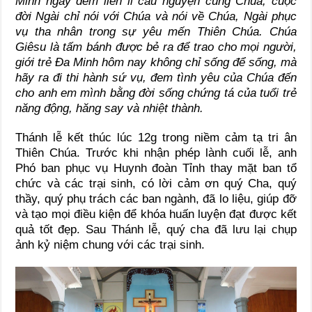
Minh ngày đêm liên lỉ cầu nguyện cùng Chúa, cuộc
đời Ngài chỉ nói với Chúa và nói về Chúa, Ngài phục
vụ tha nhân trong sự yêu mến Thiên Chúa.
Chúa
Giêsu là tấm bánh được bẻ ra để trao cho mọi người,
giới trẻ Đa Minh hôm nay không chỉ sống để sống, mà
hãy ra đi thi hành sứ vụ, đem tình yêu của Chúa đến
cho anh em mình bằng đời sống chứng tá của tuổi trẻ
năng động, hăng say và nhiệt thành.
Thánh lễ kết thúc lúc 12g trong niềm cảm tạ tri ân
Thiên Chúa. Trước khi nhận phép lành cuối lễ, anh
Phó ban phục vụ Huynh đoàn Tỉnh thay mặt ban tổ
chức và các trại sinh, có lời cảm ơn quý Cha, quý
thầy, quý phụ trách các ban ngành, đã lo liệu, giúp đỡ
và tạo mọi điều kiện để khóa huấn luyện đạt được kết
quả tốt đẹp. Sau Thánh lễ, quý cha đã lưu lại chụp
ảnh kỷ niệm chung với các trại sinh.