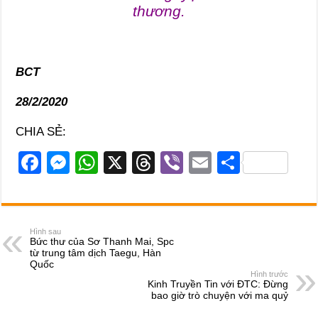
thương.
BCT
28/2/2020
CHIA SẺ:
F
M
W
X
T
Vi
E
S
a
e
h
hr
b
m
h
c
ss
at
e
er
ail
ar
e
e
s
a
e
Hình sau
Bức thư của Sơ Thanh Mai, Spc
b
n
A
d
từ trung tâm dịch Taegu, Hàn
Quốc
o
g
p
s
Hình trước
Kinh Truyền Tin với ĐTC: Đừng
o
er
p
bao giờ trò chuyện với ma quỷ