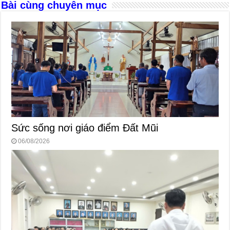
k
Bài cùng chuyên mục
Sức sống nơi giáo điểm Đất Mũi
06/08/2026