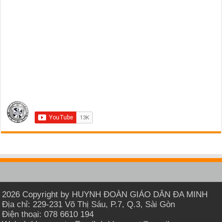
2026 Copyright by HUYNH ĐOÀN GIÁO DÂN ĐA MINH
Địa chỉ: 229-231 Võ Thị Sáu, P.7, Q.3, Sài Gòn
Điện thoại: 078 6610 194