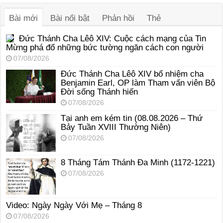
thanh
Bài mới
Bài nổi bật
Phản hồi
Thẻ
Đức Thánh Cha Lêô XIV: Cuộc cách mạng của Tin
Mừng phá đổ những bức tường ngăn cách con người
07/08/2026
Đức Thánh Cha Lêô XIV bổ nhiệm cha
Benjamin Earl, OP làm Tham vấn viên Bộ
Đời sống Thánh hiến
07/08/2026
Tại anh em kém tin (08.08.2026 – Thứ
Bảy Tuần XVIII Thường Niên)
07/08/2026
8 Tháng Tám Thánh Ða Minh (1172-1221)
07/08/2026
Video: Ngày Ngày Với Mẹ – Tháng 8
07/08/2026