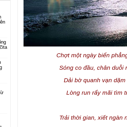
n
yên
ống
Zita
Chợt một ngày biển phẳng
n
Sóng co đầu, chân duỗi 
g
Dải bờ quanh vạn dặm n
Lòng run rẩy mãi tìm t
Từ
Trải thời gian, xiết ngàn