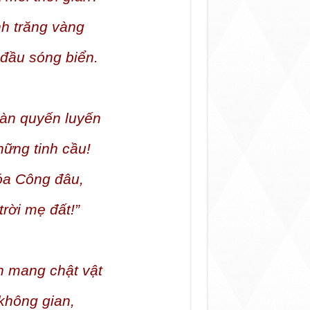
nh trăng vàng
 đầu sóng biển.
ràn quyến luyến
hững tinh cầu!
óa Công đâu,
rời mẹ đất!”
h mang chật vật
 không gian,