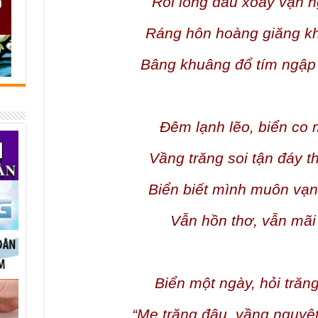
Rối lòng đau xoáy vạn ng
Ráng hôn hoàng giăng kh
Bâng khuâng đổ tím ngập
Đêm lạnh lẽo, biển co
Vầng trăng soi tận đáy t
Biển biết mình muôn vạn
Vẫn hồn thơ, vẫn mãi 
Biển một ngày, hỏi trăn
“Mẹ trăng đâu, vầng nguyệt