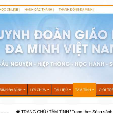
HỌC ONLINE |
HẠNH CÁC THÁNH |
THÁNH DÒNG ĐA MINH |
 ĐÌNH ĐA MINH
LỜI CHÚA
TÀI LIỆU
TÂM TÌNH
GIỚI TR
TRANG CHỦ
/
TÂM TÌNH
/
Trang thơ: Sóng sánh