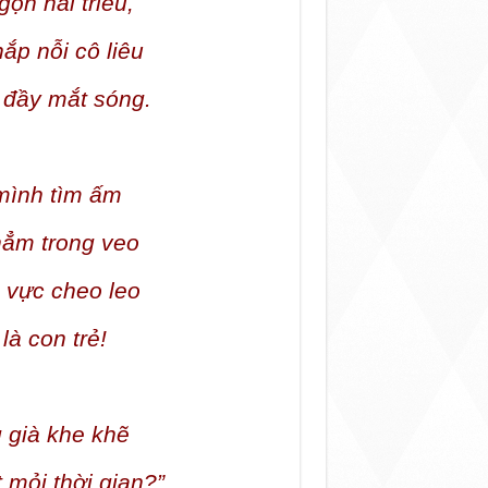
ọn hải triều,
ắp nỗi cô liêu
 đầy mắt sóng.
 mình tìm ấm
hẳm trong veo
 vực cheo leo
là con trẻ!
g già khe khẽ
 mỏi thời gian?”