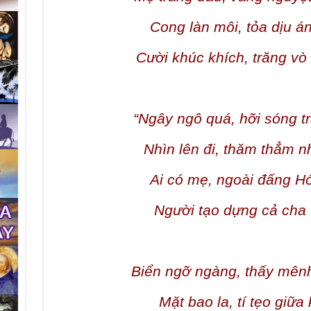
Cong làn môi, tỏa dịu á
Cười khúc khích, trăng vò
“Ngây ngô quá, hỡi sóng t
Nhìn lên đi, thăm thẳm n
Ai có mẹ, ngoài đấng H
Người tạo dựng cả cha t
Biển ngỡ ngàng, thấy mên
Mặt bao la, tí tẹo giữa