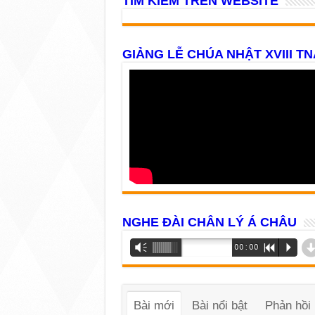
TÌM KIẾM TRÊN WEBSITE
GIẢNG LỄ CHÚA NHẬT XVIII TN
NGHE ĐÀI CHÂN LÝ Á CHÂU
Trình
Vm
00:00
R
P
phát
âm
thanh
Bài mới
Bài nổi bật
Phản hồi