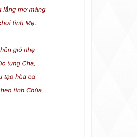
g lắng mơ màng
hơi tình Mẹ.
hồn gió nhẹ
úc tụng Cha,
ụ tạo hòa ca
khen tình Chúa.