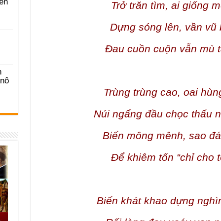
ên
Trở trăn tìm, ai giống 
Dựng sóng lên, vần vũ 
Đau cuồn cuộn vẫn mù 
n
-nô
Trùng trùng cao, oai hùn
Núi ngẩng đầu chọc thấu 
Biển mông mênh, sao đán
Để khiêm tốn “chỉ cho t
Biển khát khao dựng nghì