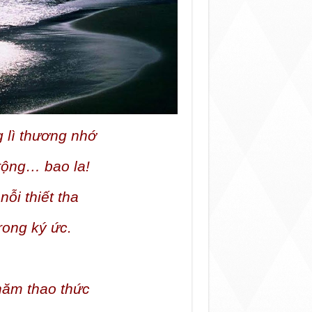
 lì thương nhớ
rộng… bao la!
ỗi thiết tha
rong ký ức.
 năm thao thức