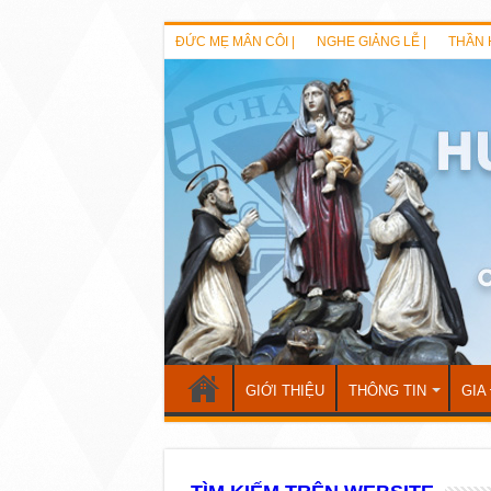
ĐỨC MẸ MÂN CÔI |
NGHE GIẢNG LỄ |
THẦN 
GIỚI THIỆU
THÔNG TIN
GIA