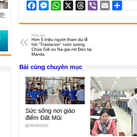
F
M
W
X
T
Vi
E
S
a
e
h
hr
b
m
h
c
ss
at
e
er
ail
ar
e
e
s
a
e
Hình sau
Hơn 5 triệu người tham dự lễ
b
n
A
d
hội “Traslacion” rước tượng
Chúa Giê-su Na-gia-rét Đen tại
o
g
p
s
Manila.
o
er
p
Bài cùng chuyên mục
k
Sức sống nơi giáo
điểm Đất Mũi
06/08/2026