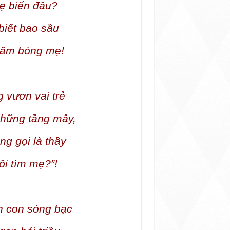
mẹ biển đâu?
biết bao sầu
tăm bóng mẹ!
g vươn vai trẻ
những tầng mây,
g gọi là thầy
ôi tìm mẹ?”!
n con sóng bạc