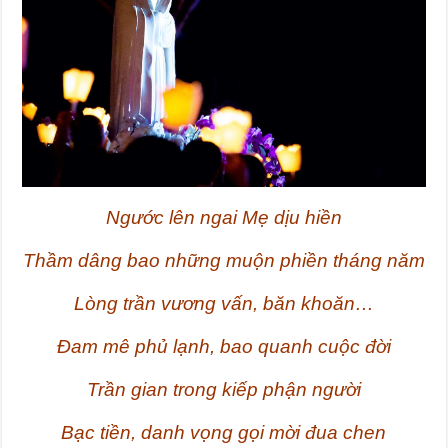
Ngước lên ngai Mẹ dịu hiền
Thầm dâng bao những muộn phiền tháng năm
Lòng trần vương vấn, băn khoăn…
Đam mê phủ lạnh, bao quanh cuộc đời
Trần gian trong kiếp phận người
Bạc tiền, danh vọng gọi mời đua chen