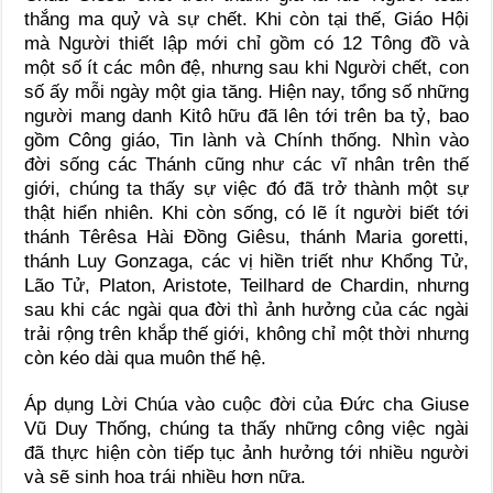
thắng ma quỷ và sự chết. Khi còn tại thế, Giáo Hội
mà Người thiết lập mới chỉ gồm có 12 Tông đồ và
một số ít các môn đệ, nhưng sau khi Người chết, con
số ấy mỗi ngày một gia tăng. Hiện nay, tổng số những
người mang danh Kitô hữu đã lên tới trên ba tỷ, bao
gồm Công giáo, Tin lành và Chính thống. Nhìn vào
đời sống các Thánh cũng như các vĩ nhân trên thế
giới, chúng ta thấy sự việc đó đã trở thành một sự
thật hiển nhiên. Khi còn sống, có lẽ ít người biết tới
thánh Têrêsa Hài Đồng Giêsu, thánh Maria goretti,
thánh Luy Gonzaga, các vị hiền triết như Khổng Tử,
Lão Tử, Platon, Aristote, Teilhard de Chardin, nhưng
sau khi các ngài qua đời thì ảnh hưởng của các ngài
trải rộng trên khắp thế giới, không chỉ một thời nhưng
còn kéo dài qua muôn thế hệ.
Áp dụng Lời Chúa vào cuộc đời của Đức cha Giuse
Vũ Duy Thống, chúng ta thấy những công việc ngài
đã thực hiện còn tiếp tục ảnh hưởng tới nhiều người
và sẽ sinh hoa trái nhiều hơn nữa.