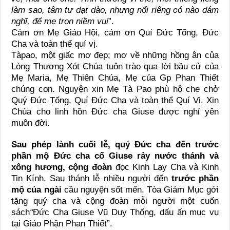
làm sao, tâm tư dạt dào, nhưng nổi riêng có nào dám
nghĩ, để mẹ trọn niềm vui
”.
Cám ơn Mẹ Giáo Hội, cám ơn Quí Đức Tổng, Đức
Cha và toàn thể quí vị.
Tàpao, một giấc mơ đẹp; mơ về những hồng ân của
Lòng Thương Xót Chúa tuôn trào qua lời bầu cử của
Mẹ Maria, Mẹ Thiên Chúa, Mẹ của Gp Phan Thiết
chúng con. Nguyện xin Mẹ Tà Pao phù hộ che chở
Quý Đức Tổng, Quí Đức Cha và toàn thể Quí Vị. Xin
Chúa cho linh hồn Đức cha Giuse được nghỉ yên
muôn đời.
Sau phép lành cuối lễ, quý Đức cha đến trước
phần mộ Đức cha cố Giuse rảy nước thánh và
xông hương, cộng đoàn
đọc Kinh Lạy Cha và Kinh
Tin Kính. Sau thánh lễ nhiều người đến
trước phần
mộ của ngài
cầu nguyện sốt mến. Tòa Giám Mục gởi
tặng quý cha và cộng đoàn mỗi người một cuốn
sách
“
Đức Cha Giuse Vũ Duy Thống, dấu ấn mục vụ
tại Giáo Phận Phan Thiết”.