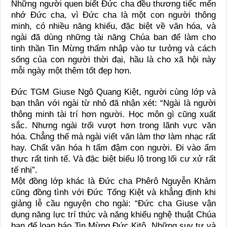
Những người quen biết Đức cha đều thương tiếc mến
nhớ Đức cha, vì Đức cha là một con người thông
minh, có nhiều năng khiếu, đặc biệt về văn hóa, và
ngài đã dùng những tài năng Chúa ban để làm cho
tinh thần Tin Mừng thấm nhập vào tư tưởng và cách
sống của con người thời đại, hầu là cho xã hội này
mỗi ngày một thêm tốt đẹp hơn.
Đức TGM Giuse Ngô Quang Kiệt, người cùng lớp và
bạn thân với ngài từ nhỏ đã nhận xét: “Ngài là người
thông minh tài trí hơn người. Học môn gì cũng xuất
sắc. Nhưng ngài trổi vượt hơn trong lãnh vực văn
hóa. Chẳng thế mà ngài viết văn làm thơ làm nhạc rất
hay. Chất văn hóa h tấm đậm con người. Đi vào ẩm
thực rất tinh tế. Và đặc biệt biểu lộ trong lối cư xử rất
tế nhị”.
Một đồng lớp khác là Đức cha Phêrô Nguyễn Khảm
cũng đồng tình với Đức Tổng Kiệt và khẳng định khi
giảng lễ cầu nguyện cho ngài: “Đức cha Giuse vận
dụng năng lực trí thức và năng khiếu nghệ thuật Chúa
ban để loan báo Tin Mừng Đức Kitô. Những suy tư và