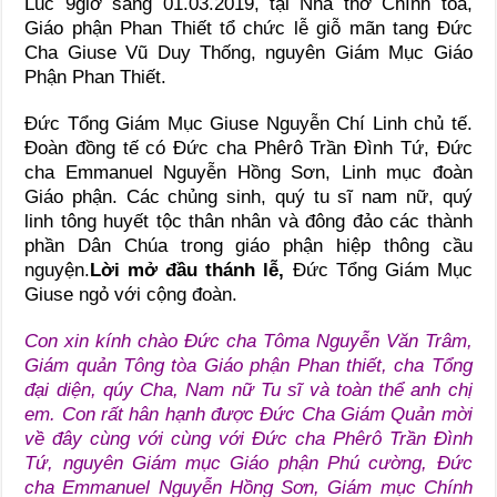
Lúc 9giờ sáng 01.03.2019, tại Nhà thờ Chính tòa,
Giáo phận Phan Thiết tổ chức lễ giỗ mãn tang Đức
Cha Giuse Vũ Duy Thống, nguyên Giám Mục Giáo
Phận Phan Thiết.
Đức Tổng Giám Mục Giuse Nguyễn Chí Linh chủ tế.
Đoàn đồng tế có Đức cha Phêrô Trần Đình Tứ, Đức
cha Emmanuel Nguyễn Hồng Sơn, Linh mục đoàn
Giáo phận. Các chủng sinh, quý tu sĩ nam nữ, quý
linh tông huyết tộc thân nhân và đông đảo các thành
phần Dân Chúa trong giáo phận hiệp thông cầu
nguyện.
Lời mở đầu thánh lễ,
Đức Tổng Giám Mục
Giuse ngỏ với cộng đoàn.
Con xin kính chào Đức cha Tôma Nguyễn Văn Trâm,
Giám quản Tông tòa Giáo phận Phan thiết, cha Tổng
đại diện, qúy Cha, Nam nữ Tu sĩ và toàn thể anh chị
em. Con rất hân hạnh được Đức Cha Giám Quản mời
về đây cùng với cùng với Đức cha Phêrô Trần Đình
Tứ, nguyên Giám mục Giáo phận Phú cường, Đức
cha Emmanuel Nguyễn Hồng Sơn, Giám mục Chính