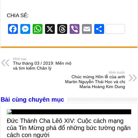
CHIA SẺ:
F
M
W
X
T
Vi
E
S
a
e
h
hr
b
m
h
c
ss
at
e
er
ail
ar
e
e
s
a
e
Hình sau
Thư tháng 03 / 2019: Mến mộ
b
n
A
d
và tìm kiếm Chân lý
Hình trước
o
g
p
s
Chúc mừng Hôn lễ của anh
Martin Nguyễn Thái Học và chị
o
er
p
Maria Hoàng Kim Dung
k
Bài cùng chuyên mục
Đức Thánh Cha Lêô XIV: Cuộc cách mạng
của Tin Mừng phá đổ những bức tường ngăn
cách con người