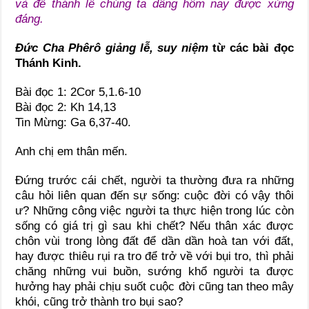
và để thánh lễ chúng ta dâng hôm nay được xứng
đáng.
Đức Cha Phêrô giảng lễ, suy niệm
từ các bài đọc
Thánh Kinh.
Bài đọc 1: 2Cor 5,1.6-10
Bài đọc 2: Kh 14,13
Tin Mừng: Ga 6,37-40.
Anh chị em thân mến.
Đứng trước cái chết, người ta thường đưa ra những
câu hỏi liên quan đến sự sống: cuộc đời có vậy thôi
ư? Những công việc người ta thực hiện trong lúc còn
sống có giá trị gì sau khi chết? Nếu thân xác được
chôn vùi trong lòng đất để dần dần hoà tan với đất,
hay được thiêu rụi ra tro để trở về với bụi tro, thì phải
chăng những vui buồn, sướng khổ người ta được
hưởng hay phải chịu suốt cuộc đời cũng tan theo mây
khói, cũng trở thành tro bụi sao?