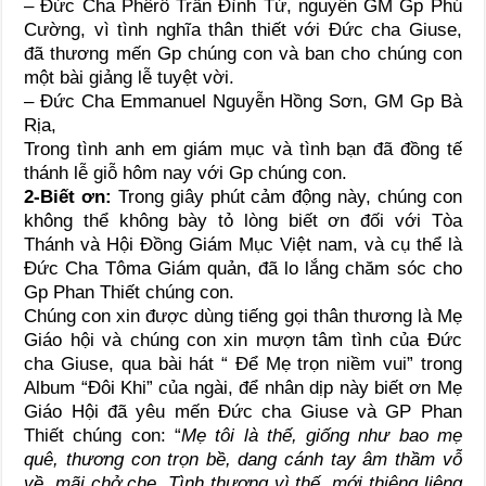
– Đức Cha Phêrô Trần Đình Tứ, nguyên GM Gp Phú
Cường, vì tình nghĩa thân thiết với Ðức cha Giuse,
đã thương mến Gp chúng con và ban cho chúng con
một bài giảng lễ tuyệt vời.
– Đức Cha Emmanuel Nguyễn Hồng Sơn, GM Gp Bà
Rịa,
Trong tình anh em giám mục và tình bạn đã đồng tế
thánh lễ giỗ hôm nay với Gp chúng con.
2-Biết ơn:
Trong giây phút cảm động này, chúng con
không thể không bày tỏ lòng biết ơn đối với Tòa
Thánh và Hội Đồng Giám Mục Việt nam, và cụ thể là
Đức Cha Tôma Giám quản, đã lo lắng chăm sóc cho
Gp Phan Thiết chúng con.
Chúng con xin được dùng tiếng gọi thân thương là Mẹ
Giáo hội và chúng con xin mượn tâm tình của Đức
cha Giuse, qua bài hát “ Để Mẹ trọn niềm vui” trong
Album “Đôi Khi” của ngài, để nhân dịp này biết ơn Mẹ
Giáo Hội đã yêu mến Đức cha Giuse và GP Phan
Thiết chúng con: “
Mẹ tôi là thế, giống như bao mẹ
quê, thương con trọn bề, dang cánh tay âm thầm vỗ
về, mãi chở che. Tình thương vì thế, mới thiêng liêng