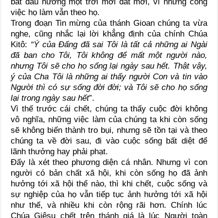
bắt đầu hưởng một trời mới đất mới, vì những công
việc họ làm vẫn theo họ.
Trong đoạn Tin mừng của thánh Gioan chúng ta vừa
nghe, cũng nhắc lại lời khẳng định của chính Chúa
Kitô:
“Ý của Đấng đã sai Tôi là tất cả những ai Ngài
đã ban cho Tôi, Tôi không để mất một người nào,
nhưng Tôi sẽ cho họ sống lại ngày sau hết. Thật vậy,
ý của Cha Tôi là những ai thấy người Con và tin vào
Người thì có sự sống đời đời; và Tôi sẽ cho họ sống
lại trong ngày sau hết
”.
Vì thế trước cái chết, chúng ta thấy cuộc đời không
vô nghĩa, những việc làm của chúng ta khi còn sống
sẽ không biến thành tro bụi, nhưng sẽ tồn tại và theo
chúng ta về đời sau, đi vào cuộc sống bất diệt để
lãnh thưởng hay phải phạt.
Đấy là xét theo phương diện cá nhân. Nhưng vì con
người có bản chất xã hội, khi còn sống họ đã ảnh
hưởng tới xã hội thế nào, thì khi chết, cuộc sống và
sự nghiệp của họ vẫn tiếp tục ảnh hưởng tới xã hội
như thế, và nhiều khi còn rộng rãi hơn. Chính lúc
Chúa Giêsu chết trên thánh giá là lúc Người toàn