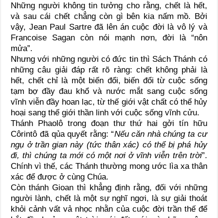
Những người không tin tưởng cho rằng, chết là hết,
và sau cái chết chẳng còn gì bên kia nấm mồ. Bởi
vậy, Jean Paul Sartre đã lên án cuộc đời là vô lý và
Francoise Sagan còn nói mạnh nơn, đời là “nôn
mửa”.
Nhưng với những người có đức tin thì Sách Thánh có
những câu giải đáp rất rõ ràng: chết không phải là
hết, chết chỉ là một biến đổi, biến đổi từ cuộc sống
tạm bợ đầy đau khổ và nước mắt sang cuộc sống
vĩnh viễn đầy hoan lạc, từ thế giới vật chất có thể hủy
hoại sang thế giới thần linh với cuộc sống vĩnh cửu.
Thánh Phaolô trong đoạn thư thứ hai gởi tín hữu
Côrintô đã qủa quyết rằng: “
Nếu căn nhà chúng ta cư
ngụ ở trần gian này (tức thân xác) có thể bị phá hủy
đi, thì chúng ta mới có một nơi ở vĩnh viễn trên trời
”.
Chính vì thế, các Thánh thường mong ước lìa xa thân
xác để được ở cùng Chúa.
Còn thánh Gioan thì khẳng định rằng, đối với những
người lành, chết là một sự nghĩ ngơi, là sự giải thoát
khỏi cảnh vất vả nhọc nhằn của cuộc đời trần thế để