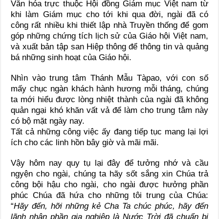
Văn hóa trực thuộc Hội đồng Giám mục Việt nam từ
khi làm Giám mục cho tới khi qua đời, ngài đã có
công rất nhiều khi thiết lập nhà Truyền thống để gom
góp những chứng tích lịch sử của Giáo hội Việt nam,
và xuất bản tập san Hiệp thông để thông tin và quảng
bá những sinh hoạt của Giáo hội.
Nhìn vào trung tâm Thánh Mẫu Tàpao, với con số
mấy chục ngàn khách hành hương mỗi tháng, chúng
ta mới hiểu được lòng nhiệt thành của ngài đã không
quản ngại khó khăn vất vả để làm cho trung tâm này
có bộ mặt ngày nay.
Tất cả những công việc ấy đang tiếp tục mang lại lợi
ích cho các linh hồn bây giờ và mãi mãi.
Vậy hôm nay quy tụ lại đây để tưởng nhớ và cầu
ngyện cho ngài, chúng ta hãy sốt sắng xin Chúa trả
công bội hậu cho ngài, cho ngài được hưởng phần
phúc Chúa đã hứa cho những tôi trung của Chúa:
“
Hãy đến, hỡi những kẻ Cha Ta chúc phúc, hãy đến
lãnh nhận phần gia nghiệp là Nước Trời đã chuẩn bị