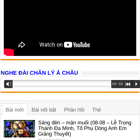
NGHE ĐÀI CHÂN LÝ Á CHÂU
Trình
Vm
00:00
R
P
phát
âm
thanh
Bài mới
Bài nổi bật
Phản hồi
Thẻ
Sáng đèn – mặn muối (08.08 – Lễ Trọng
Thánh Đa Minh, Tổ Phụ Dòng Anh Em
Giảng Thuyết)