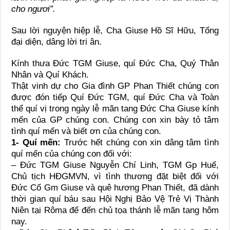
cho ngươi”.
Sau lời nguyện hiệp lễ, Cha Giuse Hồ Sĩ Hữu, Tổng
đại diện, dâng lời tri ân.
Kính thưa Đức TGM Giuse, quí Đức Cha, Quý Thân
Nhân và Quí Khách.
Thật vinh dự cho Gia đình GP Phan Thiết chúng con
được đón tiếp Quí Đức TGM, quí Đức Cha và Toàn
thể quí vị trong ngày lễ mãn tang Đức Cha Giuse kính
mến của GP chúng con. Chúng con xin bày tỏ tâm
tình quí mến và biết ơn của chúng con.
1- Quí mến:
Trước hết chúng con xin dâng tâm tình
quí mến của chúng con đối với:
– Đức TGM Giuse Nguyễn Chí Linh, TGM Gp Huế,
Chủ tịch HĐGMVN, vì tình thương đặt biệt đối với
Đức Cố Gm Giuse và quê hương Phan Thiết, đã dành
thời gian quí báu sau Hội Nghị Bảo Vệ Trẻ Vị Thành
Niên tại Rôma để đến chủ tọa thánh lễ mãn tang hôm
nay.