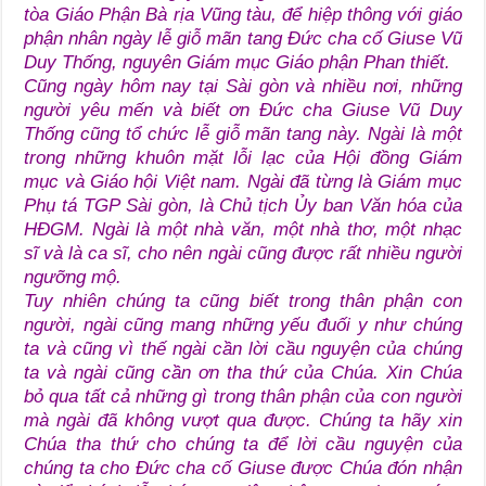
tòa Giáo Phận Bà rịa Vũng tàu, để hiệp thông với giáo
phận nhân ngày lễ giỗ mãn tang Đức cha cố Giuse Vũ
Duy Thống, nguyên Giám mục Giáo phận Phan thiết.
Cũng ngày hôm nay tại Sài gòn và nhiều nơi, những
người yêu mến và biết ơn Đức cha Giuse Vũ Duy
Thống cũng tổ chức lễ giỗ mãn tang này. Ngài là một
trong những khuôn mặt lỗi lạc của Hội đồng Giám
mục và Giáo hội Việt nam. Ngài đã từng là Giám mục
Phụ tá TGP Sài gòn, là Chủ tịch Ủy ban Văn hóa của
HĐGM. Ngài là một nhà văn, một nhà thơ, một nhạc
sĩ và là ca sĩ, cho nên ngài cũng được rất nhiều người
ngưỡng mộ.
Tuy nhiên chúng ta cũng biết trong thân phận con
người, ngài cũng mang những yếu đuối y như chúng
ta và cũng vì thế ngài cần lời cầu nguyện của chúng
ta và ngài cũng cần ơn tha thứ của Chúa. Xin Chúa
bỏ qua tất cả những gì trong thân phận của con người
mà ngài đã không vượt qua được. Chúng ta hãy xin
Chúa tha thứ cho chúng ta để lời cầu nguyện của
chúng ta cho Đức cha cố Giuse được Chúa đón nhận