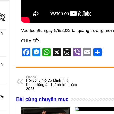
ống
Zita
Vào lúc 9h, ngày 8/8/2023 tại quảng trường mới 
nh
CHIA SẺ:
F
M
W
X
T
Vi
E
S
a
e
h
hr
b
m
h
Từ
c
ss
at
e
er
ail
ar
e
e
s
a
e
Hình sau
Hội dòng Nữ Đa Minh Thái
b
n
A
d
Bình: Hồng ân Thánh hiến năm
2023
o
g
p
s
ên
Bài cùng chuyên mục
o
er
p
k