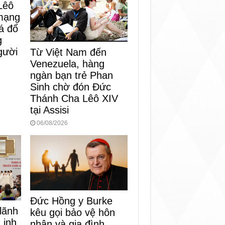
Lêô
mạng
á đổ
g
gười
Từ Việt Nam đến
Venezuela, hàng
ngàn bạn trẻ Phan
Sinh chờ đón Đức
Thánh Cha Lêô XIV
tại Assisi
06/08/2026
Đức Hồng y Burke
 lãnh
kêu gọi bảo vệ hôn
Linh
nhân và gia đình