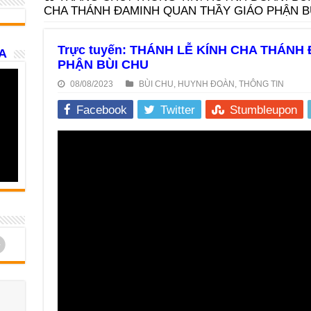
CHA THÁNH ĐAMINH QUAN THẦY GIÁO PHẬN B
Trực tuyến: THÁNH LỄ KÍNH CHA THÁNH
A
PHẬN BÙI CHU
08/08/2023
BÙI CHU
,
HUYNH ĐOÀN
,
THÔNG TIN
Facebook
Twitter
Stumbleupon
d