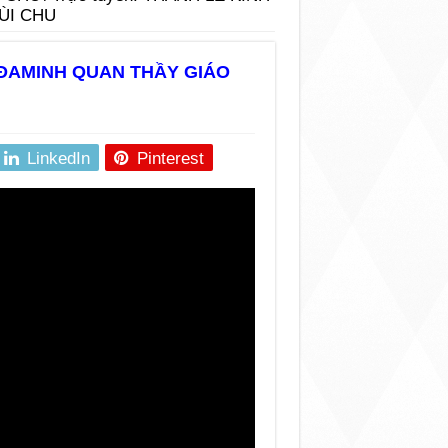
ÙI CHU
 ĐAMINH QUAN THẦY GIÁO
LinkedIn
Pinterest