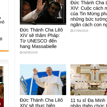
Đức Thánh Cha 
XIV: Cuộc cách 
của Tin Mừng ph
n
những bức tườn
-nô
ngăn cách con n
Đức Thánh Cha Lêô
07/08/2026
XIV sẽ thăm Pháp:
 8
Từ UNESCO đến
hang Massabielle
08/08/2026
Đức Thánh Cha Lêô
11 tu sĩ Đa Minh
XIV sẽ thực hiện
nhận thiên chức 