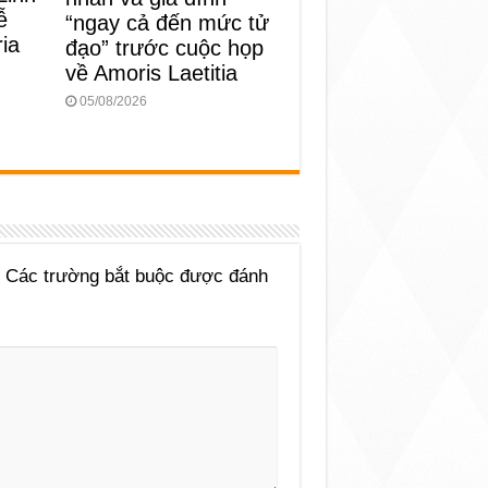
ễ
“ngay cả đến mức tử
ia
đạo” trước cuộc họp
về Amoris Laetitia
05/08/2026
Các trường bắt buộc được đánh