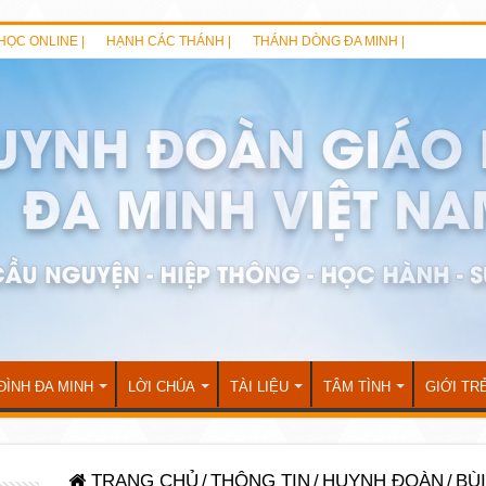
HỌC ONLINE |
HẠNH CÁC THÁNH |
THÁNH DÒNG ĐA MINH |
ĐÌNH ĐA MINH
LỜI CHÚA
TÀI LIỆU
TÂM TÌNH
GIỚI TR
TRANG CHỦ
/
THÔNG TIN
/
HUYNH ĐOÀN
/
BÙ