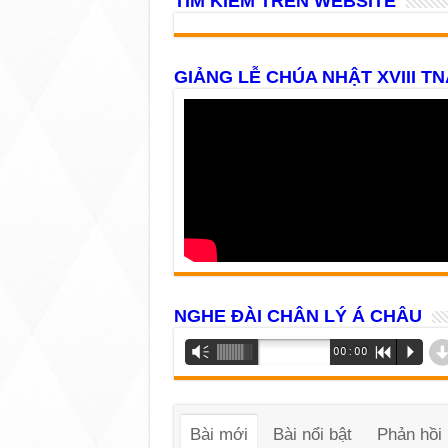
TÌM KIẾM TRÊN WEBSITE
GIẢNG LỄ CHÚA NHẬT XVIII TN
NGHE ĐÀI CHÂN LÝ Á CHÂU
Trình
Vm
00:00
R
P
phát
âm
thanh
Bài mới
Bài nổi bật
Phản hồi