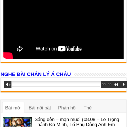
NGHE ĐÀI CHÂN LÝ Á CHÂU
Trình
Vm
00:00
R
P
phát
âm
thanh
Bài mới
Bài nổi bật
Phản hồi
Thẻ
Sáng đèn – mặn muối (08.08 – Lễ Trọng
Thánh Đa Minh, Tổ Phụ Dòng Anh Em