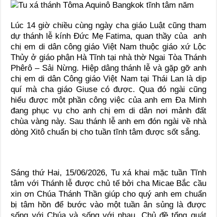
Lúc 14 giờ chiều cùng ngày cha giáo Luật cũng tham
dự thánh lễ kính Đức Mẹ Fatima, quan thầy của anh
chị em di dân công giáo Việt Nam thuộc giáo xứ Lộc
Thủy ở giáo phận Hà Tĩnh tại nhà thờ Ngai Tòa Thánh
Phêrô – Sải Nừng. Hiệp dâng thánh lễ và gặp gỡ anh
chị em di dân Công giáo Việt Nam tại Thái Lan là dịp
quí mà cha giáo Giuse có được. Qua đó ngài cũng
hiểu được một phần công việc của anh em Đa Minh
đang phục vụ cho anh chị em di dân nơi mảnh đất
chùa vàng này. Sau thánh lễ anh em đón ngài về nhà
dòng Xitô chuẩn bị cho tuần tĩnh tâm được sốt sắng.
Sáng thứ Hai, 15/06/2026, Tu xá khai mặc tuần Tĩnh
tâm với Thánh lễ được chủ tế bởi cha Micae Bắc cầu
xin ơn Chúa Thánh Thần giúp cho quý anh em chuẩn
bị tâm hồn để bước vào một tuần ân sủng là được
sống với Chúa và sống với nhau. Chủ đề tổng quát