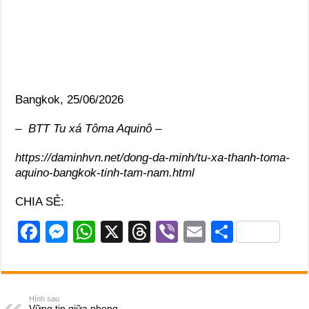
Bangkok, 25/06/2026
– BTT Tu xá Tôma Aquinô –
https://daminhvn.net/dong-da-minh/tu-xa-thanh-toma-
aquino-bangkok-tinh-tam-nam.html
CHIA SẺ:
F
M
W
X
T
Vi
E
S
a
e
h
hr
b
m
h
c
ss
at
e
er
ail
ar
e
e
s
a
e
Hình sau
Vững tin giữa phong