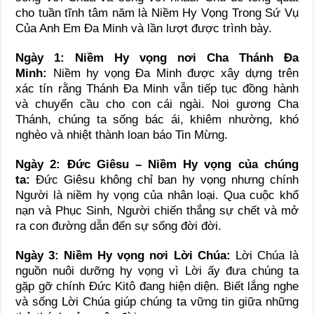
cho tuần tĩnh tâm năm là Niềm Hy Vọng Trong Sứ Vụ
Của Anh Em Đa Minh và lần lượt được trình bày.
Ngày 1: Niềm Hy vọng nơi Cha Thánh Đa
Minh:
Niềm hy vọng Đa Minh được xây dựng trên
xác tín rằng Thánh Đa Minh vẫn tiếp tục đồng hành
và chuyển cầu cho con cái ngài. Noi gương Cha
Thánh, chúng ta sống bác ái, khiêm nhường, khó
nghèo và nhiệt thành loan báo Tin Mừng.
Ngày 2: Đức Giêsu – Niềm Hy vọng của chúng
ta:
Đức Giêsu không chỉ ban hy vọng nhưng chính
Người là niềm hy vọng của nhân loại. Qua cuộc khổ
nạn và Phục Sinh, Người chiến thắng sự chết và mở
ra con đường dẫn đến sự sống đời đời.
Ngày 3: Niềm Hy vọng nơi Lời Chúa:
Lời Chúa là
nguồn nuôi dưỡng hy vọng vì Lời ấy đưa chúng ta
gặp gỡ chính Đức Kitô đang hiện diện. Biết lắng nghe
và sống Lời Chúa giúp chúng ta vững tin giữa những