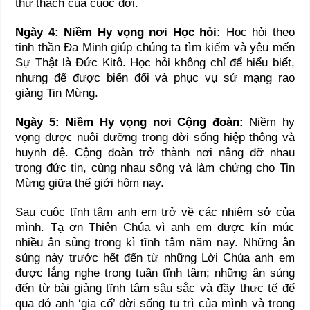
thử thách của cuộc đời.
Ngày 4: Niềm Hy vọng nơi Học hỏi:
Học hỏi theo
tinh thần Đa Minh giúp chúng ta tìm kiếm và yêu mến
Sự Thật là Đức Kitô. Học hỏi không chỉ để hiểu biết,
nhưng để được biến đổi và phục vụ sứ mạng rao
giảng Tin Mừng.
Ngày 5: Niềm Hy vọng nơi Cộng đoàn:
Niềm hy
vọng được nuôi dưỡng trong đời sống hiệp thông và
huynh đệ. Cộng đoàn trở thành nơi nâng đỡ nhau
trong đức tin, cùng nhau sống và làm chứng cho Tin
Mừng giữa thế giới hôm nay.
Sau cuộc tĩnh tâm anh em trở về các nhiệm sở của
mình. Tạ ơn Thiên Chúa vì anh em được kín múc
nhiều ân sủng trong kì tĩnh tâm năm nay. Những ân
sủng này trước hết đến từ những Lời Chúa anh em
được lắng nghe trong tuần tĩnh tâm; những ân sủng
đến từ bài giảng tĩnh tâm sâu sắc và đầy thực tế để
qua đó anh ‘gia cố’ đời sống tu trì của mình và trong