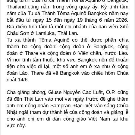
sống tu trì của Tu xá Thánh Tôma Aquinô ở Bangkok,
Thailand cũng nằm trong vòng quay ấy. Kỳ tĩnh tâm
năm của Tu xá Thánh Tôma Aquinô Bangkok năm nay
bắt đầu từ ngày 15 đến ngày 19 tháng 6 năm 2026.
Địa điểm tĩnh tâm là một chi nhánh của đan viện Xitô
Châu Sơn ở Lamluka, Thái Lan.
Tu xá thánh Tôma Aquinô có thể được phân chia
thành ba cộng đoàn: cộng đoàn ở Bangkok, cộng
đoàn ở Thare và cộng đoàn ở Viên chăn, nước Lào.
Vì nơi tĩnh tâm thuộc khu vực Bangkok nên để thuận
tiện cho việc đi lại, một số anh em ở xa như ở cộng
đoàn Lào, Thare đã về Bangkok vào chiều hôm Chúa
nhật 14/6.
Cha giảng phòng, Giuse Nguyễn Cao Luật, O.P. cũng
đã đến Thái Lan vào một vài ngày trước để ghé thăm
anh em cộng đoàn Sampran. Đặc biệt vào sáng Chúa
Nhật ngài tham dự thánh lễ của cộng đoàn và giảng lễ
cho anh chị em di dân công giáo Việt Nam tại khu
vực này.