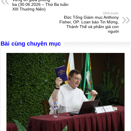
b
n
A
d
ba (30.06.2026 – Thứ Ba tuần
XIII Thường Niên)
o
g
p
s
Hình trước
Đức Tổng Giám mục Anthony
o
er
p
Fisher, OP: Loan báo Tin Mừng,
Thánh Thể và phẩm giá con
k
người
Bài cùng chuyên mục