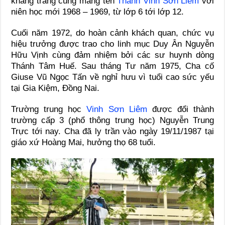
khang trang cùng mang tên
Thánh Vinh Sơn Liêm
với
niên học mới 1968 – 1969, từ lớp 6 tới lớp 12.
Cuối năm 1972, do hoàn cảnh khách quan, chức vụ
hiệu trưởng được trao cho linh mục Duy Ân Nguyễn
Hữu Vịnh cùng đảm nhiệm bởi các sư huynh dòng
Thánh Tâm Huế. Sau tháng Tư năm 1975, Cha cố
Giuse Vũ Ngọc Tấn về nghỉ hưu vì tuổi cao sức yếu
tại Gia Kiệm, Đồng Nai.
Trường trung học
Vinh Sơn Liêm
được đổi thành
trường cấp 3 (phổ thông trung học) Nguyễn Trung
Trực tới nay. Cha đã ly trần vào ngày 19/11/1987 tại
giáo xứ Hoàng Mai, hưởng thọ 68 tuổi.