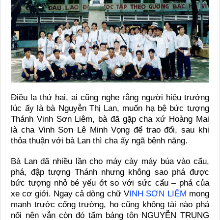
Điều lạ thứ hai, ai cũng nghe rằng người hiệu trưởng
lúc ấy là bà Nguyễn Thị Lan, muốn hạ bệ bức tượng
Thánh Vinh Sơn Liêm, bà đã gặp cha xứ Hoàng Mai
là cha Vinh Sơn Lê Minh Vọng để trao đổi, sau khi
thỏa thuận với bà Lan thì cha ấy ngã bệnh nặng.
Bà Lan đã nhiều lần cho máy cày máy búa vào cẩu,
phá, đập tượng Thánh nhưng không sao phá được
bức tượng nhỏ bé yếu ớt so với sức cẩu – phá của
xe cơ giới. Ngay cả dòng chữ V
INH SƠN LIÊM
mong
manh trước cổng trường, họ cũng không tài nào phá
nổi nên vẫn còn đó tấm bảng tôn NGUYỄN TRUNG