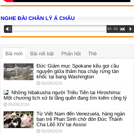
NGHE ĐÀI CHÂN LÝ Á CHÂU
Trình
Vm
00:00
R
P
phát
âm
thanh
Bài mới
Bài nổi bật
Phản hồi
Thẻ
Đức Giám mục Spokane kêu gọi cầu
nguyện giữa thảm họa cháy rừng tàn
khốc tại bang Washington
06/08/2026
Những hibakusha người Triều Tiên tại Hiroshima:
Một chương lịch sử bị lãng quên đang tìm kiếm công lý
06/08/2026
Từ Việt Nam đến Venezuela, hàng ngàn
bạn trẻ Phan Sinh chờ đón Đức Thánh
Cha Lêô XIV tại Assisi
06/08/2026