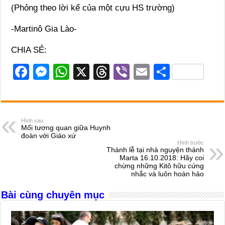
(Phỏng theo lời kể của một cựu HS trường)
-Martinô Gia Lào-
CHIA SẺ:
F
M
W
X
T
Vi
E
S
a
e
h
hr
b
m
h
c
ss
at
e
er
ail
ar
e
e
s
a
e
Hình sau
Mối tương quan giữa Huynh
b
n
A
d
đoàn với Giáo xứ
Hình trước
o
g
p
s
Thánh lễ tại nhà nguyện thánh
Marta 16.10.2018: Hãy coi
o
er
p
chừng những Kitô hữu cứng
nhắc và luôn hoàn hảo
k
Bài cùng chuyên mục