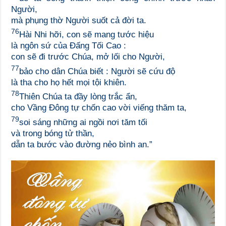
Người,
mà phụng thờ Người suốt cả đời ta.
76
Hài Nhi hỡi, con sẽ mang tước hiệu
là ngôn sứ của Đấng Tối Cao :
con sẽ đi trước Chúa, mở lối cho Người,
77
bảo cho dân Chúa biết : Người sẽ cứu độ
là tha cho họ hết mọi tội khiên.
78
Thiên Chúa ta đầy lòng trắc ẩn,
cho Vầng Đông tự chốn cao vời viếng thăm ta,
79
soi sáng những ai ngồi nơi tăm tối
và trong bóng tử thần,
dẫn ta bước vào đường nẻo bình an.”