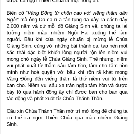
được ca ngợi Thiên Chúa là một hồng ân.
Biến cố
“Vầng Đông từ chốn cao với viếng thăm dân
Ngài”
mà ông Da-ca-ri-a tán tụng đã xảy ra cách đây
2.000 năm và cứ mỗi độ Giáng Sinh về, chúng ta lại
tưởng niệm mầu nhiệm Ngôi Hai xuống thế làm
người. Bầu khí của ngày chuẩn bị mừng lễ Chúa
Giáng Sinh, cùng với những bài thánh ca, tạo nên một
sắc thái đặc biệt khiến lòng người rộn lên niềm vui
mong chờ ngày lễ Chúa Giáng Sinh. Thế nhưng, niềm
vui phát xuất từ thẳm sâu tâm hồn, làm cho tâm hồn
mình như hoà quyện với bầu khí rộn rã khát mong
Vầng Đông đến viếng thăm là thứ niềm vui từ trên
ban cho. Niềm vui sâu xa tràn ngập tâm hồn và được
bày tỏ qua hành động ấy chỉ được ban cho bạn qua
tác động và phát xuất từ Chúa Thánh Thần.
Cầu xin Chúa Thánh Thần mở trí mở lòng để chúng ta
có thể ca ngợi Thiên Chúa qua mầu nhiệm Giáng
Sinh.