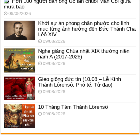
Hơn 100 người đàn ông Úc lần chuỗi Mân Côi giữa
mưa bão
09/08/2026
Khởi sự án phong chân phước cho linh
mục từng ảnh hưởng đến Đức Thánh Cha
Lêô XIV
09/08/2026
Nghe giảng Chúa nhật XIX thường niên
năm A (2017-2026)
09/08/2026
Gieo giống đức tin (10.08 – Lễ Kính
Thánh Lôrensô, Phó tế, Tử đạo)
09/08/2026
10 Tháng Tám Thánh Lôrensô
09/08/2026