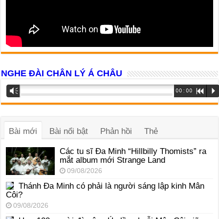
NGHE ĐÀI CHÂN LÝ Á CHÂU
Trình
Vm
00:00
R
P
phát
âm
thanh
Bài mới
Bài nổi bật
Phản hồi
Thẻ
Các tu sĩ Đa Minh “Hillbilly Thomists” ra
mắt album mới Strange Land
09/08/2026
Thánh Đa Minh có phải là người sáng lập kinh Mân
Côi?
09/08/2026