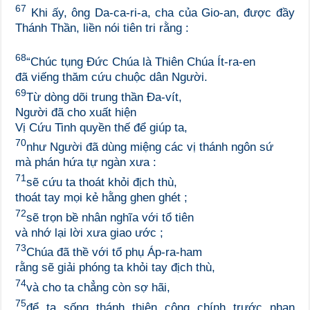
67
Khi ấy, ông Da-ca-ri-a, cha của Gio-an, được đầy
Thánh Thần, liền nói tiên tri rằng :
68
“Chúc tụng Đức Chúa là Thiên Chúa Ít-ra-en
đã viếng thăm cứu chuộc dân Người.
69
Từ dòng dõi trung thần Đa-vít,
Người đã cho xuất hiện
Vị Cứu Tinh quyền thế để giúp ta,
70
như Người đã dùng miệng các vị thánh ngôn sứ
mà phán hứa tự ngàn xưa :
71
sẽ cứu ta thoát khỏi địch thù,
thoát tay mọi kẻ hằng ghen ghét ;
72
sẽ trọn bề nhân nghĩa với tổ tiên
và nhớ lại lời xưa giao ước ;
73
Chúa đã thề với tổ phụ Áp-ra-ham
rằng sẽ giải phóng ta khỏi tay địch thù,
74
và cho ta chẳng còn sợ hãi,
75
để ta sống thánh thiện công chính trước nhan