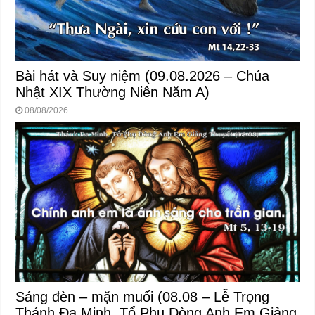
Bài hát và Suy niệm (09.08.2026 – Chúa
Nhật XIX Thường Niên Năm A)
08/08/2026
Sáng đèn – mặn muối (08.08 – Lễ Trọng
Thánh Đa Minh, Tổ Phụ Dòng Anh Em Giảng