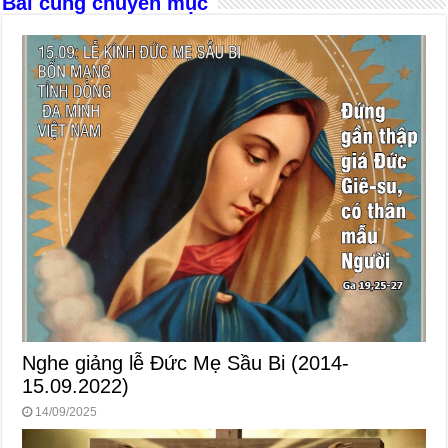
Bài cùng chuyên mục
k
Nghe giảng lễ Đức Mẹ Sầu Bi (2014-
15.09.2022)
14/09/2025