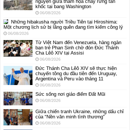
nguyện giữa thảm họa cháy rừng tàn
khốc tại bang Washington
06/08/2026
Những hibakusha người Triều Tiên tại Hiroshima:
Một chương lịch sử bị lãng quên đang tìm kiếm công lý
06/08/2026
Từ Việt Nam đến Venezuela, hàng ngàn
bạn trẻ Phan Sinh chờ đón Đức Thánh
Cha Lêô XIV tại Assisi
06/08/2026
Đức Thánh Cha Lêô XIV sẽ thực hiện
chuyến tông du đầu tiên đến Uruguay,
Argentina và Peru vào tháng 11
06/08/2026
Sức sống nơi giáo điểm Đất Mũi
06/08/2026
Giữa chiến tranh Ukraine, những dấu chỉ
của “Nền văn minh tình thương”
06/08/2026