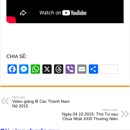
CHIA SẺ:
F
M
W
X
T
Vi
E
S
a
e
h
hr
b
m
h
c
ss
at
e
er
ail
ar
e
e
s
a
e
Hình sau
Video giảng lễ Các Thánh Nam
b
n
A
d
Nữ 2015
Hình trước
o
g
p
s
Ngày 04.10.2015: Thứ Tư sau
Chúa Nhật XXXI Thường Niên
o
er
p