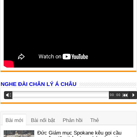
NGHE ĐÀI CHÂN LÝ Á CHÂU
Trình
Vm
00:00
R
P
phát
âm
thanh
Bài mới
Bài nổi bật
Phản hồi
Thẻ
Đức Giám mục Spokane kêu gọi cầu