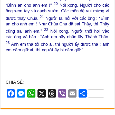
20
“Bình an cho anh em !”
Nói xong, Người cho các
ông xem tay và cạnh sườn. Các môn đệ vui mừng vì
21
được thấy Chúa.
Người lại nói với các ông : “Bình
an cho anh em ! Như Chúa Cha đã sai Thầy, thì Thầy
22
cũng sai anh em.”
Nói xong, Người thổi hơi vào
các ông và bảo : “Anh em hãy nhận lấy Thánh Thần.
23
Anh em tha tội cho ai, thì người ấy được tha ; anh
em cầm giữ ai, thì người ấy bị cầm giữ.”
CHIA SẺ:
F
M
W
X
T
Vi
E
S
a
e
h
hr
b
m
h
c
ss
at
e
er
ail
ar