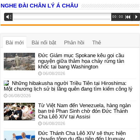
NGHE ĐÀI CHÂN LÝ Á CHÂU
Trình
Vm
00:00
R
P
phát
âm
thanh
Bài mới
Bài nổi bật
Phản hồi
Thẻ
Đức Giám mục Spokane kêu gọi cầu
nguyện giữa thảm họa cháy rừng tàn
khốc tại bang Washington
06/08/2026
Những hibakusha người Triều Tiên tại Hiroshima:
Một chương lịch sử bị lãng quên đang tìm kiếm công lý
06/08/2026
Từ Việt Nam đến Venezuela, hàng ngàn
bạn trẻ Phan Sinh chờ đón Đức Thánh
Cha Lêô XIV tại Assisi
06/08/2026
Đức Thánh Cha Lêô XIV sẽ thực hiện
chuyến tông du đầu tiên đến Uruguay,