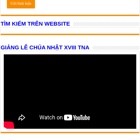
TÌM KIẾM TRÊN WEBSITE
GIẢNG LỄ CHÚA NHẬT XVIII TNA