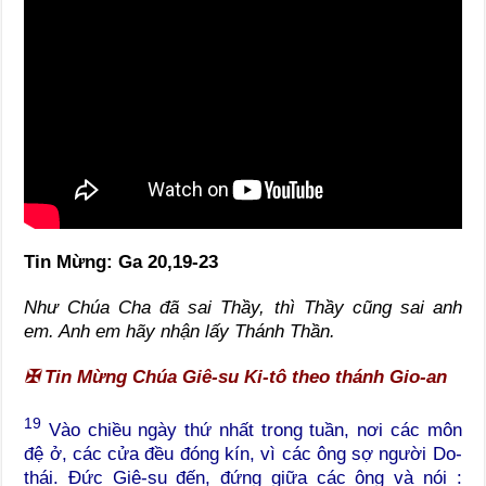
Tin Mừng: Ga 20,19-23
Như Chúa Cha đã sai Thầy, thì Thầy cũng sai anh
em. Anh em hãy nhận lấy Thánh Thần.
✠
Tin Mừng Chúa Giê-su Ki-tô theo thánh Gio-an
19
Vào chiều ngày thứ nhất trong tuần, nơi các môn
đệ ở, các cửa đều đóng kín, vì các ông sợ người Do-
thái. Đức Giê-su đến, đứng giữa các ông và nói :