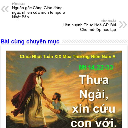
e
e
s
a
e
Hình sau
Nguồn gốc Công Giáo đáng
b
n
A
d
ngạc nhiên của món tempura
Nhật Bản
o
g
p
s
Hình trước
Liên huynh Thức Hoá GP. Bùi
o
er
p
Chu mở lớp học tập
k
Bài cùng chuyên mục