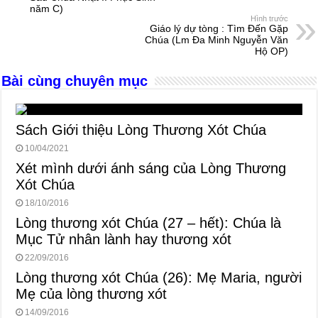
năm C)
o
g
p
s
Hình trước
Giáo lý dự tòng : Tìm Đến Gặp
o
er
p
Chúa (Lm Đa Minh Nguyễn Văn
Hộ OP)
k
Bài cùng chuyên mục
Sách Giới thiệu Lòng Thương Xót Chúa
10/04/2021
Xét mình dưới ánh sáng của Lòng Thương
Xót Chúa
18/10/2016
Lòng thương xót Chúa (27 – hết): Chúa là
Mục Tử nhân lành hay thương xót
22/09/2016
Lòng thương xót Chúa (26): Mẹ Maria, người
Mẹ của lòng thương xót
14/09/2016