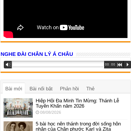
NGHE ĐÀI CHÂN LÝ Á CHÂU
Trình
Vm
00:00
R
P
phát
âm
thanh
Bài mới
Bài nổi bật
Phản hồi
Thẻ
Hiệp Hội Đa Minh Tin Mừng: Thánh Lễ
Tuyên Khấn năm 2026
08/08/2026
5 bài học nên thánh trong đời sống hôn
nhân của Chân phước Karl và Zita