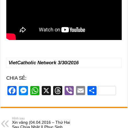
VietCatholic Network
3/30/2016
CHIA SẺ:
F
M
W
X
T
Vi
E
S
a
e
h
hr
b
m
h
c
ss
at
e
er
ail
ar
e
e
s
a
e
Hình sau
Xin vâng (04.04.2016 – Thứ Hai
b
n
A
d
Sau Chúa Nhật II Phục Sinh