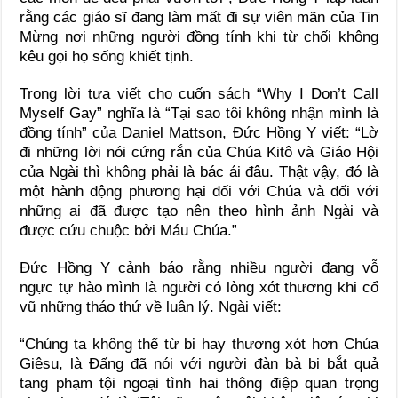
rằng các giáo sĩ đang làm mất đi sự viên mãn của Tin
Mừng nơi những người đồng tính khi từ chối không
kêu gọi họ sống khiết tịnh.
Trong lời tựa viết cho cuốn sách “Why I Don’t Call
Myself Gay” nghĩa là “Tại sao tôi không nhận mình là
đồng tính” của Daniel Mattson, Đức Hồng Y viết: “Lờ
đi những lời nói cứng rắn của Chúa Kitô và Giáo Hội
của Ngài thì không phải là bác ái đâu. Thật vậy, đó là
một hành động phương hại đối với Chúa và đối với
những ai đã được tạo nên theo hình ảnh Ngài và
được cứu chuộc bởi Máu Chúa.”
Đức Hồng Y cảnh báo rằng nhiều người đang vỗ
ngực tự hào mình là người có lòng xót thương khi cổ
vũ những tháo thứ về luân lý. Ngài viết:
“Chúng ta không thể từ bi hay thương xót hơn Chúa
Giêsu, là Đấng đã nói với người đàn bà bị bắt quả
tang phạm tội ngoại tình hai thông điệp quan trọng