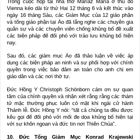
Trong cuộc họp tại nhà thờ Mariaz Maria ở thủ đô
Vienna kéo dài từ thứ Hai 12 tháng 6 và kết thúc vào
ngày 16 tháng Sáu, các Giám Mục của 12 giáo phận
và tổng giáo phận tại Áo đã lắng nghe các chuyên gia
quân sự và các chuyên viên chống khủng bố đề xuất
các biện pháp để đối phó với trào lưu khủng bố hiện
nay.
Sau đó, các giám mục Áo đã thảo luận về việc áp
dụng các biện pháp an ninh và sự phối hợp với chính
quyền trong việc bảo đảm an toàn cho anh chị em
giáo dân và các nơi thờ tự.
Đức Hồng Y Christoph Schönborn cám ơn sự quan
tâm của chính quyền và nhận xét rằng rằng các thám
tử mặc thường phục luôn có mặt khi ngài cử hành
Thánh lễ. Đức Hồng Y nói: “tất cả chúng ta đều được
kêu gọi để đối phó với mối đe dọa khủng bố hiện tại
với sự khôn ngoan và đức tin nơi Thiên Chúa”.
10. Đức Tổng Giám Mục Konrad Krajewski