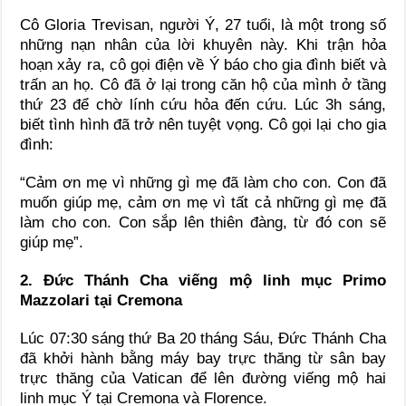
Cô Gloria Trevisan, người Ý, 27 tuổi, là một trong số
những nạn nhân của lời khuyên này. Khi trận hỏa
hoạn xảy ra, cô gọi điện về Ý báo cho gia đình biết và
trấn an họ. Cô đã ở lại trong căn hộ của mình ở tầng
thứ 23 để chờ lính cứu hỏa đến cứu. Lúc 3h sáng,
biết tình hình đã trở nên tuyệt vọng. Cô gọi lại cho gia
đình:
“Cảm ơn mẹ vì những gì mẹ đã làm cho con. Con đã
muốn giúp mẹ, cảm ơn mẹ vì tất cả những gì mẹ đã
làm cho con. Con sắp lên thiên đàng, từ đó con sẽ
giúp mẹ”.
2. Đức Thánh Cha viếng mộ linh mục Primo
Mazzolari tại Cremona
Lúc 07:30 sáng thứ Ba 20 tháng Sáu, Đức Thánh Cha
đã khởi hành bằng máy bay trực thăng từ sân bay
trực thăng của Vatican để lên đường viếng mộ hai
linh mục Ý tại Cremona và Florence.