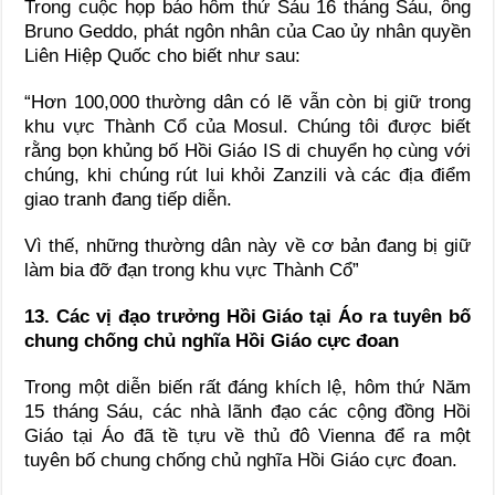
Trong cuộc họp báo hôm thứ Sáu 16 tháng Sáu, ông
Bruno Geddo, phát ngôn nhân của Cao ủy nhân quyền
Liên Hiệp Quốc cho biết như sau:
“Hơn 100,000 thường dân có lẽ vẫn còn bị giữ trong
khu vực Thành Cổ của Mosul. Chúng tôi được biết
rằng bọn khủng bố Hồi Giáo IS di chuyển họ cùng với
chúng, khi chúng rút lui khỏi Zanzili và các địa điểm
giao tranh đang tiếp diễn.
Vì thế, những thường dân này về cơ bản đang bị giữ
làm bia đỡ đạn trong khu vực Thành Cổ”
13. Các vị đạo trưởng Hồi Giáo tại Áo ra tuyên bố
chung chống chủ nghĩa Hồi Giáo cực đoan
Trong một diễn biến rất đáng khích lệ, hôm thứ Năm
15 tháng Sáu, các nhà lãnh đạo các cộng đồng Hồi
Giáo tại Áo đã tề tựu về thủ đô Vienna để ra một
tuyên bố chung chống chủ nghĩa Hồi Giáo cực đoan.