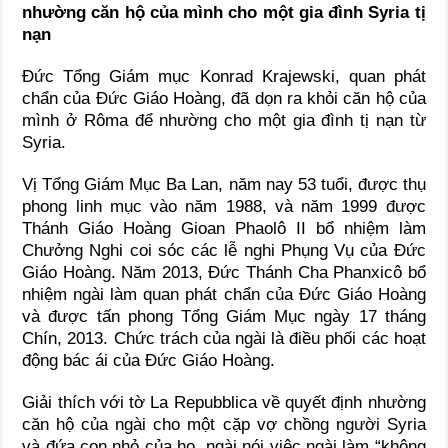
nhường căn hộ của mình cho một gia đình Syria tị
nạn
Đức Tổng Giám mục Konrad Krajewski, quan phát
chẩn của Đức Giáo Hoàng, đã dọn ra khỏi căn hộ của
mình ở Rôma để nhường cho một gia đình tị nạn từ
Syria.
Vị Tổng Giám Mục Ba Lan, năm nay 53 tuổi, được thụ
phong linh mục vào năm 1988, và năm 1999 được
Thánh Giáo Hoàng Gioan Phaolô II bổ nhiệm làm
Chưởng Nghi coi sóc các lễ nghi Phụng Vụ của Đức
Giáo Hoàng. Năm 2013, Đức Thánh Cha Phanxicô bổ
nhiệm ngài làm quan phát chẩn của Đức Giáo Hoàng
và được tấn phong Tổng Giám Mục ngày 17 tháng
Chín, 2013. Chức trách của ngài là điều phối các hoạt
động bác ái của Đức Giáo Hoàng.
Giải thích với tờ La Repubblica về quyết định nhường
căn hộ của ngài cho một cặp vợ chồng người Syria
và đứa con nhỏ của họ, ngài nói việc ngài làm “không