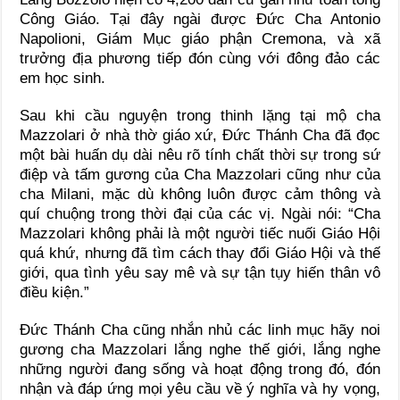
Công Giáo. Tại đây ngài được Đức Cha Antonio
Napolioni, Giám Mục giáo phận Cremona, và xã
trưởng địa phương tiếp đón cùng với đông đảo các
em học sinh.
Sau khi cầu nguyện trong thinh lặng tại mộ cha
Mazzolari ở nhà thờ giáo xứ, Đức Thánh Cha đã đọc
một bài huấn dụ dài nêu rõ tính chất thời sự trong sứ
điệp và tấm gương của Cha Mazzolari cũng như của
cha Milani, mặc dù không luôn được cảm thông và
quí chuộng trong thời đại của các vị. Ngài nói: “Cha
Mazzolari không phải là một người tiếc nuối Giáo Hội
quá khứ, nhưng đã tìm cách thay đổi Giáo Hội và thế
giới, qua tình yêu say mê và sự tận tụy hiến thân vô
điều kiện.”
Đức Thánh Cha cũng nhắn nhủ các linh mục hãy noi
gương cha Mazzolari lắng nghe thế giới, lắng nghe
những người đang sống và hoạt động trong đó, đón
nhận và đáp ứng mọi yêu cầu về ý nghĩa và hy vọng,