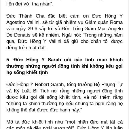
liên đới với tha nhân”.
Đức Thánh Cha đặc biệt cám ơn Đức Hồng Y
Agostino Vallini, sẽ từ giã nhiệm vụ Giám quản Roma
vào ngày 29-6 sắp tới và Đức Tổng Giám Mục Angelo
De Donatis sẽ kế nhiệm. Ngài nói: “Trong những năm
qua, Đức Hồng Y Vallini đã giữ cho chân tôi được
đứng trên mặt đất”.
5. Đức Hồng Y Sarah nói các linh mục khinh
thường những người đồng tính khi không kêu gọi
họ sống khiết tịnh
Đức Hồng Y Robert Sarah, tổng trưởng Bộ Phụng Tự
và Kỷ Luật Bí Tích nói rằng những người đồng tính
được kêu gọi để sống khiết tịnh, và nói thêm rằng
“chúng ta khinh thường họ nếu chúng ta nghĩ rằng họ
không thể đạt được đức hạnh này.”
Mô tả đức khiết tịnh như “một nhân đức mà tất cả
các môn đệ đều phải vươn tới”, Đức Hồng Y lập luận