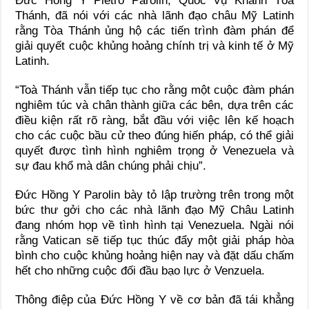
Đức Hồng Y Pietro Parolin, Quốc Vụ Khanh Tòa
Thánh, đã nói với các nhà lãnh đạo châu Mỹ Latinh
rằng Tòa Thánh ủng hộ các tiến trình đàm phán để
giải quyết cuộc khủng hoảng chính trị và kinh tế ở Mỹ
Latinh.
“Toà Thánh vẫn tiếp tục cho rằng một cuộc đàm phán
nghiêm túc và chân thành giữa các bên, dựa trên các
điều kiện rất rõ ràng, bắt đầu với việc lên kế hoạch
cho các cuộc bầu cử theo đúng hiến pháp, có thể giải
quyết được tình hình nghiêm trọng ở Venezuela và
sự đau khổ mà dân chúng phải chịu”.
Đức Hồng Y Parolin bày tỏ lập trường trên trong một
bức thư gởi cho các nhà lãnh đạo Mỹ Châu Latinh
đang nhóm họp về tình hình tại Venezuela. Ngài nói
rằng Vatican sẽ tiếp tục thúc đẩy một giải pháp hòa
bình cho cuộc khủng hoảng hiện nay và đặt dấu chấm
hết cho những cuộc đối đầu bạo lực ở Venzuela.
Thông điệp của Đức Hồng Y về cơ bản đã tái khẳng