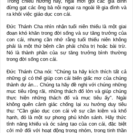
Trong chiều hướng này, ngài mời gọi các gia đình
đừng gạt các ông bà nội ngoại ra ngoài lề gia đình và
ra khỏi việc giáo dục con cái.
Đức Thánh Cha nhìn nhận tuổi niên thiếu là một giai
đoạn khó khăn trong đời sống và sự tăng trưởng của
con cái, nhưng cần nhớ rằng tuổi thiếu niên không
phải là một thứ bệnh cần phải chữa trị hoặc bài trừ.
Nó là thành phần của sự tăng trưởng bình thường
trong đời sống con cái.
Đức Thánh Cha nói: “Chúng ta hãy kích thích tất cả
những gì có thể giúp con cái biến giấc mơ của chúng
thành dự án… Chúng ta hãy đề nghị với chúng những
mục tiêu rộng rãi, những thách đố lớn và giúp chúng
thực hiện những thách đố và mục tiêu ấy”. Ngài
không quên cảnh giác chống lại xu hướng duy tiêu
thụ: “Cần giáo dục con cái về sự cần kiệm và khổ
hạnh, đó là một sự phong phú khôn sánh. Hãy thức
tỉnh năng khiếu và óc sáng tạo của con cái, đặc biệt
cởi mở đối với hoạt động trong nhóm, trong tinh thần