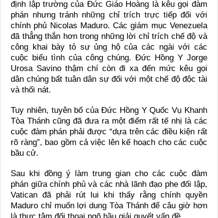
định lập trường của Đức Giáo Hoàng là kêu gọi đàm
phán nhưng tránh những chỉ trích trực tiếp đối với
chính phủ Nicolas Maduro. Các giám mục Venezuela
đã thẳng thắn hơn trong những lời chỉ trích chế độ và
công khai bày tỏ sự ủng hộ của các ngài với các
cuộc biểu tình của công chúng. Đức Hồng Y Jorge
Urosa Savino thậm chí còn đi xa đến mức kêu gọi
dân chúng bất tuân dân sự đối với một chế độ độc tài
và thối nát.
Tuy nhiên, tuyên bố của Đức Hồng Y Quốc Vụ Khanh
Tòa Thánh cũng đã đưa ra một điểm rất tế nhị là các
cuộc đàm phán phải được “dựa trên các điều kiện rất
rõ ràng”, bao gồm cả việc lên kế hoạch cho các cuộc
bầu cử.
Sau khi đồng ý làm trung gian cho các cuộc đàm
phán giữa chính phủ và các nhà lãnh đạo phe đối lập,
Vatican đã phải rút lui khi thấy rằng chính quyền
Maduro chỉ muốn lợi dung Tòa Thánh để câu giờ hơn
là thực tâm đối thoại ngõ hầu giải quyết vấn đề.