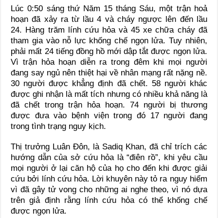
Lúc 0:50 sáng thứ Năm 15 tháng Sáu, một trận hoả
hoạn đã xảy ra từ lầu 4 và cháy ngược lên đến lầu
24. Hàng trăm lính cứu hỏa và 45 xe chữa cháy đã
tham gia vào nỗ lực khống chế ngọn lửa. Tuy nhiên,
phải mất 24 tiếng đồng hồ mới dập tắt được ngọn lửa.
Vì trận hỏa hoạn diễn ra trong đêm khi mọi người
đang say ngủ nên thiệt hại về nhân mạng rất nặng nề.
30 người được khẳng định đã chết. 58 người khác
được ghi nhận là mất tích nhưng có nhiều khả năng là
đã chết trong trận hỏa hoạn. 74 người bị thương
được đưa vào bệnh viện trong đó 17 người đang
trong tình trạng nguy kịch.
Thị trưởng Luân Đôn, là Sadiq Khan, đã chỉ trích các
hướng dẫn của sở cứu hỏa là “điên rồ”, khi yêu cầu
mọi người ở lại căn hộ của họ cho đến khi được giải
cứu bởi lính cứu hỏa. Lời khuyên này tỏ ra nguy hiểm
vì đã gây tử vong cho những ai nghe theo, vì nó dựa
trên giả định rằng lính cứu hỏa có thể khống chế
được ngọn lửa.