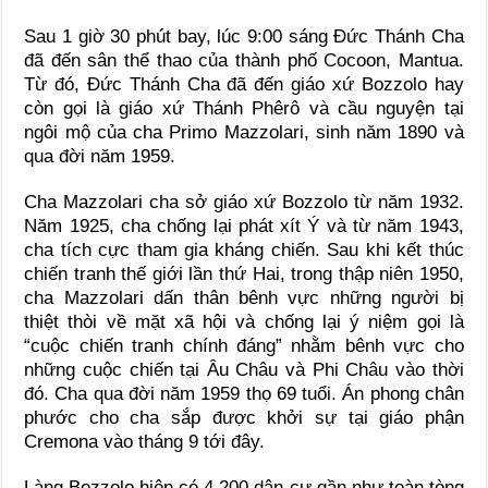
Sau 1 giờ 30 phút bay, lúc 9:00 sáng Đức Thánh Cha
đã đến sân thể thao của thành phố Cocoon, Mantua.
Từ đó, Đức Thánh Cha đã đến giáo xứ Bozzolo hay
còn gọi là giáo xứ Thánh Phêrô và cầu nguyện tại
ngôi mộ của cha Primo Mazzolari, sinh năm 1890 và
qua đời năm 1959.
Cha Mazzolari cha sở giáo xứ Bozzolo từ năm 1932.
Năm 1925, cha chống lại phát xít Ý và từ năm 1943,
cha tích cực tham gia kháng chiến. Sau khi kết thúc
chiến tranh thế giới lần thứ Hai, trong thập niên 1950,
cha Mazzolari dấn thân bênh vực những người bị
thiệt thòi về mặt xã hội và chống lại ý niệm gọi là
“cuộc chiến tranh chính đáng” nhằm bênh vực cho
những cuộc chiến tại Âu Châu và Phi Châu vào thời
đó. Cha qua đời năm 1959 thọ 69 tuổi. Án phong chân
phước cho cha sắp được khởi sự tại giáo phận
Cremona vào tháng 9 tới đây.
Làng Bozzolo hiện có 4,200 dân cư gần như toàn tòng