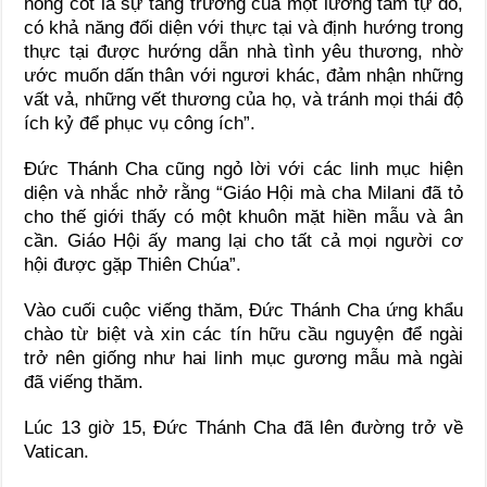
nòng cốt là sự tăng trưởng của một lương tâm tự do,
có khả năng đối diện với thực tại và định hướng trong
thực tại được hướng dẫn nhà tình yêu thương, nhờ
ước muốn dấn thân với ngươi khác, đảm nhận những
vất vả, những vết thương của họ, và tránh mọi thái độ
ích kỷ để phục vụ công ích”.
Đức Thánh Cha cũng ngỏ lời với các linh mục hiện
diện và nhắc nhở rằng “Giáo Hội mà cha Milani đã tỏ
cho thế giới thấy có một khuôn mặt hiền mẫu và ân
cần. Giáo Hội ấy mang lại cho tất cả mọi người cơ
hội được gặp Thiên Chúa”.
Vào cuối cuộc viếng thăm, Đức Thánh Cha ứng khẩu
chào từ biệt và xin các tín hữu cầu nguyện để ngài
trở nên giống như hai linh mục gương mẫu mà ngài
đã viếng thăm.
Lúc 13 giờ 15, Đức Thánh Cha đã lên đường trở về
Vatican.