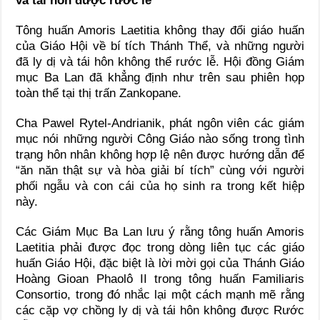
và tái hôn được rước lễ
Tông huấn Amoris Laetitia không thay đổi giáo huấn
của Giáo Hội về bí tích Thánh Thể, và những người
đã ly dị và tái hôn không thể rước lễ. Hội đồng Giám
mục Ba Lan đã khẳng định như trên sau phiên họp
toàn thể tại thị trấn Zankopane.
Cha Pawel Rytel-Andrianik, phát ngôn viên các giám
mục nói những người Công Giáo nào sống trong tình
trạng hôn nhân không hợp lệ nên được hướng dẫn để
“ăn năn thật sự và hòa giải bí tích” cùng với người
phối ngẫu và con cái của họ sinh ra trong kết hiệp
này.
Các Giám Mục Ba Lan lưu ý rằng tông huấn Amoris
Laetitia phải được đọc trong dòng liên tục các giáo
huấn Giáo Hội, đặc biệt là lời mời gọi của Thánh Giáo
Hoàng Gioan Phaolô II trong tông huấn Familiaris
Consortio, trong đó nhắc lại một cách mạnh mẽ rằng
các cặp vợ chồng ly dị và tái hôn không được Rước