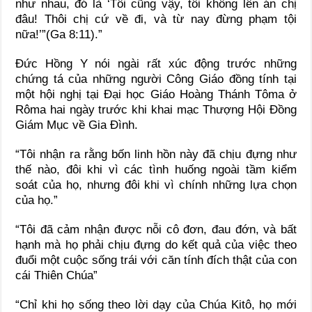
như nhau, đó là ‘Tôi cũng vậy, tôi không lên án chị
đâu! Thôi chị cứ về đi, và từ nay đừng phạm tội
nữa!’”(Ga 8:11).”
Đức Hồng Y nói ngài rất xúc động trước những
chứng tá của những người Công Giáo đồng tính tại
một hội nghị tại Đại học Giáo Hoàng Thánh Tôma ở
Rôma hai ngày trước khi khai mạc Thượng Hội Đồng
Giám Mục về Gia Đình.
“Tôi nhận ra rằng bốn linh hồn này đã chịu đựng như
thế nào, đôi khi vì các tình huống ngoài tầm kiểm
soát của họ, nhưng đôi khi vì chính những lựa chọn
của họ.”
“Tôi đã cảm nhận được nỗi cô đơn, đau đớn, và bất
hạnh mà họ phải chịu đựng do kết quả của việc theo
đuổi một cuộc sống trái với căn tính đích thật của con
cái Thiên Chúa”
“Chỉ khi họ sống theo lời dạy của Chúa Kitô, họ mới