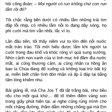
hỏi công đoàn:
– Mọi người có run không chứ con run
lắm rồi đó?
Tôi chắc rằng bên dưới có nhiều lắm những trái tim
đập lỗi nhịp, có nhiều lắm nỗi lo đang dậy sóng, họ
phì cười mà tim vẫn nhồi, lắc vì lo.
Lần đầu tiên, tôi thấy niềm vui to lớn đến nỗi nước
mắt tràn trào. Tôi mới hiểu được lắm khi người ta
cười trong đau khổ và khóc ròng vì quá sung sướng.
Nhìn cảnh non xanh của vị linh mục trẻ đầm đìa nước
mắt, ai cũng thương cảm, ai cũng nhận ra hồng ân
bao la Chúa đang đổ xuống và không loại trừ bất kỳ
ai, miễn biết chân tình đón nhận và ấp ủ đáp lại bằng
tấm lòng khiêm nhu.
Bài giảng lễ, mà Cha Jos T đã lật trắng bài, như bêu
rếu cho một quá khứ… để tô thêm điểm vàng son
trong giây phút hiện tại, ai nghe cũng rùng mình cho
một chặng đường, thấm đẫm những chông gai mà Em