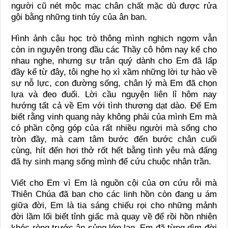
người cũ nét mộc mạc chân chất mặc dù được rửa
gội bằng những tinh túy của ân ban.
Hình ảnh cậu học trò thông mình nghịch ngợm vẫn
còn in nguyên trong đầu các Thầy cô hôm nay kể cho
nhau nghe, nhưng sự trân quý dành cho Em đã lấp
đầy kể từ đây, tôi nghe họ xì xầm những lời tự hào về
sự nỗ lực, con đường sống, chân lý mà Em đã chọn
lựa và đeo đuổi. Lời cầu nguyện liên lỉ hôm nay
hướng tất cả về Em với tình thương dạt dào. Để Em
biết rằng vinh quang này không phải của mình Em mà
có phần cộng góp của rất nhiều người mà sống cho
tròn đầy, mà cam tâm bước đến bước chân cuối
cùng, hít đến hơi thở rốt hết bằng tình yêu mà đấng
đã hy sinh mạng sống mình để cứu chuộc nhân trần.
Viết cho Em vì Em là nguồn cội của ơn cứu rỗi mà
Thiên Chúa đã ban cho các linh hồn còn đang u ám
giữa đời, Em là tia sáng chiếu rọi cho những mảnh
đời lầm lối biết tỉnh giấc mà quay về để rồi hồn nhiên
khóc ròng trước ân sủng lớn lao. Em đã từng dìm đời