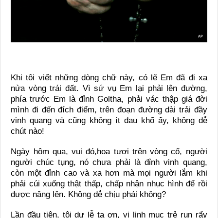
Khi tôi viết những dòng chữ này, có lẽ Em đã đi xa
nửa vòng trái đất. Vì sứ vụ Em lại phải lên đường,
phía trước Em là đỉnh Goltha, phải vác thập giá đời
mình đi đến đích điểm, trên đoạn đường dài trải đầy
vinh quang và cũng không ít đau khổ ấy, không dễ
chút nào!
Ngày hôm qua, vui đó,hoa tươi trên vòng cổ, người
người chúc tụng, nó chưa phải là đỉnh vinh quang,
còn một đỉnh cao và xa hơn mà mọi người lắm khi
phải cúi xuống thật thấp, chấp nhận nhục hình để rồi
được nâng lên. Không dễ chịu phải không?
Lần đầu tiên, tôi dự lễ tạ ơn, vị linh mục trẻ run rẩy