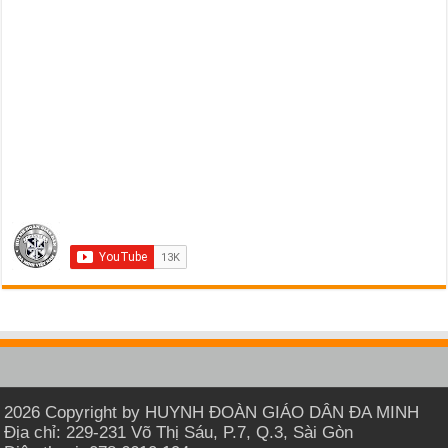
2026 Copyright by HUYNH ĐOÀN GIÁO DÂN ĐA MINH
Địa chỉ: 229-231 Võ Thị Sáu, P.7, Q.3, Sài Gòn