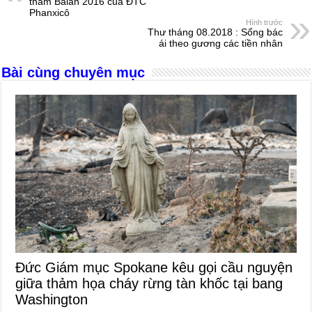
b
n
A
d
thăm Balan 2016 của ĐTC
Phanxicô
o
g
p
s
Hình trước
Thư tháng 08.2018 : Sống bác
o
er
p
ái theo gương các tiền nhân
k
Bài cùng chuyên mục
Đức Giám mục Spokane kêu gọi cầu nguyện
giữa thảm họa cháy rừng tàn khốc tại bang
Washington