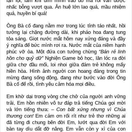
lặn lội, lắm khi dìm mình vào đó mà rồi vẫn được
nhấc bỗng vượt qua. Ân huệ lớn lao quá, mầu nhiệm
quá, huyền bí quá!
Ông Bà cố đang nằm mơ trong lúc tỉnh táo nhất, hồi
tưởng lại chặng đường dài, khi pháo hoa đang tung
tỏa sáng. Giọt nước mắt hôm nay xứng đáng và đầy
ý nghĩa để bức mình rơi ra. Nước mắt của niềm hạnh
phúc vỡ òa. Một đứa con tưởng chừng
“Bán rẻ linh
hồn cho quỷ dữ”
Nghiện Game bỏ học, lăn lóc ra đời
giữa chợ đầu mối, loi nhoi giữa đám trẻ không mấy
hiền hòa. Hình ảnh người con hoang đàng trong tin
mừng đang sống động, đang như bước vào đời Ông
Bà cố để rồi, tình yêu cảm hóa mọi điều.
Em khờ dại trong vòng che chở của người anh vững
trải, Em hồn nhiên vô tư đáp trả tiếng Chúa gọi mời
và lớn tiếng thưa:
– Con bất xứng nhưng vì Chúa
thương con!
Em cám ơn rối rít như trẻ thơ những ai
đã từng đi chung bên đời Em, lướt qua đời Em với
bàn tay dìu dắt đỡ nâng. Em vẫn còn y xì của con