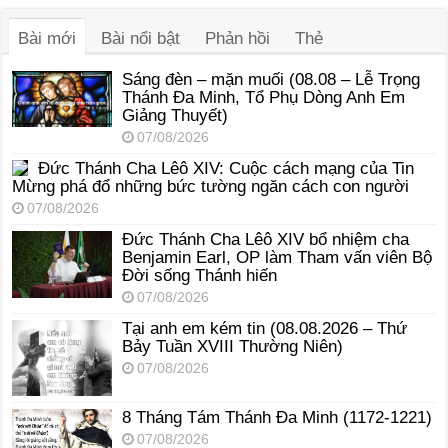
thanh
Bài mới
Bài nổi bật
Phản hồi
Thẻ
Sáng đèn – mặn muối (08.08 – Lễ Trọng
Thánh Đa Minh, Tổ Phụ Dòng Anh Em
Giảng Thuyết)
07/08/2026
Đức Thánh Cha Lêô XIV: Cuộc cách mạng của Tin
Mừng phá đổ những bức tường ngăn cách con người
07/08/2026
Đức Thánh Cha Lêô XIV bổ nhiệm cha
Benjamin Earl, OP làm Tham vấn viên Bộ
Đời sống Thánh hiến
07/08/2026
Tại anh em kém tin (08.08.2026 – Thứ
Bảy Tuần XVIII Thường Niên)
07/08/2026
8 Tháng Tám Thánh Ða Minh (1172-1221)
07/08/2026