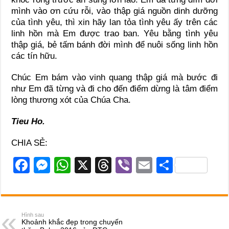
mình vào ơn cứu rỗi, vào thập giá nguồn dinh dưỡng
của tình yêu, thì xin hãy lan tỏa tình yêu ấy trên các
linh hồn mà Em được trao ban. Yêu bằng tình yêu
thập giá, bẻ tấm bánh đời mình để nuôi sống linh hồn
các tín hữu.
Chúc Em bám vào vinh quang thập giá mà bước đi
như Em đã từng và đi cho đến điểm dừng là tâm điểm
lòng thương xót của Chúa Cha.
Tieu Ho.
CHIA SẺ:
F
M
W
X
T
Vi
E
S
a
e
h
hr
b
m
h
c
ss
at
e
er
ail
ar
e
e
s
a
e
Hình sau
Khoảnh khắc đẹp trong chuyến