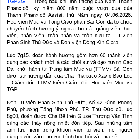
TGPSG
— Trong bầu khí linh thiêng của Năm Thánh
Phanxicô, kỷ niệm 800 năm cuộc vượt qua của
Thánh Phanxicô Assisi, thứ Năm ngày 04.06.2026,
Học viện Mục vụ Tổng Giáo phận Sài Gòn đã tổ chức
chuyến hành hương ý nghĩa cho các giảng viên, học
viên, nhân viên, thân nhân và thân hữu tại Tu viện
Phan Sinh Thủ Đức và Đan viện Dòng Kín Clara.
Lúc 7g15, đoàn hành hương gồm hơn 60 thành viên
cùng các khách mời là các phối sư và đạo huynh Cao
Đài khởi hành từ Trung tâm Mục vụ (TTMV) Sài Gòn
dưới sự hướng dẫn của Cha Phanxicô Xaviê Bảo Lộc
– Giám đốc TTMV kiêm Giám đốc Học viện Mục vụ
TGP.
Đến Tu viện Phan Sinh Thủ Đức, số 42 Đình Phong
Phú, phường Tăng Nhơn Phú, TP. Thủ Đức cũ, lúc
8g00, đoàn được Cha Bề trên Giuse Trương Văn Tính
cùng các thầy nồng nhiệt đón tiếp. Sau những tấm
ảnh lưu niệm trong khuôn viên tu viện, mọi người
cùng bước vào chương trình học hỏi và chia sẻ.