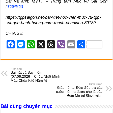
Bài và ảnh: MVTT – Trung tâm Mục vụ Sài Gòn
(
TGPSG
)
https://tgpsaigon.net/bai-viet/hoc-vien-muc-vu-tgp-
sai-gon-hanh-huong-nam-thanh-phanxico-89189
CHIA SẺ:
F
M
W
X
T
Vi
E
S
a
e
h
hr
b
m
h
c
ss
at
e
er
ail
ar
e
e
s
a
e
Hình sau
Bài hát và Suy niệm
b
n
A
d
(07.06.2026 – Chúa Nhật Mình
Máu Chúa Kitô Năm A)
o
g
p
s
Hình trước
Giáo hội tại Đức điều tra các
o
er
p
cuộc hiện ra được cho là của
Đức Mẹ tại Sievernich
k
Bài cùng chuyên mục