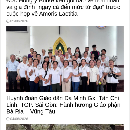
Đức Hồng y Burke kêu gọi bảo vệ hôn nhân
và gia đình “ngay cả đến mức tử đạo” trước
cuộc họp về Amoris Laetitia
05/08/2026
Huynh đoàn Giáo dân Đa Minh Gx. Tân Chí
Linh, TGP. Sài Gòn: Hành hương Giáo phận
Bà Rịa – Vũng Tàu
04/08/2026