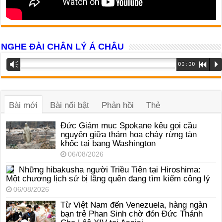
NGHE ĐÀI CHÂN LÝ Á CHÂU
Trình
Vm
00:00
R
P
phát
âm
thanh
Bài mới
Bài nổi bật
Phản hồi
Thẻ
Đức Giám mục Spokane kêu gọi cầu
nguyện giữa thảm họa cháy rừng tàn
khốc tại bang Washington
06/08/2026
Những hibakusha người Triều Tiên tại Hiroshima:
Một chương lịch sử bị lãng quên đang tìm kiếm công lý
06/08/2026
Từ Việt Nam đến Venezuela, hàng ngàn
bạn trẻ Phan Sinh chờ đón Đức Thánh