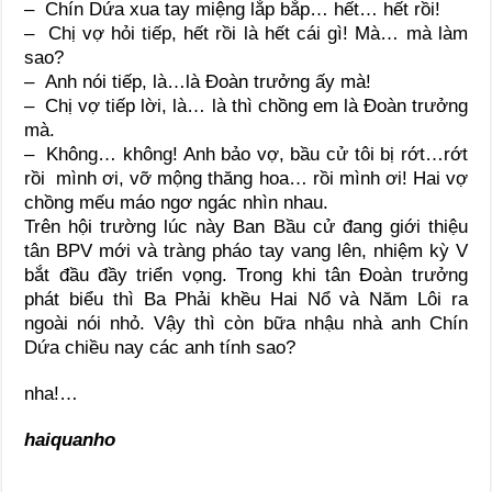
– Chín Dứa xua tay miệng lắp bắp… hết… hết rồi!
– Chị vợ hỏi tiếp, hết rồi là hết cái gì! Mà… mà làm
sao?
– Anh nói tiếp, là…là Đoàn trưởng ấy mà!
– Chị vợ tiếp lời, là… là thì chồng em là Đoàn trưởng
mà.
– Không… không! Anh bảo vợ, bầu cử tôi bị rớt…rớt
rồi mình ơi, vỡ mộng thăng hoa… rồi mình ơi! Hai vợ
chồng mếu máo ngơ ngác nhìn nhau.
Trên hội trường lúc này Ban Bầu cử đang giới thiệu
tân BPV mới và tràng pháo tay vang lên, nhiệm kỳ V
bắt đầu đầy triển vọng. Trong khi tân Đoàn trưởng
phát biểu thì Ba Phải khều Hai Nổ và Năm Lôi ra
ngoài nói nhỏ. Vậy thì còn bữa nhậu nhà anh Chín
Dứa chiều nay các anh tính sao?
nha!…
haiquanho