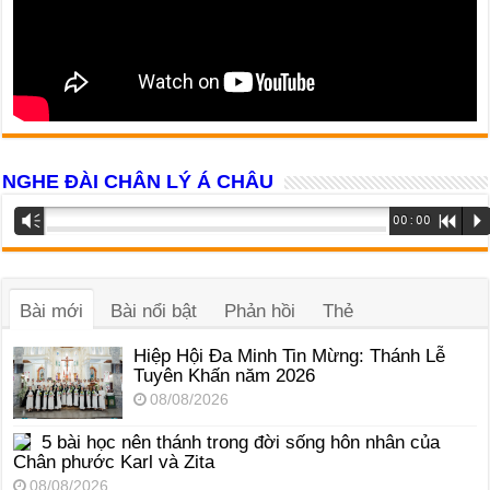
NGHE ĐÀI CHÂN LÝ Á CHÂU
Trình
Vm
00:00
R
P
phát
âm
thanh
Bài mới
Bài nổi bật
Phản hồi
Thẻ
Hiệp Hội Đa Minh Tin Mừng: Thánh Lễ
Tuyên Khấn năm 2026
08/08/2026
5 bài học nên thánh trong đời sống hôn nhân của
Chân phước Karl và Zita
08/08/2026