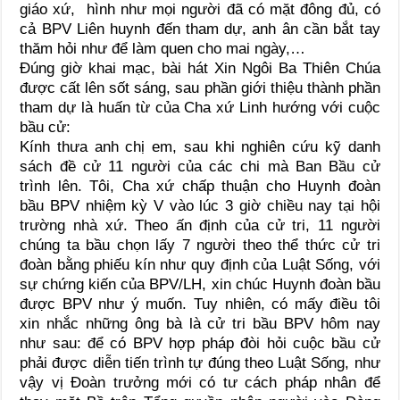
giáo xứ, hình như mọi người đã có mặt đông đủ, có
cả BPV Liên huynh đến tham dự, anh ân cần bắt tay
thăm hỏi như để làm quen cho mai ngày,…
Đúng giờ khai mạc, bài hát Xin Ngôi Ba Thiên Chúa
được cất lên sốt sáng, sau phần giới thiệu thành phần
tham dự là huấn từ của Cha xứ Linh hướng với cuộc
bầu cử:
Kính thưa anh chị em, sau khi nghiên cứu kỹ danh
sách đề cử 11 người của các chi mà Ban Bầu cử
trình lên. Tôi, Cha xứ chấp thuận cho Huynh đoàn
bầu BPV nhiệm kỳ V vào lúc 3 giờ chiều nay tại hội
trường nhà xứ. Theo ấn định của cử tri, 11 người
chúng ta bầu chọn lấy 7 người theo thể thức cử tri
đoàn bằng phiếu kín như quy định của Luật Sống, với
sự chứng kiến của BPV/LH, xin chúc Huynh đoàn bầu
được BPV như ý muốn. Tuy nhiên, có mấy điều tôi
xin nhắc những ông bà là cử tri bầu BPV hôm nay
như sau: để có BPV hợp pháp đòi hỏi cuộc bầu cử
phải được diễn tiến trình tự đúng theo Luật Sống, như
vậy vị Đoàn trưởng mới có tư cách pháp nhân để