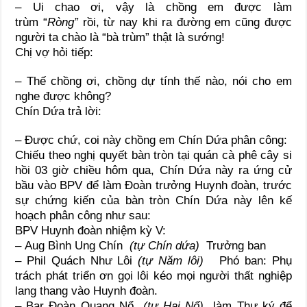
– Ui chao ơi, vậy là chồng em được làm
trùm “
Ròng”
rồi, từ nay khi ra đường em cũng được
người ta chào là “bà trùm” thật là sướng!
Chị vợ hỏi tiếp:
– Thế chồng ơi, chồng dự tính thế nào, nói cho em
nghe được không?
Chín Dứa trả lời:
– Được chứ, coi này chồng em Chín Dứa phân công:
Chiếu theo nghị quyết bàn tròn tại quán cà phê cây si
hồi 03 giờ chiều hôm qua, Chín Dứa này ra ứng cử
bầu vào BPV để làm Đoàn trưởng Huynh đoàn, trước
sự chứng kiến của bàn tròn Chín Dứa này lên kế
hoạch phân công như sau:
BPV Huynh đoàn nhiệm kỳ V:
– Aug Bình Ung Chín
(tự Chín dứa)
Trưởng ban
– Phil Quách Như Lôi
(tự Năm lôi)
Phó ban: Phụ
trách phát triển ơn gọi lôi kéo mọi người thất nghiệp
lang thang vào Huynh đoàn.
– Bar Đoàn Quang Nổ
(tự Hai Nổ)
làm Thư ký để