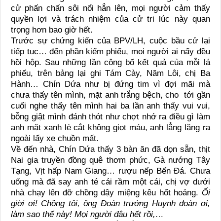
cử phấn chấn sôi nổi hẳn lên, mọi người cảm thấy
quyền lợi và trách nhiệm của cử tri lúc này quan
trọng hơn bao giờ hết.
Trước sự chứng kiến của BPV/LH, cuộc bầu cử lại
tiếp tục… đến phần kiểm phiếu, mọi người ai nấy đều
hồi hộp. Sau những lần công bố kết quả của mỗi lá
phiếu, trên bảng lại ghi Tám Cày, Năm Lôi, chị Ba
Hành… Chín Dứa như bị đứng tim vì đợi mãi mà
chưa thấy tên mình, mặt anh trắng bệch, cho tới gần
cuối nghe thấy tên mình hai ba lần anh thấy vui vui,
bỗng giật mình đánh thót như chợt nhớ ra điều gì làm
anh mặt xanh lè cắt không giọt máu, anh lẳng lặng ra
ngoài lấy xe chuồn mất.
Về đến nhà, Chín Dứa thấy 3 bàn ăn đã dọn sẵn, thịt
Nai gia truyền đồng quê thơm phức, Gà nướng Tây
Tạng, Vịt hấp Nam Giang… rượu nếp Bến Đá. Chưa
uống mà đã say anh té cái rầm một cái, chị vợ dưới
nhà chạy lên đỡ chồng dậy miệng kêu hốt hoảng.
Ối
giời ơi! Chồng tôi, ông Đoàn trưởng Huynh đoàn ơi,
làm sao thế này! Mọi người đâu hết rồi,…