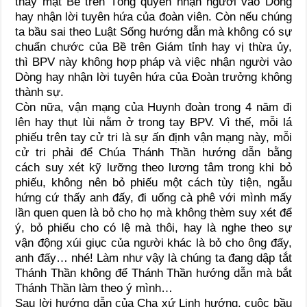
thay mặt Bề trên Tổng quyền nhận người vào Dòng
hay nhận lời tuyên hứa của đoàn viên. Còn nếu chúng
ta bầu sai theo Luật Sống hướng dẫn mà không có sự
chuẩn chước của Bề trên Giám tỉnh hay vị thừa ủy,
thì BPV này không hợp pháp và việc nhận người vào
Dòng hay nhận lời tuyên hứa của Đoàn trưởng không
thành sự.
Còn nữa, vận mạng của Huynh đoàn trong 4 năm đi
lên hay thụt lùi nằm ở trong tay BPV. Vì thế, mỗi lá
phiếu trên tay cử tri là sự ấn định vận mạng này, mỗi
cử tri phải để Chúa Thánh Thần hướng dẫn bằng
cách suy xét kỹ lưỡng theo lương tâm trong khi bỏ
phiếu, không nên bỏ phiếu một cách tùy tiện, ngẫu
hứng cứ thấy anh đấy, đi uống cà phê với mình mấy
lần quen quen là bỏ cho họ mà không thèm suy xét để
ý, bỏ phiếu cho có lệ mà thôi, hay là nghe theo sự
vận động xúi giục của người khác là bỏ cho ông đấy,
anh đấy… nhé! Làm như vậy là chúng ta đang dập tắt
Thánh Thần không để Thánh Thần hướng dẫn mà bắt
Thánh Thần làm theo ý mình…
Sau lời hướng dẫn của Cha xứ Linh hướng, cuộc bầu