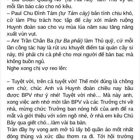
mỗi lần báo cáo cho nó kêu.
– Paul Chu Đình Tám
(tự Tám cày)
bản tính chịu khó,
cử
làm Phụ trách học tập
để cày xới mảnh ruộng
Huynh đoàn sao cho vụ mùa lúa năm sau tăng năng
xuất vùn vụt.
– Anr Trần Chân Ba
(tự Ba phải)
làm Thủ quỹ, cứ mỗi
lần công tác hay là rút ưu khuyết điểm tại quán cây si
này, thì phải chi cà phê cho mọi người để bàn bạc mà
không buồn ngủ.
Nghe xong chị vợ reo lên:
– Tuyệt vời, trên cả tuyệt vời! Thế mới đúng là chồng
em chứ, chúc Anh và Huynh đoàn chiều nay bầu
được BPV như ý nhé! Tuyệt vời nhé… Mà này anh,
xong việc anh nhớ mời tân BPV và các Trưởng chi về
nhà, mừng chức Trưởng ban nóng hổi của anh để ra
mắt và giới thiệu với xóm ngõ nhé, ở nhà em kêu Chú
Bảy qua giết chó…làm vài ba bàn.
Tràn đầy hy vọng anh mở tủ lấy bộ quần áo mốt nhất
đóng thùng và xức dầu thơm ra đi. Tới hội trường