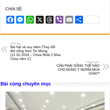
CHIA SẺ:
F
M
W
X
T
Vi
E
S
a
e
h
hr
b
m
h
c
ss
at
e
er
ail
ar
e
e
s
a
e
Hình sau
Bài hát và suy niệm:Thay đổi
b
n
A
d
đời sống theo Tin Mừng
(21.02.2016 – Chúa Nhật 2 Mùa
o
g
p
s
Chay năm C)
Hình trước
o
er
p
CẦN PHẢI SỐNG THẾ NÀO
CHO ĐÚNG Ý NGHĨA MÙA
k
CHAY?
Bài cùng chuyên mục