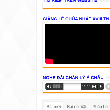
TÌM KIẾM TRÊN WEBSITE
GIẢNG LỄ CHÚA NHẬT XVIII TN
NGHE ĐÀI CHÂN LÝ Á CHÂU
Trình
Vm
00:00
R
P
phát
âm
thanh
Bài mới
Bài nổi bật
Phản hồi