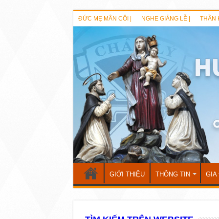
ĐỨC MẸ MÂN CÔI |
NGHE GIẢNG LỄ |
THẦN 
GIỚI THIỆU
THÔNG TIN
GIA