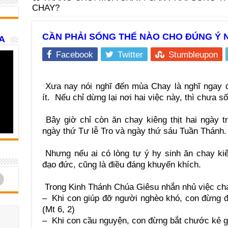
CHAY?
CẦN PHẢI SỐNG THẾ NÀO CHO ĐÚNG Ý 
A
Facebook
Twitter
Stumbleupon
Xưa nay nói nghĩ đến mùa Chay là nghĩ ngay đế
ít. Nếu chỉ dừng lại nơi hai việc này, thì chưa 
Bây giờ chỉ còn ăn chay kiêng thịt hai ngày tr
ngày thứ Tư lễ Tro và ngày thứ sáu Tuần Thánh.
Nhưng nếu ai có lòng tự ý hy sinh ăn chay kiên
đạo đức, cũng là điều đáng khuyến khích.
d
Trong Kinh Thánh Chúa Giêsu nhắn nhủ việc cha
– Khi con giúp đỡ người nghèo khó, con đừng đ
(Mt 6, 2)
– Khi con cầu nguyện, con đừng bắt chước kẻ g