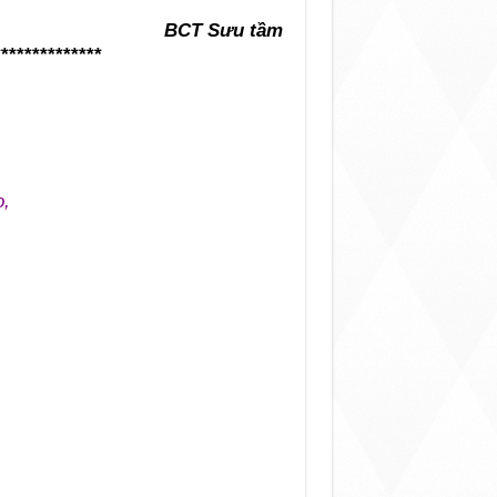
BCT Sưu tầm
**
************
o,