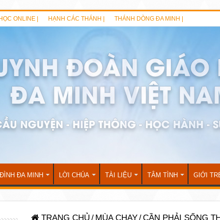
HỌC ONLINE |
HẠNH CÁC THÁNH |
THÁNH DÒNG ĐA MINH |
 ĐÌNH ĐA MINH
LỜI CHÚA
TÀI LIỆU
TÂM TÌNH
GIỚI TR
TRANG CHỦ
/
MÙA CHAY
/
CẦN PHẢI SỐNG T