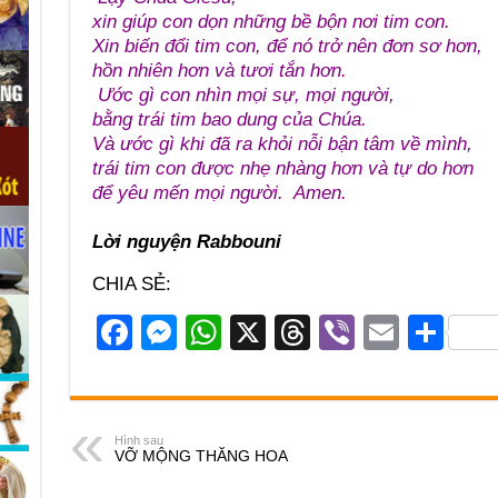
xin giúp con dọn những bề bộn nơi tim con.
Xin biến đổi tim con, để nó trở nên đơn sơ hơn,
hồn nhiên hơn và tươi tắn hơn.
Ước gì con nhìn mọi sự, mọi người,
bằng trái tim bao dung của Chúa.
Và ước gì khi đã ra khỏi nỗi bận tâm về mình,
trái tim con được nhẹ nhàng hơn và tự do hơn
để yêu mến mọi người. Amen.
Lời nguyện Rabbouni
CHIA SẺ:
F
M
W
X
T
Vi
E
S
a
e
h
hr
b
m
h
c
ss
at
e
er
ail
ar
e
e
s
a
e
Hình sau
VỠ MỘNG THĂNG HOA
b
n
A
d