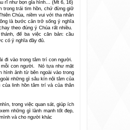
ầu rĩ như bọn gỉa hình… (Mt 6, 16)
 trong trái tim hồn, chứ đừng giữ
Thiên Chúa, niềm vui với tha nhân
ông là bước cản trở sống ý nghĩa
 chay theo đúng ý Chúa rất nhiều.
thánh, để ba việc căn bản: cầu
c có ý nghĩa đầy đủ.
i đi vào trong tâm trí con người.
a mỗi con người. Nó tựa như mặt
n hình ảnh từ bên ngoài vào trong
goài những gì sâu kín nội tâm của
ủa linh hồn tâm trí và của thân
hìn, trong việc quan sát, giúp ích
 xem những gì lành mạnh tốt đẹp,
 mình và cho người khác