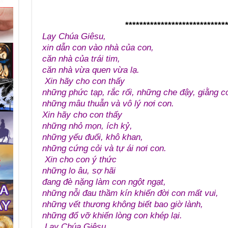
****************************
Lạy Chúa Giêsu,
xin dẫn con vào nhà của con,
căn nhà của trái tim,
căn nhà vừa quen vừa lạ.
Xin hãy cho con thấy
những phức tạp, rắc rối, những che đậy, giằng c
những mâu thuẫn và vô lý nơi con.
Xin hãy cho con thấy
những nhỏ mọn, ích kỷ,
những yếu đuối, khô khan,
những cứng cỏi và tự ái nơi con.
Xin cho con ý thức
những lo âu, sợ hãi
đang đè nặng làm con ngột ngạt,
những nỗi đau thầm kín khiến đời con mất vui,
những vết thương không biết bao giờ lành,
những đổ vỡ khiến lòng con khép lại.
Lạy Chúa Giêsu,