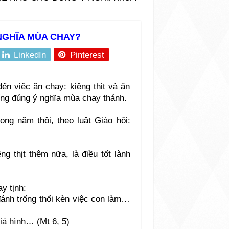
NGHĨA MÙA CHAY?
LinkedIn
Pinterest
n việc ăn chay: kiêng thịt và ăn
sống đúng ý nghĩa mùa chay thánh.
ong năm thôi, theo luật Giáo hội:
g thịt thêm nữa, là điều tốt lành
y tịnh:
ánh trống thổi kèn việc con làm…
iả hình… (Mt 6, 5)