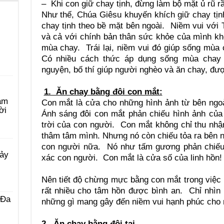
– Khi con giữ chay tịnh, đừng làm bộ mặt ủ rũ r
Như thế, Chúa Giêsu khuyến khích giữ chay tịnh
chay tịnh theo bề mặt bên ngoài. Niềm vui với 
và cả với chính bản thân sức khỏe của mình kh
mùa chay. Trái lại, niềm vui đó giúp sống mùa
Có nhiều cách thức áp dụng sống mùa chay 
nguyện, bố thí giúp người nghèo và ăn chay, đượ
1. Ăn chay bằng đôi con mắt:
àm
Con mắt là cửa cho những hình ảnh từ bên ngoà
ời
Ánh sáng đôi con mắt phản chiếu hình ảnh củ
trời của con người. Con mắt không chỉ thu nhậ
thâm tâm mình. Nhưng nó còn chiếu tỏa ra bên n
con người nữa. Nó như tấm gương phản chiếu c
Bảy
xác con người. Con mắt là cửa số của linh hồn!
Nên tiết độ chừng mực bằng con mắt trong việc n
rất nhiều cho tâm hồn được bình an. Chỉ nhìn
 Ða
những gì mang gây đến niềm vui hạnh phúc cho
2. Ăn chay bằng đôi tai