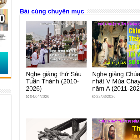
o
g
p
s
Bài cùng chuyên mục
o
er
p
k
Nghe giảng thứ Sáu
Nghe giảng Chú
Tuần Thánh (2010-
nhật V Mùa Cha
2026)
năm A (2011-202
04/04/2026
22/03/2026