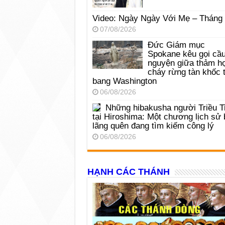
Video: Ngày Ngày Với Mẹ – Tháng
07/08/2026
Đức Giám mục
Spokane kêu gọi cầ
nguyện giữa thảm h
cháy rừng tàn khốc t
bang Washington
06/08/2026
Những hibakusha người Triều T
tại Hiroshima: Một chương lịch sử 
lãng quên đang tìm kiếm công lý
06/08/2026
HẠNH CÁC THÁNH