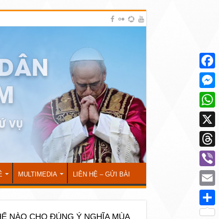
Face
Mess
What
X
Thre
Viber
Ẻ
MULTIMEDIA
LIÊN HỆ – GỬI BÀI
Emai
Shar
HẾ NÀO CHO ĐÚNG Ý NGHĨA MÙA