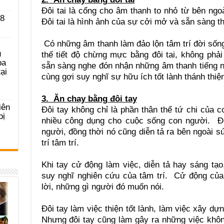
Đôi tai là cổng cho âm thanh to nhỏ từ bên ngoà
 8
Đôi tai là hình ảnh của sự cởi mở và sẵn sàng t
Có những âm thanh làm đảo lộn tâm trí đời sống
u
thế tiết độ chừng mực bằng đôi tai, không phả
ọa
sẵn sàng nghe đón nhận những âm thanh tiếng n
ại
cùng gợi suy nghĩ sự hữu ích tốt lành thánh thiệ
3. Ăn chay bằng đôi tay
iên
Đôi tay không chỉ là phần thân thể tứ chi của 
bị
nhiều công dụng cho cuộc sống con người. Đô
người, đồng thời nó cũng diễn tả ra bên ngoài s
trí tâm trí.
Khi tay cử động làm việc, diễn tả hay sáng tạo
suy nghĩ nghiên cứu của tâm trí. Cử động của
lời, những gì người đó muốn nói.
Đôi tay làm việc thiện tốt lành, làm việc xây dự
Nhưng đôi tay cũng làm gây ra những việc khô