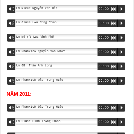
Lm Micae Nguyễn Văn Bắc
Vm
00:00
R
P
Lm Giuse Lưu Công Chỉnh
Vm
00:00
R
P
Lm Mô-rít Lục Vĩnh Phố
Vm
00:00
R
P
Lm Phanxicô Nguyễn Văn Nhứt
Vm
00:00
R
P
Lm GB. Trần Anh Long
Vm
00:00
R
P
Lm Phanxicô Đào Trung Hiệu
Vm
00:00
R
P
NĂM 2011:
Lm Phanxicô Đào Trung Hiệu
Vm
00:00
R
P
Lm Giuse Đinh Trọng Chính
Vm
00:00
R
P