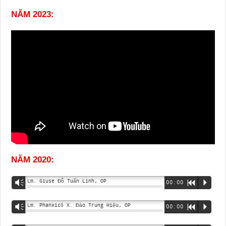
NĂM 2023:
NĂM 2020:
Lm. Giuse Đỗ Tuấn Linh, OP
Vm
00:00
R
P
Lm. Phanxicô X. Đào Trung Hiệu, OP
Vm
00:00
R
P