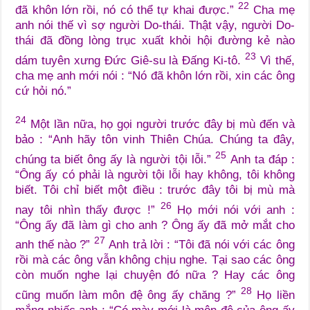
22
đã khôn lớn rồi, nó có thể tự khai được.”
Cha mẹ
anh nói thế vì sợ người Do-thái. Thật vậy, người Do-
thái đã đồng lòng trục xuất khỏi hội đường kẻ nào
23
dám tuyên xưng Đức Giê-su là Đấng Ki-tô.
Vì thế,
cha mẹ anh mới nói : “Nó đã khôn lớn rồi, xin các ông
cứ hỏi nó.”
24
Một lần nữa, họ gọi người trước đây bị mù đến và
bảo : “Anh hãy tôn vinh Thiên Chúa. Chúng ta đây,
25
chúng ta biết ông ấy là người tội lỗi.”
Anh ta đáp :
“Ông ấy có phải là người tội lỗi hay không, tôi không
biết. Tôi chỉ biết một điều : trước đây tôi bị mù mà
26
nay tôi nhìn thấy được !”
Họ mới nói với anh :
“Ông ấy đã làm gì cho anh ? Ông ấy đã mở mắt cho
27
anh thế nào ?”
Anh trả lời : “Tôi đã nói với các ông
rồi mà các ông vẫn không chịu nghe. Tại sao các ông
còn muốn nghe lại chuyện đó nữa ? Hay các ông
28
cũng muốn làm môn đệ ông ấy chăng ?”
Họ liền