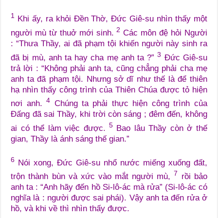
1
Khi ấy, ra khỏi Đền Thờ, Đức Giê-su nhìn thấy một
2
người mù từ thuở mới sinh.
Các môn đệ hỏi Người
: “Thưa Thầy, ai đã phạm tội khiến người này sinh ra
3
đã bị mù, anh ta hay cha mẹ anh ta ?”
Đức Giê-su
trả lời : “Không phải anh ta, cũng chẳng phải cha mẹ
anh ta đã phạm tội. Nhưng sở dĩ như thế là để thiên
hạ nhìn thấy công trình của Thiên Chúa được tỏ hiện
4
nơi anh.
Chúng ta phải thực hiện công trình của
Đấng đã sai Thầy, khi trời còn sáng ; đêm đến, không
5
ai có thể làm việc được.
Bao lâu Thầy còn ở thế
gian, Thầy là ánh sáng thế gian.”
6
Nói xong, Đức Giê-su nhổ nước miếng xuống đất,
7
trộn thành bùn và xức vào mắt người mù,
rồi bảo
anh ta : “Anh hãy đến hồ Si-lô-ác mà rửa” (Si-lô-ác có
nghĩa là : người được sai phái). Vậy anh ta đến rửa ở
hồ, và khi về thì nhìn thấy được.