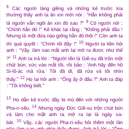
8
Các người láng giềng và những kẻ trước kia
thường thấy anh ta ăn xin mới nói : “Hắn không phải
9
là người vẫn ngồi ăn xin đó sao ?”
Có người nói :
“Chính hắn đó !” Kẻ khác lại rằng : “Không phải đâu !
Nhưng là một đứa nào giống hắn đó thôi !” Còn anh ta
10
thì quả quyết : “Chính tôi đây !”
Người ta liền hỏi
anh : “Vậy, làm sao mắt anh lại mở ra được như thế
11
?”
Anh ta trả lời : “Người tên là Giê-su đã trộn một
chút bùn, xức vào mắt tôi, rồi bảo : ‘Anh hãy đến hồ
Si-lô-ác mà rửa.’ Tôi đã đi, đã rửa và tôi nhìn
12
thấy.”
Họ lại hỏi anh : “Ông ấy ở đâu ?” Anh ta đáp
: “Tôi không biết.”
13
Họ dẫn kẻ trước đây bị mù đến với những người
14
Pha-ri-sêu.
Nhưng ngày Đức Giê-su trộn chút bùn
và làm cho mắt anh ta mở ra lại là ngày sa-
15
bát.
Vậy, các người Pha-ri-sêu hỏi thêm một lần
nữa làm sao anh nhìn thấy được. Anh trả lời : “Ông