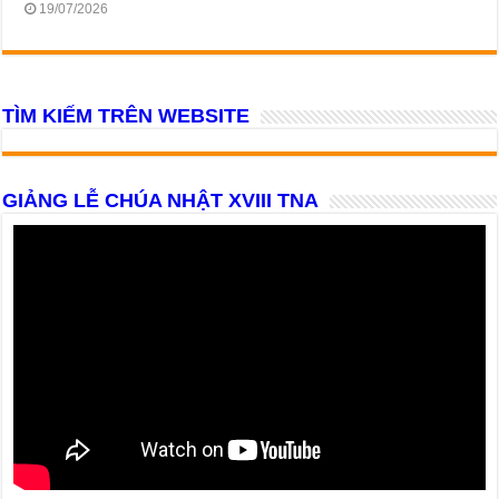
19/07/2026
TÌM KIẾM TRÊN WEBSITE
GIẢNG LỄ CHÚA NHẬT XVIII TNA