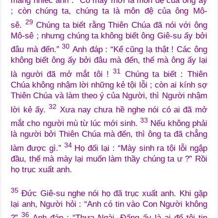
mắng nhiếc anh : “Có mày mới là môn đệ của ông ấy
; còn chúng ta, chúng ta là môn đệ của ông Mô-
29
sê.
Chúng ta biết rằng Thiên Chúa đã nói với ông
Mô-sê ; nhưng chúng ta không biết ông Giê-su ấy bởi
30
đâu mà đến.”
Anh đáp : “Kể cũng lạ thật ! Các ông
không biết ông ấy bởi đâu mà đến, thế mà ông ấy lại
31
là người đã mở mắt tôi !
Chúng ta biết : Thiên
Chúa không nhậm lời những kẻ tội lỗi ; còn ai kính sợ
Thiên Chúa và làm theo ý của Người, thì Người nhậm
32
lời kẻ ấy.
Xưa nay chưa hề nghe nói có ai đã mở
33
mắt cho người mù từ lúc mới sinh.
Nếu không phải
là người bởi Thiên Chúa mà đến, thì ông ta đã chẳng
34
làm được gì.”
Họ đối lại : “Mày sinh ra tội lỗi ngập
đầu, thế mà mày lại muốn làm thầy chúng ta ư ?” Rồi
họ trục xuất anh.
35
Đức Giê-su nghe nói họ đã trục xuất anh. Khi gặp
lại anh, Người hỏi : “Anh có tin vào Con Người không
36
?”
Anh đáp : “Thưa Ngài, Đấng ấy là ai để tôi tin