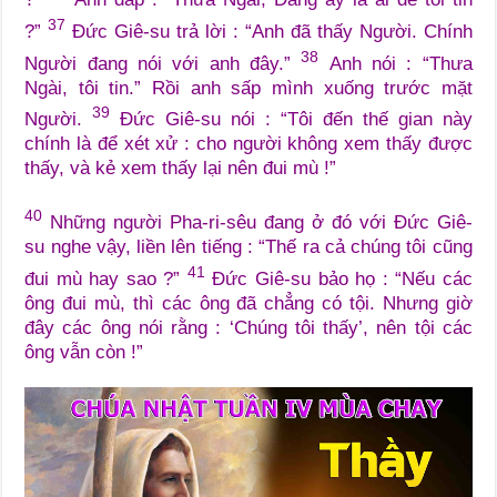
37
?”
Đức Giê-su trả lời : “Anh đã thấy Người. Chính
38
Người đang nói với anh đây.”
Anh nói : “Thưa
Ngài, tôi tin.” Rồi anh sấp mình xuống trước mặt
39
Người.
Đức Giê-su nói : “Tôi đến thế gian này
chính là để xét xử : cho người không xem thấy được
thấy, và kẻ xem thấy lại nên đui mù !”
40
Những người Pha-ri-sêu đang ở đó với Đức Giê-
su nghe vậy, liền lên tiếng : “Thế ra cả chúng tôi cũng
41
đui mù hay sao ?”
Đức Giê-su bảo họ : “Nếu các
ông đui mù, thì các ông đã chẳng có tội. Nhưng giờ
đây các ông nói rằng : ‘Chúng tôi thấy’, nên tội các
ông vẫn còn !”