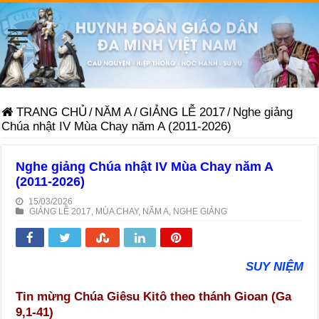
TRANG CHỦ
/
NĂM A
/
GIẢNG LỄ 2017
/
Nghe giảng
Chúa nhật IV Mùa Chay năm A (2011-2026)
Nghe giảng Chúa nhật IV Mùa Chay năm A
(2011-2026)
15/03/2026
GIẢNG LỄ 2017
,
MÙA CHAY
,
NĂM A
,
NGHE GIẢNG
SUY NIỆM
Tin mừng Chúa Giêsu Kitô theo thánh Gioan (Ga
9,1-41)