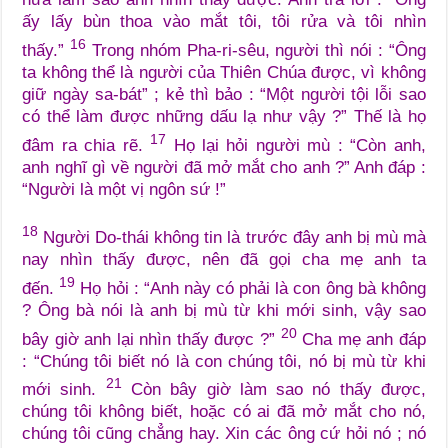
ấy lấy bùn thoa vào mắt tôi, tôi rửa và tôi nhìn
16
thấy.”
Trong nhóm Pha-ri-sêu, người thì nói : “Ông
ta không thể là người của Thiên Chúa được, vì không
giữ ngày sa-bát” ; kẻ thì bảo : “Một người tội lỗi sao
có thể làm được những dấu lạ như vậy ?” Thế là họ
17
đâm ra chia rẽ.
Họ lại hỏi người mù : “Còn anh,
anh nghĩ gì về người đã mở mắt cho anh ?” Anh đáp :
“Người là một vị ngôn sứ !”
18
Người Do-thái không tin là trước đây anh bị mù mà
nay nhìn thấy được, nên đã gọi cha mẹ anh ta
19
đến.
Họ hỏi : “Anh này có phải là con ông bà không
? Ông bà nói là anh bị mù từ khi mới sinh, vậy sao
20
bây giờ anh lại nhìn thấy được ?”
Cha mẹ anh đáp
: “Chúng tôi biết nó là con chúng tôi, nó bị mù từ khi
21
mới sinh.
Còn bây giờ làm sao nó thấy được,
chúng tôi không biết, hoặc có ai đã mở mắt cho nó,
chúng tôi cũng chẳng hay. Xin các ông cứ hỏi nó ; nó