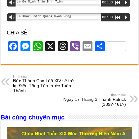
Lm Đa Minh Trần Bình Tiên
Vm
00:00
R
P
Lm Phêrô Đinh Quang Mạnh Hùng
Vm
00:00
R
P
CHIA SẺ:
F
M
W
X
T
Vi
E
S
a
e
h
hr
b
m
h
c
ss
at
e
er
ail
ar
e
e
s
a
e
Hình sau
Đức Thánh Cha Lêô XIV sẽ trở
b
n
A
d
lại Điện Tông Tòa trước Tuần
Thánh
o
g
p
s
Hình trước
Ngày 17 Tháng 3 Thánh Patrick
o
er
p
(389?-461?)
k
Bài cùng chuyên mục