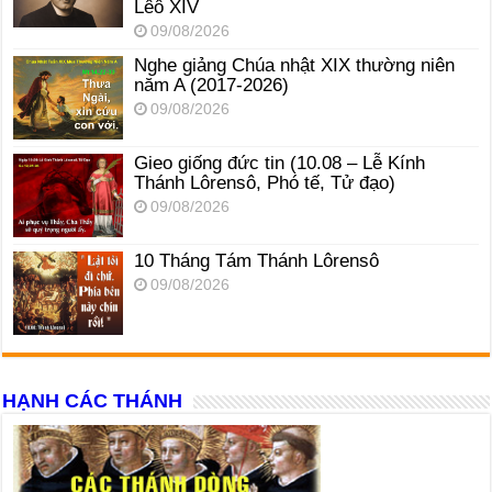
Lêô XIV
09/08/2026
Nghe giảng Chúa nhật XIX thường niên
năm A (2017-2026)
09/08/2026
Gieo giống đức tin (10.08 – Lễ Kính
Thánh Lôrensô, Phó tế, Tử đạo)
09/08/2026
10 Tháng Tám Thánh Lôrensô
09/08/2026
HẠNH CÁC THÁNH