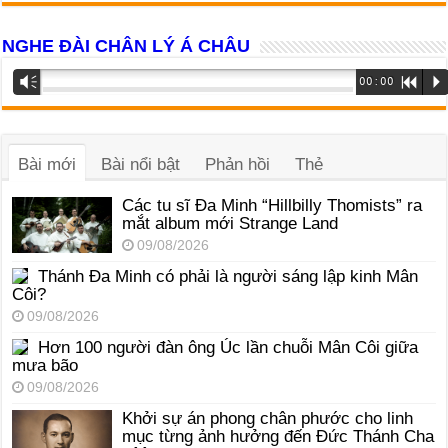
NGHE ĐÀI CHÂN LÝ Á CHÂU
Trình
Vm
00:00
R
P
phát
âm
thanh
Bài mới
Bài nổi bật
Phản hồi
Thẻ
Các tu sĩ Đa Minh “Hillbilly Thomists” ra
mắt album mới Strange Land
09/08/2026
Thánh Đa Minh có phải là người sáng lập kinh Mân
Côi?
09/08/2026
Hơn 100 người đàn ông Úc lần chuỗi Mân Côi giữa
mưa bão
09/08/2026
Khởi sự án phong chân phước cho linh
mục từng ảnh hưởng đến Đức Thánh Cha