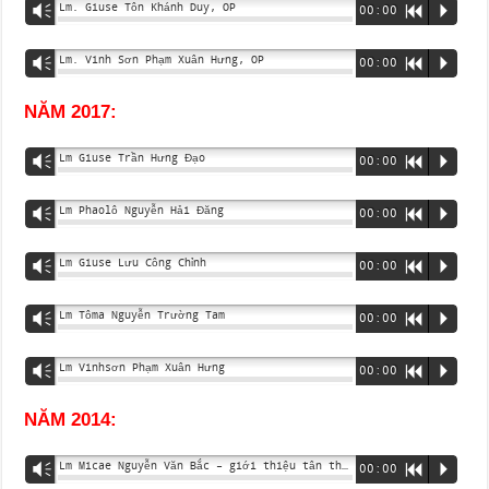
Lm. Giuse Tôn Khánh Duy, OP
Vm
00:00
R
P
Lm. Vinh Sơn Phạm Xuân Hưng, OP
Vm
00:00
R
P
NĂM 2017:
Lm Giuse Trần Hưng Đạo
Vm
00:00
R
P
Lm Phaolô Nguyễn Hải Đăng
Vm
00:00
R
P
Lm Giuse Lưu Công Chỉnh
Vm
00:00
R
P
Lm Tôma Nguyễn Trường Tam
Vm
00:00
R
P
Lm Vinhsơn Phạm Xuân Hưng
Vm
00:00
R
P
NĂM 2014:
Lm Micae Nguyễn Văn Bắc – giới thiệu tân thừa tác viên Thánh Thể
Vm
00:00
R
P