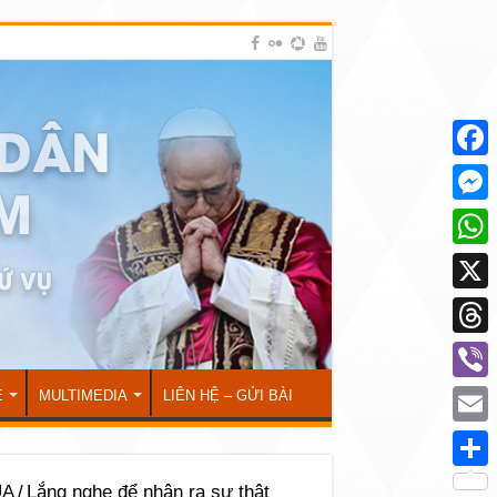
Face
Mess
What
X
Thre
Viber
Ẻ
MULTIMEDIA
LIÊN HỆ – GỬI BÀI
Emai
Shar
ÚA
/
Lắng nghe để nhận ra sự thật