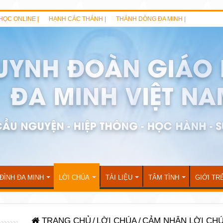
HỌC ONLINE |
HẠNH CÁC THÁNH |
THÁNH DÒNG ĐA MINH |
 ĐÌNH ĐA MINH
LỜI CHÚA
TÀI LIỆU
TÂM TÌNH
GIỚI TR
TRANG CHỦ
/
LỜI CHÚA
/
CẢM NHẬN LỜI CH