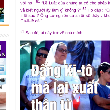
51
với họ :
“Lề Luật của chúng ta có cho phép k
52
và biết người ấy làm gì không ?”
Họ đáp : “C
li-lê sao ? Ông cứ nghiên cứu, rồi sẽ thấy : k
Ga-li-lê cả.”
53
Sau đó, ai nấy trở về nhà mình.