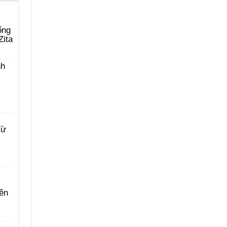
ống
Zita
nh
Từ
ên