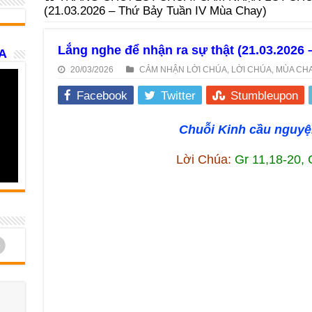
(21.03.2026 – Thứ Bảy Tuần IV Mùa Chay)
Lắng nghe để nhận ra sự thật (21.03.2026
A
20/03/2026
CẢM NHẬN LỜI CHÚA
,
LỜI CHÚA
,
MÙA CH
Facebook
Twitter
Stumbleupon
Chuỗi Kinh cầu nguyện
Lời Chúa:
Gr 11,18-20, 
d