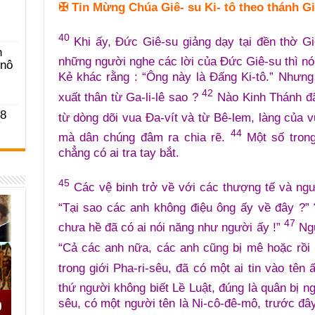
✠
Tin Mừng Chúa Giê- su Ki- tô theo thánh Gi
40
Khi ấy, Đức Giê-su giảng dạy tại đền thờ Gi
n
những người nghe các lời của Đức Giê-su thì nói
-nô
Kẻ khác rằng : “Ông này là Đấng Ki-tô.” Nhưng c
42
xuất thân từ Ga-li-lê sao ?
Nào Kinh Thánh đã 
 8
từ dòng dõi vua Đa-vít và từ Bê-lem, làng của 
44
mà dân chúng đâm ra chia rẽ.
Một số tron
chẳng có ai tra tay bắt.
45
Các vệ binh trở về với các thượng tế và ngườ
“Tại sao các anh không điệu ông ấy về đây ?”
47
chưa hề đã có ai nói năng như người ấy !”
Ngư
“Cả các anh nữa, các anh cũng bị mê hoặc rồi
trong giới Pha-ri-sêu, đã có một ai tin vào tên
thứ người không biết Lề Luật, đúng là quân bị n
sêu, có một người tên là Ni-cô-đê-mô, trước đâ