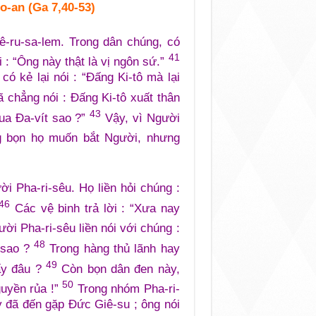
o-an (Ga 7,40-53)
ê-ru-sa-lem. Trong dân chúng, có
41
 : “Ông này thật là vị ngôn sứ.”
ó kẻ lại nói : “Đấng Ki-tô mà lại
chẳng nói : Đấng Ki-tô xuất thân
43
vua Đa-vít sao ?”
Vậy, vì Người
g bọn họ muốn bắt Người, nhưng
i Pha-ri-sêu. Họ liền hỏi chúng :
46
Các vệ binh trả lời : “Xưa nay
ời Pha-ri-sêu liền nói với chúng :
48
 sao ?
Trong hàng thủ lãnh hay
49
 ấy đâu ?
Còn bọn dân đen này,
50
guyền rủa !”
Trong nhóm Pha-ri-
y đã đến gặp Đức Giê-su ; ông nói