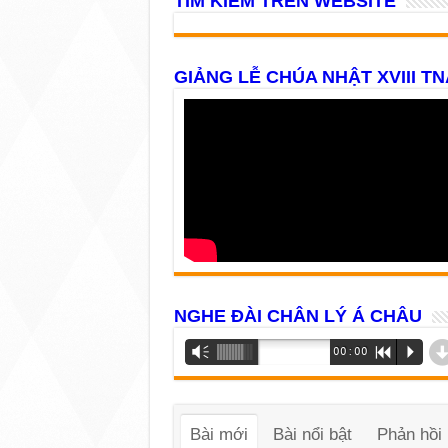
TÌM KIẾM TRÊN WEBSITE
GIẢNG LỄ CHÚA NHẬT XVIII TN
NGHE ĐÀI CHÂN LÝ Á CHÂU
Trình
Vm
00:00
R
P
phát
âm
thanh
Bài mới
Bài nổi bật
Phản hồi