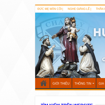
ĐỨC MẸ MÂN CÔI |
NGHE GIẢNG LỄ |
THẦN 
GIỚI THIỆU
THÔNG TIN
GIA