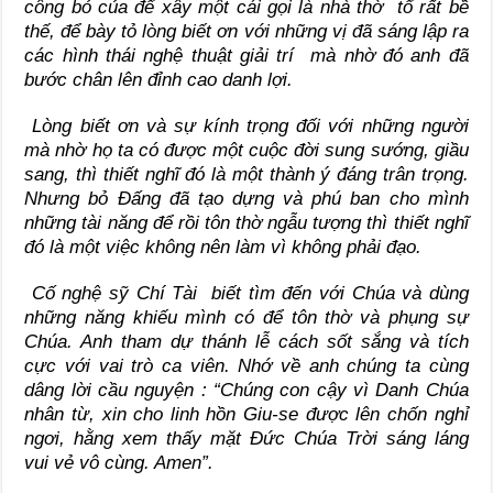
công bỏ của để xây một cái gọi là nhà thờ tổ rất bề
thế, để bày tỏ lòng biết ơn với những vị đã sáng lập ra
các hình thái nghệ thuật giải trí mà nhờ đó anh đã
bước chân lên đỉnh cao danh lợi.
Lòng biết ơn và sự kính trọng đối với những người
mà nhờ họ ta có được một cuộc đời sung sướng, giầu
sang, thì thiết nghĩ đó là một thành ý đáng trân trọng.
Nhưng bỏ Đấng đã tạo dựng và phú ban cho mình
những tài năng để rồi tôn thờ ngẫu tượng thì thiết nghĩ
đó là một việc không nên làm vì không phải đạo.
Cố nghệ sỹ Chí Tài biết tìm đến với Chúa và dùng
những năng khiếu mình có để tôn thờ và phụng sự
Chúa. Anh tham dự thánh lễ cách sốt sắng và tích
cực với vai trò ca viên. Nhớ về anh chúng ta cùng
dâng lời cầu nguyện : “Chúng con cậy vì Danh Chúa
nhân từ, xin cho linh hồn Giu-se được lên chốn nghỉ
ngơi, hằng xem thấy mặt Đức Chúa Trời sáng láng
vui vẻ vô cùng. Amen”.