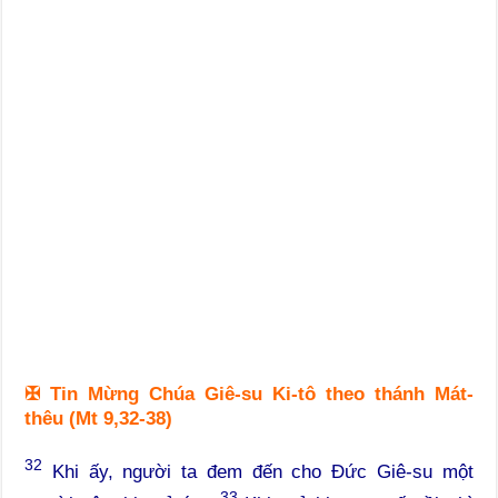
✠
Tin Mừng Chúa Giê-su Ki-tô theo thánh Mát-
thêu (Mt 9,32-38)
32
Khi ấy, người ta đem đến cho Đức Giê-su một
33