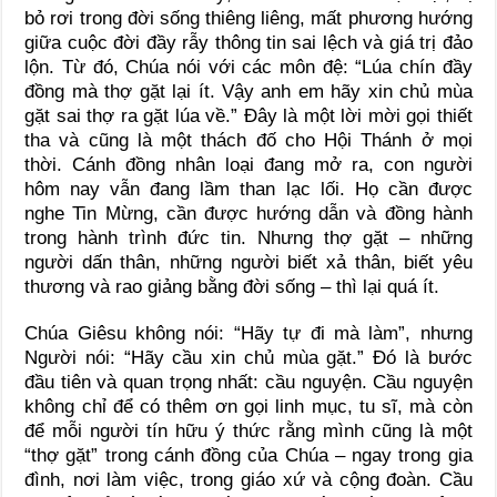
bỏ rơi trong đời sống thiêng liêng, mất phương hướng
giữa cuộc đời đầy rẫy thông tin sai lệch và giá trị đảo
lộn. Từ đó, Chúa nói với các môn đệ: “Lúa chín đầy
đồng mà thợ gặt lại ít. Vậy anh em hãy xin chủ mùa
gặt sai thợ ra gặt lúa về.” Đây là một lời mời gọi thiết
tha và cũng là một thách đố cho Hội Thánh ở mọi
thời. Cánh đồng nhân loại đang mở ra, con người
hôm nay vẫn đang lầm than lạc lối. Họ cần được
nghe Tin Mừng, cần được hướng dẫn và đồng hành
trong hành trình đức tin. Nhưng thợ gặt – những
người dấn thân, những người biết xả thân, biết yêu
thương và rao giảng bằng đời sống – thì lại quá ít.
Chúa Giêsu không nói: “Hãy tự đi mà làm”, nhưng
Người nói: “Hãy cầu xin chủ mùa gặt.” Đó là bước
đầu tiên và quan trọng nhất: cầu nguyện. Cầu nguyện
không chỉ để có thêm ơn gọi linh mục, tu sĩ, mà còn
để mỗi người tín hữu ý thức rằng mình cũng là một
“thợ gặt” trong cánh đồng của Chúa – ngay trong gia
đình, nơi làm việc, trong giáo xứ và cộng đoàn. Cầu