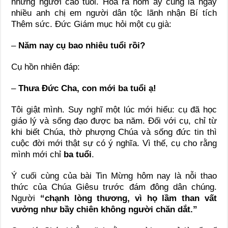
những người cao tuổi. Hóa ra hôm ấy cũng là ngày
nhiều anh chị em người dân tộc lãnh nhận Bí tích
Thêm sức. Đức Giám mục hỏi một cụ già:
–
Năm nay cụ bao nhiêu tuổi rồi?
Cụ hồn nhiên đáp:
–
Thưa Đức Cha, con mới ba tuổi ạ!
Tôi giật mình. Suy nghĩ một lúc mới hiểu: cụ đã học
giáo lý và sống đạo được ba năm. Đối với cụ, chỉ từ
khi biết Chúa, thờ phượng Chúa và sống đức tin thì
cuộc đời mới thật sự có ý nghĩa. Vì thế, cụ cho rằng
mình mới chỉ
ba tuổi
.
Ý cuối cùng của bài Tin Mừng hôm nay là nỗi thao
thức của Chúa Giêsu trước đám đông dân chúng.
Người
“chạnh lòng thương, vì họ lầm than vất
vưởng như bầy chiên không người chăn dắt.”