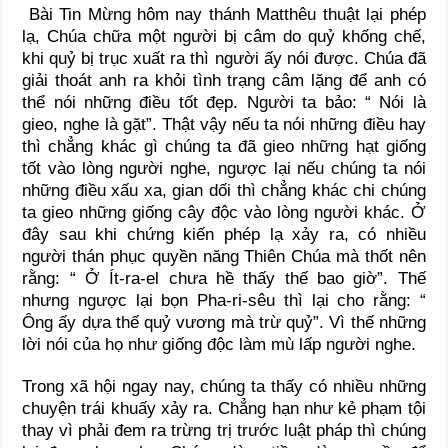
Bài Tin Mừng hôm nay thánh Matthêu thuật lại phép
lạ, Chúa chữa một người bị câm do quỷ khống chế,
khi quỷ bị trục xuất ra thì người ấy nói được. Chúa đã
giải thoát anh ra khỏi tình trạng câm lặng để anh có
thể nói những điều tốt đẹp. Người ta bảo: “ Nói là
gieo, nghe là gặt”. Thật vậy nếu ta nói những điều hay
thì chẳng khác gì chúng ta đã gieo những hạt giống
tốt vào lòng người nghe, ngược lại nếu chúng ta nói
những điều xấu xa, gian dối thì chẳng khác chi chúng
ta gieo những giống cây độc vào lòng người khác. Ở
đây sau khi chứng kiến phép lạ xảy ra, có nhiều
người thán phục quyền năng Thiên Chúa mà thốt nên
rằng: “ Ở Ít-ra-el chưa hề thấy thế bao giờ”. Thế
nhưng ngược lại bọn Pha-ri-sêu thì lại cho rằng: “
Ông ấy dựa thế quỷ vương mà trừ quỷ”. Vì thế những
lời nói của họ như giống độc làm mù lấp người nghe.
Trong xã hội ngay nay, chúng ta thấy có nhiều những
chuyện trái khuấy xảy ra. Chẳng hạn như kẻ phạm tội
thay vì phải đem ra trừng trị trước luật pháp thì chúng