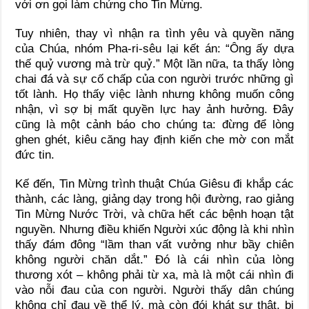
với ơn gọi làm chứng cho Tin Mừng.
Tuy nhiên, thay vì nhận ra tình yêu và quyền năng
của Chúa, nhóm Pha-ri-sêu lại kết án: “Ông ấy dựa
thế quỷ vương mà trừ quỷ.” Một lần nữa, ta thấy lòng
chai đá và sự cố chấp của con người trước những gì
tốt lành. Họ thấy việc lành nhưng không muốn công
nhận, vì sợ bị mất quyền lực hay ảnh hưởng. Đây
cũng là một cảnh báo cho chúng ta: đừng để lòng
ghen ghét, kiêu căng hay định kiến che mờ con mắt
đức tin.
Kế đến, Tin Mừng trình thuật Chúa Giêsu đi khắp các
thành, các làng, giảng dạy trong hội đường, rao giảng
Tin Mừng Nước Trời, và chữa hết các bệnh hoạn tật
nguyền. Nhưng điều khiến Người xúc động là khi nhìn
thấy đám đông “lầm than vất vưởng như bầy chiên
không người chăn dắt.” Đó là cái nhìn của lòng
thương xót – không phải từ xa, mà là một cái nhìn đi
vào nỗi đau của con người. Người thấy dân chúng
không chỉ đau về thể lý, mà còn đói khát sự thật, bị