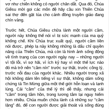
vơ như chiên không có người chăn dắt. Qua đó, Chúa
Giêsu mời gọi các môn đệ hãy cầu xin Thiên Chúa
sai thợ đến gặt lúa cho cánh đồng truyền giáo đang
chín vàng.
Trước hết, Chúa Giêsu chữa lành một người câm,
người này không thể nói vì bị sức mạnh của ma quỷ
khống chế. Khi Chúa trục xuất quỷ, người câm liền
nói được, phép lạ này không những là dấu chỉ quyền
năng của Thiên Chúa, mà còn là hình ảnh sống động
về tình trạng của con người ngày nay – những người
vì tội lỗi, vì sợ hãi, vì ích kỷ hay vì một thế lực nào
đó mà trở nên “câm nín” trước sự thật, trước công lý,
trước nỗi đau của người khác. Nhiều người trong xã
hội không dám lên tiếng vì sự thật, không dám sống
chứng tá Tin Mừng giữa một thế giới hỗn loạn và lạnh
lùng. Cái “câm” của thể lý thì dễ thấy, nhưng cái
“câm” trong tâm hồn, trong lương tâm lại nguy hiểm
hơn nhiều. Chúa muốn chữa lành cả những sự “câm
lặng” đó, để con người được giải thoát và sống đúng