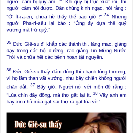
người câm bị quỷ ám.
Khi quỷ bị trục xuất rồi, thì
người câm nói được. Dân chúng kinh ngạc, nói rằng :
34
“Ở Ít-ra-en, chưa hề thấy thế bao giờ !”
Nhưng
người Pha-ri-sêu lại bảo : “Ông ấy dựa thế quỷ
vương mà trừ quỷ.”
35
Đức Giê-su đi khắp các thành thị, làng mạc, giảng
dạy trong các hội đường, rao giảng Tin Mừng Nước
Trời và chữa hết các bệnh hoạn tật nguyền.
36
Đức Giê-su thấy đám đông thì chạnh lòng thương,
vì họ lầm than vất vưởng, như bầy chiên không người
37
chăn dắt.
Bấy giờ, Người nói với môn đệ rằng :
38
“Lúa chín đầy đồng, mà thợ gặt lại ít.
Vậy anh em
hãy xin chủ mùa gặt sai thợ ra gặt lúa về.”