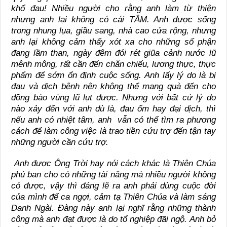
khổ đau! Nhiều người cho rằng anh làm từ thiện
nhưng anh lại không có cái TÂM. Anh được sống
trong nhung lụa, giầu sang, nhà cao cửa rộng, nhưng
anh lại không cảm thấy xót xa cho những số phận
đang lầm than, ngày đêm đói rét giũa cảnh nước lũ
mênh mông, rất cần đến chăn chiếu, lương thực, thực
phẩm để sớm ổn định cuộc sống. Anh lấy lý do là bị
đau và dịch bệnh nên không thể mang quà đến cho
đồng bào vùng lũ lụt được. Nhưng với bất cứ lý do
nào xảy đến với anh dù là, đau ốm hay đại dịch, thì
nếu anh có nhiệt tâm, anh vẫn có thể tìm ra phương
cách để làm công việc là trao tiền cứu trợ đến tận tay
những người cần cứu trợ.
Anh được Ông Trời hay nói cách khác là Thiên Chúa
phú ban cho có những tài năng mà nhiều người không
có được, vậy thì đáng lẽ ra anh phải dùng cuộc đời
của mình để ca ngợi, cảm tạ Thiên Chúa và làm sáng
Danh Ngài. Đàng này anh lại nghĩ rằng những thành
công mà anh đạt được là do tổ nghiệp đãi ngộ. Anh bỏ