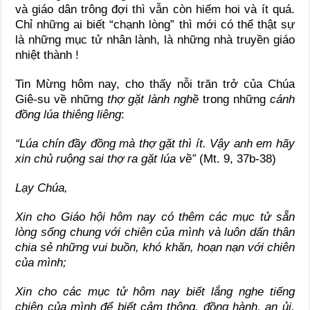
và giáo dân trông đợi thì vẫn còn hiếm hoi và ít quá.
Chỉ những ai biết “chạnh lòng” thì mới có thể thật sự
là những mục tử nhân lành, là những nhà truyền giáo
nhiệt thành !
Tin Mừng hôm nay, cho thấy nỗi trăn trở của Chúa
Giê-su về những
thợ gặt lành nghề
trong những
cánh
đồng lúa thiêng liêng
:
“Lúa chín đầy đồng mà thợ gặt thì ít. Vậy anh em hãy
xin chủ ruộng sai thợ ra gặt lúa về”
(Mt. 9, 37b-38)
Lạy Chúa,
Xin cho Giáo hội hôm nay có thêm các mục tử sẵn
lòng sống chung với chiên của mình và luôn dấn thân
chia sẻ những vui buồn, khó khăn, hoạn nạn với chiên
của mình;
Xin cho các mục tử hôm nay biết lắng nghe tiếng
chiên của mình để biết cảm thông, đồng hành, an ủi,