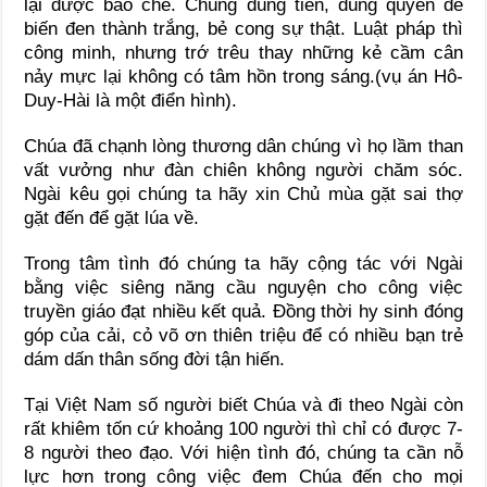
lại được bao che. Chúng dùng tiền, dùng quyền để
biến đen thành trắng, bẻ cong sự thật. Luật pháp thì
công minh, nhưng trớ trêu thay những kẻ cầm cân
nảy mực lại không có tâm hồn trong sáng.(vụ án Hô-
Duy-Hài là một điển hình).
Chúa đã chạnh lòng thương dân chúng vì họ lầm than
vất vưởng như đàn chiên không người chăm sóc.
Ngài kêu gọi chúng ta hãy xin Chủ mùa gặt sai thợ
gặt đến để gặt lúa về.
Trong tâm tình đó chúng ta hãy cộng tác với Ngài
bằng việc siêng năng cầu nguyện cho công việc
truyền giáo đạt nhiều kết quả. Đồng thời hy sinh đóng
góp của cải, cỏ võ ơn thiên triệu để có nhiều bạn trẻ
dám dấn thân sống đời tận hiến.
Tại Việt Nam số người biết Chúa và đi theo Ngài còn
rất khiêm tốn cứ khoảng 100 người thì chỉ có được 7-
8 người theo đạo. Với hiện tình đó, chúng ta cần nỗ
lực hơn trong công việc đem Chúa đến cho mọi