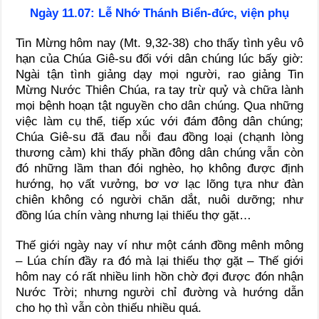
Ngày 11.07: Lễ Nhớ Thánh Biển-đức, viện phụ
Tin Mừng hôm nay (Mt. 9,32-38) cho thấy tình yêu vô
hạn của Chúa Giê-su đối với dân chúng lúc bấy giờ:
Ngài tận tình giảng dạy mọi người, rao giảng Tin
Mừng Nước Thiên Chúa, ra tay trừ quỷ và chữa lành
mọi bệnh hoạn tật nguyền cho dân chúng. Qua những
việc làm cụ thể, tiếp xúc với đám đông dân chúng;
Chúa Giê-su đã đau nỗi đau đồng loại (chạnh lòng
thương cảm) khi thấy phần đông dân chúng vẫn còn
đó những lầm than đói nghèo, họ không được định
hướng, họ vất vưởng, bơ vơ lạc lõng tựa như đàn
chiên không có người chăn dắt, nuôi dưỡng; như
đồng lúa chín vàng nhưng lại thiếu thợ gặt…
Thế giới ngày nay ví như một cánh đồng mênh mông
– Lúa chín đầy ra đó mà lại thiếu thợ gặt – Thế giới
hôm nay có rất nhiều linh hồn chờ đợi được đón nhận
Nước Trời; nhưng người chỉ đường và hướng dẫn
cho họ thì vẫn còn thiếu nhiều quá.