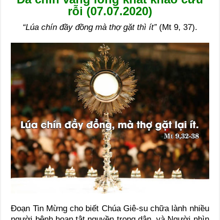
rỗi (07.07.2020)
“Lúa chín đầy đồng mà thợ gặt thì ít”
(Mt 9, 37).
Đoạn Tin Mừng cho biết Chúa Giê-su chữa lành nhiều
người bệnh hoạn tật nguyền trong dân, và Người nhìn