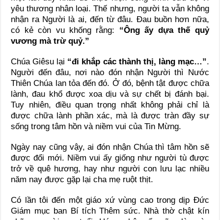
yêu thương nhân loại. Thế nhưng, người ta vẫn không
nhận ra Người là ai, đến từ đâu. Đau buồn hơn nữa,
có kẻ còn vu khống rằng:
“Ông ấy dựa thế quỷ
vương mà trừ quỷ.”
Chúa Giêsu lại
“đi khắp các thành thị, làng mạc…”
.
Người đến đâu, nơi nào đón nhận Người thì Nước
Thiên Chúa lan tỏa đến đó. Ở đó, bệnh tật được chữa
lành, đau khổ được xoa dịu và sự chết bị đánh bại.
Tuy nhiên, điều quan trọng nhất không phải chỉ là
được chữa lành phần xác, mà là được tràn đầy sự
sống trong tâm hồn và niềm vui của Tin Mừng.
Ngày nay cũng vậy, ai đón nhận Chúa thì tâm hồn sẽ
được đổi mới. Niềm vui ấy giống như người tù được
trở về quê hương, hay như người con lưu lạc nhiều
năm nay được gặp lại cha mẹ ruột thịt.
Có lần tôi đến một giáo xứ vùng cao trong dịp Đức
Giám mục ban Bí tích Thêm sức. Nhà thờ chật kín