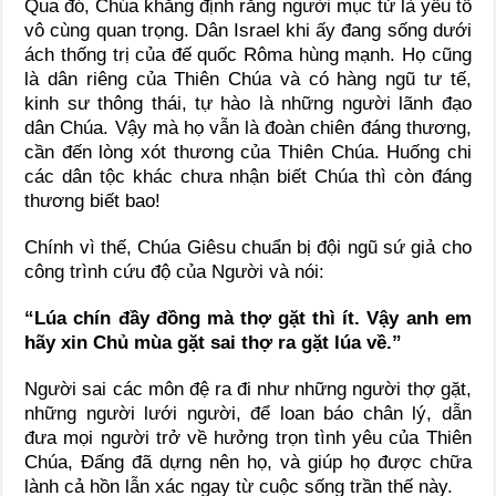
Qua đó, Chúa khẳng định rằng người mục tử là yếu tố
vô cùng quan trọng. Dân Israel khi ấy đang sống dưới
ách thống trị của đế quốc Rôma hùng mạnh. Họ cũng
là dân riêng của Thiên Chúa và có hàng ngũ tư tế,
kinh sư thông thái, tự hào là những người lãnh đạo
dân Chúa. Vậy mà họ vẫn là đoàn chiên đáng thương,
cần đến lòng xót thương của Thiên Chúa. Huống chi
các dân tộc khác chưa nhận biết Chúa thì còn đáng
thương biết bao!
Chính vì thế, Chúa Giêsu chuẩn bị đội ngũ sứ giả cho
công trình cứu độ của Người và nói:
“Lúa chín đầy đồng mà thợ gặt thì ít. Vậy anh em
hãy xin Chủ mùa gặt sai thợ ra gặt lúa về.”
Người sai các môn đệ ra đi như những người thợ gặt,
những người lưới người, để loan báo chân lý, dẫn
đưa mọi người trở về hưởng trọn tình yêu của Thiên
Chúa, Đấng đã dựng nên họ, và giúp họ được chữa
lành cả hồn lẫn xác ngay từ cuộc sống trần thế này.