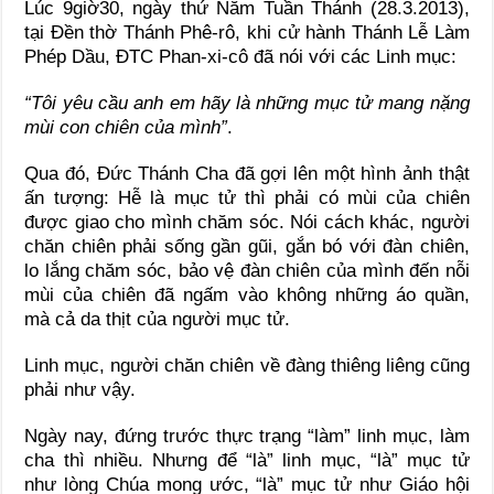
Lúc 9giờ30, ngày thứ Năm Tuần Thánh (28.3.2013),
tại Đền thờ Thánh Phê-rô, khi cử hành Thánh Lễ Làm
Phép Dầu, ĐTC Phan-xi-cô đã nói với các Linh mục:
“Tôi yêu cầu anh em hãy là những mục tử mang nặng
mùi con chiên của mình”
.
Qua đó, Đức Thánh Cha đã gợi lên một hình ảnh thật
ấn tượng: Hễ là mục tử thì phải có mùi của chiên
được giao cho mình chăm sóc. Nói cách khác, người
chăn chiên phải sống gần gũi, gắn bó với đàn chiên,
lo lắng chăm sóc, bảo vệ đàn chiên của mình đến nỗi
mùi của chiên đã ngấm vào không những áo quần,
mà cả da thịt của người mục tử.
Linh mục, người chăn chiên về đàng thiêng liêng cũng
phải như vậy.
Ngày nay, đứng trước thực trạng “làm” linh mục, làm
cha thì nhiều. Nhưng để “là” linh mục, “là” mục tử
như lòng Chúa mong ước, “là” mục tử như Giáo hội