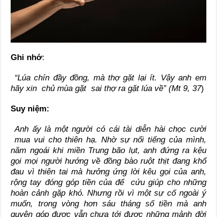
Ghi nhớ
:
“Lúa chín đầy đồng, mà thợ gặt lại ít. Vậy anh em
hãy xin chủ mùa gặt sai thợ ra gặt lúa về” (Mt 9, 37
)
Suy niệm:
Anh ấy là một người có cái tài diễn hài chọc cười
mua vui cho thiên hạ. Nhờ sự nổi tiếng của mình,
năm ngoái khi miền Trung bão lụt, anh đứng ra kệu
gọi mọi người hướng về đồng bào ruột thịt đang khổ
đau vì thiên tai mà hưởng ứng lời kêu gọi của anh,
rộng tay đóng góp tiền của để cứu giúp cho những
hoàn cảnh gặp khó. Nhưng rồi vì một sự cố ngoài ý
muốn, trong vòng hơn sáu tháng số tiền mà anh
quyên góp được vẫn chưa tới được những mảnh đời