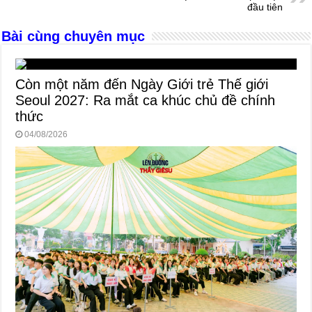
đầu tiên
o
er
p
Bài cùng chuyên mục
k
Còn một năm đến Ngày Giới trẻ Thế giới
Seoul 2027: Ra mắt ca khúc chủ đề chính
thức
04/08/2026