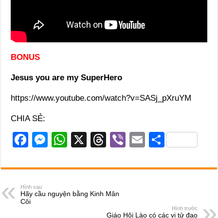
BONUS
Jesus you are my SuperHero
https://www.youtube.com/watch?v=SASj_pXruYM
CHIA SẺ:
F
M
W
X
T
Vi
E
S
a
e
h
hr
b
m
h
c
ss
at
e
er
ail
ar
e
e
s
a
e
Hình sau
Hãy cầu nguyện bằng Kinh Mân
b
n
A
d
Côi
Hình trước
o
g
p
s
Giáo Hội Lào có các vị tử đạo