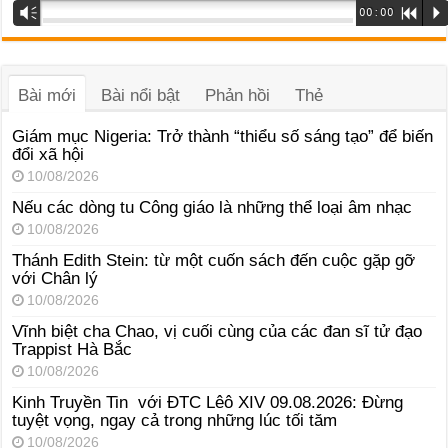
Trình
Vm
00:00
R
P
phát
âm
thanh
Bài mới
Bài nổi bật
Phản hồi
Thẻ
Giám mục Nigeria: Trở thành “thiểu số sáng tạo” để biến
đổi xã hội
10/08/2026
Nếu các dòng tu Công giáo là những thể loại âm nhạc
10/08/2026
Thánh Edith Stein: từ một cuốn sách đến cuộc gặp gỡ
với Chân lý
10/08/2026
Vĩnh biệt cha Chao, vị cuối cùng của các đan sĩ tử đạo
Trappist Hà Bắc
10/08/2026
Kinh Truyền Tin với ĐTC Lêô XIV 09.08.2026: Đừng
tuyệt vọng, ngay cả trong những lúc tối tăm
10/08/2026