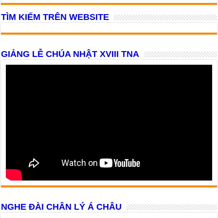
TÌM KIẾM TRÊN WEBSITE
GIẢNG LỄ CHÚA NHẬT XVIII TNA
NGHE ĐÀI CHÂN LÝ Á CHÂU