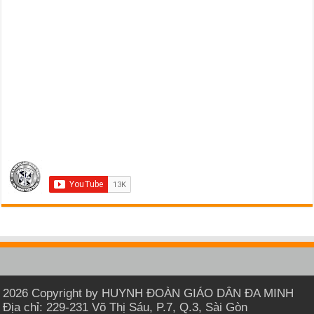
2026 Copyright by HUYNH ĐOÀN GIÁO DÂN ĐA MINH
Địa chỉ: 229-231 Võ Thị Sáu, P.7, Q.3, Sài Gòn