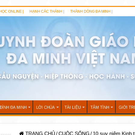
HỌC ONLINE |
HẠNH CÁC THÁNH |
THÁNH DÒNG ĐA MINH |
 ĐÌNH ĐA MINH
LỜI CHÚA
TÀI LIỆU
TÂM TÌNH
GIỚI TR
TRANG CHỦ
/
CUỘC SỐNG
/
10 suy niệm Kinh t