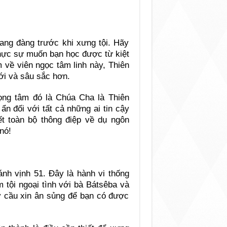
ng đàng trước khi xưng tội. Hãy
thực sự muốn bạn học được từ kiệt
m về viên ngọc tâm linh này, Thiên
ới và sâu sắc hơn.
rọng tâm đó là Chúa Cha là Thiên
ẩn đối với tất cả những ai tin cậy
ết toàn bộ thông điệp về dụ ngôn
nó!
nh vịnh 51. Đây là hành vi thống
tội ngoại tình với bà Bátsêba và
ãy cầu xin ân sủng để bạn có được