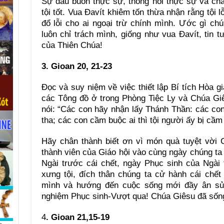
Sự đau buồn thực sự, thống hối thực sự và châ
tội tốt. Vua Đavít khiêm tốn thừa nhận rằng tội 
đổ lỗi cho ai ngoại trừ chính mình. Ước gì chú
luôn chỉ trách mình, giống như vua Đavít, tin 
của Thiên Chúa!
3. Gioan 20, 21-23
Đọc và suy niệm về việc thiết lập Bí tích Hòa g
các Tông đồ ở trong Phòng Tiệc Ly và Chúa Gi
nói: “Các con hãy nhận lấy Thánh Thần: các con 
tha; các con cầm buộc ai thì tội người ấy bị cầm
Hãy chân thành biết ơn vì món quà tuyệt vời 
thành viên của Giáo hội vào cùng ngày chúng t
Ngài trước cái chết, ngày Phục sinh của Ngài 
xưng tội, đích thân chúng ta cử hành cái chết 
mình và hướng đến cuộc sống mới đầy ân sủng
nghiệm Phục sinh-Vượt qua! Chúa Giêsu đã sống l
4
. Gioan 21,15-19