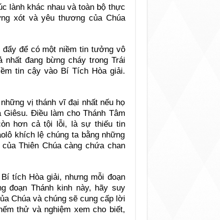
húc lành khác nhau và toàn bộ thực
hương xót và yêu thương của Chúa
 đẩy để có một niềm tin tưởng vô
 nhất đang bừng cháy trong Trái
m tin cậy vào Bí Tích Hòa giải.
 những vị thánh vĩ đại nhất nếu họ
a Giêsu. Điều làm cho Thánh Tâm
n hơn cả tội lỗi, là sự thiếu tin
olô khích lệ chúng ta bằng những
xót của Thiên Chúa càng chứa chan
 Bí tích Hòa giải, nhưng mỗi đoạn
g đoạn Thánh kinh này, hãy suy
của Chúa và chúng sẽ cung cấp lời
 nếm thử và nghiệm xem cho biết,