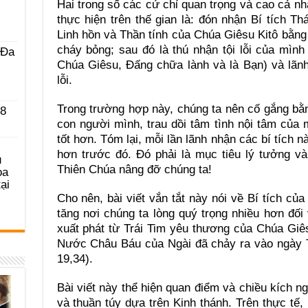
Hai trong số các cử chỉ quan trọng và cao cả n
thực hiện trên thế gian là: đón nhận Bí tích 
Linh hồn và Thần tính của Chúa Giêsu Kitô bằng 
cháy bỏng; sau đó là thú nhận tội lỗi của mình
 Ða
Chúa Giêsu, Đấng chữa lành và là Bạn) và lãnh n
lỗi.
Trong trường hợp này, chúng ta nên cố gắng bằn
 8
con người mình, trau dồi tâm tình nội tâm của 
tốt hơn. Tóm lại, mỗi lần lãnh nhận các bí tích n
hơn trước đó. Đó phải là mục tiêu lý tưởng v
u
Thiên Chúa nâng đỡ chúng ta!
ọa
ại
Cho nên, bài viết vắn tắt này nói về Bí tích củ
tăng nơi chúng ta lòng quý trọng nhiều hơn đối v
xuất phát từ Trái Tim yêu thương của Chúa Giê
Nước Châu Báu của Ngài đã chảy ra vào ngày 
19,34).
Bài viết này thể hiện quan điểm và chiều kích n
và thuần túy dựa trên Kinh thánh. Trên thực tế,