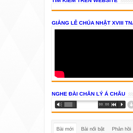
TÌM KIẾM TRÊN WEBSITE
GIẢNG LỄ CHÚA NHẬT XVIII TN
NGHE ĐÀI CHÂN LÝ Á CHÂU
Trình
Vm
00:00
R
P
phát
âm
thanh
Bài mới
Bài nổi bật
Phản hồi