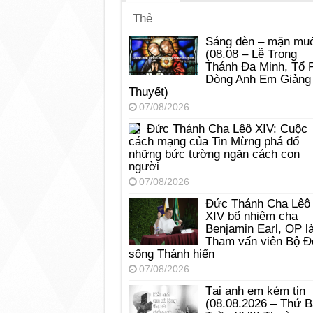
Thẻ
Sáng đèn – mặn muố
(08.08 – Lễ Trọng
Thánh Đa Minh, Tổ 
Dòng Anh Em Giảng
Thuyết)
07/08/2026
Đức Thánh Cha Lêô XIV: Cuộc
cách mạng của Tin Mừng phá đổ
những bức tường ngăn cách con
người
07/08/2026
Đức Thánh Cha Lêô
XIV bổ nhiệm cha
Benjamin Earl, OP l
Tham vấn viên Bộ Đ
sống Thánh hiến
07/08/2026
Tại anh em kém tin
(08.08.2026 – Thứ 