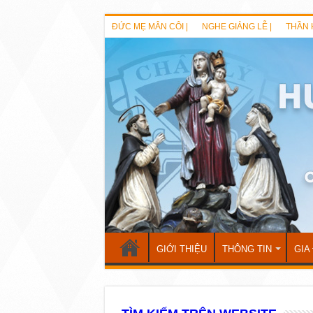
ĐỨC MẸ MÂN CÔI |
NGHE GIẢNG LỄ |
THẦN 
GIỚI THIỆU
THÔNG TIN
GIA