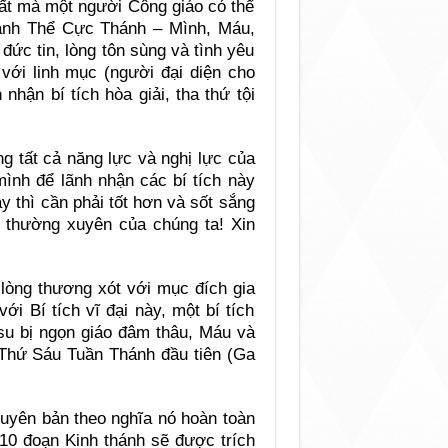
hất mà một người Công giáo có thể
Thánh Thể Cực Thánh – Mình, Máu,
đức tin, lòng tôn sùng và tình yêu
 với linh mục (người đại diện cho
hận bí tích hòa giải, tha thứ tội
g tất cả năng lực và nghị lực của
mình để lãnh nhận các bí tích này
ày thì cần phải tốt hơn và sốt sắng
à thường xuyên của chúng ta! Xin
a lòng thương xót với mục đích gia
ới Bí tích vĩ đại này, một bí tích
su bị ngọn giáo đâm thâu, Máu và
Thứ Sáu Tuần Thánh đầu tiên (Ga
guyên bản theo nghĩa nó hoàn toàn
 10 đoạn Kinh thánh sẽ được trích