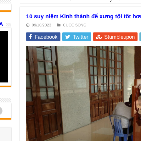
10 suy niệm Kinh thánh để xưng tội tốt hơ
A
09/10/2023
CUỘC SỐNG
Facebook
Twitter
Stumbleupon
d