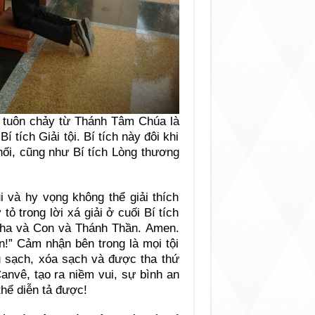
t tuôn chảy từ Thánh Tâm Chúa là
 tích Giải tội. Bí tích này đôi khi
hối, cũng như Bí tích Lòng thương
i và hy vọng không thể giải thích
ỏ trong lời xá giải ở cuối Bí tích
Cha và Con và Thánh Thần. Amen.
n!” Cảm nhận bên trong là mọi tội
au sạch, xóa sạch và được tha thứ
anvê, tạo ra niềm vui, sự bình an
hể diễn tả được!