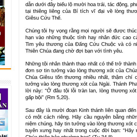
dẫn dưới đây biểu lộ mười hoa trái, tác động, p
tại thiêng liêng của Bí tích vĩ đại về lòng t
Giêsu Cứu Thế.
Chúng tôi hy vọng rằng mọi người sẽ được thúc
hạn vào những thuộc tính hay nhân đức cao cả
Tim yêu thương của Đấng Cứu Chuộc và có niề
Thiên Chúa đang chờ đợi bạn với tình yêu.
Những tội nhân thành thạo nhất có thể trở thành
đơn sơ tin tưởng vào lòng thương xót của Chú
Chúa Giêsu tổn thương nhiều nhất, thậm chí cò
tưởng vào lòng thương xót của Ngài. Thánh Pha
lời này: “Ở đâu tội lỗi tràn lan, lòng thương 
gấp bội” (Rm 5,20).
Sau đây là mười đoạn Kinh thánh liên quan đến
có một cách riêng. Hãy cầu nguyện bằng nhữn
niệm chúng, hãy tin tưởng vào lòng thương xót 
tuyên xưng hay nhất trong cuộc đời bạn: “Hãy