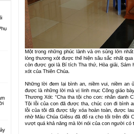
i
Phụ
Một trong những phúc lành và ơn sủng lớn nhấ
lòng thương xót được thể hiện sâu sắc nhất qua Bí
còn được gọi là Bí tích Tha thứ, Hòa giải, Sám 
xót của Thiên Chúa.
Những lời đem lại bình an, niềm vui, niềm an ủ
được là những lời mà vị linh mục Công giáo bày t
Thương Xót: “Cha tha tội cho con: nhân danh 
àm
ời
Tội lỗi của con đã được tha, chúc con đi bình a
lỗi của tôi đã được tẩy xóa hoàn toàn, được l
nhờ Máu Chúa Giêsu đã đổ ra cho tôi trên đồi C
vượt quá khả năng mà lời nói của con người có t
Bảy