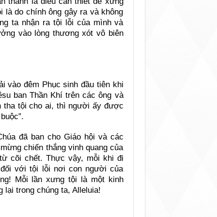
n thành là điều cần thiết để xưng
lỗi là do chính ông gây ra và không
ng ta nhận ra tội lỗi của mình và
tưởng vào lòng thương xót vô biên
iải vào đêm Phục sinh đầu tiên khi
êsu ban Thần Khí trên các ông và
tha tội cho ai, thì người ấy được
 buộc”.
Chúa đã ban cho Giáo hội và các
a mừng chiến thắng vinh quang của
từ cõi chết. Thực vậy, mỗi khi đi
đối với tội lỗi nơi con người của
! Mỗi lần xưng tội là một kinh
ại trong chúng ta, Alleluia!