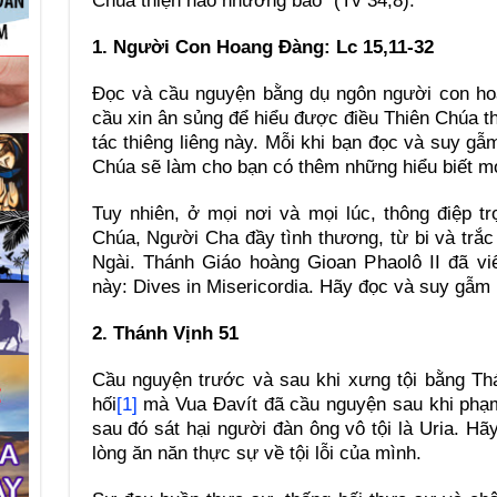
Chúa thiện hảo nhường bao” (Tv 34,8).
1. Người Con Hoang Đàng: Lc 15,11-32
Đọc và cầu nguyện bằng dụ ngôn người con hoa
cầu xin ân sủng để hiểu được điều Thiên Chúa 
tác thiêng liêng này. Mỗi khi bạn đọc và suy gẫ
Chúa sẽ làm cho bạn có thêm những hiểu biết m
Tuy nhiên, ở mọi nơi và mọi lúc, thông điệp t
Chúa, Người Cha đầy tình thương, từ bi và trắc 
Ngài. Thánh Giáo hoàng Gioan Phaolô II đã vi
này: Dives in Misericordia. Hãy đọc và suy gẫm 
2. Thánh Vịnh 51
Cầu nguyện trước và sau khi xưng tội bằng Thá
hối
[1]
mà Vua Đavít đã cầu nguyện sau khi phạm 
sau đó sát hại người đàn ông vô tội là Uria. H
lòng ăn năn thực sự về tội lỗi của mình.