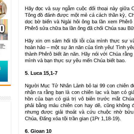
Hãy đọc và suy ngẫm cuộc đối thoại này giữa 
Tông đồ đánh được một mẻ cá cách thần kỳ, Ch
dọc bờ biển và Ngài hỏi ông ba lần xem Phêrô
Phêrô sửa chữa ba lần ông đã chối Chúa sau Bữa
Hãy xin ơn sám hối tội lỗi của mình thực sự v
hoàn hảo – một sự ăn năn của tình yêu! Tình yêu
thành Phêrô biết ăn năn. Hãy nói với Chúa rằng 
mình và bạn thực sự yêu mến Chúa biết bao.
5. Luca 15,1-7
Người Mục Tử Nhân Lành bỏ lại 99 con chiên để 
nhận ra rằng bạn là con chiên lạc và bạn có giá
hồn của bạn có giá trị vô biên trước mắt Ch
phải bằng máu chiên con hay dê, cũng không 
nhưng được giải thoát và cứu chuộc nhờ bửu
Chúa, Đấng xóa tội trần gian (1Pr 1,18-19).
6. Gioan 10