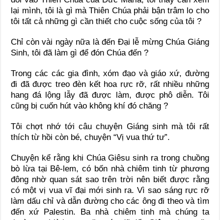
lại mình, tôi là gì mà Thiên Chúa phải bận trâm lo cho
tôi tất cả những gì cần thiết cho cuộc sống của tôi ?
Chỉ còn vài ngày nữa là đến Đại lễ mừng Chúa Giáng
Sinh, tôi đã làm gì để đón Chúa đến ?
Trong các các gia đình, xóm đạo và giáo xứ, đường
đi đã được treo đèn kết hoa rực rỡ, rất nhiều những
hang đá lộng lẫy đã được làm, được phô diễn. Tôi
cũng bị cuốn hút vào không khí đó chăng ?
Tôi chợt nhớ tới câu chuyện Giáng sinh mà tôi rất
thích từ hồi còn bé, chuyện “Vị vua thứ tư”.
Chuyện kể rằng khi Chúa Giêsu sinh ra trong chuồng
bò lừa tại Bê-lem, có bốn nhà chiêm tinh từ phương
đông nhờ quan sát sao trên trời nên biết được rằng
có một vị vua vĩ đại mới sinh ra. Vì sao sáng rực rỡ
làm dấu chỉ và dẫn đường cho các ông đi theo và tìm
đến xứ Palestin. Ba nhà chiêm tinh mà chúng ta