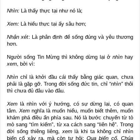
Nhìn:
Là thấy thực tại như nó là;
Xem:
Là hiểu thực tại ấy sâu hơn;
Nhận xét
: Là phân định để sống đúng và yêu thương
hơn.
Người sống Tin Mừng thì không dừng lại ở
nhìn
hay
xem
, bởi vì:
Nhìn
chỉ là khởi đầu cái thấy bằng giác quan, chưa
phải là gặp gỡ. Trong đời sống đức tin, chỉ
“nhìn”
thôi
thì chưa đủ đâu vào đâu.
Xem
là nhìn với ý hướng, có sự dừng lại, có quan
tâm.
Xem
nghĩa là muốn hiểu, muốn biết thêm, muốn
khám phá điều ẩn phía sau. Nó là bước chuyển từ tò
mò sang “tìm kiếm”, từ xa cách sang “liên hệ”. Trong
đời sống thiêng liêng,
xem
là khi ta không chỉ nhìn
biến cố xảy ra, mà còn tự hỏi:
Qua biến cố, Chúa