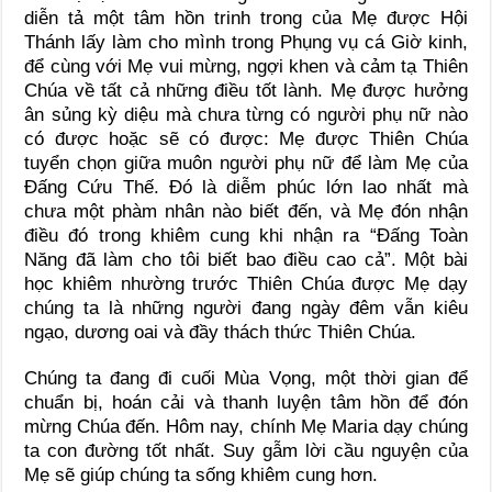
diễn tả một tâm hồn trinh trong của Mẹ được Hội
Thánh lấy làm cho mình trong Phụng vụ cá Giờ kinh,
để cùng với Mẹ vui mừng, ngợi khen và cảm tạ Thiên
Chúa về tất cả những điều tốt lành. Mẹ được hưởng
ân sủng kỳ diệu mà chưa từng có người phụ nữ nào
có được hoặc sẽ có được: Mẹ được Thiên Chúa
tuyển chọn giữa muôn người phụ nữ để làm Mẹ của
Đấng Cứu Thế. Đó là diễm phúc lớn lao nhất mà
chưa một phàm nhân nào biết đến, và Mẹ đón nhận
điều đó trong khiêm cung khi nhận ra “Đấng Toàn
Năng đã làm cho tôi biết bao điều cao cả”. Một bài
học khiêm nhường trước Thiên Chúa được Mẹ dạy
chúng ta là những người đang ngày đêm vẫn kiêu
ngạo, dương oai và đầy thách thức Thiên Chúa.
Chúng ta đang đi cuối Mùa Vọng, một thời gian để
chuẩn bị, hoán cải và thanh luyện tâm hồn để đón
mừng Chúa đến. Hôm nay, chính Mẹ Maria dạy chúng
ta con đường tốt nhất. Suy gẫm lời cầu nguyện của
Mẹ sẽ giúp chúng ta sống khiêm cung hơn.