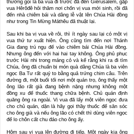
thường gọi là ba vua đi trước đã đến Giêrusalem, gặp
vua Hêrôđê hỏi thăm nơi chốn vị vua mới sinh, rồi đã
đến nhà chiêm bái và dâng lễ vật lên Chúa Hài đồng
như trong Tin Mừng Máthêu đã thuật lại.
Sau khi ba vị vua về rôi, thì ít ngày sau lại có một vị
vua thứ tư xuất hiện. Ông cũng tìm đến nơi Thánh
Gia đang trú ngụ để vào chiêm bái Chúa Hài đồng.
Nhưng ông đến với hai hai tay không. Ông phủ phục
trước Hài nhi trong máng cỏ và kể rằng khi ra đi tìm
Chúa, ông đã chuẩn bị món quà dâng Chúa là ba viên
ngọc Ba Tư rất quý to bằng quả trứng chim câu. Trên
đường đi, một buổi tối nơi một quán trọ, ông thấy một
ông lão rất già đang bệnh nặng nhưng không một
đồng xu để thuốc thang chữa bệnh. Chủ quán định
quăng ông ra ngoài. Vị vua đã lấy một viên ngọc đưa
cho chủ quán, dặn là hãy gọi thầy thuốc để săn sóc
cho ông già và nếu ông lão có chết thì dùng viên ngọc
để lo chôn cất chu đáo cho ông ấy.
Hôm sau vị vua lên đường đi tiếp. Một ngày kia ông