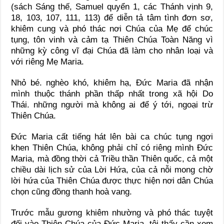
(sách Sáng thế, Samuel quyển 1, các Thánh vịnh 9,
18, 103, 107, 111, 113) để diễn tả tâm tình đơn sơ,
khiêm cung và phó thác nơi Chúa của Mẹ để chúc
tụng, tôn vinh và cảm tạ Thiên Chúa Toàn Năng vì
những kỳ công vĩ đại Chúa đã làm cho nhân loại và
với riêng Mẹ Maria.
Nhỏ bé. nghèo khó, khiêm hạ, Đức Maria đã nhận
mình thuộc thánh phần thấp nhất trong xã hội Do
Thái. những người mà không ai để ý tới, ngoại trừ
Thiên Chúa.
Đức Maria cất tiếng hát lên bài ca chúc tụng ngợi
khen Thiên Chúa, không phải chỉ có riêng mình Đức
Maria, mà đồng thời cả Triều thần Thiên quốc, cả một
chiều dài lịch sử của Lời Hứa, của cả nỗi mong chờ
lời hứa của Thiên Chúa được thực hiện nơi dân Chúa
chọn cũng đồng thanh hoà vang.
Trước mẫu gương khiêm nhường và phó thác tuyệt
đối vào Thiên Chúa của Đức Maria, tôi thấy cần xem