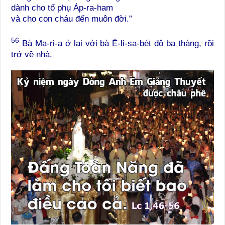
dành cho tổ phụ Áp-ra-ham
và cho con cháu đến muôn đời.”
56
Bà Ma-ri-a ở lại với bà Ê-li-sa-bét độ ba tháng, rồi
trở về nhà.