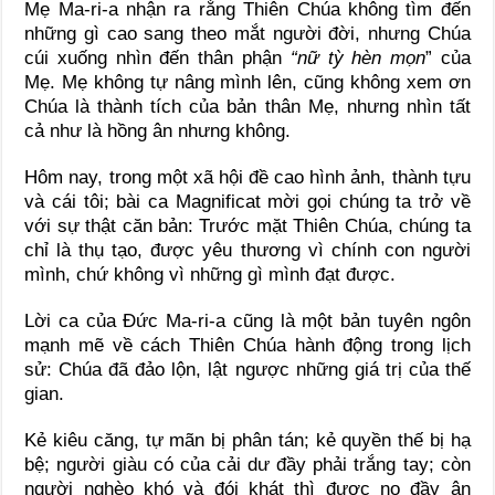
Mẹ Ma-ri-a nhận ra rằng Thiên Chúa không tìm đến
những gì cao sang theo mắt người đời, nhưng Chúa
cúi xuống nhìn đến thân phận
“nữ tỳ hèn mọn
” của
Mẹ. Mẹ không tự nâng mình lên, cũng không xem ơn
Chúa là thành tích của bản thân Mẹ, nhưng nhìn tất
cả như là hồng ân nhưng không.
Hôm nay, trong một xã hội đề cao hình ảnh, thành tựu
và cái tôi; bài ca Magnificat mời gọi chúng ta trở về
với sự thật căn bản: Trước mặt Thiên Chúa, chúng ta
chỉ là thụ tạo, được yêu thương vì chính con người
mình, chứ không vì những gì mình đạt được.
Lời ca của Đức Ma-ri-a cũng là một bản tuyên ngôn
mạnh mẽ về cách Thiên Chúa hành động trong lịch
sử: Chúa đã đảo lộn, lật ngược những giá trị của thế
gian.
Kẻ kiêu căng, tự mãn bị phân tán; kẻ quyền thế bị hạ
bệ; người giàu có của cải dư đầy phải trắng tay; còn
người nghèo khó và đói khát thì được no đầy ân