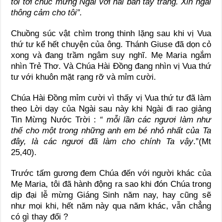
tôi tới chúc mừng Ngài với hai bàn tay trắng.
Xin ngài
thông cảm cho tôi
”
.
Chuồng súc vật chìm trong thinh lặng sau khi vị Vua
thứ tư kể hết chuyện của ông. Thánh Giuse đã dọn cỏ
xong và đang trầm ngâm suy nghĩ. Mẹ Maria ngắm
nhìn Trẻ Thơ. Và Chúa Hài Ðồng đang nhìn vị Vua thứ
tư với khuôn mặt rạng rỡ và mỉm cười.
Chúa Hài Đồng mỉm cười vì thấy vị Vua thứ tư đã làm
theo Lời dạy của Ngài sau này khi Ngài đi rao giảng
Tin Mừng Nước Trời :
“ mỗi lần các ngươi làm như
thế cho một trong những anh em bé nhỏ nhất của Ta
đây, là các ngươi đã làm cho chính Ta vậy
.”(Mt
25,40).
Trước tấm gương đem Chúa đến với người khác của
Mẹ Maria, tôi đã hành động ra sao khi đón Chúa trong
dịp đại lễ mừng Giáng Sinh năm nay, hay cũng sẽ
như mọi khi, hết năm này qua năm khác, vẫn chẳng
có gì thay đổi ?