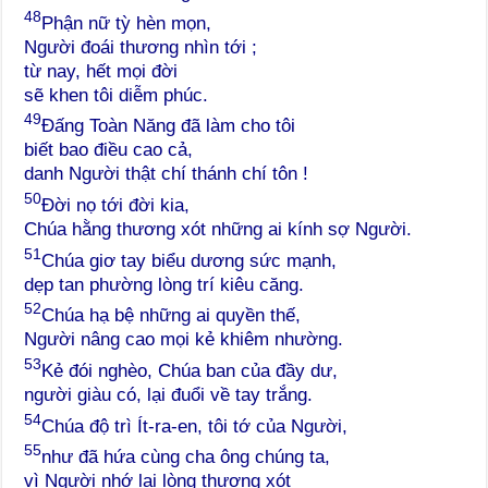
48
Phận nữ tỳ hèn mọn,
Người đoái thương nhìn tới ;
từ nay, hết mọi đời
sẽ khen tôi diễm phúc.
49
Đấng Toàn Năng đã làm cho tôi
biết bao điều cao cả,
danh Người thật chí thánh chí tôn !
50
Đời nọ tới đời kia,
Chúa hằng thương xót những ai kính sợ Người.
51
Chúa giơ tay biểu dương sức mạnh,
dẹp tan phường lòng trí kiêu căng.
52
Chúa hạ bệ những ai quyền thế,
Người nâng cao mọi kẻ khiêm nhường.
53
Kẻ đói nghèo, Chúa ban của đầy dư,
người giàu có, lại đuổi về tay trắng.
54
Chúa độ trì Ít-ra-en, tôi tớ của Người,
55
như đã hứa cùng cha ông chúng ta,
vì Người nhớ lại lòng thương xót