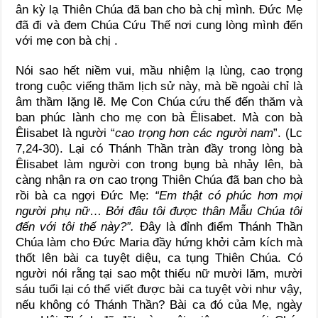
ân kỳ lạ Thiên Chúa đã ban cho bà chị mình. Đức Mẹ
đã đi và đem Chúa Cứu Thế nơi cung lòng mình đến
với mẹ con bà chị .
Nói sao hết niềm vui, mầu nhiệm lạ lùng, cao trọng
trong cuộc viếng thăm lịch sử này, mà bề ngoài chỉ là
âm thầm lặng lẽ. Mẹ Con Chúa cứu thế đến thăm và
ban phúc lành cho mẹ con bà Êlisabet. Mà con bà
Êlisabet là người “
cao trọng hơn các người nam
”. (Lc
7,24-30). Lại có Thánh Thần tràn đầy trong lòng bà
Êlisabet làm người con trong bụng bà nhảy lên, bà
càng nhận ra ơn cao trọng Thiên Chúa đã ban cho bà
rồi bà ca ngợi Đức Mẹ:
“Em thật có phúc hơn mọi
người phụ nữ
…
Bởi đâu tôi được thân Mẫu Chúa tôi
đến với tôi thế này?”.
Đây là đỉnh điểm Thánh Thần
Chúa làm cho Đức Maria đầy hứng khởi cảm kích mà
thốt lên bài ca tuyệt diệu, ca tụng Thiên Chúa. Có
người nói rằng tại sao một thiếu nữ mười lăm, mười
sáu tuổi lại có thể viết được bài ca tuyệt vời như vậy,
nếu không có Thánh Thần? Bài ca đó của Mẹ, ngày