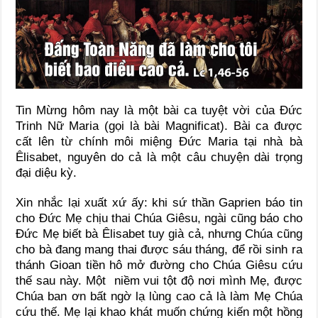
Tin Mừng hôm nay là một bài ca tuyệt vời của Đức
Trinh Nữ Maria (gọi là bài Magnificat). Bài ca được
cất lên từ chính môi miệng Đức Maria tại nhà bà
Êlisabet, nguyên do cả là một câu chuyện dài trọng
đại diệu kỳ.
Xin nhắc lại xuất xứ ấy: khi sứ thần Gaprien báo tin
cho Đức Mẹ chịu thai Chúa Giêsu, ngài cũng báo cho
Đức Mẹ biết bà Êlisabet tuy già cả, nhưng Chúa cũng
cho bà đang mang thai được sáu tháng, để rồi sinh ra
thánh Gioan tiền hô mở đường cho Chúa Giêsu cứu
thế sau này. Một niềm vui tột độ nơi mình Mẹ, được
Chúa ban ơn bất ngờ lạ lùng cao cả là làm Mẹ Chúa
cứu thế. Mẹ lại khao khát muốn chứng kiến một hồng