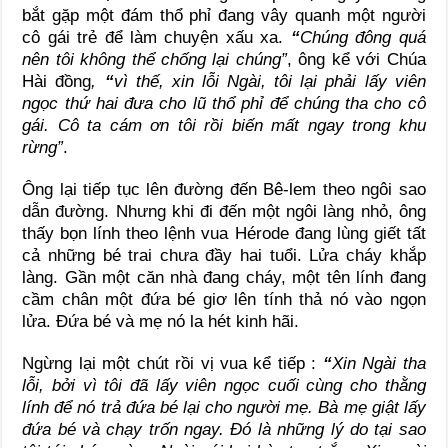
bắt gặp một đám thổ phỉ đang vây quanh một người
cô gái trẻ để làm chuyện xấu xa.
“
Chúng đông quá
nên tôi không thể chống lại chúng
”
, ông kể với Chúa
Hài đồng
,
“
vì thế, xin lỗi Ngài, tôi lại phải lấy viên
ngọc thứ hai đưa cho lũ thổ phỉ để chúng tha cho cô
gái. Cô ta cám ơn tôi rồi biến mất ngay trong khu
rừng
”
.
Ông lại tiếp tục lên đường đến Bê-lem theo ngôi sao
dẫn đường. Nhưng khi đi đến một ngôi làng nhỏ, ông
thấy bọn lính theo lệnh vua Hérode đang lùng giết tất
cả những bé trai chưa đầy hai tuổi. Lửa cháy khắp
làng. Gần một căn nhà đang cháy, một tên lính đang
cầm chân một đứa bé giơ lên tính thả nó vào ngọn
lửa. Ðứa bé và mẹ nó la hét kinh hãi.
Ngừng lại một chút rồi vị vua kể tiếp :
“
Xin Ngài tha
lỗi, bởi vì tôi đã lấy viên ngọc cuối cùng cho thằng
lính để nó trả đứa bé lại cho người mẹ. Bà mẹ giật lấy
đứa bé và chạy trốn ngay. Ðó là những lý do tại sao