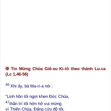
✠
Tin Mừng Chúa Giê-su Ki-tô theo thánh Lu-ca
(Lc 1,46-56)
46
Khi ấy, bà Ma-ri-a nói :
“Linh hồn tôi ngợi khen Đức Chúa,
47
thần trí tôi hớn hở vui mừng
vì Thiên Chúa, Đấng cứu độ tôi.