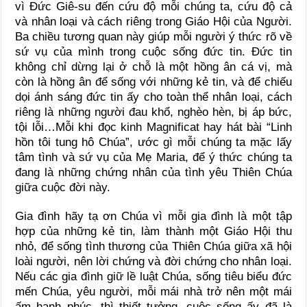
vì Đức Giê-su đến cứu độ mỗi chúng ta, cứu độ cả
và nhân loại và cách riêng trong Giáo Hội của Người.
Ba chiều tương quan này giúp mỗi người ý thức rõ về
sứ vụ của mình trong cuộc sống đức tin. Đức tin
không chỉ dừng lại ở chỗ là một hồng ân cá vị, mà
còn là hồng ân để sống với những kẻ tin, và để chiếu
dọi ánh sáng đức tin ấy cho toàn thể nhân loại, cách
riêng là những người đau khổ, nghèo hèn, bị áp bức,
tội lỗi…Mỗi khi đọc kinh Magnificat hay hát bài “Linh
hồn tôi tung hô Chúa”, ước gì mỗi chúng ta mặc lấy
tâm tình và sứ vụ của Mẹ Maria, để ý thức chúng ta
đang là những chứng nhân của tình yêu Thiên Chúa
giữa cuộc đời này.
Gia đình hãy tạ ơn Chúa vì mỗi gia đình là một tập
hợp của những kẻ tin, làm thành một Giáo Hội thu
nhỏ, để sống tình thương của Thiên Chúa giữa xã hội
loài người, nên lời chứng và đời chứng cho nhân loại.
Nếu các gia đình giữ lề luật Chúa, sống tiêu biểu đức
mến Chúa, yêu người, mỗi mái nhà trở nên một mái
ấm hạnh phúc, thì thiết tưởng, cuộc sống ấy đã là