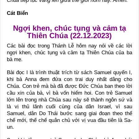
Chúa tiếp tục vang lên giữa thế giới hôm nay. Amen.
Cát Biển
Ngợi khen, chúc tụng và cảm tạ
Thiên Chúa (22.12.2023)
Các bài đọc trong Thánh Lễ hôm nay nói về các lời
ngợi khen, chúc tụng và cảm tạ Thiên Chúa của ba
bà mẹ.
Bài đọc I là trình thuật trích từ sách Samuel quyển I,
khi bà Anna đem đứa con trai duy nhất dâng cho
Chúa. Con trẻ mà bà đã được Đức Chúa ban theo lời
cầu xin của bà, vì bà vốn hiếm hoi. Con trẻ Samuel
lớn lên trong nhà Chúa sau này sẽ thành ngôn sứ và
là vị thủ lãnh cuối cùng của dân Israel, vì sau
Samuel, dân Do Thái bước sang giai đoạn theo thể
chế mới, thể chế quân chủ với vị vua đầu tiên là Sa-
un.