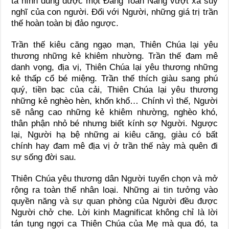
ta hình dung được một Đấng Toàn Năng vượt xa suy
nghĩ của con người. Đối với Người, những giá trị trần
thế hoàn toàn bị đảo ngược.
Trần thế kiêu căng ngạo mạn, Thiên Chúa lại yêu
thương những kẻ khiêm nhường. Trần thế đam mê
danh vọng, địa vị, Thiên Chúa lại yêu thương những
kẻ thấp cổ bé miệng. Trần thế thích giàu sang phú
quý, tiền bạc của cải, Thiên Chúa lại yêu thương
những kẻ nghèo hèn, khốn khổ… Chính vì thế, Người
sẽ nâng cao những kẻ khiêm nhường, nghèo khó,
thân phận nhỏ bé nhưng biết kính sợ Người. Ngược
lại, Người hạ bệ những ai kiêu căng, giàu có bất
chính hay đam mê địa vị ở trần thế này mà quên đi
sự sống đời sau.
Thiên Chúa yêu thương dân Người tuyển chọn và mở
rộng ra toàn thể nhân loại. Những ai tin tưởng vào
quyền năng và sự quan phòng của Người đều được
Người chở che. Lời kinh Magnificat không chỉ là lời
tán tụng ngợi ca Thiên Chúa của Mẹ mà qua đó, ta