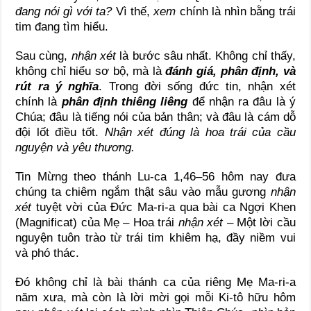
đang nói gì với ta?
Vì thế,
xem
chính là nhìn bằng trái
tim đang tìm hiểu.
Sau cùng,
nhận xét
là bước sâu nhất. Không chỉ thấy,
không chỉ hiểu sơ bộ, mà là
đánh giá, phân định, và
rút ra ý nghĩa
. Trong đời sống đức tin, nhận xét
chính là
phân định thiêng liêng
để nhận ra đâu là ý
Chúa; đâu là tiếng nói của bản thân; và đâu là cám dỗ
đội lốt điều tốt.
Nhận xét
đúng là hoa trái của cầu
nguyện và yêu thương.
Tin Mừng theo thánh Lu-ca 1,46–56 hôm nay đưa
chúng ta chiêm ngắm thật sâu vào mẫu gương
nhận
xét
tuyệt vời của Đức Ma-ri-a qua bài ca Ngợi Khen
(Magnificat) của Mẹ – Hoa trái
nhận xét
– Một lời cầu
nguyện tuôn trào từ trái tim khiêm hạ, đầy niềm vui
và phó thác.
Đó không chỉ là bài thánh ca của riêng Mẹ Ma-ri-a
năm xưa, mà còn là lời mời gọi mỗi Ki-tô hữu hôm