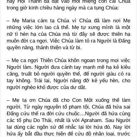
nay Hội Thánh đã đặt vào môi miệng con cái Chúa
trong giờ kinh chiều hàng ngày mà ca tụng Chúa:
– Mẹ Maria cám tạ Chúa vì Chúa đã làm nơi Mẹ
những việc lớn lao cả thể. Mẹ tự xưng mình là một
nữ tì hèn hạ của Chúa mà từ đây sẽ được thiên hạ
muôn đời ca ngợi. Việc Chúa làm tỏ ra Người là Đấng
quyền năng, thánh thiện và từ bi.
– Mẹ ca ngợi Thiên Chúa khôn ngoan trong mọi việc
Người làm. Người đưa cánh tay mạnh mẽ hạ kẻ kiêu
căng, truất bỏ người quyền thế, để người giàu có ra
tay không. Trái lại, Người nâng đỡ kẻ yếu hèn, cho
người nghèo khó được của dư dật.
– Mẹ tạ ơn Chúa đã cho Con Một xuống thế làm
người. Từ ngày nguyên tổ phạm tội, Chúa đã hứa sai
Đấng cứu thế ra đời cứu chuộc…Người đã hứa cùng
các tổ phụ Do Thái, nhất là với Apraham. Sau Người
lại dùng các ngôn sứ để nhắc lại lời hứa đó. Nay lời
hứa ấy bắt đầu thực hiện để cứu độ nhân loại, trước