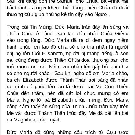
Sau khi dâng con trẻ Samuel cho Chúa, bà Anna hát
bài thánh ca ngợi khen chúc tụng Thiên Chúa đã đoái
thương cứu giúp những kẻ tin cậy vào Người.
Trong bài Tin Mừng, Đức Maria tràn đầy ân sủng và
Thiên Chúa ở cùng. Sau khi đón nhận Chúa Giêsu
vào trong lòng, Đức Maria đã ra đi đem ngay niềm
hạnh phúc lớn lao đó chia sẻ cho tha nhân là người
chị họ lớn tuổi Elisabeth, người bị mang tiếng là son
sẻ, cũng đang được Thiên Chúa đoái thương ban cho
một mụn con trai. Niềm vui nhân lên gấp bội khi chia
sẻ cho người khác : Sau khi nghe cô em Maria chào,
bà chị Elizabeth được Thánh Thần soi sáng đã nhận
ra mình có phúc lớn lao là được hai Mẹ Con Thiên
Chúa đến thăm, nên đã cất lời chúc mừng cô em
Maria. Nghe lời bà Elizabeth chúc mừng, Đức Maria
càng cảm thấy ân sủng của Thiên Chúa tràn đầy trên
Mẹ và được Thánh Thần thúc đầy Mẹ đã cất lên bài
ca Magnificat trác tuyệt.
Đức Maria đã dùng những câu trích từ Cựu ước