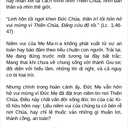
nay
nhận xét
lại cách mình
nhìn
Thiên Chúa,
nhìn
bản
thân và
nhìn
thế giới.
“
Linh hồn tôi ngợi khen Đức Chúa, thần trí tôi hớn hở
vui mừng vì Thiên Chúa, Đấng cứu độ tôi.
” (Lc. 1,46-
47)
Niềm vui của Mẹ Ma-ri-a không phát xuất từ sự an
toàn hay bảo đảm theo tiêu chuẩn con người. Trái lại,
Mẹ đang đứng trước một tương lai đầy bất trắc:
Mang thai khi chưa về chung sống với thánh Giu-se;
đối diện với hiểu lầm, những lời dị nghị, và cả nguy
cơ bị loại trừ.
Nhưng chính trong hoàn cảnh ấy, Đức Mẹ vẫn hớn
hở vui mừng vì Đức Mẹ đã đặt trọn niềm tin nơi Thiên
Chúa. Điều này chất vấn đời sống đức tin của các Ki-
tô hữu hôm nay: Liệu niềm vui của chúng ta có bén rễ
nơi Chúa, hay chỉ lệ thuộc vào những gì thuận lợi,
thành công, an toàn?