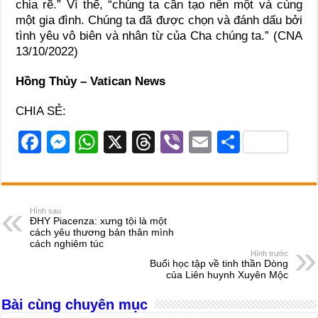
chia rẽ.” Vì thế, “chúng ta cần tạo nên một và cùng
một gia đình. Chúng ta đã được chọn và đánh dấu bởi
tình yêu vô biên và nhân từ của Cha chúng ta.” (CNA
13/10/2022)
Hồng Thủy – Vatican News
CHIA SẺ:
F
M
W
X
T
Vi
E
S
a
e
h
hr
b
m
h
c
ss
at
e
er
ail
ar
e
e
s
a
e
Hình sau
ĐHY Piacenza: xưng tội là một
b
n
A
d
cách yêu thương bản thân mình
cách nghiêm túc
o
g
p
s
Hình trước
Buổi học tập về tinh thần Dòng
o
er
p
của Liên huynh Xuyên Mộc
k
Bài cùng chuyên mục