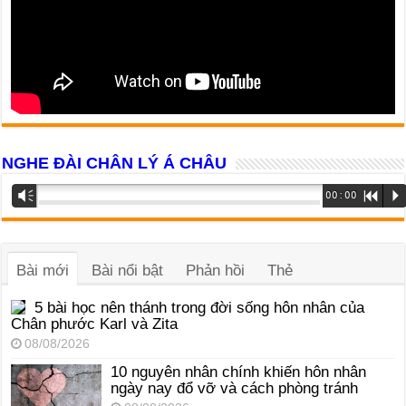
NGHE ĐÀI CHÂN LÝ Á CHÂU
Trình
Vm
00:00
R
P
phát
âm
thanh
Bài mới
Bài nổi bật
Phản hồi
Thẻ
5 bài học nên thánh trong đời sống hôn nhân của
Chân phước Karl và Zita
08/08/2026
10 nguyên nhân chính khiến hôn nhân
ngày nay đổ vỡ và cách phòng tránh