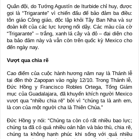
Quân đội, do Tướng Agustín de Iturbide chỉ huy, được
gọi là “Trigarante” vì chiến đấu để bảo đảm ba điều:
tôn giáo Công giáo, độc lập khỏi Tây Ban Nha và sự
đoàn kết của các lực lượng nổi dậy. Các màu của cờ
“Trigarante” – trắng, xanh lá cây và đỏ – đại diện cho
ba bảo đảm này và vẫn còn trên quốc kỳ Mexico cho
đến ngày nay.
Vượt qua chia rẽ
Cao điểm của cuộc hành hương năm nay là Thánh lễ
tại đền thờ Zapopan vào ngày 12/10. Trong Thánh lễ,
Đức Hồng y Francisco Robles Ortega, Tổng Giám
mục của Guadalajara, đã khuyến khích người Mexico
vượt qua “nhiều chia rẽ” bởi vì “chúng ta là anh em,
là con của một người cha là Thiên Chúa.”
Đức Hồng y nói: “Chúng ta còn có rất nhiều bạo lực;
chúng ta đã có quá nhiều oán hận và báo thù, chia rẽ,
chúng ta không hạnh phúc khi sống với quá nhiều