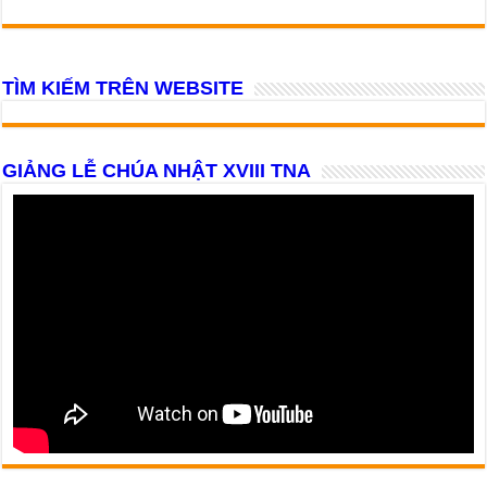
TÌM KIẾM TRÊN WEBSITE
GIẢNG LỄ CHÚA NHẬT XVIII TNA