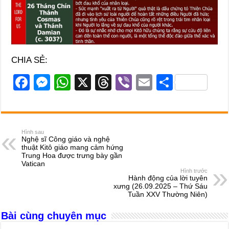
CHIA SẺ:
F
M
W
X
T
Vi
E
S
a
e
h
hr
b
m
h
c
ss
at
e
er
ail
ar
e
e
s
a
e
Hình sau
Nghệ sĩ Công giáo và nghệ
b
n
A
d
thuật Kitô giáo mang cảm hứng
Trung Hoa được trưng bày gần
o
g
p
s
Vatican
Hình trước
o
er
p
Hành động của lời tuyên
xưng (26.09.2025 – Thứ Sáu
k
Tuần XXV Thường Niên)
Bài cùng chuyên mục