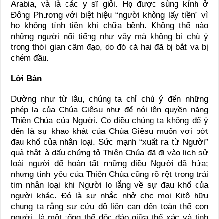
Arabia, và là các y sĩ giỏi. Họ được sùng kính ở
Ðông Phương với biệt hiệu “người không lấy tiền” vì
họ không tính tiền khi chữa bệnh. Không thể nào
những người nổi tiếng như vậy mà không bị chú ý
trong thời gian cấm đạo, do đó cả hai đã bị bắt và bị
chém đầu.
Lời Bàn
Dường như từ lâu, chúng ta chỉ chú ý đến những
phép lạ của Chúa Giêsu như để nói lên quyền năng
Thiên Chúa của Người. Có điều chúng ta không để ý
đến là sự khao khát của Chúa Giêsu muốn vơi bớt
đau khổ của nhân loại. Sức mạnh “xuất ra từ Người”
quả thật là dấu chứng tỏ Thiên Chúa đã đi vào lịch sử
loài người để hoàn tất những điều Người đã hứa;
nhưng tình yêu của Thiên Chúa cũng rõ rệt trong trái
tim nhân loại khi Người lo lắng về sự đau khổ của
người khác. Ðó là sự nhắc nhở cho mọi Kitô hữu
chúng ta rằng sự cứu độ liên can đến toàn thể con
người, là một tổng thể độc đáo giữa thể xác và tinh