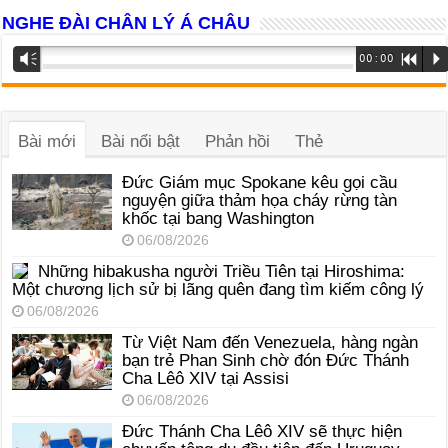
NGHE ĐÀI CHÂN LÝ Á CHÂU
Trình
Vm
00:00
R
P
phát
âm
thanh
Bài mới
Bài nổi bật
Phản hồi
Thẻ
Đức Giám mục Spokane kêu gọi cầu
nguyện giữa thảm họa cháy rừng tàn
khốc tại bang Washington
06/08/2026
Những hibakusha người Triều Tiên tại Hiroshima:
Một chương lịch sử bị lãng quên đang tìm kiếm công lý
06/08/2026
Từ Việt Nam đến Venezuela, hàng ngàn
bạn trẻ Phan Sinh chờ đón Đức Thánh
Cha Lêô XIV tại Assisi
06/08/2026
Đức Thánh Cha Lêô XIV sẽ thực hiện