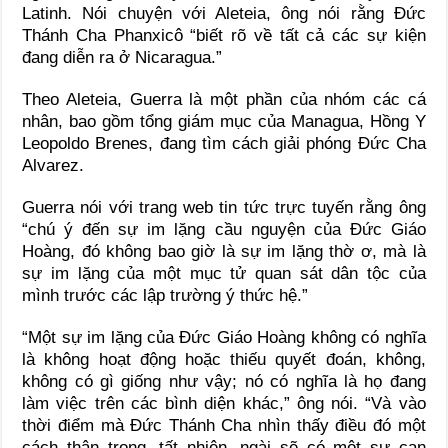
Latinh. Nói chuyện với Aleteia, ông nói rằng Đức
Thánh Cha Phanxicô “biết rõ về tất cả các sự kiện
đang diễn ra ở Nicaragua.”
Theo Aleteia, Guerra là một phần của nhóm các cá
nhân, bao gồm tổng giám mục của Managua, Hồng Y
Leopoldo Brenes, đang tìm cách giải phóng Đức Cha
Alvarez.
Guerra nói với trang web tin tức trực tuyến rằng ông
“chú ý đến sự im lặng cầu nguyện của Đức Giáo
Hoàng, đó không bao giờ là sự im lặng thờ ơ, mà là
sự im lặng của một mục tử quan sát dân tộc của
mình trước các lập trường ý thức hệ.”
“Một sự im lặng của Đức Giáo Hoàng không có nghĩa
là không hoạt động hoặc thiếu quyết đoán, không,
không có gì giống như vậy; nó có nghĩa là họ đang
làm việc trên các bình diện khác,” ông nói. “Và vào
thời điểm mà Đức Thánh Cha nhìn thấy điều đó một
cách thận trọng, tất nhiên, ngài sẽ có một sự can