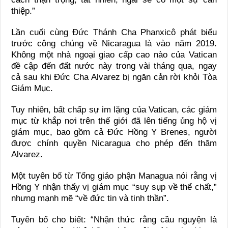
thiệp.”
Lần cuối cùng Đức Thánh Cha Phanxicô phát biểu
trước công chúng về Nicaragua là vào năm 2019.
Không một nhà ngoại giao cấp cao nào của Vatican
đề cập đến đất nước này trong vài tháng qua, ngay
cả sau khi Đức Cha Alvarez bị ngăn cản rời khỏi Tòa
Giám Mục.
Tuy nhiên, bất chấp sự im lặng của Vatican, các giám
mục từ khắp nơi trên thế giới đã lên tiếng ủng hộ vị
giám mục, bao gồm cả Đức Hồng Y Brenes, người
được chính quyền Nicaragua cho phép đến thăm
Alvarez.
Một tuyên bố từ Tổng giáo phận Managua nói rằng vị
Hồng Y nhận thấy vị giám mục “suy sụp về thể chất,”
nhưng mạnh mẽ “về đức tin và tinh thần”.
Tuyên bố cho biết: “Nhận thức rằng cầu nguyện là