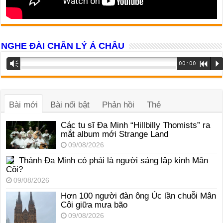
NGHE ĐÀI CHÂN LÝ Á CHÂU
Trình
Vm
00:00
R
P
phát
âm
thanh
Bài mới
Bài nổi bật
Phản hồi
Thẻ
Các tu sĩ Đa Minh “Hillbilly Thomists” ra
mắt album mới Strange Land
09/08/2026
Thánh Đa Minh có phải là người sáng lập kinh Mân
Côi?
09/08/2026
Hơn 100 người đàn ông Úc lần chuỗi Mân
Côi giữa mưa bão
09/08/2026