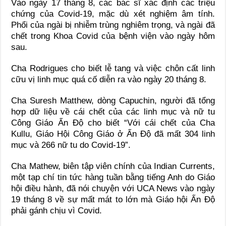
Vào ngày 17 tháng 8, các bác sĩ xác định các triệu
chứng của Covid-19, mặc dù xét nghiệm âm tính.
Phổi của ngài bị nhiễm trùng nghiêm trọng, và ngài đã
chết trong Khoa Covid của bệnh viện vào ngày hôm
sau.
Cha Rodrigues cho biết lễ tang và việc chôn cất linh
cữu vị linh mục quá cố diễn ra vào ngày 20 tháng 8.
Cha Suresh Matthew, dòng Capuchin, người đã tổng
hợp dữ liệu về cái chết của các linh mục và nữ tu
Công Giáo Ấn Độ cho biết “Với cái chết của Cha
Kullu, Giáo Hội Công Giáo ở Ấn Độ đã mất 304 linh
mục và 266 nữ tu do Covid-19”.
Cha Mathew, biên tập viên chính của Indian Currents,
một tạp chí tin tức hàng tuần bằng tiếng Anh do Giáo
hội điều hành, đã nói chuyện với UCA News vào ngày
19 tháng 8 về sự mất mát to lớn mà Giáo hội Ấn Độ
phải gánh chịu vì Covid.