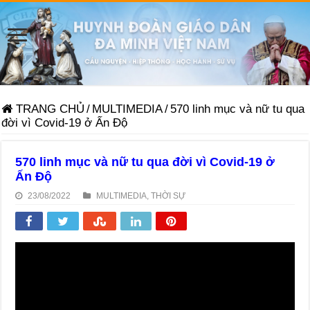
TRANG CHỦ
/
MULTIMEDIA
/
570 linh mục và nữ tu qua
đời vì Covid-19 ở Ấn Độ
570 linh mục và nữ tu qua đời vì Covid-19 ở
Ấn Độ
23/08/2022
MULTIMEDIA
,
THỜI SỰ