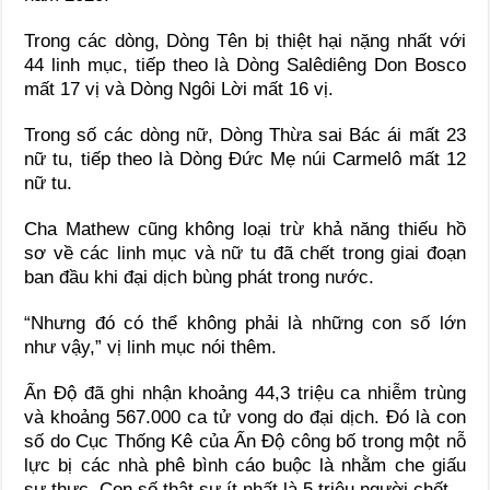
Trong các dòng, Dòng Tên bị thiệt hại nặng nhất với
44 linh mục, tiếp theo là Dòng Salêdiêng Don Bosco
mất 17 vị và Dòng Ngôi Lời mất 16 vị.
Trong số các dòng nữ, Dòng Thừa sai Bác ái mất 23
nữ tu, tiếp theo là Dòng Đức Mẹ núi Carmelô mất 12
nữ tu.
Cha Mathew cũng không loại trừ khả năng thiếu hồ
sơ về các linh mục và nữ tu đã chết trong giai đoạn
ban đầu khi đại dịch bùng phát trong nước.
“Nhưng đó có thể không phải là những con số lớn
như vậy,” vị linh mục nói thêm.
Ấn Độ đã ghi nhận khoảng 44,3 triệu ca nhiễm trùng
và khoảng 567.000 ca tử vong do đại dịch. Đó là con
số do Cục Thống Kê của Ấn Độ công bố trong một nỗ
lực bị các nhà phê bình cáo buộc là nhằm che giấu
sự thực. Con số thật sự ít nhất là 5 triệu người chết.