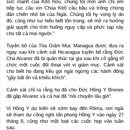
sức mạnh của Kitô hữu, chúng tôi mời anh chị em
tiếp tục cầu xin Chúa Kitô cầu bầu và trông chừng
đàn chiên nhỏ bé của Ngài. Chúng tôi hy vọng lý do
đó, cũng như sự hiểu biết tôn trọng, sẽ mở ra hướng
giải quyết cho tình huống nguy cấp và phức tạp này
cho tất cả mọi người.”
Tuyên bố của Tòa Giám Mục Managua được đưa ra
ngay sau khi cảnh sát Nicaragua tuyên bố rằng Đức
Cha Alvarez đã bị quản thúc tại gia sau khi cố gắng tổ
chức một cuộc đối thoại với vị giám mục. Cảnh sát
cho biết họ đang kêu gọi ngài ngừng các hành động
“gây bất ổn và khiêu khích”.
Cảnh sát chỉ ra rằng họ đã cho Đức Hồng Y Brenes
đã gặp Alvarez và cả hai đã “nói chuyện lâu giờ”.
Vị Hồng Y dự kiến sẽ sớm bay đến Rôma, nơi ngài
sẽ tham dự công nghị tấn phong Hồng Y vào ngày 27
tháng 8, cũng như một loạt các cuộc họp vào tuần
sau.