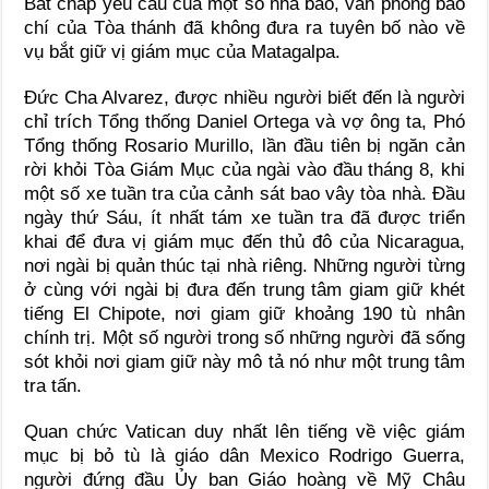
Bất chấp yêu cầu của một số nhà báo, văn phòng báo
chí của Tòa thánh đã không đưa ra tuyên bố nào về
vụ bắt giữ vị giám mục của Matagalpa.
Đức Cha Alvarez, được nhiều người biết đến là người
chỉ trích Tổng thống Daniel Ortega và vợ ông ta, Phó
Tổng thống Rosario Murillo, lần đầu tiên bị ngăn cản
rời khỏi Tòa Giám Mục của ngài vào đầu tháng 8, khi
một số xe tuần tra của cảnh sát bao vây tòa nhà. Đầu
ngày thứ Sáu, ít nhất tám xe tuần tra đã được triển
khai để đưa vị giám mục đến thủ đô của Nicaragua,
nơi ngài bị quản thúc tại nhà riêng. Những người từng
ở cùng với ngài bị đưa đến trung tâm giam giữ khét
tiếng El Chipote, nơi giam giữ khoảng 190 tù nhân
chính trị. Một số người trong số những người đã sống
sót khỏi nơi giam giữ này mô tả nó như một trung tâm
tra tấn.
Quan chức Vatican duy nhất lên tiếng về việc giám
mục bị bỏ tù là giáo dân Mexico Rodrigo Guerra,
người đứng đầu Ủy ban Giáo hoàng về Mỹ Châu