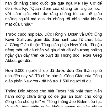
nạn từ hàng chục quốc gia qua ngã Mễ Tây Cơ để
đến Hoa Kỳ. “Quan điểm của chúng tôi là giúp họ…
với cảm giác vinh dự rằng chúng tôi có thể giúp
những người mà qua đó chúng tôi nhìn thấy khuôn
mặt của Chúa.”
Trước cuộc họp báo, Đức Hồng Y Dolan và Đức Ông
Kevin Sullivan, giám đốc điều hành của Tổ chức bác
ái Công Giáo thuộc Tổng giáo phận New York, đã gặp
riêng một số cá nhân và gia đình đã đến trong những
ngày gần đây trên xe buýt do Thống đốc Texas Greg
Abbott gửi đến.
Hơn 6.000 người di cư đã được đưa đến thành phố
cho đến nay và Tổ chức bác ái Công Giáo của Tổng
giáo phận New York đã hỗ trợ 1.500 người di cư.
Thống Đốc Abbott cho biết Texas “đã phải thực hiện
hành động chưa từng có để giữ an toàn cho cộng
đồng của chúng tôi” vì “Tổng thống Joe Biden tiếp tục
từ chối thừa nhận cuộc khủng hoảng do các chính