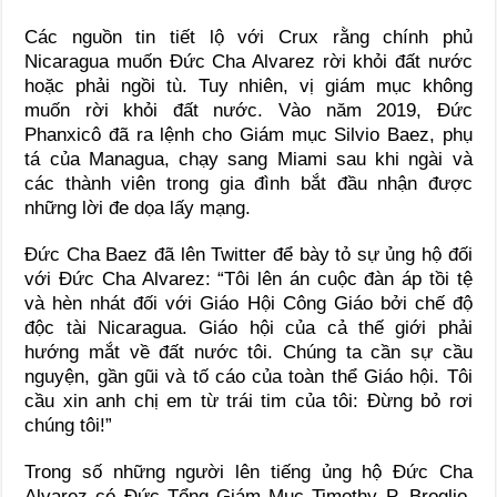
Các nguồn tin tiết lộ với Crux rằng chính phủ
Nicaragua muốn Đức Cha Alvarez rời khỏi đất nước
hoặc phải ngồi tù. Tuy nhiên, vị giám mục không
muốn rời khỏi đất nước. Vào năm 2019, Đức
Phanxicô đã ra lệnh cho Giám mục Silvio Baez, phụ
tá của Managua, chạy sang Miami sau khi ngài và
các thành viên trong gia đình bắt đầu nhận được
những lời đe dọa lấy mạng.
Đức Cha Baez đã lên Twitter để bày tỏ sự ủng hộ đối
với Đức Cha Alvarez: “Tôi lên án cuộc đàn áp tồi tệ
và hèn nhát đối với Giáo Hội Công Giáo bởi chế độ
độc tài Nicaragua. Giáo hội của cả thế giới phải
hướng mắt về đất nước tôi. Chúng ta cần sự cầu
nguyện, gần gũi và tố cáo của toàn thể Giáo hội. Tôi
cầu xin anh chị em từ trái tim của tôi: Đừng bỏ rơi
chúng tôi!”
Trong số những người lên tiếng ủng hộ Đức Cha
Alvarez có Đức Tổng Giám Mục Timothy P. Broglio,