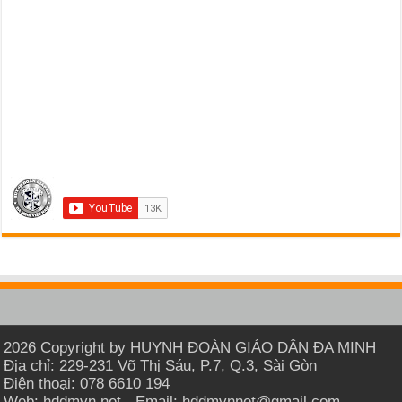
2026 Copyright by HUYNH ĐOÀN GIÁO DÂN ĐA MINH
Địa chỉ: 229-231 Võ Thị Sáu, P.7, Q.3, Sài Gòn
Điện thoại: 078 6610 194
Web: hddmvn.net - Email: hddmvnnet@gmail.com