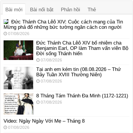
thanh
Bài mới
Bài nổi bật
Phản hồi
Thẻ
Đức Thánh Cha Lêô XIV: Cuộc cách mạng của Tin
Mừng phá đổ những bức tường ngăn cách con người
07/08/2026
Đức Thánh Cha Lêô XIV bổ nhiệm cha
Benjamin Earl, OP làm Tham vấn viên Bộ
Đời sống Thánh hiến
07/08/2026
Tại anh em kém tin (08.08.2026 – Thứ
Bảy Tuần XVIII Thường Niên)
07/08/2026
8 Tháng Tám Thánh Ða Minh (1172-1221)
07/08/2026
Video: Ngày Ngày Với Mẹ – Tháng 8
07/08/2026