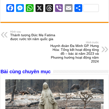
F
M
W
X
T
Vi
E
S
a
e
h
hr
b
m
h
c
ss
at
e
er
ail
ar
e
e
s
a
e
Hình sau
Thánh tượng Đức Mẹ Fatima
b
n
A
d
được rước tới năm quốc gia
Hình trước
o
g
p
s
Huynh đoàn Đa Minh GP. Hưng
Hóa: Tổng kết hoạt động tông
o
er
p
đồ – bác ái năm 2023 và
Phương hướng hoạt động năm
k
2024
Bài cùng chuyên mục