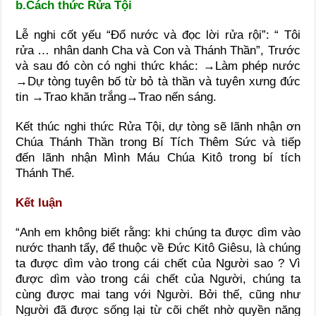
b.Cách thức Rửa Tội
Lễ nghi cốt yếu “Đổ nước và đọc lời rửa rội”: “ Tôi
rửa … nhân danh Cha và Con và Thánh Thần”, Trước
và sau đó còn có nghi thức khác: →Làm phép nước
→Dự tòng tuyên bố từ bỏ tà thần và tuyên xưng đức
tin →Trao khăn trắng→Trao nến sáng.
Kết thúc nghi thức Rửa Tội, dự tòng sẽ lãnh nhận ơn
Chúa Thánh Thần trong Bí Tích Thêm Sức và tiếp
đến lãnh nhận Mình Máu Chúa Kitô trong bí tích
Thánh Thể.
Kết luận
“Anh em không biết rằng: khi chúng ta được dìm vào
nước thanh tẩy, để thuộc về Đức Kitô Giêsu, là chúng
ta được dìm vào trong cái chết của Người sao ? Vì
được dìm vào trong cái chết của Người, chúng ta
cùng được mai tang với Người. Bởi thế, cũng như
Người đã được sống lại từ cõi chết nhờ quyền năng