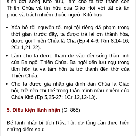
sinh đời sống Kitô hữu, làm cho ta trở thành con
Thiên Chúa và tín hữu của Giáo Hội với tất cả ân
phúc và trách nhiệm thuộc người Kitô hữu:
Xóa bỏ tội nguyên tổ, mọi tội riêng đã phạm trong
thời gian trước đây, ta được trả lại ơn thánh hóa,
được gọi Thiên Chúa là Cha (Ep 4,4-6; Rm 8,14-16;
2Cr 1,21-22).
Làm cho ta được tham dự vào đời sống thần linh
của Ba ngôi Thiên Chúa. Ba ngôi đến lưu ngụ trong
tâm hồn ta và tâm hồn ta trở thành đền thờ của
Thiên Chúa.
Cho ta được gia nhập gia đình dân Chúa là Giáo
hội, trở nên chi thể trong thân mình mầu nhiệm của
Chúa Kitô (Ep 5,25-27; 1Cr 12,12-13).
5. Điều kiện lãnh nhận
(Gl 865)
Để lãnh nhận bí tích Rửa Tội, dự tòng cần thực hiện
những điểm sau: