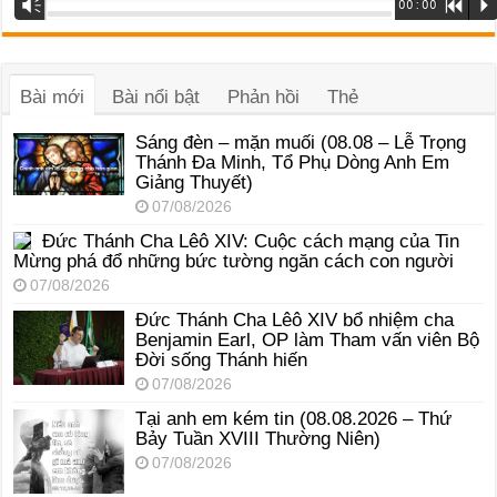
Vm
00:00
R
P
phát
âm
thanh
Bài mới
Bài nổi bật
Phản hồi
Thẻ
Sáng đèn – mặn muối (08.08 – Lễ Trọng
Thánh Đa Minh, Tổ Phụ Dòng Anh Em
Giảng Thuyết)
07/08/2026
Đức Thánh Cha Lêô XIV: Cuộc cách mạng của Tin
Mừng phá đổ những bức tường ngăn cách con người
07/08/2026
Đức Thánh Cha Lêô XIV bổ nhiệm cha
Benjamin Earl, OP làm Tham vấn viên Bộ
Đời sống Thánh hiến
07/08/2026
Tại anh em kém tin (08.08.2026 – Thứ
Bảy Tuần XVIII Thường Niên)
07/08/2026