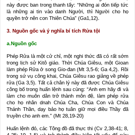
này được ban trong thanh tẩy: “Những ai đón tiếp tức
là những ai tin vào danh Người, thì Người cho họ
quyền trở nên con Thiên Chúa” (Ga1,12).
3. Nguồn gốc và ý nghĩa bí tích Rửa tội
a.Nguồn gốc
Phép Rửa là một cử chỉ, một nghi thức đã có rất sớm
trong lịch sử Kitô giáo. Thời Chúa Giêsu, một Gioan
làm phép Rửa ở song Gio-đan (Mt 3,5-6; Ga 4,2). Rồi
trong sứ vụ công khai, Chúa Giêsu rao giảng về phép
rửa (Ga 3,5). Tất cả chân lý này đã được Chúa Giêsu
công bố trong huấn lệnh sau cùng: “Anh em hãy đi và
làm cho muôn dân trở thành môn đệ, làm phép rửa
cho họ nhân dnah Chúa Cha, Chúa Con và Chúa
Thánh Thần, dạy bảo họ tuân giữ mọi điều Thầy đã
truyền cho anh em.” (Mt 28,19-20)
Huấn lệnh đó, các Tông đồ đã thực thi (Cv 2,38-41; 8,