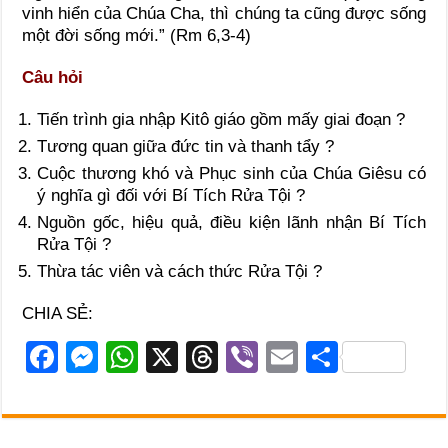
vinh hiển của Chúa Cha, thì chúng ta cũng được sống
một đời sống mới.” (Rm 6,3-4)
Câu hỏi
Tiến trình gia nhập Kitô giáo gồm mấy giai đoạn ?
Tương quan giữa đức tin và thanh tẩy ?
Cuộc thương khó và Phục sinh của Chúa Giêsu có
ý nghĩa gì đối với Bí Tích Rửa Tội ?
Nguồn gốc, hiệu quả, điều kiện lãnh nhận Bí Tích
Rửa Tội ?
Thừa tác viên và cách thức Rửa Tội ?
CHIA SẺ:
F
M
W
X
T
Vi
E
S
a
e
h
hr
b
m
h
c
ss
at
e
er
ail
ar