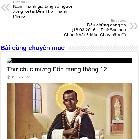
e
e
s
a
e
Hình sau
Năm Thánh gia tăng số người
b
n
A
d
xưng tội tại Đền Thờ Thánh
Phêrô
o
g
p
s
Hình trước
Dấu chứng đáng tin
o
er
p
(18.03.2016 – Thứ Sáu sau
Chúa Nhật 5 Mùa Chay năm C)
k
Bài cùng chuyên mục
Thư chúc mừng Bổn mạng tháng 12
05/12/2024