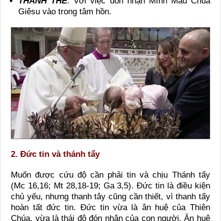
THÁNH THỂ
: Với việc đón nhận Mình Máu Chúa
Giêsu vào trong tâm hồn.
2. Đức tin và thánh tẩy
Muốn được cứu độ cần phải tin và chịu Thánh tẩy
(Mc 16,16; Mt 28,18-19; Ga 3,5). Đức tin là điều kiện
chủ yếu, nhưng thanh tây cũng cần thiết, vì thanh tẩy
hoàn tất đức tin. Đức tin vừa là ân huệ của Thiên
Chúa, vừa là thái độ đón nhận của con người. Ân huệ