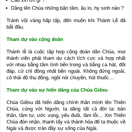
Cầu xin ơn gì ?
Dâng lên Chúa những bận tâm, âu lo, hy sinh nào ?
Tránh vội vàng hấp tấp, đến muộn khi Thánh Lễ đã
bắt đầu.
Tham dự vào cộng đoàn
Thánh lễ là cuộc tập hợp cộng đoàn dân Chúa, mọi
thành viên phải tham dự cách tích cực và hợp nhất
với nhau bằng tâm tình bên trong và bằng ca hát, đối
đáp, cử chỉ đồng nhất bên ngoài. Không đứng ngoài,
có thái độ thụ động, ngồi nói chuyện, hút thuốc…
Tham dự vào sự hiến dâng của Chúa Giêsu
Chúa Giêsu đã hiến dâng chính thân mình lên Thiên
Chúa, cùng với Người, ta dâng tất cả đời ta: bản
thân, tâm tư, ước vọng, yếu đuối, lầm lỗi… Xin Thiên
Chúa đón nhận, thanh tẩy và thánh hóa để ta thuộc về
Ngài và được tràn đầy sự sống của Ngài.