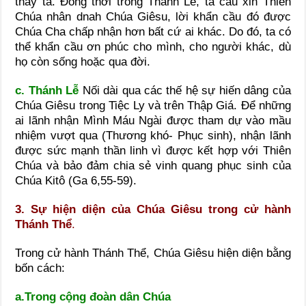
thay ta. Đồng thời trong Thánh Lễ, ta cầu xin Thiên
Chúa nhân dnah Chúa Giêsu, lời khẩn cầu đó được
Chúa Cha chấp nhận hơn bất cứ ai khác. Do đó, ta có
thể khẩn cầu ơn phúc cho mình, cho người khác, dù
họ còn sống hoặc qua đời.
c. Thánh Lễ
Nối dài qua các thế hệ sự hiến dâng của
Chúa Giêsu trong Tiệc Ly và trên Thập Giá. Để những
ai lãnh nhận Mình Máu Ngài được tham dự vào mầu
nhiệm vượt qua (Thương khó- Phục sinh), nhận lãnh
được sức mạnh thần linh vì được kết hợp với Thiên
Chúa và bảo đảm chia sẻ vinh quang phục sinh của
Chúa Kitô (Ga 6,55-59).
3. Sự hiện diện của Chúa Giêsu trong cử hành
Thánh Thể
.
Trong cử hành Thánh Thể, Chúa Giêsu hiện diện bằng
bốn cách:
a.Trong cộng đoàn dân Chúa