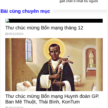
giết chết ít nhất 65 người
k
Bài cùng chuyên mục
Thư chúc mừng Bổn mạng tháng 12
05/12/2024
Thư chúc mừng Bổn mạng Huynh đoàn GP.
Ban Mê Thuột, Thái Bình, KonTum
30/10/2024