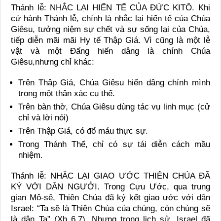
Thánh lễ: NHẮC LẠI HIẾN TẾ CỦA ĐỨC KITÔ. Khi
cử hành Thánh lễ, chính là nhắc lại hiến tế của Chúa
Giêsu, tưởng niệm sự chết và sự sống lại của Chúa,
tiếp diễn mãi mãi Hy tế Thập Giá. Vì cũng là một lễ
vật và một Đấng hiến dâng là chính Chúa
Giêsu,nhưng chỉ khác:
Trên Thập Giá, Chúa Giêsu hiến dâng chính mình
trong một thân xác cụ thể.
Trên bàn thờ, Chúa Giêsu dùng tác vụ linh mục (cử
chỉ và lời nói)
Trên Thập Giá, có đổ máu thực sự.
Trong Thánh Thể, chỉ có sự tái diễn cách mầu
nhiệm.
Thánh lễ: NHẮC LẠI GIAO ƯỚC THIÊN CHÚA ĐÃ
KÝ VỚI DÂN NGƯỞI. Trong Cựu Ước, qua trung
gian Mô-sê, Thiên Chúa đã ký kết giao ước với dân
Israel: “Ta sẽ là Thiên Chúa của chúng, còn chúng sẽ
là dân Ta” (Xh 6,7). Nhưng trong lịch sử, Israel đã