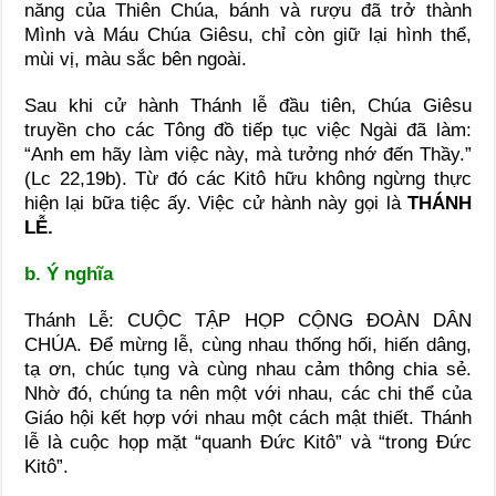
năng của Thiên Chúa, bánh và rượu đã trở thành
Mình và Máu Chúa Giêsu, chỉ còn giữ lại hình thể,
mùi vị, màu sắc bên ngoài.
Sau khi cử hành Thánh lễ đầu tiên, Chúa Giêsu
truyền cho các Tông đồ tiếp tục việc Ngài đã làm:
“Anh em hãy làm việc này, mà tưởng nhớ đến Thầy.”
(Lc 22,19b). Từ đó các Kitô hữu không ngừng thực
hiện lại bữa tiệc ấy. Việc cử hành này gọi là
THÁNH
LỄ.
b. Ý nghĩa
Thánh Lễ: CUỘC TẬP HỌP CỘNG ĐOÀN DÂN
CHÚA. Để mừng lễ, cùng nhau thống hối, hiến dâng,
tạ ơn, chúc tụng và cùng nhau cảm thông chia sẻ.
Nhờ đó, chúng ta nên một với nhau, các chi thể của
Giáo hội kết hợp với nhau một cách mật thiết. Thánh
lễ là cuộc họp mặt “quanh Đức Kitô” và “trong Đức
Kitô”.