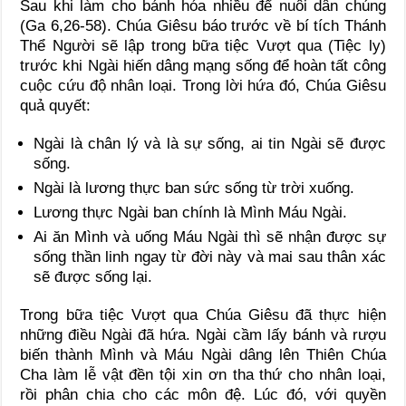
Sau khi làm cho bánh hóa nhiều để nuôi dân chúng
(Ga 6,26-58). Chúa Giêsu báo trước về bí tích Thánh
Thể Người sẽ lập trong bữa tiệc Vượt qua (Tiệc ly)
trước khi Ngài hiến dâng mạng sống để hoàn tất công
cuộc cứu độ nhân loại. Trong lời hứa đó, Chúa Giêsu
quả quyết:
Ngài là chân lý và là sự sống, ai tin Ngài sẽ được
sống.
Ngài là lương thực ban sức sống từ trời xuống.
Lương thực Ngài ban chính là Mình Máu Ngài.
Ai ăn Mình và uống Máu Ngài thì sẽ nhận được sự
sống thần linh ngay từ đời này và mai sau thân xác
sẽ được sống lại.
Trong bữa tiệc Vượt qua Chúa Giêsu đã thực hiện
những điều Ngài đã hứa. Ngài cầm lấy bánh và rượu
biến thành Mình và Máu Ngài dâng lên Thiên Chúa
Cha làm lễ vật đền tội xin ơn tha thứ cho nhân loại,
rồi phân chia cho các môn đệ. Lúc đó, với quyền