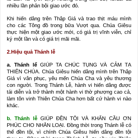
nhiều lần phản bội giao ước đó.
Khi hiến dâng trên Thập Giá và trao thịt máu mình
cho các Tông đồ trong bữa Vượt qua. Chúa Giêsu
thực hiện một giao ước mới, có giá trị vĩnh viễn, chỉ
ký một lần và có giá trị mãi mãi.
2.Hiệu quả Thánh lễ
a. Thánh lể
GIÚP TA CHÚC TỤNG VÀ CẢM TẠ
THIÊN CHÚA. Chúa Giêsu hiến dâng mình trên Thập
Giá vì vân phục, yêu mến Chúa Cha và yêu thương
con người. Trong Thánh Lễ, hành vi hiến dâng được
tái diễn và trở thành một hành vi thờ phượng cao cả,
làm tôn vinh Thiên Chúa Cha hơn bất cứ hành vi nào
khác.
b. Thánh lễ
GIÚP ĐỀN TỘI VÀ KHẨN CẦU ƠN
PHÚC CHO NHÂN LOẠI. Đồng thời trong Thánh lễ có
thể đền tội, vì chính Chúa Giêsu hiến dâng đền tội