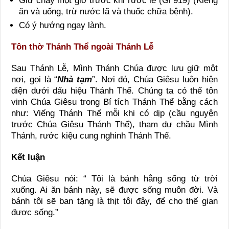
Giữ chay một giờ trước khi rước lễ (Gl 919) (Kiêng
ăn và uống, trừ nước lã và thuốc chữa bệnh).
Có ý hướng ngay lành.
Tôn thờ Thánh Thể ngoài Thánh Lễ
Sau Thánh Lễ, Mình Thánh Chúa được lưu giữ một
nơi, gọi là “
Nhà tạm
”. Nơi đó, Chúa Giêsu luôn hiện
diện dưới dấu hiệu Thánh Thể. Chúng ta có thể tôn
vinh Chúa Giêsu trong Bí tích Thánh Thể bằng cách
như: Viếng Thánh Thể mỗi khi có dịp (cầu nguyện
trước Chúa Giêsu Thánh Thể), tham dự chầu Mình
Thánh, rước kiệu cung nghinh Thánh Thể.
Kết luận
Chúa Giêsu nói: “ Tôi là bánh hằng sống từ trời
xuống. Ai ăn bánh này, sẽ được sống muôn đời. Và
bánh tôi sẽ ban tặng là thịt tôi đây, để cho thế gian
được sống.”