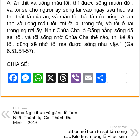
Ai ăn thịt và uống máu tôi, thì được sống muôn đời,
và tôi sẽ cho người ấy sống lại vào ngày sau hết, và
thịt thật là của ăn, và máu tôi thật là của uống. Ai ăn
thịt và uống máu tôi, thì ở lại trong tôi, và tôi ở lại
trong người ấy. Như Chúa Cha là Đấng hằng sống đã
sai tôi, và tôi sống nhờ Chúa Cha thế nào, thì kẻ ăn
tôi, cũng sẽ nhờ tôi mà được sống như vậy.” (Ga
6,51.54-57).
CHIA SẺ:
F
M
W
X
T
Vi
E
S
a
e
h
hr
b
m
h
c
ss
at
e
er
ail
ar
e
e
s
a
e
Hình sau
Video Nghi thức và giảng lễ Tam
b
n
A
d
Nhật Thánh tại Gx. Thánh Đa
Minh – 2016
o
g
p
s
Hình trước
Taliban nổ bom tự sát tấn công
o
er
p
các Kitô hữu mừng lễ Phục sinh