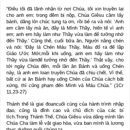
“Điều tôi đã lãnh nhận từ nơi Chúa, tôi xin truyền lại
cho anh em: trong đêm bị nộp, Chúa Giêsu cầm lấy
bánh, dâng lời chúc tụng tạ ơn, rồi bẻ ra và nói: ‘Anh
em cầm lấy mà ăn, đây là Mình Thầy, hiến tế vì anh
em; anh em hãy làm như Thầy vừa làm để tưởng nhớ
đến Thầy.’ Cũng thế, cuối bữa ăn, Người nâng chén
và nói: ‘Đây là Chén Máu Thầy, Máu đổ ra để lập
Giáo Ước Mới;mỗi khi uống, anh em hãy làm như
Thầy vừa làmđể tưởng nhớ đến Thầy.’ Thật vậy, cho
tới ngày Chúa đến, mỗi lần ăn Bánh và uống Chén
này, là anh em loan truyền Chúa đã chịu chết. Vì thế,
bất cứ ai ăn Bánh hay uống Chén của Chúa cách bất
xứng, thì cũng phạm đến Mình và Máu Chúa.” (1Cr
11,23-27)
Thánh thể là giai đoạncuối cùng của hành trình nhập
đạo, cũng là đỉnh cao và chủ đích của các bí
tích.Trong Thánh Thể, Chúa Giêsu vừa dâng mình lân
Chúa Cha làm lễ vật giao hòa, vừa ban mình là lương
thực dưỡng nuôi chúng ta.