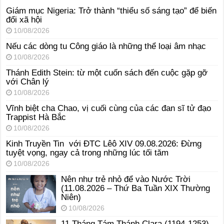
Giám mục Nigeria: Trở thành “thiểu số sáng tạo” để biến
đổi xã hội
10/08/2026
Nếu các dòng tu Công giáo là những thể loại âm nhạc
10/08/2026
Thánh Edith Stein: từ một cuốn sách đến cuộc gặp gỡ
với Chân lý
10/08/2026
Vĩnh biệt cha Chao, vị cuối cùng của các đan sĩ tử đạo
Trappist Hà Bắc
10/08/2026
Kinh Truyền Tin với ĐTC Lêô XIV 09.08.2026: Đừng
tuyệt vọng, ngay cả trong những lúc tối tăm
10/08/2026
Nên như trẻ nhỏ để vào Nước Trời
(11.08.2026 – Thứ Ba Tuần XIX Thường
Niên)
10/08/2026
11 Tháng Tám Thánh Clara (1194-1253)